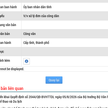
uan ban hành
Ủy ban nhân dân tỉnh
 yếu
V/v xử lý đơn của công dân
dung văn bản
văn bản
Công văn
ban hành
Cấp tỉnh, thành phố
vực
ính kèm
nnot be displayed.
Quay lại
 bản liên quan
iển khai Quyết định số 2044/QĐ-BVHTTDL ngày 05/8/2026 của Bộ trưởng Bộ Văn 
ể thao và Du lịch