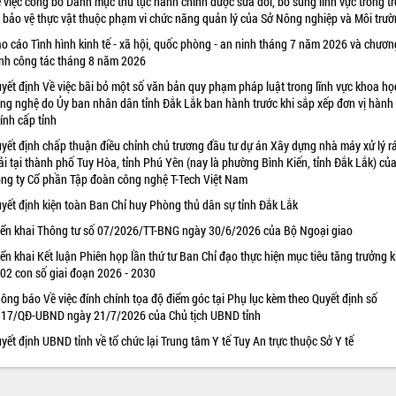
 việc công bố Danh mục thủ tục hành chính được sửa đổi, bổ sung lĩnh vực trồng tr
 bảo vệ thực vật thuộc phạm vi chức năng quản lý của Sở Nông nghiệp và Môi trư
o cáo Tình hình kinh tế - xã hội, quốc phòng - an ninh tháng 7 năm 2026 và chươn
ình công tác tháng 8 năm 2026
yết định Về việc bãi bỏ một số văn bản quy phạm pháp luật trong lĩnh vực khoa họ
ng nghệ do Ủy ban nhân dân tỉnh Đắk Lắk ban hành trước khi sắp xếp đơn vị hành
ính cấp tỉnh
yết định chấp thuận điều chỉnh chủ trương đầu tư dự án Xây dựng nhà máy xử lý r
ải tại thành phố Tuy Hòa, tỉnh Phú Yên (nay là phường Bình Kiến, tỉnh Đắk Lắk) củ
ng ty Cổ phần Tập đoàn công nghệ T-Tech Việt Nam
yết định kiện toàn Ban Chỉ huy Phòng thủ dân sự tỉnh Đắk Lắk
iển khai Thông tư số 07/2026/TT-BNG ngày 30/6/2026 của Bộ Ngoại giao
iển khai Kết luận Phiên họp lần thứ tư Ban Chỉ đạo thực hiện mục tiêu tăng trưởng k
 02 con số giai đoạn 2026 - 2030
ông báo Về việc đính chính tọa độ điểm góc tại Phụ lục kèm theo Quyết định số
17/QĐ-UBND ngày 21/7/2026 của Chủ tịch UBND tỉnh
yết định UBND tỉnh về tổ chức lại Trung tâm Y tế Tuy An trực thuộc Sở Y tế