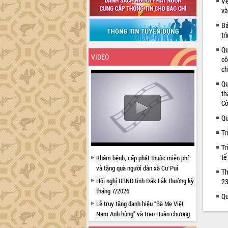
Về
và
Bá
tr
Qu
VIDEO
cô
ch
Qu
th
Cô
Qu
Tr
Tr
tế
Khám bệnh, cấp phát thuốc miễn phí
và tặng quà người dân xã Cư Pui
Th
Hội nghị UBND tỉnh Đắk Lắk thường kỳ
23
tháng 7/2026
Qu
Lễ truy tặng danh hiệu “Bà Mẹ Việt
Nam Anh hùng” và trao Huân chương
Lao động