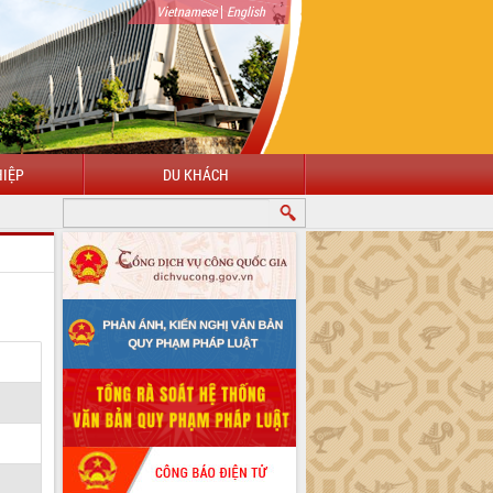
|
Vietnamese
English
IỆP
DU KHÁCH