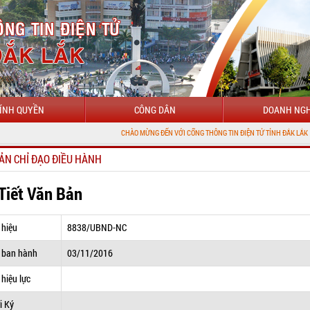
ÍNH QUYỀN
CÔNG DÂN
DOANH NGH
CHÀO MỪNG ĐẾN VỚI CỔNG THÔNG TIN ĐIỆN TỬ TỈNH ĐẮK LẮK
ẢN CHỈ ĐẠO ĐIỀU HÀNH
 Tiết Văn Bản
 hiệu
8838/UBND-NC
 ban hành
03/11/2016
hiệu lực
i Ký