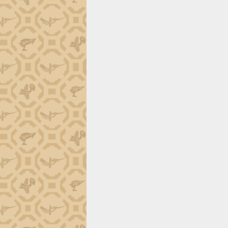
trường Nguyễn Hoàng Hiệp khảo sát
vùng trồng và doanh nghiệp đóng gói
sầu riêng tại Đắk Lắk
Trình diễn nghệ thuật chế biến các
món ăn từ sầu riêng
Đắk Lắk công bố Quy hoạch và xúc
tiến đầu tư tỉnh
Ngành cá ngừ Đắk Lắk chủ động thích
ứng để giữ vững thị trường xuất khẩu
Diễn đàn Kinh tế tư nhân Việt Nam đột
phá cơ chế - Hợp tác công tư
Đề án 06 tạo bước ngoặt đột phá trong
cải cách hành chính tỉnh Đắk Lắk
Kết nối tour, đẩy mạnh chuyển đổi số
để phát triển du lịch Đắk Lắk
Khởi động Dự án Đầu tư xây dựng hạ
tầng kỹ thuật Cụm công nghiệp Tân
Tiến
Gặp mặt các cơ quan báo chí nhân Kỷ
niệm 101 năm Ngày Báo chí Cách
mạng Việt Nam