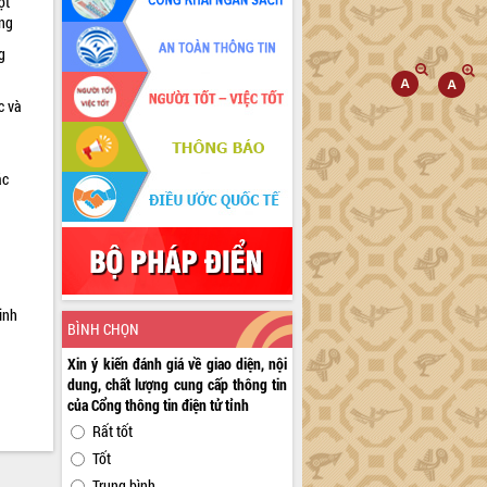
ọt
ờng
g
c và
ác
a
inh
BÌNH CHỌN
Xin ý kiến đánh giá về giao diện, nội
dung, chất lượng cung cấp thông tin
của Cổng thông tin điện tử tỉnh
Rất tốt
Tốt
Trung bình