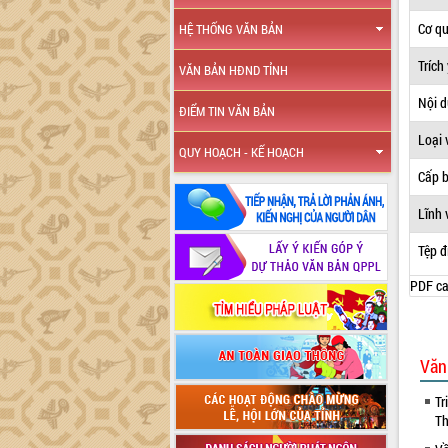
Cơ q
HỆ THỐNG VĂN BẢN
Trích
VĂN BẢN HĐND TỈNH
Nội 
ĐIỂM TIN VĂN BẢN
Loại 
QUY HOẠCH - KẾ HOẠCH
Cấp 
Lĩnh 
Tệp đ
PDF ca
Văn
Tr
Th