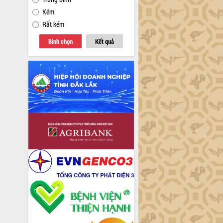
Kém
Rất kém
Bình chọn
Kết quả