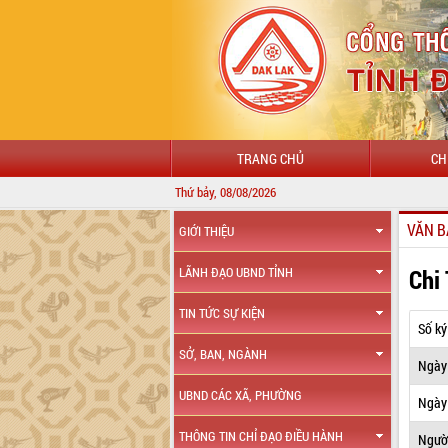
TRANG CHỦ
CH
Thứ bảy, 08/08/2026
VĂN B
GIỚI THIỆU
Chi
LÃNH ĐẠO UBND TỈNH
TIN TỨC SỰ KIỆN
Số ký
SỞ, BAN, NGÀNH
Ngày
UBND CÁC XÃ, PHƯỜNG
Ngày 
THÔNG TIN CHỈ ĐẠO ĐIỀU HÀNH
Ngườ