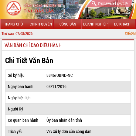
|
Vietnamese
English
TRANG CHỦ
CHÍNH QUYỀN
CÔNG DÂN
DOANH NGHIỆP
DU KHÁCH
Thứ sáu, 07/08/2026
CHÀO MỪNG ĐẾN V
VĂN BẢN CHỈ ĐẠO ĐIỀU HÀNH
GIỚI THIỆU
LÃNH ĐẠO UBND TỈNH
Chi Tiết Văn Bản
TIN TỨC SỰ KIỆN
Số ký hiệu
8846/UBND-NC
SỞ, BAN, NGÀNH
Ngày ban hành
03/11/2016
UBND CÁC XÃ, PHƯỜNG
Ngày hiệu lực
THÔNG TIN CHỈ ĐẠO ĐIỀU HÀNH
Người Ký
HỆ THỐNG VĂN BẢN
Cơ quan ban hành
Ủy ban nhân dân tỉnh
Trích yếu
V/v xử lý đơn của công dân
VĂN BẢN HĐND TỈNH