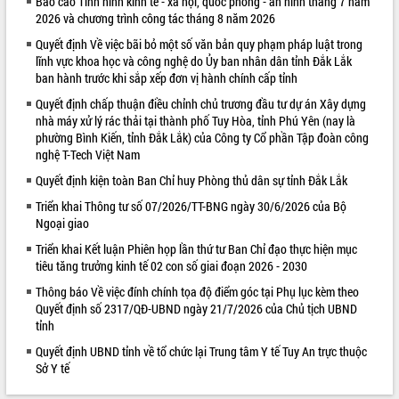
Báo cáo Tình hình kinh tế - xã hội, quốc phòng - an ninh tháng 7 năm
2026 và chương trình công tác tháng 8 năm 2026
VIDEO
Quyết định Về việc bãi bỏ một số văn bản quy phạm pháp luật trong
Không có file video nào để phát.
lĩnh vực khoa học và công nghệ do Ủy ban nhân dân tỉnh Đắk Lắk
ban hành trước khi sắp xếp đơn vị hành chính cấp tỉnh
ALBUM ẢNH
Quyết định chấp thuận điều chỉnh chủ trương đầu tư dự án Xây dựng
nhà máy xử lý rác thải tại thành phố Tuy Hòa, tỉnh Phú Yên (nay là
phường Bình Kiến, tỉnh Đắk Lắk) của Công ty Cổ phần Tập đoàn công
nghệ T-Tech Việt Nam
Quyết định kiện toàn Ban Chỉ huy Phòng thủ dân sự tỉnh Đắk Lắk
Triển khai Thông tư số 07/2026/TT-BNG ngày 30/6/2026 của Bộ
Ngoại giao
Triển khai Kết luận Phiên họp lần thứ tư Ban Chỉ đạo thực hiện mục
tiêu tăng trưởng kinh tế 02 con số giai đoạn 2026 - 2030
LIÊN KẾT WEB
Thông báo Về việc đính chính tọa độ điểm góc tại Phụ lục kèm theo
Quyết định số 2317/QĐ-UBND ngày 21/7/2026 của Chủ tịch UBND
tỉnh
Quyết định UBND tỉnh về tổ chức lại Trung tâm Y tế Tuy An trực thuộc
Sở Y tế