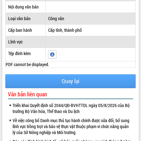
Nội dung văn bản
ĐIỂM TIN VĂN BẢN
Loại văn bản
Công văn
QUY HOẠCH - KẾ HOẠCH
Cấp ban hành
Cấp tỉnh, thành phố
Lĩnh vực
Tệp đính kèm
PDF cannot be displayed.
Quay lại
Văn bản liên quan
Triển khai Quyết định số 2044/QĐ-BVHTTDL ngày 05/8/2026 của Bộ
trưởng Bộ Văn hóa, Thể thao và Du lịch
Về việc công bố Danh mục thủ tục hành chính được sửa đổi, bổ sung
lĩnh vực trồng trọt và bảo vệ thực vật thuộc phạm vi chức năng quản
lý của Sở Nông nghiệp và Môi trường