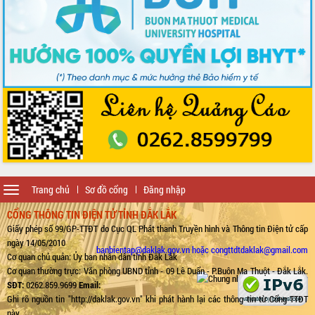
Toggle
Trang chủ
Sơ đồ cổng
Đăng nhập
navigation
CỔNG THÔNG TIN ĐIỆN TỬ TỈNH ĐẮK LẮK
Giấy phép số 99/GP-TTĐT do Cục QL Phát thanh Truyền hình và Thông tin Điện tử cấp
ngày 14/05/2010
banbientap@daklak.gov.vn hoặc congttdtdaklak@gmail.com
Cơ quan chủ quản: Ủy ban nhân dân tỉnh Đắk Lắk
Cơ quan thường trực: Văn phòng UBND tỉnh - 09 Lê Duẩn - P.Buôn Ma Thuột - Đắk Lắk.
SĐT:
0262.859.9699
Email:
Ghi rõ nguồn tin "http://daklak.gov.vn" khi phát hành lại các thông tin từ Cổng TTĐT
này