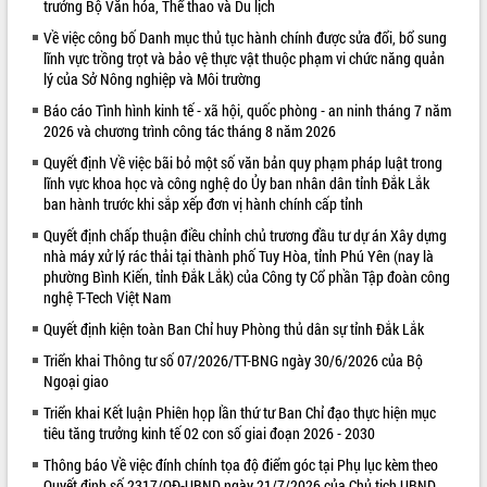
trưởng Bộ Văn hóa, Thể thao và Du lịch
VIDEO
Về việc công bố Danh mục thủ tục hành chính được sửa đổi, bổ sung
lĩnh vực trồng trọt và bảo vệ thực vật thuộc phạm vi chức năng quản
lý của Sở Nông nghiệp và Môi trường
Báo cáo Tình hình kinh tế - xã hội, quốc phòng - an ninh tháng 7 năm
2026 và chương trình công tác tháng 8 năm 2026
Quyết định Về việc bãi bỏ một số văn bản quy phạm pháp luật trong
lĩnh vực khoa học và công nghệ do Ủy ban nhân dân tỉnh Đắk Lắk
ban hành trước khi sắp xếp đơn vị hành chính cấp tỉnh
Quyết định chấp thuận điều chỉnh chủ trương đầu tư dự án Xây dựng
Khám bệnh, cấp phát thuốc miễn phí
nhà máy xử lý rác thải tại thành phố Tuy Hòa, tỉnh Phú Yên (nay là
và tặng quà người dân xã Cư Pui
phường Bình Kiến, tỉnh Đắk Lắk) của Công ty Cổ phần Tập đoàn công
Hội nghị UBND tỉnh Đắk Lắk thường kỳ
nghệ T-Tech Việt Nam
tháng 7/2026
Quyết định kiện toàn Ban Chỉ huy Phòng thủ dân sự tỉnh Đắk Lắk
Lễ truy tặng danh hiệu “Bà Mẹ Việt
Triển khai Thông tư số 07/2026/TT-BNG ngày 30/6/2026 của Bộ
Nam Anh hùng” và trao Huân chương
Ngoại giao
Lao động
ALBUM ẢNH
Triển khai Kết luận Phiên họp lần thứ tư Ban Chỉ đạo thực hiện mục
UBND tỉnh Đắk Lắk triển khai nhiệm
tiêu tăng trưởng kinh tế 02 con số giai đoạn 2026 - 2030
vụ 6 tháng cuối năm 2026
Kỳ họp thứ Hai, Hội đồng nhân dân
Thông báo Về việc đính chính tọa độ điểm góc tại Phụ lục kèm theo
tỉnh khóa XI quyết nghị nhiều nội dung
Quyết định số 2317/QĐ-UBND ngày 21/7/2026 của Chủ tịch UBND