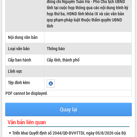
đồng chí Nguyễn Tuấn Hà - Phó Chủ tịch UBND
tỉnh tại cuộc họp thông qua các nội dung trình kỳ
ĐIỂM TIN VĂN BẢN
họp thứ ba, HĐND tỉnh khóa IX và các văn bản
quy phạm pháp luật thuộc thẩm quyền UBND
QUY HOẠCH - KẾ HOẠCH
tỉnh
Nội dung văn bản
Loại văn bản
Thông báo
Cấp ban hành
Cấp tỉnh, thành phố
Lĩnh vực
Tệp đính kèm
PDF cannot be displayed.
Quay lại
Văn bản liên quan
Triển khai Quyết định số 2044/QĐ-BVHTTDL ngày 05/8/2026 của Bộ