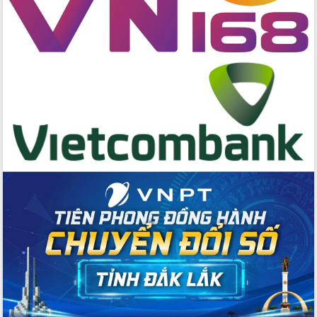
cấp xã
Đắk Lắk phát động hưởng ứng Ngày
Quyền của người tiêu dùng Việt Nam
2026
Đẩy mạnh cải cách hành chính, quyết
tâm đạt được mục tiêu tăng trưởng
hai con số trong năm 2026
Tổ chức trang trọng Lễ hội Đền thờ
Lương Văn Chánh năm 2026
Phó Bí thư Tỉnh ủy Đắk Lắk Đỗ Hữu
Huy giữ chức Bí thư Đảng ủy Ủy Ban
Nhân dân tỉnh
Bệnh án điện tử thúc đẩy chuyển đổi
số y tế tại Đắk Lắk
Chuyển đổi số thư viện: Mở rộng
không gian tri thức trong thời đại số
Đánh giá, rút kinh nghiệm công tác tổ
chức diễn tập trước ngày bầu cử
Chương trình “Gặp gỡ hữu nghị –
Friendship Meeting New Year 2026”