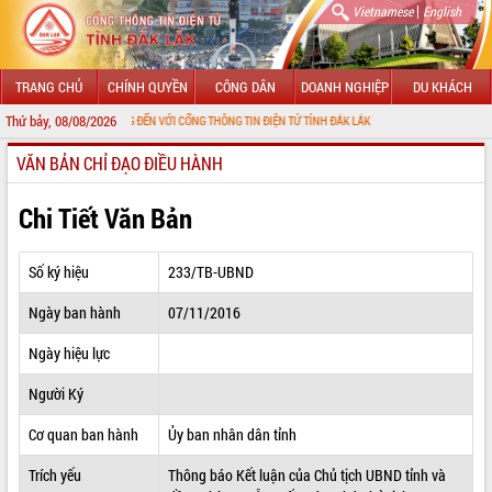
|
Vietnamese
English
TRANG CHỦ
CHÍNH QUYỀN
CÔNG DÂN
DOANH NGHIỆP
DU KHÁCH
Thứ bảy, 08/08/2026
CHÀO MỪNG ĐẾN VỚI CỔNG THÔNG TIN ĐIỆN TỬ TỈNH ĐẮK LẮK
VĂN BẢN CHỈ ĐẠO ĐIỀU HÀNH
GIỚI THIỆU
LÃNH ĐẠO UBND TỈNH
Chi Tiết Văn Bản
TIN TỨC SỰ KIỆN
Số ký hiệu
233/TB-UBND
SỞ, BAN, NGÀNH
Ngày ban hành
07/11/2016
UBND CÁC XÃ, PHƯỜNG
Ngày hiệu lực
THÔNG TIN CHỈ ĐẠO ĐIỀU HÀNH
Người Ký
HỆ THỐNG VĂN BẢN
Cơ quan ban hành
Ủy ban nhân dân tỉnh
Trích yếu
Thông báo Kết luận của Chủ tịch UBND tỉnh và
VĂN BẢN HĐND TỈNH