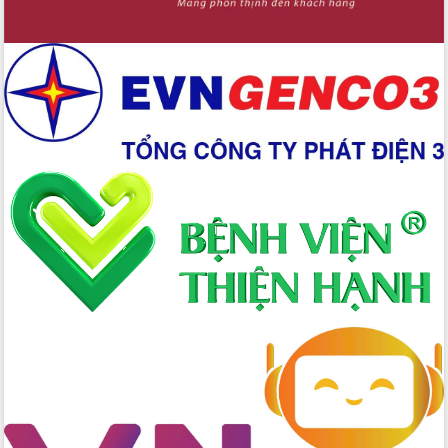
Xây dựng nền hành chính số đồng
hành cùng nông dân dân, doanh nghiệp
Giai đoạn 2026-2030, Đắk Lắk phấn
đấu có 77% xã đạt chuẩn nông thôn
mới
Chuyển đổi số 'mở đường' cho nông
nghiệp Đắk Lắk tăng trưởng bứt phá
Triển khai đồng bộ đo đạc, lập hồ sơ
địa chính, hoàn thiện cơ sở dữ liệu đất
đai
Ứng dụng sinh trắc học - Bước tiến
trong hành trình chuyển đổi số tại Đắk
Lắk
Đắk Lắk nâng cao hiệu quả công tác
Đảng từ Sổ tay đảng viên điện tử
Đắk Lắk đẩy mạnh nuôi biển công
nghệ, hướng tới phát triển thủy sản
bền vững
Tập huấn nâng cao năng lực triển khai
chuyển đổi số cho cán bộ, công chức