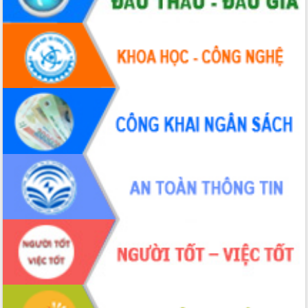
Hội thảo khoa học “Giải pháp thúc đẩy
phát triển nền kinh tế xanh tại tỉnh
Đắk Lắk”
Tăng cường giám sát, đôn đốc thực
hiện nhiệm vụ quản lý tài sản công
hàng tuần
Tháo gỡ những vướng mắc, đẩy mạnh
công tác cải cách thủ tục hành chính
tại Trung tâm Phục vụ hành chính
công tỉnh
Đắk Lắk: Tôn vinh 46 giải pháp tại Hội
thi Sáng tạo Kỹ thuật 2024 - 2025
Đắk Lắk rà soát, điều chỉnh Đề án 190
về phát triển nuôi trồng thủy sản
Phó Chủ tịch UBND tỉnh Đắk Lắk
Trương Công Thái kiểm tra thực địa
Dự án cao tốc Khánh Hòa - Buôn Ma
Thuột
Định vị cà phê Việt Nam như một “di
sản sống” trong dòng chảy toàn cầu