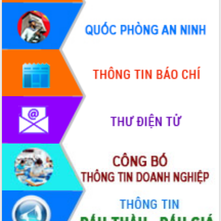
Quy hoạch và Xúc tiến đầu tư tỉnh Đắk
Lắk
Khơi thông điểm nghẽn, đẩy nhanh
giải ngân vốn khắc phục thiên tai
HĐND tỉnh thông qua điều chỉnh Quy
hoạch tỉnh thời kỳ 2021-2030
Hội thảo góp ý hồ sơ điều chỉnh quy
hoạch tỉnh Đắk Lắk thời kỳ 2021-2030,
tầm nhìn đến năm 2050
Nâng cao hiệu quả hoạt động của các
doanh nghiệp nhà nước
Hội nghị triển khai kết nối mạng
truyền số liệu chuyên dùng phục vụ cơ
quan Đảng, Nhà nước
Lễ phát động chuỗi hoạt động chung
tay làm sạch môi trường
Xã Ea Kar bước chuyển mình trong
công tác cải cách hành chính mô hình
mới
UBND tỉnh họp báo định kỳ tháng 4
năm 2026