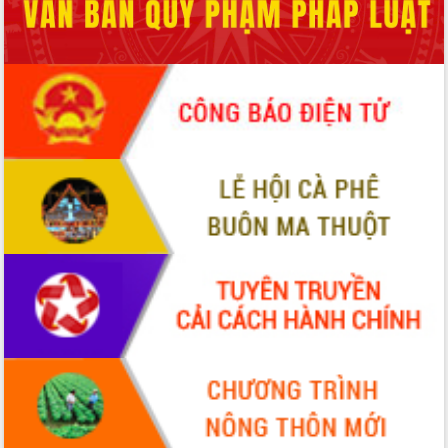
món ăn từ sầu riêng
Đắk Lắk công bố Quy hoạch và xúc
tiến đầu tư tỉnh
Ngành cá ngừ Đắk Lắk chủ động thích
ứng để giữ vững thị trường xuất khẩu
Diễn đàn Kinh tế tư nhân Việt Nam đột
phá cơ chế - Hợp tác công tư
Đề án 06 tạo bước ngoặt đột phá trong
cải cách hành chính tỉnh Đắk Lắk
Kết nối tour, đẩy mạnh chuyển đổi số
để phát triển du lịch Đắk Lắk
Khởi động Dự án Đầu tư xây dựng hạ
tầng kỹ thuật Cụm công nghiệp Tân
Tiến
Gặp mặt các cơ quan báo chí nhân Kỷ
niệm 101 năm Ngày Báo chí Cách
mạng Việt Nam
Đắk Lắk sơ kết 4 năm triển khai thực
hiện Đề án 06 của Chính phủ
Họp báo thông tin về Hội nghị Công bố