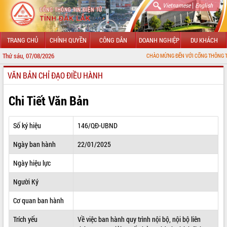
|
Vietnamese
English
TRANG CHỦ
CHÍNH QUYỀN
CÔNG DÂN
DOANH NGHIỆP
DU KHÁCH
Thứ sáu, 07/08/2026
CHÀO MỪNG ĐẾN VỚI CỔNG THÔNG TIN ĐIỆN TỬ T
VĂN BẢN CHỈ ĐẠO ĐIỀU HÀNH
GIỚI THIỆU
LÃNH ĐẠO UBND TỈNH
Chi Tiết Văn Bản
TIN TỨC SỰ KIỆN
Số ký hiệu
146/QĐ-UBND
SỞ, BAN, NGÀNH
Ngày ban hành
22/01/2025
UBND CÁC XÃ, PHƯỜNG
Ngày hiệu lực
THÔNG TIN CHỈ ĐẠO ĐIỀU HÀNH
Người Ký
HỆ THỐNG VĂN BẢN
Cơ quan ban hành
Trích yếu
Về việc ban hành quy trình nội bộ, nội bộ liên
VĂN BẢN HĐND TỈNH