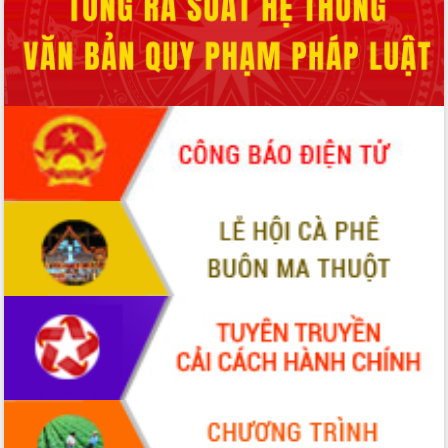
món ăn từ sầu riêng
Đắk Lắk công bố Quy hoạch và xúc
tiến đầu tư tỉnh
Ngành cá ngừ Đắk Lắk chủ động thích
ứng để giữ vững thị trường xuất khẩu
Diễn đàn Kinh tế tư nhân Việt Nam đột
phá cơ chế - Hợp tác công tư
Đề án 06 tạo bước ngoặt đột phá trong
cải cách hành chính tỉnh Đắk Lắk
Kết nối tour, đẩy mạnh chuyển đổi số
để phát triển du lịch Đắk Lắk
Khởi động Dự án Đầu tư xây dựng hạ
tầng kỹ thuật Cụm công nghiệp Tân
Tiến
Gặp mặt các cơ quan báo chí nhân Kỷ
niệm 101 năm Ngày Báo chí Cách
mạng Việt Nam
Đắk Lắk sơ kết 4 năm triển khai thực
hiện Đề án 06 của Chính phủ
Họp báo thông tin về Hội nghị Công bố