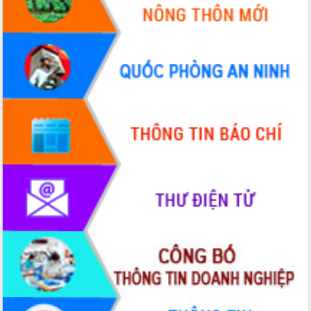
Quy hoạch và Xúc tiến đầu tư tỉnh Đắk
Lắk
Khơi thông điểm nghẽn, đẩy nhanh
giải ngân vốn khắc phục thiên tai
HĐND tỉnh thông qua điều chỉnh Quy
hoạch tỉnh thời kỳ 2021-2030
Hội thảo góp ý hồ sơ điều chỉnh quy
hoạch tỉnh Đắk Lắk thời kỳ 2021-2030,
tầm nhìn đến năm 2050
Nâng cao hiệu quả hoạt động của các
doanh nghiệp nhà nước
Hội nghị triển khai kết nối mạng
truyền số liệu chuyên dùng phục vụ cơ
quan Đảng, Nhà nước
Lễ phát động chuỗi hoạt động chung
tay làm sạch môi trường
Xã Ea Kar bước chuyển mình trong
công tác cải cách hành chính mô hình
mới
UBND tỉnh họp báo định kỳ tháng 4
năm 2026