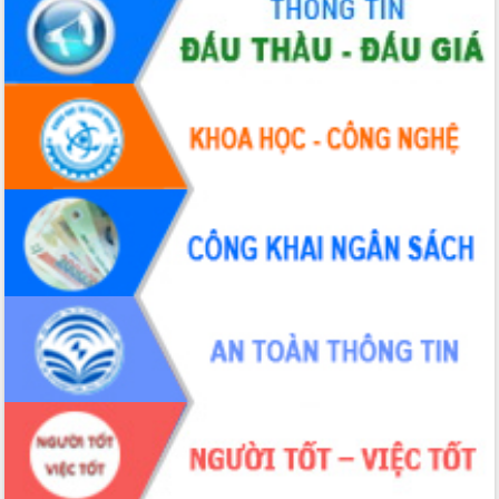
Hội thảo khoa học “Giải pháp thúc đẩy
phát triển nền kinh tế xanh tại tỉnh
Đắk Lắk”
Tăng cường giám sát, đôn đốc thực
hiện nhiệm vụ quản lý tài sản công
hàng tuần
Tháo gỡ những vướng mắc, đẩy mạnh
công tác cải cách thủ tục hành chính
tại Trung tâm Phục vụ hành chính
công tỉnh
Đắk Lắk: Tôn vinh 46 giải pháp tại Hội
thi Sáng tạo Kỹ thuật 2024 - 2025
Đắk Lắk rà soát, điều chỉnh Đề án 190
về phát triển nuôi trồng thủy sản
Phó Chủ tịch UBND tỉnh Đắk Lắk
Trương Công Thái kiểm tra thực địa
Dự án cao tốc Khánh Hòa - Buôn Ma
Thuột
Định vị cà phê Việt Nam như một “di
sản sống” trong dòng chảy toàn cầu