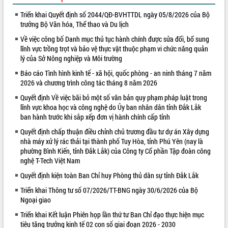
VIDEO
Triển khai Quyết định số 2044/QĐ-BVHTTDL ngày 05/8/2026 của Bộ
trưởng Bộ Văn hóa, Thể thao và Du lịch
Về việc công bố Danh mục thủ tục hành chính được sửa đổi, bổ sung
lĩnh vực trồng trọt và bảo vệ thực vật thuộc phạm vi chức năng quản
lý của Sở Nông nghiệp và Môi trường
Báo cáo Tình hình kinh tế - xã hội, quốc phòng - an ninh tháng 7 năm
2026 và chương trình công tác tháng 8 năm 2026
Quyết định Về việc bãi bỏ một số văn bản quy phạm pháp luật trong
lĩnh vực khoa học và công nghệ do Ủy ban nhân dân tỉnh Đắk Lắk
Khám bệnh, cấp phát thuốc miễn phí
ban hành trước khi sắp xếp đơn vị hành chính cấp tỉnh
và tặng quà người dân xã Cư Pui
Quyết định chấp thuận điều chỉnh chủ trương đầu tư dự án Xây dựng
Hội nghị UBND tỉnh Đắk Lắk thường kỳ
nhà máy xử lý rác thải tại thành phố Tuy Hòa, tỉnh Phú Yên (nay là
tháng 7/2026
phường Bình Kiến, tỉnh Đắk Lắk) của Công ty Cổ phần Tập đoàn công
nghệ T-Tech Việt Nam
Lễ truy tặng danh hiệu “Bà Mẹ Việt
Nam Anh hùng” và trao Huân chương
Quyết định kiện toàn Ban Chỉ huy Phòng thủ dân sự tỉnh Đắk Lắk
Lao động
Triển khai Thông tư số 07/2026/TT-BNG ngày 30/6/2026 của Bộ
ALBUM ẢNH
UBND tỉnh Đắk Lắk triển khai nhiệm
Ngoại giao
vụ 6 tháng cuối năm 2026
Triển khai Kết luận Phiên họp lần thứ tư Ban Chỉ đạo thực hiện mục
Kỳ họp thứ Hai, Hội đồng nhân dân
tiêu tăng trưởng kinh tế 02 con số giai đoạn 2026 - 2030
tỉnh khóa XI quyết nghị nhiều nội dung