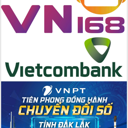
cấp xã
Đắk Lắk phát động hưởng ứng Ngày
Quyền của người tiêu dùng Việt Nam
2026
Đẩy mạnh cải cách hành chính, quyết
tâm đạt được mục tiêu tăng trưởng
hai con số trong năm 2026
Tổ chức trang trọng Lễ hội Đền thờ
Lương Văn Chánh năm 2026
Phó Bí thư Tỉnh ủy Đắk Lắk Đỗ Hữu
Huy giữ chức Bí thư Đảng ủy Ủy Ban
Nhân dân tỉnh
Bệnh án điện tử thúc đẩy chuyển đổi
số y tế tại Đắk Lắk
Chuyển đổi số thư viện: Mở rộng
không gian tri thức trong thời đại số
Đánh giá, rút kinh nghiệm công tác tổ
chức diễn tập trước ngày bầu cử
Chương trình “Gặp gỡ hữu nghị –
Friendship Meeting New Year 2026”