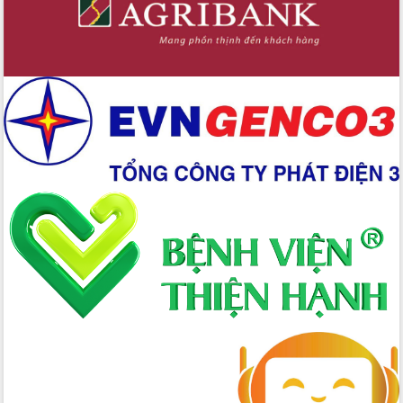
Xây dựng nền hành chính số đồng
hành cùng nông dân dân, doanh nghiệp
Giai đoạn 2026-2030, Đắk Lắk phấn
đấu có 77% xã đạt chuẩn nông thôn
mới
Chuyển đổi số 'mở đường' cho nông
nghiệp Đắk Lắk tăng trưởng bứt phá
Triển khai đồng bộ đo đạc, lập hồ sơ
địa chính, hoàn thiện cơ sở dữ liệu đất
đai
Ứng dụng sinh trắc học - Bước tiến
trong hành trình chuyển đổi số tại Đắk
Lắk
Đắk Lắk nâng cao hiệu quả công tác
Đảng từ Sổ tay đảng viên điện tử
Đắk Lắk đẩy mạnh nuôi biển công
nghệ, hướng tới phát triển thủy sản
bền vững
Tập huấn nâng cao năng lực triển khai
chuyển đổi số cho cán bộ, công chức