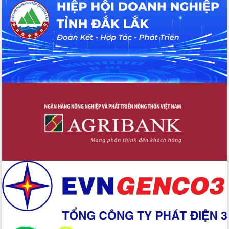
hiện nhiệm vụ quản lý tài sản công
hàng tuần
Tháo gỡ những vướng mắc, đẩy mạnh
công tác cải cách thủ tục hành chính
tại Trung tâm Phục vụ hành chính
công tỉnh
Đắk Lắk: Tôn vinh 46 giải pháp tại Hội
thi Sáng tạo Kỹ thuật 2024 - 2025
Đắk Lắk rà soát, điều chỉnh Đề án 190
về phát triển nuôi trồng thủy sản
Phó Chủ tịch UBND tỉnh Đắk Lắk
Trương Công Thái kiểm tra thực địa
Dự án cao tốc Khánh Hòa - Buôn Ma
Thuột
Định vị cà phê Việt Nam như một “di
sản sống” trong dòng chảy toàn cầu
Xây dựng nông thôn mới: Nâng cao đời
sống người dân từ những mô hình thiết
thực
Quyết liệt tháo gỡ vướng mắc, đẩy