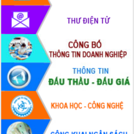
Rà soát, hoàn thiện hệ thống thiết chế
văn hóa, thể thao đáp ứng yêu cầu
phát triển mới
Thường trực HĐND tỉnh Đắk Lắk gặp
mặt Đoàn chuyên gia y tế TP. Hồ Chí
Minh
Lễ truy điệu và an táng hài cốt liệt sĩ
tại Nghĩa trang Liệt sĩ xã Sơn Hòa
Bàn giải pháp tháo gỡ khó khăn trong
xuất khẩu sầu riêng và triển khai quy
định EUDR
Thứ trưởng Bộ Nông nghiệp và Môi
trường Nguyễn Hoàng Hiệp khảo sát
vùng trồng và doanh nghiệp đóng gói
sầu riêng tại Đắk Lắk
Trình diễn nghệ thuật chế biến các
món ăn từ sầu riêng
Đắk Lắk công bố Quy hoạch và xúc
tiến đầu tư tỉnh
Ngành cá ngừ Đắk Lắk chủ động thích