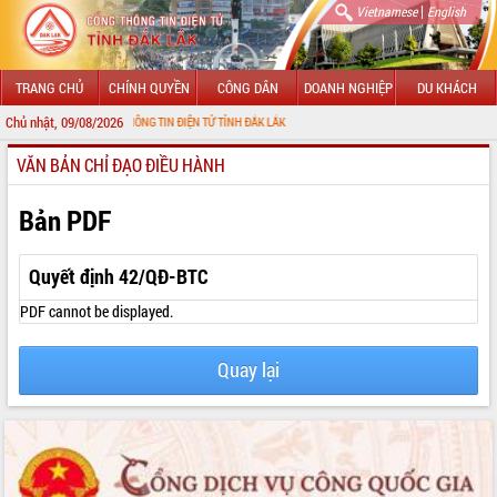
|
Vietnamese
English
TRANG CHỦ
CHÍNH QUYỀN
CÔNG DÂN
DOANH NGHIỆP
DU KHÁCH
Chủ nhật, 09/08/2026
 VỚI CỔNG THÔNG TIN ĐIỆN TỬ TỈNH ĐẮK LẮK
VĂN BẢN CHỈ ĐẠO ĐIỀU HÀNH
GIỚI THIỆU
LÃNH ĐẠO UBND TỈNH
Bản PDF
TIN TỨC SỰ KIỆN
Quyết định 42/QĐ-BTC
SỞ, BAN, NGÀNH
PDF cannot be displayed.
UBND CÁC XÃ, PHƯỜNG
Quay lại
THÔNG TIN CHỈ ĐẠO ĐIỀU HÀNH
HỆ THỐNG VĂN BẢN
VĂN BẢN HĐND TỈNH