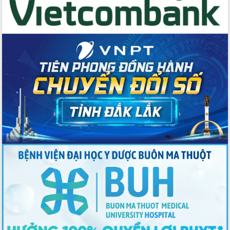
du khách thông qua Hệ thống cơ sở dữ
liệu và Bản đồ số
Tập huấn ứng dụng trí tuệ nhân tạo (AI)
trong thương mại điện tử năm 2026
Đoàn đại biểu Quốc hội tỉnh Đắk Lắk
trao đổi thông tin trước Kỳ họp thứ
nhất, Quốc hội khóa XVI
Quyết liệt cải cách hành chính, khơi
thông nguồn lực phát triển
Nâng cao hiệu lực, hiệu quả HĐND
tỉnh thông qua hiện đại hóa hành chính
Xã Ea Phê gắn cải cách hành chính với
chuyển đổi số
Phó Chủ tịch Thường trực UBND tỉnh
Hồ Thị Nguyên Thảo làm việc tại Trung
tâm Phục vụ hành chính công xã Ea
Phê
Xây dựng nền hành chính số đồng
hành cùng nông dân dân, doanh nghiệp
Giai đoạn 2026-2030, Đắk Lắk phấn