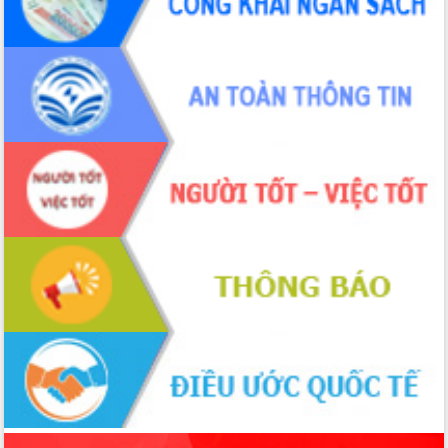
ứng để giữ vững thị trường xuất khẩu
Diễn đàn Kinh tế tư nhân Việt Nam đột
phá cơ chế - Hợp tác công tư
Đề án 06 tạo bước ngoặt đột phá trong
cải cách hành chính tỉnh Đắk Lắk
Kết nối tour, đẩy mạnh chuyển đổi số
để phát triển du lịch Đắk Lắk
Khởi động Dự án Đầu tư xây dựng hạ
tầng kỹ thuật Cụm công nghiệp Tân
Tiến
Gặp mặt các cơ quan báo chí nhân Kỷ
niệm 101 năm Ngày Báo chí Cách
mạng Việt Nam
Đắk Lắk sơ kết 4 năm triển khai thực
hiện Đề án 06 của Chính phủ
Họp báo thông tin về Hội nghị Công bố
Quy hoạch và Xúc tiến đầu tư tỉnh Đắk
Lắk
Khơi thông điểm nghẽn, đẩy nhanh
giải ngân vốn khắc phục thiên tai