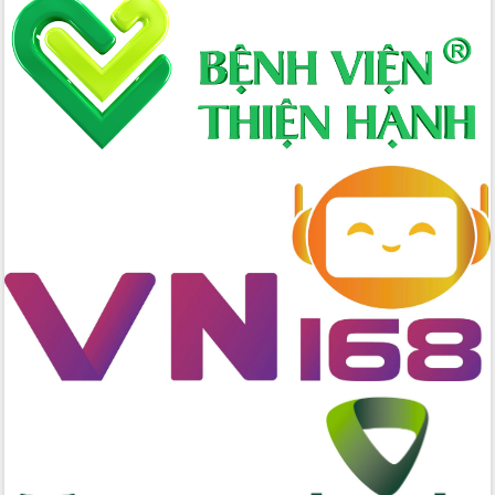
nhanh tiến độ các dự án trọng điểm
trong Khu kinh tế Nam Phú Yên
Hòn Yến phát triển du lịch gắn với bảo
tồn biển
Lấy ý kiến điều chỉnh Quy hoạch tỉnh
Đắk Lắk thời kỳ 2021-2030, tầm nhìn
đến năm 2050
Phát động chiến dịch 30 ngày đêm
giải phóng mặt bằng Tuyến đường bộ
ven biển
Đắk Lắk nỗ lực thúc đẩy tăng trưởng
kinh tế từ 10% trở lên trong Quý
II/2026
Đắk Lắk ký kết thỏa thuận hợp tác về
chuyển đổi số giai đoạn 2026 – 2030
với Tập đoàn Bưu chính Viễn thông
Việt Nam
Thứ trưởng Bộ Y tế làm việc với tỉnh
Đắk Lắk về phát triển nhân lực y tế
cho trạm y tế cấp xã
Du lịch Đắk Lắk nâng tầm trải nghiệm