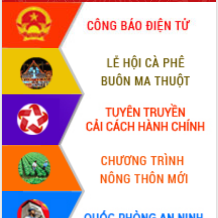
sầu riêng tại Đắk Lắk
Trình diễn nghệ thuật chế biến các
món ăn từ sầu riêng
Đắk Lắk công bố Quy hoạch và xúc
tiến đầu tư tỉnh
Ngành cá ngừ Đắk Lắk chủ động thích
ứng để giữ vững thị trường xuất khẩu
Diễn đàn Kinh tế tư nhân Việt Nam đột
phá cơ chế - Hợp tác công tư
Đề án 06 tạo bước ngoặt đột phá trong
cải cách hành chính tỉnh Đắk Lắk
Kết nối tour, đẩy mạnh chuyển đổi số
để phát triển du lịch Đắk Lắk
Khởi động Dự án Đầu tư xây dựng hạ
tầng kỹ thuật Cụm công nghiệp Tân
Tiến
Gặp mặt các cơ quan báo chí nhân Kỷ
niệm 101 năm Ngày Báo chí Cách
mạng Việt Nam
Đắk Lắk sơ kết 4 năm triển khai thực