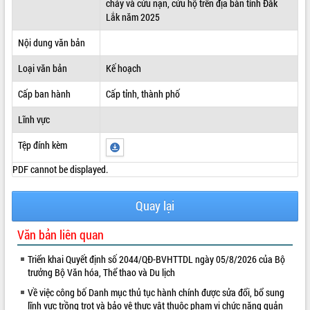
cháy và cứu nạn, cứu hộ trên địa bàn tỉnh Đắk
Lắk năm 2025
ĐIỂM TIN VĂN BẢN
Nội dung văn bản
QUY HOẠCH - KẾ HOẠCH
Loại văn bản
Kế hoạch
Cấp ban hành
Cấp tỉnh, thành phố
Lĩnh vực
Tệp đính kèm
PDF cannot be displayed.
Quay lại
Văn bản liên quan
Triển khai Quyết định số 2044/QĐ-BVHTTDL ngày 05/8/2026 của Bộ
trưởng Bộ Văn hóa, Thể thao và Du lịch
Về việc công bố Danh mục thủ tục hành chính được sửa đổi, bổ sung
lĩnh vực trồng trọt và bảo vệ thực vật thuộc phạm vi chức năng quản