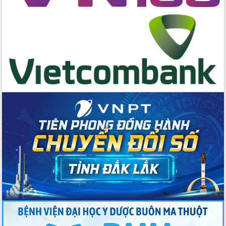
Tập huấn nâng cao năng lực triển khai
chuyển đổi số cho cán bộ, công chức
cấp xã
Đắk Lắk phát động hưởng ứng Ngày
Quyền của người tiêu dùng Việt Nam
2026
Đẩy mạnh cải cách hành chính, quyết
tâm đạt được mục tiêu tăng trưởng
hai con số trong năm 2026
Tổ chức trang trọng Lễ hội Đền thờ
Lương Văn Chánh năm 2026
Phó Bí thư Tỉnh ủy Đắk Lắk Đỗ Hữu
Huy giữ chức Bí thư Đảng ủy Ủy Ban
Nhân dân tỉnh
Bệnh án điện tử thúc đẩy chuyển đổi
số y tế tại Đắk Lắk
Chuyển đổi số thư viện: Mở rộng
không gian tri thức trong thời đại số
Đánh giá, rút kinh nghiệm công tác tổ
chức diễn tập trước ngày bầu cử