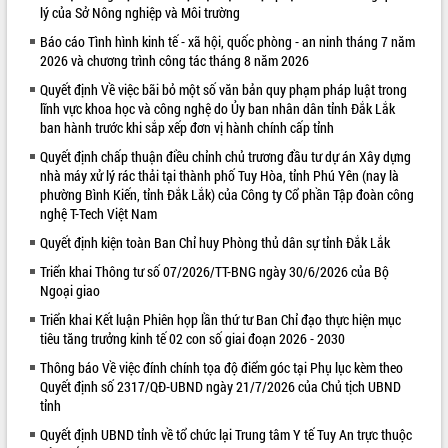
lý của Sở Nông nghiệp và Môi trường
VIDEO
Báo cáo Tình hình kinh tế - xã hội, quốc phòng - an ninh tháng 7 năm
2026 và chương trình công tác tháng 8 năm 2026
Quyết định Về việc bãi bỏ một số văn bản quy phạm pháp luật trong
lĩnh vực khoa học và công nghệ do Ủy ban nhân dân tỉnh Đắk Lắk
ban hành trước khi sắp xếp đơn vị hành chính cấp tỉnh
Quyết định chấp thuận điều chỉnh chủ trương đầu tư dự án Xây dựng
nhà máy xử lý rác thải tại thành phố Tuy Hòa, tỉnh Phú Yên (nay là
phường Bình Kiến, tỉnh Đắk Lắk) của Công ty Cổ phần Tập đoàn công
nghệ T-Tech Việt Nam
Trailer Lễ hội Sầu riêng Đắk Lắk năm
Quyết định kiện toàn Ban Chỉ huy Phòng thủ dân sự tỉnh Đắk Lắk
2026
Khám bệnh, cấp phát thuốc miễn phí
Triển khai Thông tư số 07/2026/TT-BNG ngày 30/6/2026 của Bộ
Ngoại giao
và tặng quà người dân xã Cư Pui
Hội nghị UBND tỉnh Đắk Lắk thường kỳ
Triển khai Kết luận Phiên họp lần thứ tư Ban Chỉ đạo thực hiện mục
tháng 7/2026
tiêu tăng trưởng kinh tế 02 con số giai đoạn 2026 - 2030
Lễ truy tặng danh hiệu “Bà Mẹ Việt
Thông báo Về việc đính chính tọa độ điểm góc tại Phụ lục kèm theo
ALBUM ẢNH
Nam Anh hùng” và trao Huân chương
Quyết định số 2317/QĐ-UBND ngày 21/7/2026 của Chủ tịch UBND
Lao động
tỉnh
UBND tỉnh Đắk Lắk triển khai nhiệm
Quyết định UBND tỉnh về tổ chức lại Trung tâm Y tế Tuy An trực thuộc
vụ 6 tháng cuối năm 2026