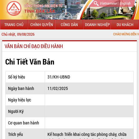
|
Vietnamese
English
TRANG CHỦ
CHÍNH QUYỀN
CÔNG DÂN
DOANH NGHIỆP
DU KHÁCH
Chủ nhật, 09/08/2026
CHÀO MỪNG ĐẾN VỚI CỔNG THÔN
VĂN BẢN CHỈ ĐẠO ĐIỀU HÀNH
GIỚI THIỆU
LÃNH ĐẠO UBND TỈNH
Chi Tiết Văn Bản
TIN TỨC SỰ KIỆN
Số ký hiệu
31/KH-UBND
SỞ, BAN, NGÀNH
Ngày ban hành
11/02/2025
UBND CÁC XÃ, PHƯỜNG
Ngày hiệu lực
THÔNG TIN CHỈ ĐẠO ĐIỀU HÀNH
Người Ký
HỆ THỐNG VĂN BẢN
Cơ quan ban hành
Trích yếu
Kế hoạch Triển khai công tác phòng cháy, chữa
VĂN BẢN HĐND TỈNH