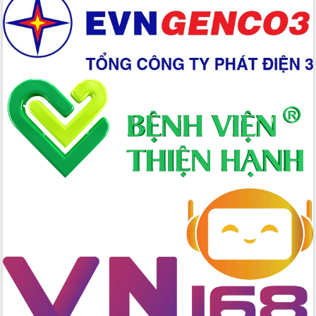
Hồ Thị Nguyên Thảo làm việc tại Trung
tâm Phục vụ hành chính công xã Ea
Phê
Xây dựng nền hành chính số đồng
hành cùng nông dân dân, doanh nghiệp
Giai đoạn 2026-2030, Đắk Lắk phấn
đấu có 77% xã đạt chuẩn nông thôn
mới
Chuyển đổi số 'mở đường' cho nông
nghiệp Đắk Lắk tăng trưởng bứt phá
Triển khai đồng bộ đo đạc, lập hồ sơ
địa chính, hoàn thiện cơ sở dữ liệu đất
đai
Ứng dụng sinh trắc học - Bước tiến
trong hành trình chuyển đổi số tại Đắk
Lắk
Đắk Lắk nâng cao hiệu quả công tác
Đảng từ Sổ tay đảng viên điện tử
Đắk Lắk đẩy mạnh nuôi biển công
nghệ, hướng tới phát triển thủy sản
bền vững