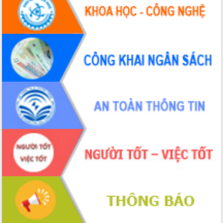
UBND tỉnh họp báo định kỳ tháng 4
năm 2026
Hội thảo khoa học “Giải pháp thúc đẩy
phát triển nền kinh tế xanh tại tỉnh
Đắk Lắk”
Tăng cường giám sát, đôn đốc thực
hiện nhiệm vụ quản lý tài sản công
hàng tuần
Tháo gỡ những vướng mắc, đẩy mạnh
công tác cải cách thủ tục hành chính
tại Trung tâm Phục vụ hành chính
công tỉnh
Đắk Lắk: Tôn vinh 46 giải pháp tại Hội
thi Sáng tạo Kỹ thuật 2024 - 2025
Đắk Lắk rà soát, điều chỉnh Đề án 190
về phát triển nuôi trồng thủy sản
Phó Chủ tịch UBND tỉnh Đắk Lắk
Trương Công Thái kiểm tra thực địa
Dự án cao tốc Khánh Hòa - Buôn Ma
Thuột