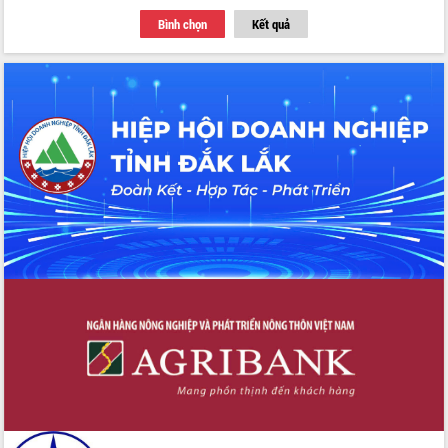
với Tập đoàn Bưu chính Viễn thông
Bình chọn
Kết quả
Việt Nam
Thứ trưởng Bộ Y tế làm việc với tỉnh
Đắk Lắk về phát triển nhân lực y tế
cho trạm y tế cấp xã
Du lịch Đắk Lắk nâng tầm trải nghiệm
du khách thông qua Hệ thống cơ sở dữ
liệu và Bản đồ số
Tập huấn ứng dụng trí tuệ nhân tạo (AI)
trong thương mại điện tử năm 2026
Đoàn đại biểu Quốc hội tỉnh Đắk Lắk
trao đổi thông tin trước Kỳ họp thứ
nhất, Quốc hội khóa XVI
Quyết liệt cải cách hành chính, khơi
thông nguồn lực phát triển
Nâng cao hiệu lực, hiệu quả HĐND
tỉnh thông qua hiện đại hóa hành chính
Xã Ea Phê gắn cải cách hành chính với
chuyển đổi số
Phó Chủ tịch Thường trực UBND tỉnh