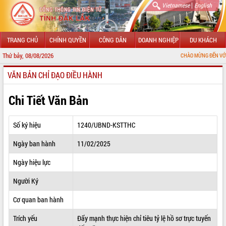
|
Vietnamese
English
TRANG CHỦ
CHÍNH QUYỀN
CÔNG DÂN
DOANH NGHIỆP
DU KHÁCH
Thứ bảy, 08/08/2026
CHÀO MỪNG ĐẾN VỚI CỔNG THÔNG
VĂN BẢN CHỈ ĐẠO ĐIỀU HÀNH
GIỚI THIỆU
LÃNH ĐẠO UBND TỈNH
Chi Tiết Văn Bản
TIN TỨC SỰ KIỆN
Số ký hiệu
1240/UBND-KSTTHC
SỞ, BAN, NGÀNH
Ngày ban hành
11/02/2025
UBND CÁC XÃ, PHƯỜNG
Ngày hiệu lực
THÔNG TIN CHỈ ĐẠO ĐIỀU HÀNH
Người Ký
HỆ THỐNG VĂN BẢN
Cơ quan ban hành
Trích yếu
Đẩy mạnh thực hiện chỉ tiêu tỷ lệ hồ sơ trực tuyến
VĂN BẢN HĐND TỈNH