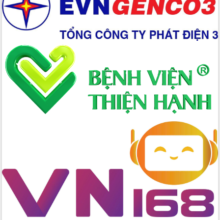
Xây dựng nền hành chính số đồng
hành cùng nông dân dân, doanh nghiệp
Giai đoạn 2026-2030, Đắk Lắk phấn
đấu có 77% xã đạt chuẩn nông thôn
mới
Chuyển đổi số 'mở đường' cho nông
nghiệp Đắk Lắk tăng trưởng bứt phá
Triển khai đồng bộ đo đạc, lập hồ sơ
địa chính, hoàn thiện cơ sở dữ liệu đất
đai
Ứng dụng sinh trắc học - Bước tiến
trong hành trình chuyển đổi số tại Đắk
Lắk
Đắk Lắk nâng cao hiệu quả công tác
Đảng từ Sổ tay đảng viên điện tử
Đắk Lắk đẩy mạnh nuôi biển công
nghệ, hướng tới phát triển thủy sản
bền vững
Tập huấn nâng cao năng lực triển khai
chuyển đổi số cho cán bộ, công chức