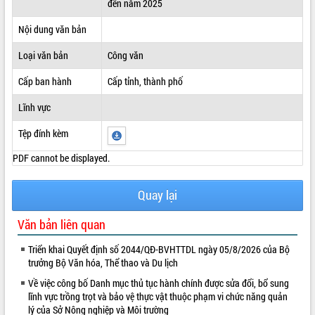
đến năm 2025
ĐIỂM TIN VĂN BẢN
Nội dung văn bản
QUY HOẠCH - KẾ HOẠCH
Loại văn bản
Công văn
Cấp ban hành
Cấp tỉnh, thành phố
Lĩnh vực
Tệp đính kèm
PDF cannot be displayed.
Quay lại
Văn bản liên quan
Triển khai Quyết định số 2044/QĐ-BVHTTDL ngày 05/8/2026 của Bộ
trưởng Bộ Văn hóa, Thể thao và Du lịch
Về việc công bố Danh mục thủ tục hành chính được sửa đổi, bổ sung
lĩnh vực trồng trọt và bảo vệ thực vật thuộc phạm vi chức năng quản
lý của Sở Nông nghiệp và Môi trường