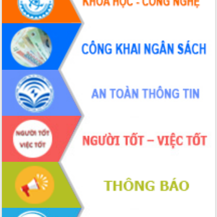
Hội thảo khoa học “Giải pháp thúc đẩy
phát triển nền kinh tế xanh tại tỉnh
Đắk Lắk”
Tăng cường giám sát, đôn đốc thực
hiện nhiệm vụ quản lý tài sản công
hàng tuần
Tháo gỡ những vướng mắc, đẩy mạnh
công tác cải cách thủ tục hành chính
tại Trung tâm Phục vụ hành chính
công tỉnh
Đắk Lắk: Tôn vinh 46 giải pháp tại Hội
thi Sáng tạo Kỹ thuật 2024 - 2025
Đắk Lắk rà soát, điều chỉnh Đề án 190
về phát triển nuôi trồng thủy sản
Phó Chủ tịch UBND tỉnh Đắk Lắk
Trương Công Thái kiểm tra thực địa
Dự án cao tốc Khánh Hòa - Buôn Ma
Thuột
Định vị cà phê Việt Nam như một “di
sản sống” trong dòng chảy toàn cầu