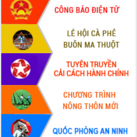
món ăn từ sầu riêng
Đắk Lắk công bố Quy hoạch và xúc
tiến đầu tư tỉnh
Ngành cá ngừ Đắk Lắk chủ động thích
ứng để giữ vững thị trường xuất khẩu
Diễn đàn Kinh tế tư nhân Việt Nam đột
phá cơ chế - Hợp tác công tư
Đề án 06 tạo bước ngoặt đột phá trong
cải cách hành chính tỉnh Đắk Lắk
Kết nối tour, đẩy mạnh chuyển đổi số
để phát triển du lịch Đắk Lắk
Khởi động Dự án Đầu tư xây dựng hạ
tầng kỹ thuật Cụm công nghiệp Tân
Tiến
Gặp mặt các cơ quan báo chí nhân Kỷ
niệm 101 năm Ngày Báo chí Cách
mạng Việt Nam
Đắk Lắk sơ kết 4 năm triển khai thực
hiện Đề án 06 của Chính phủ
Họp báo thông tin về Hội nghị Công bố