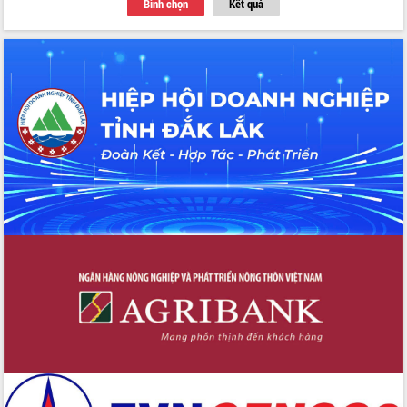
Bình chọn
Kết quả
Thứ trưởng Bộ Y tế làm việc với tỉnh
Đắk Lắk về phát triển nhân lực y tế
cho trạm y tế cấp xã
Du lịch Đắk Lắk nâng tầm trải nghiệm
du khách thông qua Hệ thống cơ sở dữ
liệu và Bản đồ số
Tập huấn ứng dụng trí tuệ nhân tạo (AI)
trong thương mại điện tử năm 2026
Đoàn đại biểu Quốc hội tỉnh Đắk Lắk
trao đổi thông tin trước Kỳ họp thứ
nhất, Quốc hội khóa XVI
Quyết liệt cải cách hành chính, khơi
thông nguồn lực phát triển
Nâng cao hiệu lực, hiệu quả HĐND
tỉnh thông qua hiện đại hóa hành chính
Xã Ea Phê gắn cải cách hành chính với
chuyển đổi số
Phó Chủ tịch Thường trực UBND tỉnh
Hồ Thị Nguyên Thảo làm việc tại Trung
tâm Phục vụ hành chính công xã Ea
Phê