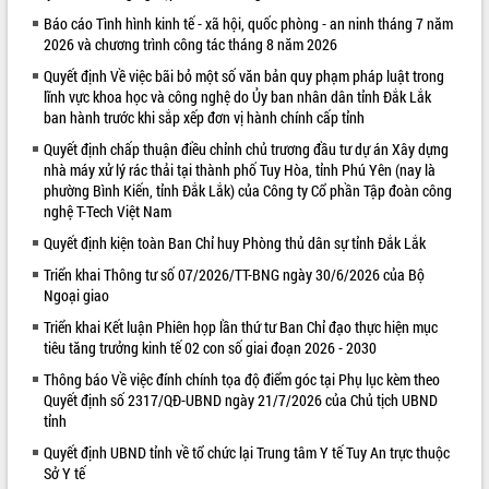
Báo cáo Tình hình kinh tế - xã hội, quốc phòng - an ninh tháng 7 năm
VIDEO
2026 và chương trình công tác tháng 8 năm 2026
Quyết định Về việc bãi bỏ một số văn bản quy phạm pháp luật trong
lĩnh vực khoa học và công nghệ do Ủy ban nhân dân tỉnh Đắk Lắk
ban hành trước khi sắp xếp đơn vị hành chính cấp tỉnh
Quyết định chấp thuận điều chỉnh chủ trương đầu tư dự án Xây dựng
nhà máy xử lý rác thải tại thành phố Tuy Hòa, tỉnh Phú Yên (nay là
phường Bình Kiến, tỉnh Đắk Lắk) của Công ty Cổ phần Tập đoàn công
nghệ T-Tech Việt Nam
Quyết định kiện toàn Ban Chỉ huy Phòng thủ dân sự tỉnh Đắk Lắk
Khám bệnh, cấp phát thuốc miễn phí
và tặng quà người dân xã Cư Pui
Triển khai Thông tư số 07/2026/TT-BNG ngày 30/6/2026 của Bộ
Ngoại giao
Hội nghị UBND tỉnh Đắk Lắk thường kỳ
tháng 7/2026
Triển khai Kết luận Phiên họp lần thứ tư Ban Chỉ đạo thực hiện mục
Lễ truy tặng danh hiệu “Bà Mẹ Việt
tiêu tăng trưởng kinh tế 02 con số giai đoạn 2026 - 2030
Nam Anh hùng” và trao Huân chương
Thông báo Về việc đính chính tọa độ điểm góc tại Phụ lục kèm theo
Lao động
Quyết định số 2317/QĐ-UBND ngày 21/7/2026 của Chủ tịch UBND
ALBUM ẢNH
UBND tỉnh Đắk Lắk triển khai nhiệm
tỉnh
vụ 6 tháng cuối năm 2026
Quyết định UBND tỉnh về tổ chức lại Trung tâm Y tế Tuy An trực thuộc
Kỳ họp thứ Hai, Hội đồng nhân dân
Sở Y tế
tỉnh khóa XI quyết nghị nhiều nội dung