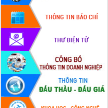
Quy hoạch và Xúc tiến đầu tư tỉnh Đắk
Lắk
Khơi thông điểm nghẽn, đẩy nhanh
giải ngân vốn khắc phục thiên tai
HĐND tỉnh thông qua điều chỉnh Quy
hoạch tỉnh thời kỳ 2021-2030
Hội thảo góp ý hồ sơ điều chỉnh quy
hoạch tỉnh Đắk Lắk thời kỳ 2021-2030,
tầm nhìn đến năm 2050
Nâng cao hiệu quả hoạt động của các
doanh nghiệp nhà nước
Hội nghị triển khai kết nối mạng
truyền số liệu chuyên dùng phục vụ cơ
quan Đảng, Nhà nước
Lễ phát động chuỗi hoạt động chung
tay làm sạch môi trường
Xã Ea Kar bước chuyển mình trong
công tác cải cách hành chính mô hình
mới
UBND tỉnh họp báo định kỳ tháng 4
năm 2026