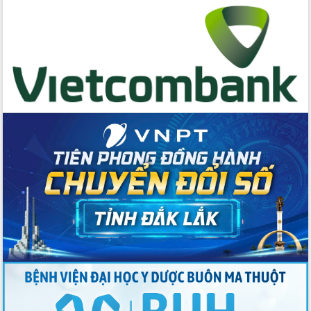
cấp xã
Đắk Lắk phát động hưởng ứng Ngày
Quyền của người tiêu dùng Việt Nam
2026
Đẩy mạnh cải cách hành chính, quyết
tâm đạt được mục tiêu tăng trưởng
hai con số trong năm 2026
Tổ chức trang trọng Lễ hội Đền thờ
Lương Văn Chánh năm 2026
Phó Bí thư Tỉnh ủy Đắk Lắk Đỗ Hữu
Huy giữ chức Bí thư Đảng ủy Ủy Ban
Nhân dân tỉnh
Bệnh án điện tử thúc đẩy chuyển đổi
số y tế tại Đắk Lắk
Chuyển đổi số thư viện: Mở rộng
không gian tri thức trong thời đại số
Đánh giá, rút kinh nghiệm công tác tổ
chức diễn tập trước ngày bầu cử
Chương trình “Gặp gỡ hữu nghị –
Friendship Meeting New Year 2026”