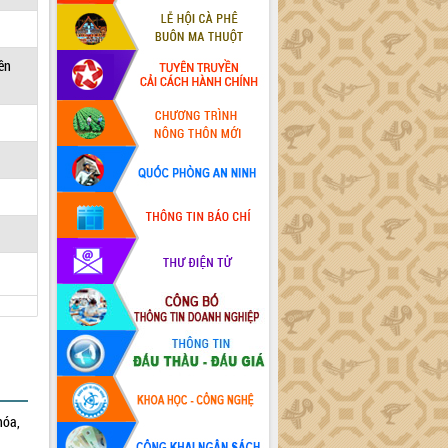
yên
hóa,