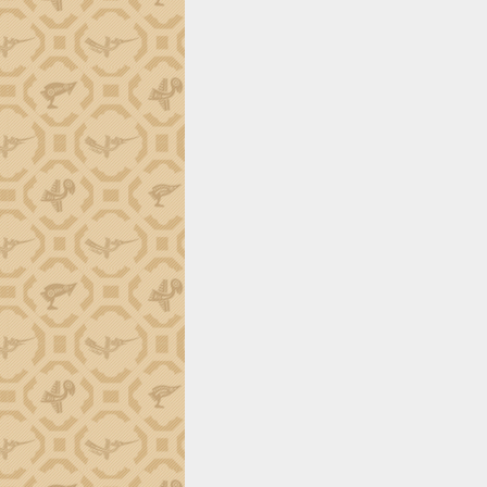
trường Nguyễn Hoàng Hiệp khảo sát
vùng trồng và doanh nghiệp đóng gói
sầu riêng tại Đắk Lắk
Trình diễn nghệ thuật chế biến các
món ăn từ sầu riêng
Đắk Lắk công bố Quy hoạch và xúc
tiến đầu tư tỉnh
Ngành cá ngừ Đắk Lắk chủ động thích
ứng để giữ vững thị trường xuất khẩu
Diễn đàn Kinh tế tư nhân Việt Nam đột
phá cơ chế - Hợp tác công tư
Đề án 06 tạo bước ngoặt đột phá trong
cải cách hành chính tỉnh Đắk Lắk
Kết nối tour, đẩy mạnh chuyển đổi số
để phát triển du lịch Đắk Lắk
Khởi động Dự án Đầu tư xây dựng hạ
tầng kỹ thuật Cụm công nghiệp Tân
Tiến
Gặp mặt các cơ quan báo chí nhân Kỷ
niệm 101 năm Ngày Báo chí Cách
mạng Việt Nam