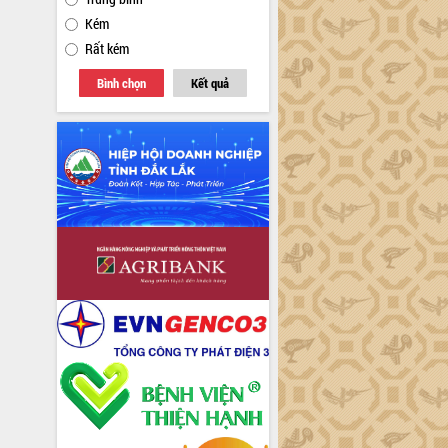
Kém
Rất kém
Bình chọn
Kết quả