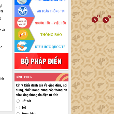
ọt
ờng
g
c và
ác
a
BÌNH CHỌN
inh
Xin ý kiến đánh giá về giao diện, nội
dung, chất lượng cung cấp thông tin
của Cổng thông tin điện tử tỉnh
Rất tốt
Tốt
Trung bình