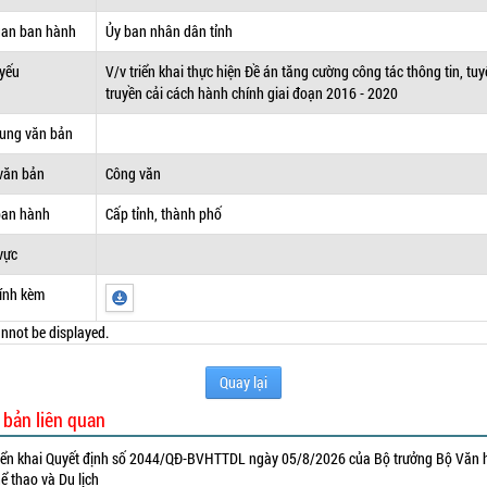
uan ban hành
Ủy ban nhân dân tỉnh
 yếu
V/v triển khai thực hiện Đề án tăng cường công tác thông tin, tu
truyền cải cách hành chính giai đoạn 2016 - 2020
dung văn bản
văn bản
Công văn
ban hành
Cấp tỉnh, thành phố
vực
ính kèm
nnot be displayed.
Quay lại
 bản liên quan
iển khai Quyết định số 2044/QĐ-BVHTTDL ngày 05/8/2026 của Bộ trưởng Bộ Văn 
ể thao và Du lịch