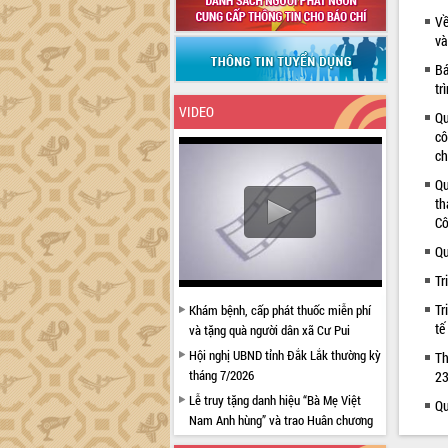
Về
và
Bá
tr
VIDEO
Qu
cô
ch
Qu
th
Cô
Qu
Tr
Tr
Khám bệnh, cấp phát thuốc miễn phí
tế
và tặng quà người dân xã Cư Pui
Hội nghị UBND tỉnh Đắk Lắk thường kỳ
Th
tháng 7/2026
23
Lễ truy tặng danh hiệu “Bà Mẹ Việt
Qu
Nam Anh hùng” và trao Huân chương
Lao động