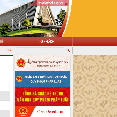
|
Vietnamese
English
IỆP
DU KHÁCH
ỪNG ĐẾN VỚI CỔNG THÔNG TIN ĐIỆN TỬ TỈNH ĐẮK LẮK