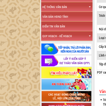
Cơ q
HỆ THỐNG VĂN BẢN
Trích
VĂN BẢN HĐND TỈNH
ĐIỂM TIN VĂN BẢN
Nội 
QUY HOẠCH - KẾ HOẠCH
Loại 
Cấp 
Lĩnh 
Tệp đ
PDF ca
Văn
Tr
Th