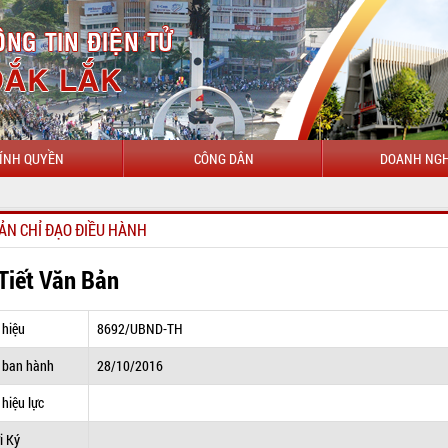
ÍNH QUYỀN
CÔNG DÂN
DOANH NGH
CHÀO M
ẢN CHỈ ĐẠO ĐIỀU HÀNH
 Tiết Văn Bản
 hiệu
8692/UBND-TH
 ban hành
28/10/2016
hiệu lực
i Ký