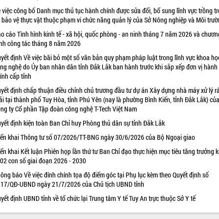
 việc công bố Danh mục thủ tục hành chính được sửa đổi, bổ sung lĩnh vực trồng tr
 bảo vệ thực vật thuộc phạm vi chức năng quản lý của Sở Nông nghiệp và Môi trư
o cáo Tình hình kinh tế - xã hội, quốc phòng - an ninh tháng 7 năm 2026 và chươn
ình công tác tháng 8 năm 2026
yết định Về việc bãi bỏ một số văn bản quy phạm pháp luật trong lĩnh vực khoa họ
ng nghệ do Ủy ban nhân dân tỉnh Đắk Lắk ban hành trước khi sắp xếp đơn vị hành
ính cấp tỉnh
yết định chấp thuận điều chỉnh chủ trương đầu tư dự án Xây dựng nhà máy xử lý r
ải tại thành phố Tuy Hòa, tỉnh Phú Yên (nay là phường Bình Kiến, tỉnh Đắk Lắk) củ
ng ty Cổ phần Tập đoàn công nghệ T-Tech Việt Nam
yết định kiện toàn Ban Chỉ huy Phòng thủ dân sự tỉnh Đắk Lắk
iển khai Thông tư số 07/2026/TT-BNG ngày 30/6/2026 của Bộ Ngoại giao
iển khai Kết luận Phiên họp lần thứ tư Ban Chỉ đạo thực hiện mục tiêu tăng trưởng k
 02 con số giai đoạn 2026 - 2030
ông báo Về việc đính chính tọa độ điểm góc tại Phụ lục kèm theo Quyết định số
17/QĐ-UBND ngày 21/7/2026 của Chủ tịch UBND tỉnh
yết định UBND tỉnh về tổ chức lại Trung tâm Y tế Tuy An trực thuộc Sở Y tế