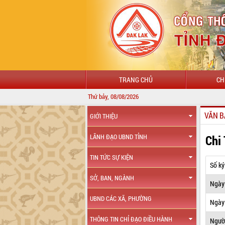
TRANG CHỦ
CH
Thứ bảy, 08/08/2026
VĂN B
GIỚI THIỆU
Chi
LÃNH ĐẠO UBND TỈNH
TIN TỨC SỰ KIỆN
Số ký
SỞ, BAN, NGÀNH
Ngày
UBND CÁC XÃ, PHƯỜNG
Ngày 
THÔNG TIN CHỈ ĐẠO ĐIỀU HÀNH
Ngườ