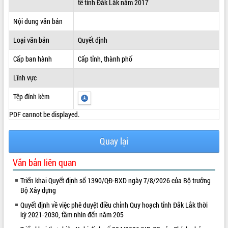
tế tỉnh Đắk Lắk năm 2017
ĐIỂM TIN VĂN BẢN
Nội dung văn bản
QUY HOẠCH - KẾ HOẠCH
Loại văn bản
Quyết định
Cấp ban hành
Cấp tỉnh, thành phố
Lĩnh vực
Tệp đính kèm
PDF cannot be displayed.
Quay lại
Văn bản liên quan
Triển khai Quyết định số 1390/QĐ-BXD ngày 7/8/2026 của Bộ trưởng
Bộ Xây dựng
Quyết định về việc phê duyệt điều chỉnh Quy hoạch tỉnh Đắk Lắk thời
kỳ 2021-2030, tầm nhìn đến năm 205