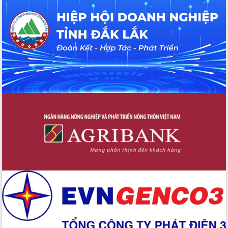
với Tập đoàn Bưu chính Viễn thông
Việt Nam
Thứ trưởng Bộ Y tế làm việc với tỉnh
Đắk Lắk về phát triển nhân lực y tế
cho trạm y tế cấp xã
Du lịch Đắk Lắk nâng tầm trải nghiệm
du khách thông qua Hệ thống cơ sở dữ
liệu và Bản đồ số
Tập huấn ứng dụng trí tuệ nhân tạo (AI)
trong thương mại điện tử năm 2026
Đoàn đại biểu Quốc hội tỉnh Đắk Lắk
trao đổi thông tin trước Kỳ họp thứ
nhất, Quốc hội khóa XVI
Quyết liệt cải cách hành chính, khơi
thông nguồn lực phát triển
Nâng cao hiệu lực, hiệu quả HĐND
tỉnh thông qua hiện đại hóa hành chính
Xã Ea Phê gắn cải cách hành chính với
chuyển đổi số
Phó Chủ tịch Thường trực UBND tỉnh