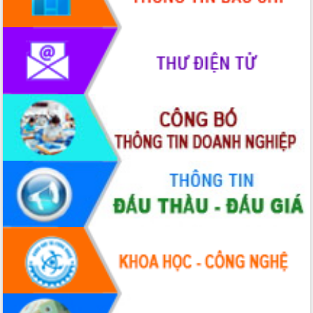
hiện Đề án 06 của Chính phủ
Họp báo thông tin về Hội nghị Công bố
Quy hoạch và Xúc tiến đầu tư tỉnh Đắk
Lắk
Khơi thông điểm nghẽn, đẩy nhanh
giải ngân vốn khắc phục thiên tai
HĐND tỉnh thông qua điều chỉnh Quy
hoạch tỉnh thời kỳ 2021-2030
Hội thảo góp ý hồ sơ điều chỉnh quy
hoạch tỉnh Đắk Lắk thời kỳ 2021-2030,
tầm nhìn đến năm 2050
Nâng cao hiệu quả hoạt động của các
doanh nghiệp nhà nước
Hội nghị triển khai kết nối mạng
truyền số liệu chuyên dùng phục vụ cơ
quan Đảng, Nhà nước
Lễ phát động chuỗi hoạt động chung
tay làm sạch môi trường
Xã Ea Kar bước chuyển mình trong
công tác cải cách hành chính mô hình
mới