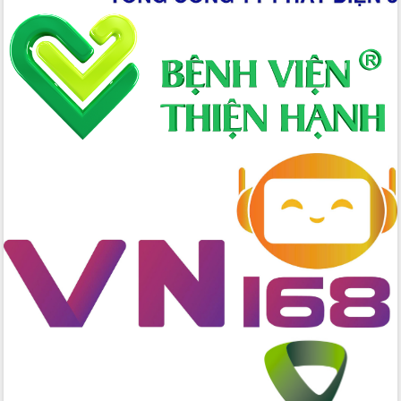
Hồ Thị Nguyên Thảo làm việc tại Trung
tâm Phục vụ hành chính công xã Ea
Phê
Xây dựng nền hành chính số đồng
hành cùng nông dân dân, doanh nghiệp
Giai đoạn 2026-2030, Đắk Lắk phấn
đấu có 77% xã đạt chuẩn nông thôn
mới
Chuyển đổi số 'mở đường' cho nông
nghiệp Đắk Lắk tăng trưởng bứt phá
Triển khai đồng bộ đo đạc, lập hồ sơ
địa chính, hoàn thiện cơ sở dữ liệu đất
đai
Ứng dụng sinh trắc học - Bước tiến
trong hành trình chuyển đổi số tại Đắk
Lắk
Đắk Lắk nâng cao hiệu quả công tác
Đảng từ Sổ tay đảng viên điện tử
Đắk Lắk đẩy mạnh nuôi biển công
nghệ, hướng tới phát triển thủy sản
bền vững