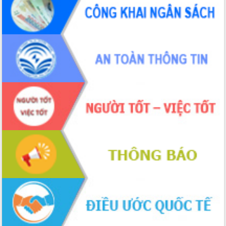
UBND tỉnh họp báo định kỳ tháng 4
năm 2026
Hội thảo khoa học “Giải pháp thúc đẩy
phát triển nền kinh tế xanh tại tỉnh
Đắk Lắk”
Tăng cường giám sát, đôn đốc thực
hiện nhiệm vụ quản lý tài sản công
hàng tuần
Tháo gỡ những vướng mắc, đẩy mạnh
công tác cải cách thủ tục hành chính
tại Trung tâm Phục vụ hành chính
công tỉnh
Đắk Lắk: Tôn vinh 46 giải pháp tại Hội
thi Sáng tạo Kỹ thuật 2024 - 2025
Đắk Lắk rà soát, điều chỉnh Đề án 190
về phát triển nuôi trồng thủy sản
Phó Chủ tịch UBND tỉnh Đắk Lắk
Trương Công Thái kiểm tra thực địa
Dự án cao tốc Khánh Hòa - Buôn Ma
Thuột