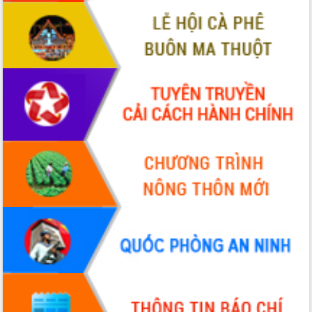
sầu riêng tại Đắk Lắk
Trình diễn nghệ thuật chế biến các
món ăn từ sầu riêng
Đắk Lắk công bố Quy hoạch và xúc
tiến đầu tư tỉnh
Ngành cá ngừ Đắk Lắk chủ động thích
ứng để giữ vững thị trường xuất khẩu
Diễn đàn Kinh tế tư nhân Việt Nam đột
phá cơ chế - Hợp tác công tư
Đề án 06 tạo bước ngoặt đột phá trong
cải cách hành chính tỉnh Đắk Lắk
Kết nối tour, đẩy mạnh chuyển đổi số
để phát triển du lịch Đắk Lắk
Khởi động Dự án Đầu tư xây dựng hạ
tầng kỹ thuật Cụm công nghiệp Tân
Tiến
Gặp mặt các cơ quan báo chí nhân Kỷ
niệm 101 năm Ngày Báo chí Cách
mạng Việt Nam
Đắk Lắk sơ kết 4 năm triển khai thực