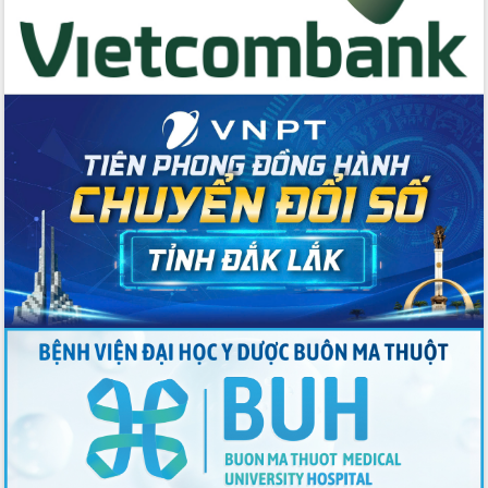
Tập huấn nâng cao năng lực triển khai
chuyển đổi số cho cán bộ, công chức
cấp xã
Đắk Lắk phát động hưởng ứng Ngày
Quyền của người tiêu dùng Việt Nam
2026
Đẩy mạnh cải cách hành chính, quyết
tâm đạt được mục tiêu tăng trưởng
hai con số trong năm 2026
Tổ chức trang trọng Lễ hội Đền thờ
Lương Văn Chánh năm 2026
Phó Bí thư Tỉnh ủy Đắk Lắk Đỗ Hữu
Huy giữ chức Bí thư Đảng ủy Ủy Ban
Nhân dân tỉnh
Bệnh án điện tử thúc đẩy chuyển đổi
số y tế tại Đắk Lắk
Chuyển đổi số thư viện: Mở rộng
không gian tri thức trong thời đại số
Đánh giá, rút kinh nghiệm công tác tổ
chức diễn tập trước ngày bầu cử