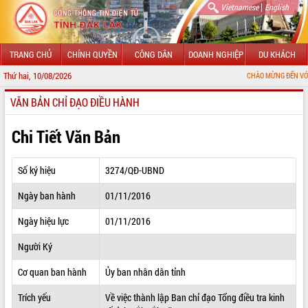
|
Vietnamese
English
TRANG CHỦ
CHÍNH QUYỀN
CÔNG DÂN
DOANH NGHIỆP
DU KHÁCH
Thứ hai, 10/08/2026
CHÀO MỪNG ĐẾN VỚI CỔNG THÔNG
VĂN BẢN CHỈ ĐẠO ĐIỀU HÀNH
GIỚI THIỆU
LÃNH ĐẠO UBND TỈNH
Chi Tiết Văn Bản
TIN TỨC SỰ KIỆN
Số ký hiệu
3274/QĐ-UBND
SỞ, BAN, NGÀNH
Ngày ban hành
01/11/2016
UBND CÁC XÃ, PHƯỜNG
Ngày hiệu lực
01/11/2016
THÔNG TIN CHỈ ĐẠO ĐIỀU HÀNH
Người Ký
HỆ THỐNG VĂN BẢN
Cơ quan ban hành
Ủy ban nhân dân tỉnh
Trích yếu
Về việc thành lập Ban chỉ đạo Tổng điều tra kinh
VĂN BẢN HĐND TỈNH