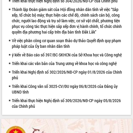
Triển khai thực hiện Nghị định số 304/2026/NĐ-CP của Chính phủ
VIDEO
Thành lập Đoàn giám sát của Hội đồng nhân dân tỉnh về việc “Sắp
xếp, tổ chức bộ máy; thực hiện các chế độ, chính sách cán bộ, công
chức, người lao động và trụ sở làm việc, cơ sở vật chất, phương tiện
phục vụ công tác thực hiện sắp xếp đơn vị hành chính, tổ chức chính
quyền địa phương hai cấp trên địa bàn tỉnh Đắk Lắk”
Về việc phân công cơ quan soạn thảo dự thảo Quyết định quy phạm
pháp luật của Ủy ban nhân dân tỉnh
ý kiến về Báo cáo số 397/BC-SKHCN của Sở Khoa học và Công nghệ
Triển khai các văn bản của Trung ương về khoa học và công nghệ
Trailer Lễ hội Sầu riêng Đắk Lắk năm
Triển khai Nghị định số 302/2026/NĐ-CP ngày 01/8/2026 của Chính
2026
phủ
Khám bệnh, cấp phát thuốc miễn phí
Triển khai Công văn số 3025-CV/ĐU ngày 06/8/2026 của Đảng ủy
và tặng quà người dân xã Cư Pui
UBND tỉnh
Hội nghị UBND tỉnh Đắk Lắk thường kỳ
tháng 7/2026
Triển khai thực hiện Nghị định số 309/2026/NĐ-CP ngày 05/8/2026
của Chính phủ
Lễ truy tặng danh hiệu “Bà Mẹ Việt
ALBUM ẢNH
Nam Anh hùng” và trao Huân chương
Lao động
UBND tỉnh Đắk Lắk triển khai nhiệm
vụ 6 tháng cuối năm 2026