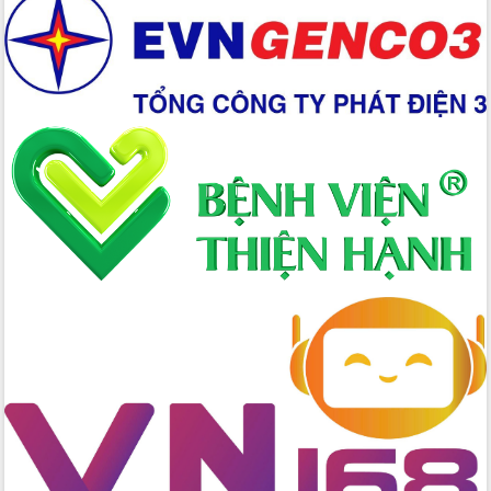
đấu có 77% xã đạt chuẩn nông thôn
mới
Chuyển đổi số 'mở đường' cho nông
nghiệp Đắk Lắk tăng trưởng bứt phá
Triển khai đồng bộ đo đạc, lập hồ sơ
địa chính, hoàn thiện cơ sở dữ liệu đất
đai
Ứng dụng sinh trắc học - Bước tiến
trong hành trình chuyển đổi số tại Đắk
Lắk
Đắk Lắk nâng cao hiệu quả công tác
Đảng từ Sổ tay đảng viên điện tử
Đắk Lắk đẩy mạnh nuôi biển công
nghệ, hướng tới phát triển thủy sản
bền vững
Tập huấn nâng cao năng lực triển khai
chuyển đổi số cho cán bộ, công chức
cấp xã
Đắk Lắk phát động hưởng ứng Ngày
Quyền của người tiêu dùng Việt Nam
2026