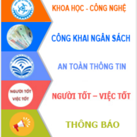
hiện nhiệm vụ quản lý tài sản công
hàng tuần
Tháo gỡ những vướng mắc, đẩy mạnh
công tác cải cách thủ tục hành chính
tại Trung tâm Phục vụ hành chính
công tỉnh
Đắk Lắk: Tôn vinh 46 giải pháp tại Hội
thi Sáng tạo Kỹ thuật 2024 - 2025
Đắk Lắk rà soát, điều chỉnh Đề án 190
về phát triển nuôi trồng thủy sản
Phó Chủ tịch UBND tỉnh Đắk Lắk
Trương Công Thái kiểm tra thực địa
Dự án cao tốc Khánh Hòa - Buôn Ma
Thuột
Định vị cà phê Việt Nam như một “di
sản sống” trong dòng chảy toàn cầu
Xây dựng nông thôn mới: Nâng cao đời
sống người dân từ những mô hình thiết
thực
Quyết liệt tháo gỡ vướng mắc, đẩy