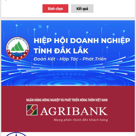
du khách thông qua Hệ thống cơ sở dữ
Bình chọn
Kết quả
liệu và Bản đồ số
Tập huấn ứng dụng trí tuệ nhân tạo (AI)
trong thương mại điện tử năm 2026
Đoàn đại biểu Quốc hội tỉnh Đắk Lắk
trao đổi thông tin trước Kỳ họp thứ
nhất, Quốc hội khóa XVI
Quyết liệt cải cách hành chính, khơi
thông nguồn lực phát triển
Nâng cao hiệu lực, hiệu quả HĐND
tỉnh thông qua hiện đại hóa hành chính
Xã Ea Phê gắn cải cách hành chính với
chuyển đổi số
Phó Chủ tịch Thường trực UBND tỉnh
Hồ Thị Nguyên Thảo làm việc tại Trung
tâm Phục vụ hành chính công xã Ea
Phê
Xây dựng nền hành chính số đồng
hành cùng nông dân dân, doanh nghiệp
Giai đoạn 2026-2030, Đắk Lắk phấn