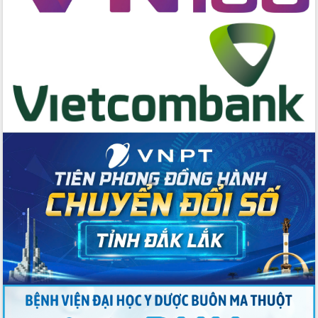
Đẩy mạnh cải cách hành chính, quyết
tâm đạt được mục tiêu tăng trưởng
hai con số trong năm 2026
Tổ chức trang trọng Lễ hội Đền thờ
Lương Văn Chánh năm 2026
Phó Bí thư Tỉnh ủy Đắk Lắk Đỗ Hữu
Huy giữ chức Bí thư Đảng ủy Ủy Ban
Nhân dân tỉnh
Bệnh án điện tử thúc đẩy chuyển đổi
số y tế tại Đắk Lắk
Chuyển đổi số thư viện: Mở rộng
không gian tri thức trong thời đại số
Đánh giá, rút kinh nghiệm công tác tổ
chức diễn tập trước ngày bầu cử
Chương trình “Gặp gỡ hữu nghị –
Friendship Meeting New Year 2026”
Bầu cử Quốc hội và HĐND: Cử tri Đắk
Lắk gửi gắm niềm tin, kỳ vọng vào lá
phiếu
Đắk Lắk sẵn sàng các điều kiện cho