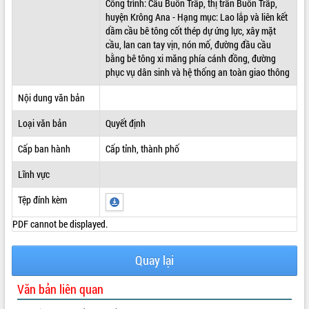
Công trình: Cầu Buôn Trấp, thị trấn Buôn Trấp,
huyện Krông Ana - Hạng mục: Lao lắp và liên kết
ĐIỂM TIN VĂN BẢN
dầm cầu bê tông cốt thép dự ứng lực, xây mặt
cầu, lan can tay vịn, nón mố, đường đầu cầu
QUY HOẠCH - KẾ HOẠCH
bằng bê tông xi măng phía cánh đồng, đường
phục vụ dân sinh và hệ thống an toàn giao thông
Nội dung văn bản
Loại văn bản
Quyết định
Cấp ban hành
Cấp tỉnh, thành phố
Lĩnh vực
Tệp đính kèm
PDF cannot be displayed.
Quay lại
Văn bản liên quan