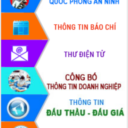
HĐND tỉnh thông qua điều chỉnh Quy
hoạch tỉnh thời kỳ 2021-2030
Hội thảo góp ý hồ sơ điều chỉnh quy
hoạch tỉnh Đắk Lắk thời kỳ 2021-2030,
tầm nhìn đến năm 2050
Nâng cao hiệu quả hoạt động của các
doanh nghiệp nhà nước
Hội nghị triển khai kết nối mạng
truyền số liệu chuyên dùng phục vụ cơ
quan Đảng, Nhà nước
Lễ phát động chuỗi hoạt động chung
tay làm sạch môi trường
Xã Ea Kar bước chuyển mình trong
công tác cải cách hành chính mô hình
mới
UBND tỉnh họp báo định kỳ tháng 4
năm 2026
Hội thảo khoa học “Giải pháp thúc đẩy
phát triển nền kinh tế xanh tại tỉnh
Đắk Lắk”
Tăng cường giám sát, đôn đốc thực