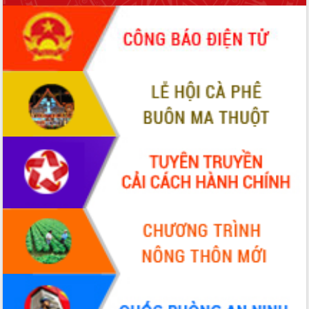
ứng để giữ vững thị trường xuất khẩu
Diễn đàn Kinh tế tư nhân Việt Nam đột
phá cơ chế - Hợp tác công tư
Đề án 06 tạo bước ngoặt đột phá trong
cải cách hành chính tỉnh Đắk Lắk
Kết nối tour, đẩy mạnh chuyển đổi số
để phát triển du lịch Đắk Lắk
Khởi động Dự án Đầu tư xây dựng hạ
tầng kỹ thuật Cụm công nghiệp Tân
Tiến
Gặp mặt các cơ quan báo chí nhân Kỷ
niệm 101 năm Ngày Báo chí Cách
mạng Việt Nam
Đắk Lắk sơ kết 4 năm triển khai thực
hiện Đề án 06 của Chính phủ
Họp báo thông tin về Hội nghị Công bố
Quy hoạch và Xúc tiến đầu tư tỉnh Đắk
Lắk
Khơi thông điểm nghẽn, đẩy nhanh
giải ngân vốn khắc phục thiên tai