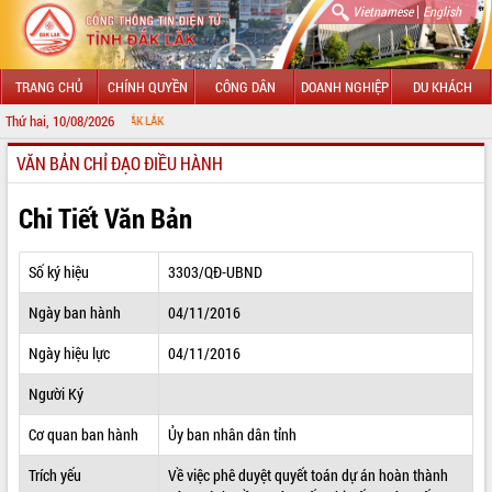
|
Vietnamese
English
TRANG CHỦ
CHÍNH QUYỀN
CÔNG DÂN
DOANH NGHIỆP
DU KHÁCH
Thứ hai, 10/08/2026
CHÀO MỪ
VĂN BẢN CHỈ ĐẠO ĐIỀU HÀNH
GIỚI THIỆU
LÃNH ĐẠO UBND TỈNH
Chi Tiết Văn Bản
TIN TỨC SỰ KIỆN
Số ký hiệu
3303/QĐ-UBND
SỞ, BAN, NGÀNH
Ngày ban hành
04/11/2016
UBND CÁC XÃ, PHƯỜNG
Ngày hiệu lực
04/11/2016
THÔNG TIN CHỈ ĐẠO ĐIỀU HÀNH
Người Ký
HỆ THỐNG VĂN BẢN
Cơ quan ban hành
Ủy ban nhân dân tỉnh
Trích yếu
Về việc phê duyệt quyết toán dự án hoàn thành
VĂN BẢN HĐND TỈNH