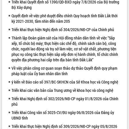
Triển khai Quyết định số 1390/QĐ-BXD ngày 7/8/2026 của Bộ trưởng
Bộ Xây dựng
VIDEO
Quyết định về việc phê duyệt điều chỉnh Quy hoạch tỉnh Đắk Lắk thời
Loading the player...
kỳ 2021-2030, tầm nhìn đến năm 205
Trailer Lễ hội Sầu riêng Đắk Lắk năm
Triển khai thực hiện Nghị định số 304/2026/NĐ-CP của Chính phủ
2026
Thành lập Đoàn giám sát của Hội đồng nhân dân tỉnh về việc “Sắp
Khám bệnh, cấp phát thuốc miễn phí
xếp, tổ chức bộ máy; thực hiện các chế độ, chính sách cán bộ, công
và tặng quà người dân xã Cư Pui
chức, người lao động và trụ sở làm việc, cơ sở vật chất, phương tiện
Hội nghị UBND tỉnh Đắk Lắk thường kỳ
phục vụ công tác thực hiện sắp xếp đơn vị hành chính, tổ chức chính
tháng 7/2026
quyền địa phương hai cấp trên địa bàn tỉnh Đắk Lắk”
Lễ truy tặng danh hiệu “Bà Mẹ Việt
Về việc phân công cơ quan soạn thảo dự thảo Quyết định quy phạm
ALBUM ẢNH
Nam Anh hùng” và trao Huân chương
pháp luật của Ủy ban nhân dân tỉnh
Lao động
ý kiến về Báo cáo số 397/BC-SKHCN của Sở Khoa học và Công nghệ
UBND tỉnh Đắk Lắk triển khai nhiệm
Triển khai các văn bản của Trung ương về khoa học và công nghệ
vụ 6 tháng cuối năm 2026
Kỳ họp thứ Hai, Hội đồng nhân dân
Triển khai Nghị định số 302/2026/NĐ-CP ngày 01/8/2026 của Chính
tỉnh khóa XI quyết nghị nhiều nội dung
phủ
quan trọng
Triển khai Công văn số 3025-CV/ĐU ngày 06/8/2026 của Đảng ủy
Bí thư Tỉnh ủy Lương Nguyễn Minh
UBND tỉnh
Triết thăm, tặng quà người có công với
Triển khai thực hiện Nghị định số 309/2026/NĐ-CP ngày 05/8/2026
cách mạng
LIÊN KẾT WEB