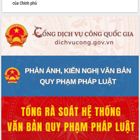
của Chính phủ
Rà soát, hoàn thiện hệ thống thiết chế
văn hóa, thể thao đáp ứng yêu cầu
phát triển mới
Thường trực HĐND tỉnh Đắk Lắk gặp
mặt Đoàn chuyên gia y tế TP. Hồ Chí
Minh
Lễ truy điệu và an táng hài cốt liệt sĩ
tại Nghĩa trang Liệt sĩ xã Sơn Hòa
Bàn giải pháp tháo gỡ khó khăn trong
xuất khẩu sầu riêng và triển khai quy
định EUDR
Thứ trưởng Bộ Nông nghiệp và Môi
trường Nguyễn Hoàng Hiệp khảo sát
vùng trồng và doanh nghiệp đóng gói
sầu riêng tại Đắk Lắk
Trình diễn nghệ thuật chế biến các
món ăn từ sầu riêng
Đắk Lắk công bố Quy hoạch và xúc
tiến đầu tư tỉnh
Ngành cá ngừ Đắk Lắk chủ động thích