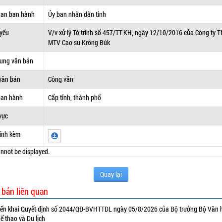
uan ban hành
Ủy ban nhân dân tỉnh
 yếu
V/v xử lý Tờ trình số 457/TT-KH, ngày 12/10/2016 của Công ty
MTV Cao su Krông Búk
dung văn bản
văn bản
Công văn
ban hành
Cấp tỉnh, thành phố
vực
ính kèm
nnot be displayed.
Quay lại
 bản liên quan
iển khai Quyết định số 2044/QĐ-BVHTTDL ngày 05/8/2026 của Bộ trưởng Bộ Văn 
ể thao và Du lịch