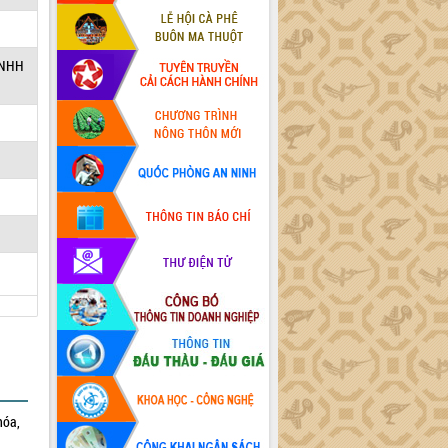
 TNHH
hóa,