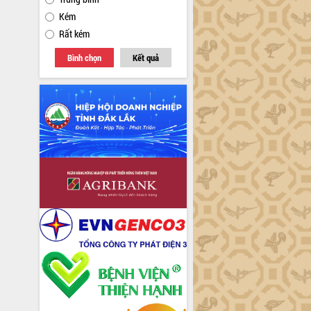
Kém
Rất kém
Bình chọn
Kết quả