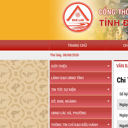
TRANG CHỦ
CH
Thứ bảy, 08/08/2026
VĂN B
GIỚI THIỆU
Chi
LÃNH ĐẠO UBND TỈNH
TIN TỨC SỰ KIỆN
Số ký
SỞ, BAN, NGÀNH
Ngày
UBND CÁC XÃ, PHƯỜNG
Ngày 
THÔNG TIN CHỈ ĐẠO ĐIỀU HÀNH
Ngườ