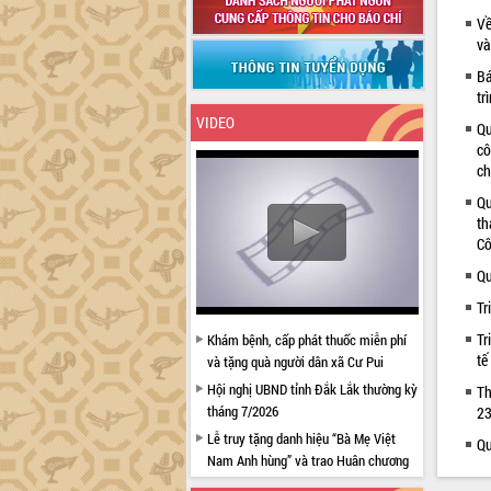
Về
và
Bá
tr
VIDEO
Qu
cô
ch
Qu
th
Cô
Qu
Tr
Tr
Khám bệnh, cấp phát thuốc miễn phí
tế
và tặng quà người dân xã Cư Pui
Hội nghị UBND tỉnh Đắk Lắk thường kỳ
Th
tháng 7/2026
23
Lễ truy tặng danh hiệu “Bà Mẹ Việt
Qu
Nam Anh hùng” và trao Huân chương
Lao động