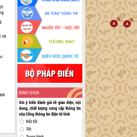
ọt
ờng
g
c và
ác
a
BÌNH CHỌN
inh
Xin ý kiến đánh giá về giao diện, nội
dung, chất lượng cung cấp thông tin
của Cổng thông tin điện tử tỉnh
Rất tốt
Tốt
Trung bình