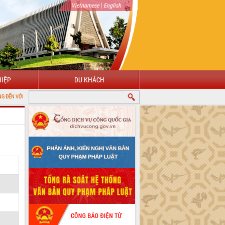
|
Vietnamese
English
IỆP
DU KHÁCH
NG THÔNG TIN ĐIỆN TỬ TỈNH ĐẮK LẮK