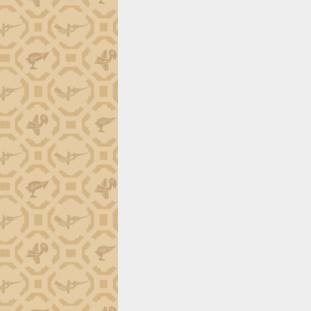
trường Nguyễn Hoàng Hiệp khảo sát
vùng trồng và doanh nghiệp đóng gói
sầu riêng tại Đắk Lắk
Trình diễn nghệ thuật chế biến các
món ăn từ sầu riêng
Đắk Lắk công bố Quy hoạch và xúc
tiến đầu tư tỉnh
Ngành cá ngừ Đắk Lắk chủ động thích
ứng để giữ vững thị trường xuất khẩu
Diễn đàn Kinh tế tư nhân Việt Nam đột
phá cơ chế - Hợp tác công tư
Đề án 06 tạo bước ngoặt đột phá trong
cải cách hành chính tỉnh Đắk Lắk
Kết nối tour, đẩy mạnh chuyển đổi số
để phát triển du lịch Đắk Lắk
Khởi động Dự án Đầu tư xây dựng hạ
tầng kỹ thuật Cụm công nghiệp Tân
Tiến
Gặp mặt các cơ quan báo chí nhân Kỷ
niệm 101 năm Ngày Báo chí Cách
mạng Việt Nam