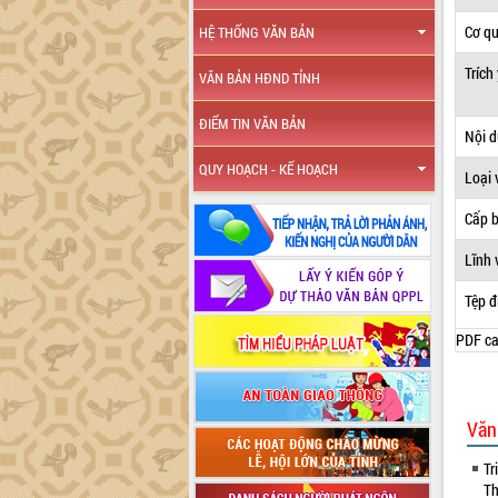
Cơ q
HỆ THỐNG VĂN BẢN
Trích
VĂN BẢN HĐND TỈNH
ĐIỂM TIN VĂN BẢN
Nội 
QUY HOẠCH - KẾ HOẠCH
Loại 
Cấp 
Lĩnh 
Tệp đ
PDF ca
Văn
Tr
Th