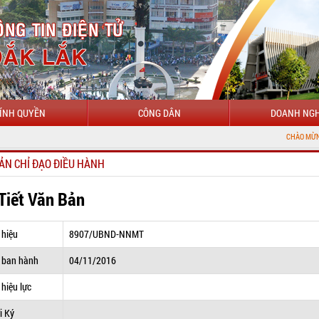
ÍNH QUYỀN
CÔNG DÂN
DOANH NGH
CHÀO MỪNG ĐẾN VỚI CỔ
ẢN CHỈ ĐẠO ĐIỀU HÀNH
 Tiết Văn Bản
 hiệu
8907/UBND-NNMT
 ban hành
04/11/2016
hiệu lực
i Ký