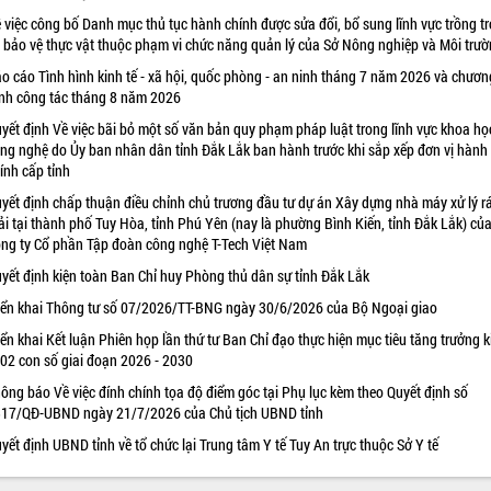
 việc công bố Danh mục thủ tục hành chính được sửa đổi, bổ sung lĩnh vực trồng tr
 bảo vệ thực vật thuộc phạm vi chức năng quản lý của Sở Nông nghiệp và Môi trư
o cáo Tình hình kinh tế - xã hội, quốc phòng - an ninh tháng 7 năm 2026 và chươn
ình công tác tháng 8 năm 2026
yết định Về việc bãi bỏ một số văn bản quy phạm pháp luật trong lĩnh vực khoa họ
ng nghệ do Ủy ban nhân dân tỉnh Đắk Lắk ban hành trước khi sắp xếp đơn vị hành
ính cấp tỉnh
yết định chấp thuận điều chỉnh chủ trương đầu tư dự án Xây dựng nhà máy xử lý r
ải tại thành phố Tuy Hòa, tỉnh Phú Yên (nay là phường Bình Kiến, tỉnh Đắk Lắk) củ
ng ty Cổ phần Tập đoàn công nghệ T-Tech Việt Nam
yết định kiện toàn Ban Chỉ huy Phòng thủ dân sự tỉnh Đắk Lắk
iển khai Thông tư số 07/2026/TT-BNG ngày 30/6/2026 của Bộ Ngoại giao
iển khai Kết luận Phiên họp lần thứ tư Ban Chỉ đạo thực hiện mục tiêu tăng trưởng k
 02 con số giai đoạn 2026 - 2030
ông báo Về việc đính chính tọa độ điểm góc tại Phụ lục kèm theo Quyết định số
17/QĐ-UBND ngày 21/7/2026 của Chủ tịch UBND tỉnh
yết định UBND tỉnh về tổ chức lại Trung tâm Y tế Tuy An trực thuộc Sở Y tế