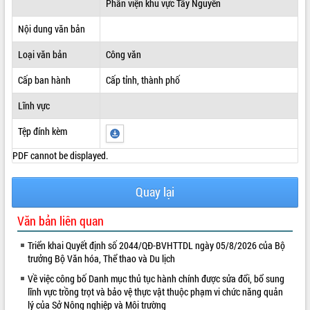
Phân viện khu vực Tây Nguyên
ĐIỂM TIN VĂN BẢN
Nội dung văn bản
QUY HOẠCH - KẾ HOẠCH
Loại văn bản
Công văn
Cấp ban hành
Cấp tỉnh, thành phố
Lĩnh vực
Tệp đính kèm
PDF cannot be displayed.
Quay lại
Văn bản liên quan
Triển khai Quyết định số 2044/QĐ-BVHTTDL ngày 05/8/2026 của Bộ
trưởng Bộ Văn hóa, Thể thao và Du lịch
Về việc công bố Danh mục thủ tục hành chính được sửa đổi, bổ sung
lĩnh vực trồng trọt và bảo vệ thực vật thuộc phạm vi chức năng quản
lý của Sở Nông nghiệp và Môi trường