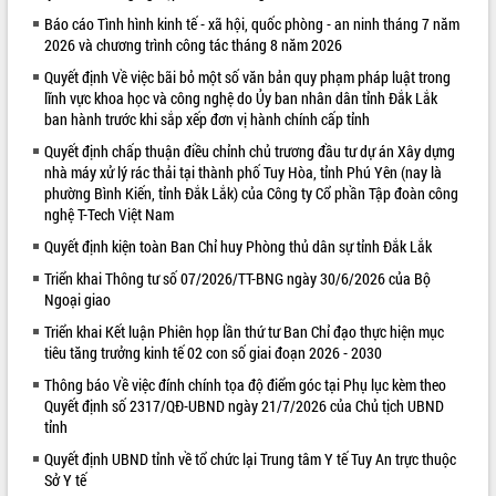
Báo cáo Tình hình kinh tế - xã hội, quốc phòng - an ninh tháng 7 năm
VIDEO
2026 và chương trình công tác tháng 8 năm 2026
Không có file video nào để phát.
Quyết định Về việc bãi bỏ một số văn bản quy phạm pháp luật trong
lĩnh vực khoa học và công nghệ do Ủy ban nhân dân tỉnh Đắk Lắk
ALBUM ẢNH
ban hành trước khi sắp xếp đơn vị hành chính cấp tỉnh
Quyết định chấp thuận điều chỉnh chủ trương đầu tư dự án Xây dựng
nhà máy xử lý rác thải tại thành phố Tuy Hòa, tỉnh Phú Yên (nay là
phường Bình Kiến, tỉnh Đắk Lắk) của Công ty Cổ phần Tập đoàn công
nghệ T-Tech Việt Nam
Quyết định kiện toàn Ban Chỉ huy Phòng thủ dân sự tỉnh Đắk Lắk
Triển khai Thông tư số 07/2026/TT-BNG ngày 30/6/2026 của Bộ
Ngoại giao
Triển khai Kết luận Phiên họp lần thứ tư Ban Chỉ đạo thực hiện mục
LIÊN KẾT WEB
tiêu tăng trưởng kinh tế 02 con số giai đoạn 2026 - 2030
Thông báo Về việc đính chính tọa độ điểm góc tại Phụ lục kèm theo
Quyết định số 2317/QĐ-UBND ngày 21/7/2026 của Chủ tịch UBND
tỉnh
Quyết định UBND tỉnh về tổ chức lại Trung tâm Y tế Tuy An trực thuộc
Sở Y tế