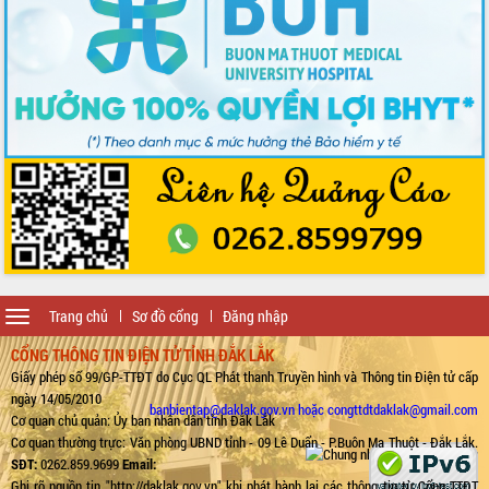
Toggle
Trang chủ
Sơ đồ cổng
Đăng nhập
navigation
CỔNG THÔNG TIN ĐIỆN TỬ TỈNH ĐẮK LẮK
Giấy phép số 99/GP-TTĐT do Cục QL Phát thanh Truyền hình và Thông tin Điện tử cấp
ngày 14/05/2010
banbientap@daklak.gov.vn hoặc congttdtdaklak@gmail.com
Cơ quan chủ quản: Ủy ban nhân dân tỉnh Đắk Lắk
Cơ quan thường trực: Văn phòng UBND tỉnh - 09 Lê Duẩn - P.Buôn Ma Thuột - Đắk Lắk.
SĐT:
0262.859.9699
Email:
Ghi rõ nguồn tin "http://daklak.gov.vn" khi phát hành lại các thông tin từ Cổng TTĐT