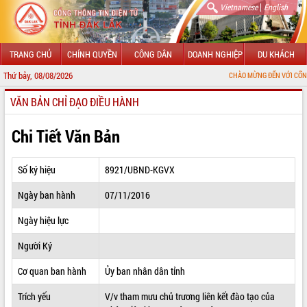
|
Vietnamese
English
TRANG CHỦ
CHÍNH QUYỀN
CÔNG DÂN
DOANH NGHIỆP
DU KHÁCH
Thứ bảy, 08/08/2026
CHÀO MỪNG ĐẾN VỚI CỔNG THÔNG TIN Đ
VĂN BẢN CHỈ ĐẠO ĐIỀU HÀNH
GIỚI THIỆU
LÃNH ĐẠO UBND TỈNH
Chi Tiết Văn Bản
TIN TỨC SỰ KIỆN
Số ký hiệu
8921/UBND-KGVX
SỞ, BAN, NGÀNH
Ngày ban hành
07/11/2016
UBND CÁC XÃ, PHƯỜNG
Ngày hiệu lực
THÔNG TIN CHỈ ĐẠO ĐIỀU HÀNH
Người Ký
HỆ THỐNG VĂN BẢN
Cơ quan ban hành
Ủy ban nhân dân tỉnh
Trích yếu
V/v tham mưu chủ trương liên kết đào tạo của
VĂN BẢN HĐND TỈNH