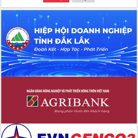
Hồ Thị Nguyên Thảo làm việc tại Trung
tâm Phục vụ hành chính công xã Ea
Phê
Xây dựng nền hành chính số đồng
hành cùng nông dân dân, doanh nghiệp
Giai đoạn 2026-2030, Đắk Lắk phấn
đấu có 77% xã đạt chuẩn nông thôn
mới
Chuyển đổi số 'mở đường' cho nông
nghiệp Đắk Lắk tăng trưởng bứt phá
Triển khai đồng bộ đo đạc, lập hồ sơ
địa chính, hoàn thiện cơ sở dữ liệu đất
đai
Ứng dụng sinh trắc học - Bước tiến
trong hành trình chuyển đổi số tại Đắk
Lắk
Đắk Lắk nâng cao hiệu quả công tác
Đảng từ Sổ tay đảng viên điện tử
Đắk Lắk đẩy mạnh nuôi biển công
nghệ, hướng tới phát triển thủy sản
bền vững