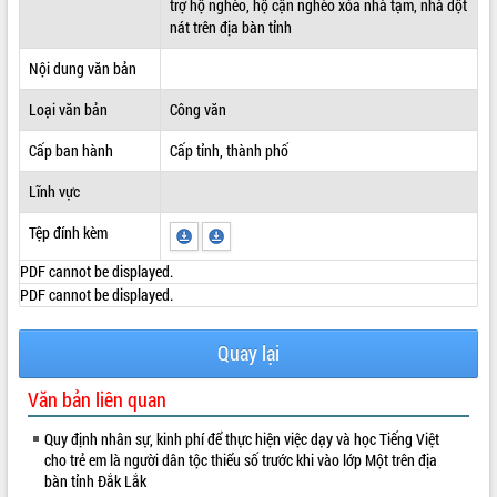
trợ hộ nghèo, hộ cận nghèo xóa nhà tạm, nhà dột
nát trên địa bàn tỉnh
ĐIỂM TIN VĂN BẢN
Nội dung văn bản
QUY HOẠCH - KẾ HOẠCH
Loại văn bản
Công văn
Cấp ban hành
Cấp tỉnh, thành phố
Lĩnh vực
Tệp đính kèm
PDF cannot be displayed.
PDF cannot be displayed.
Quay lại
Văn bản liên quan
Quy định nhân sự, kinh phí để thực hiện việc dạy và học Tiếng Việt
cho trẻ em là người dân tộc thiểu số trước khi vào lớp Một trên địa
bàn tỉnh Đắk Lắk