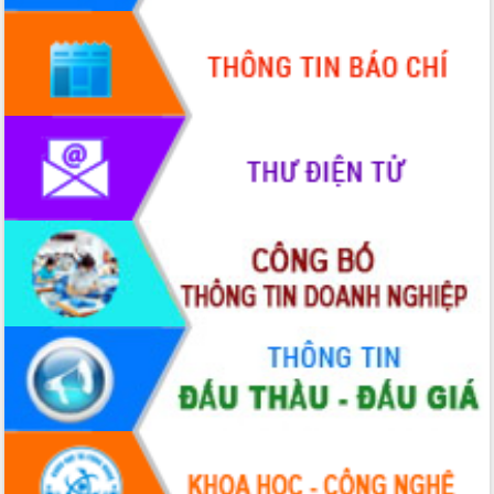
mới
UBND tỉnh họp báo định kỳ tháng 4
năm 2026
Hội thảo khoa học “Giải pháp thúc đẩy
phát triển nền kinh tế xanh tại tỉnh
Đắk Lắk”
Tăng cường giám sát, đôn đốc thực
hiện nhiệm vụ quản lý tài sản công
hàng tuần
Tháo gỡ những vướng mắc, đẩy mạnh
công tác cải cách thủ tục hành chính
tại Trung tâm Phục vụ hành chính
công tỉnh
Đắk Lắk: Tôn vinh 46 giải pháp tại Hội
thi Sáng tạo Kỹ thuật 2024 - 2025
Đắk Lắk rà soát, điều chỉnh Đề án 190
về phát triển nuôi trồng thủy sản
Phó Chủ tịch UBND tỉnh Đắk Lắk
Trương Công Thái kiểm tra thực địa
Dự án cao tốc Khánh Hòa - Buôn Ma
Thuột