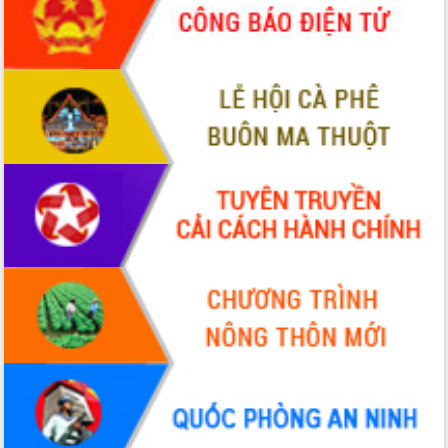
hiện Đề án 06 của Chính phủ
Họp báo thông tin về Hội nghị Công bố
Quy hoạch và Xúc tiến đầu tư tỉnh Đắk
Lắk
Khơi thông điểm nghẽn, đẩy nhanh
giải ngân vốn khắc phục thiên tai
HĐND tỉnh thông qua điều chỉnh Quy
hoạch tỉnh thời kỳ 2021-2030
Hội thảo góp ý hồ sơ điều chỉnh quy
hoạch tỉnh Đắk Lắk thời kỳ 2021-2030,
tầm nhìn đến năm 2050
Nâng cao hiệu quả hoạt động của các
doanh nghiệp nhà nước
Hội nghị triển khai kết nối mạng
truyền số liệu chuyên dùng phục vụ cơ
quan Đảng, Nhà nước
Lễ phát động chuỗi hoạt động chung
tay làm sạch môi trường
Xã Ea Kar bước chuyển mình trong
công tác cải cách hành chính mô hình