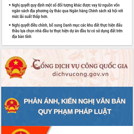
sầu riêng tại Đắk Lắk
Nghị quyết quy định một số đối tượng khác được vay từ nguồn vốn
ngân sách địa phương ủy thác qua Ngân hàng Chính sách xã hội với
Trình diễn nghệ thuật chế biến các
mức lãi suất thấp hơn.
món ăn từ sầu riêng
Đắk Lắk công bố Quy hoạch và xúc
Nghị quyết điều chỉnh, bổ sung Danh mục các khu đất thực hiện đấu
thầu lựa chọn nhà đầu tư thực hiện dự án đầu tư có sử dụng đất trên
tiến đầu tư tỉnh
địa bàn tỉnh
Ngành cá ngừ Đắk Lắk chủ động thích
LIÊN KẾT WEB
ứng để giữ vững thị trường xuất khẩu
Diễn đàn Kinh tế tư nhân Việt Nam đột
phá cơ chế - Hợp tác công tư
Đề án 06 tạo bước ngoặt đột phá trong
cải cách hành chính tỉnh Đắk Lắk
Kết nối tour, đẩy mạnh chuyển đổi số
để phát triển du lịch Đắk Lắk
Khởi động Dự án Đầu tư xây dựng hạ
tầng kỹ thuật Cụm công nghiệp Tân
Tiến
Gặp mặt các cơ quan báo chí nhân Kỷ
niệm 101 năm Ngày Báo chí Cách
mạng Việt Nam
Đắk Lắk sơ kết 4 năm triển khai thực