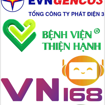
Tập huấn nâng cao năng lực triển khai
chuyển đổi số cho cán bộ, công chức
cấp xã
Đắk Lắk phát động hưởng ứng Ngày
Quyền của người tiêu dùng Việt Nam
2026
Đẩy mạnh cải cách hành chính, quyết
tâm đạt được mục tiêu tăng trưởng
hai con số trong năm 2026
Tổ chức trang trọng Lễ hội Đền thờ
Lương Văn Chánh năm 2026
Phó Bí thư Tỉnh ủy Đắk Lắk Đỗ Hữu
Huy giữ chức Bí thư Đảng ủy Ủy Ban
Nhân dân tỉnh
Bệnh án điện tử thúc đẩy chuyển đổi
số y tế tại Đắk Lắk
Chuyển đổi số thư viện: Mở rộng
không gian tri thức trong thời đại số
Đánh giá, rút kinh nghiệm công tác tổ
chức diễn tập trước ngày bầu cử