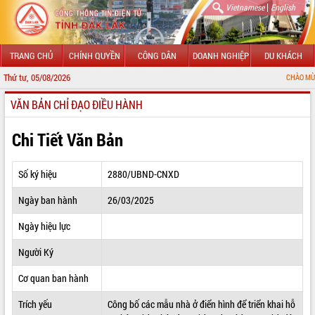
|
Vietnamese
English
TRANG CHỦ
CHÍNH QUYỀN
CÔNG DÂN
DOANH NGHIỆP
DU KHÁCH
Thứ tư, 05/08/2026
CHÀO MỪNG ĐẾN VỚI C
VĂN BẢN CHỈ ĐẠO ĐIỀU HÀNH
GIỚI THIỆU
LÃNH ĐẠO UBND TỈNH
Chi Tiết Văn Bản
TIN TỨC SỰ KIỆN
Số ký hiệu
2880/UBND-CNXD
SỞ, BAN, NGÀNH
Ngày ban hành
26/03/2025
UBND CÁC XÃ, PHƯỜNG
Ngày hiệu lực
THÔNG TIN CHỈ ĐẠO ĐIỀU HÀNH
Người Ký
HỆ THỐNG VĂN BẢN
Cơ quan ban hành
Trích yếu
Công bố các mẫu nhà ở điển hình để triển khai hỗ
VĂN BẢN HĐND TỈNH