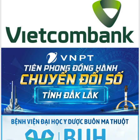
Chương trình “Gặp gỡ hữu nghị –
Friendship Meeting New Year 2026”
Bầu cử Quốc hội và HĐND: Cử tri Đắk
Lắk gửi gắm niềm tin, kỳ vọng vào lá
phiếu
Đắk Lắk sẵn sàng các điều kiện cho
Ngày hội bầu cử đại biểu Quốc hội
khóa XVI và HĐND các cấp nhiệm kỳ
2026-2031
Đảm bảo cuộc bầu cử đại biểu Quốc
hội và đại biểu HĐND các cấp diễn ra
an toàn, hiệu quả, đúng quy định
Thủ tướng Chính phủ Phạm Minh Chính
kiểm tra, chỉ đạo hoàn thành các dự
án cao tốc và thăm khu tái định cư tại
Đắk Lắk
Sôi nổi Hội đua ngựa truyền thống Gò
Thì Thùng mừng Xuân Bính Ngọ 2026
Lãnh đạo tỉnh dâng hương tưởng niệm
tại Đập Đồng Cam đầu Xuân Bính Ngọ