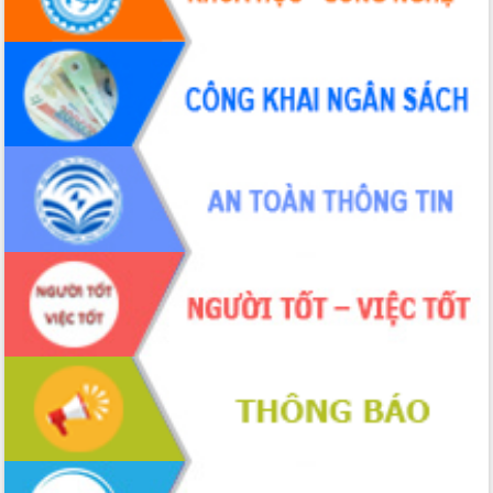
Định vị cà phê Việt Nam như một “di
sản sống” trong dòng chảy toàn cầu
Xây dựng nông thôn mới: Nâng cao đời
sống người dân từ những mô hình thiết
thực
Quyết liệt tháo gỡ vướng mắc, đẩy
nhanh tiến độ các dự án trọng điểm
trong Khu kinh tế Nam Phú Yên
Hòn Yến phát triển du lịch gắn với bảo
tồn biển
Lấy ý kiến điều chỉnh Quy hoạch tỉnh
Đắk Lắk thời kỳ 2021-2030, tầm nhìn
đến năm 2050
Phát động chiến dịch 30 ngày đêm
giải phóng mặt bằng Tuyến đường bộ
ven biển
Đắk Lắk nỗ lực thúc đẩy tăng trưởng
kinh tế từ 10% trở lên trong Quý
II/2026
Đắk Lắk ký kết thỏa thuận hợp tác về