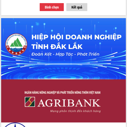
Thứ trưởng Bộ Y tế làm việc với tỉnh
Bình chọn
Kết quả
Đắk Lắk về phát triển nhân lực y tế
cho trạm y tế cấp xã
Du lịch Đắk Lắk nâng tầm trải nghiệm
du khách thông qua Hệ thống cơ sở dữ
liệu và Bản đồ số
Tập huấn ứng dụng trí tuệ nhân tạo (AI)
trong thương mại điện tử năm 2026
Đoàn đại biểu Quốc hội tỉnh Đắk Lắk
trao đổi thông tin trước Kỳ họp thứ
nhất, Quốc hội khóa XVI
Quyết liệt cải cách hành chính, khơi
thông nguồn lực phát triển
Nâng cao hiệu lực, hiệu quả HĐND
tỉnh thông qua hiện đại hóa hành chính
Xã Ea Phê gắn cải cách hành chính với
chuyển đổi số
Phó Chủ tịch Thường trực UBND tỉnh
Hồ Thị Nguyên Thảo làm việc tại Trung
tâm Phục vụ hành chính công xã Ea
Phê