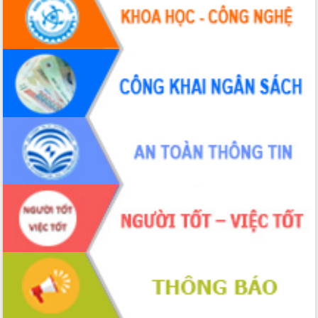
Hội thảo khoa học “Giải pháp thúc đẩy
phát triển nền kinh tế xanh tại tỉnh
Đắk Lắk”
Tăng cường giám sát, đôn đốc thực
hiện nhiệm vụ quản lý tài sản công
hàng tuần
Tháo gỡ những vướng mắc, đẩy mạnh
công tác cải cách thủ tục hành chính
tại Trung tâm Phục vụ hành chính
công tỉnh
Đắk Lắk: Tôn vinh 46 giải pháp tại Hội
thi Sáng tạo Kỹ thuật 2024 - 2025
Đắk Lắk rà soát, điều chỉnh Đề án 190
về phát triển nuôi trồng thủy sản
Phó Chủ tịch UBND tỉnh Đắk Lắk
Trương Công Thái kiểm tra thực địa
Dự án cao tốc Khánh Hòa - Buôn Ma
Thuột
Định vị cà phê Việt Nam như một “di
sản sống” trong dòng chảy toàn cầu