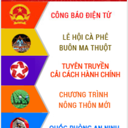
món ăn từ sầu riêng
Đắk Lắk công bố Quy hoạch và xúc
tiến đầu tư tỉnh
Ngành cá ngừ Đắk Lắk chủ động thích
ứng để giữ vững thị trường xuất khẩu
Diễn đàn Kinh tế tư nhân Việt Nam đột
phá cơ chế - Hợp tác công tư
Đề án 06 tạo bước ngoặt đột phá trong
cải cách hành chính tỉnh Đắk Lắk
Kết nối tour, đẩy mạnh chuyển đổi số
để phát triển du lịch Đắk Lắk
Khởi động Dự án Đầu tư xây dựng hạ
tầng kỹ thuật Cụm công nghiệp Tân
Tiến
Gặp mặt các cơ quan báo chí nhân Kỷ
niệm 101 năm Ngày Báo chí Cách
mạng Việt Nam
Đắk Lắk sơ kết 4 năm triển khai thực
hiện Đề án 06 của Chính phủ
Họp báo thông tin về Hội nghị Công bố