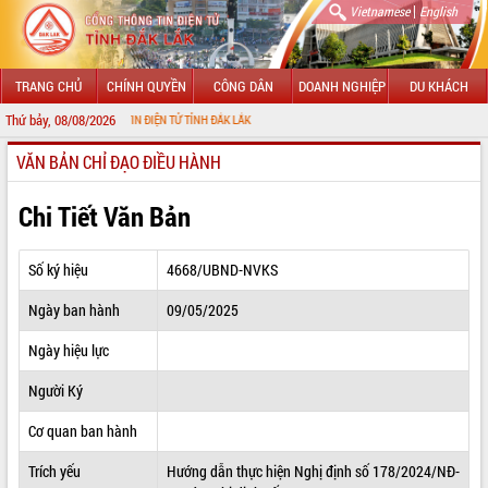
|
Vietnamese
English
TRANG CHỦ
CHÍNH QUYỀN
CÔNG DÂN
DOANH NGHIỆP
DU KHÁCH
Thứ bảy, 08/08/2026
ỔNG THÔNG TIN ĐIỆN TỬ TỈNH ĐẮK LẮK
VĂN BẢN CHỈ ĐẠO ĐIỀU HÀNH
GIỚI THIỆU
LÃNH ĐẠO UBND TỈNH
Chi Tiết Văn Bản
TIN TỨC SỰ KIỆN
Số ký hiệu
4668/UBND-NVKS
SỞ, BAN, NGÀNH
Ngày ban hành
09/05/2025
UBND CÁC XÃ, PHƯỜNG
Ngày hiệu lực
THÔNG TIN CHỈ ĐẠO ĐIỀU HÀNH
Người Ký
HỆ THỐNG VĂN BẢN
Cơ quan ban hành
Trích yếu
Hướng dẫn thực hiện Nghị định số 178/2024/NĐ-
VĂN BẢN HĐND TỈNH