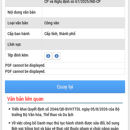
CP và Nghị định số 67/2025/NĐ-CP
ĐIỂM TIN VĂN BẢN
Nội dung văn bản
QUY HOẠCH - KẾ HOẠCH
Loại văn bản
Công văn
Cấp ban hành
Cấp tỉnh, thành phố
Lĩnh vực
Tệp đính kèm
PDF cannot be displayed.
PDF cannot be displayed.
Quay lại
Văn bản liên quan
Triển khai Quyết định số 2044/QĐ-BVHTTDL ngày 05/8/2026 của Bộ
trưởng Bộ Văn hóa, Thể thao và Du lịch
Về việc công bố Danh mục thủ tục hành chính được sửa đổi, bổ sung
lĩnh vực trồng trọt và bảo vệ thực vật thuộc phạm vi chức năng quản