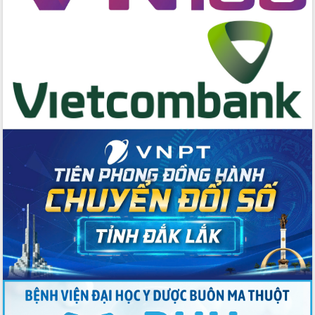
cấp xã
Đắk Lắk phát động hưởng ứng Ngày
Quyền của người tiêu dùng Việt Nam
2026
Đẩy mạnh cải cách hành chính, quyết
tâm đạt được mục tiêu tăng trưởng
hai con số trong năm 2026
Tổ chức trang trọng Lễ hội Đền thờ
Lương Văn Chánh năm 2026
Phó Bí thư Tỉnh ủy Đắk Lắk Đỗ Hữu
Huy giữ chức Bí thư Đảng ủy Ủy Ban
Nhân dân tỉnh
Bệnh án điện tử thúc đẩy chuyển đổi
số y tế tại Đắk Lắk
Chuyển đổi số thư viện: Mở rộng
không gian tri thức trong thời đại số
Đánh giá, rút kinh nghiệm công tác tổ
chức diễn tập trước ngày bầu cử
Chương trình “Gặp gỡ hữu nghị –
Friendship Meeting New Year 2026”