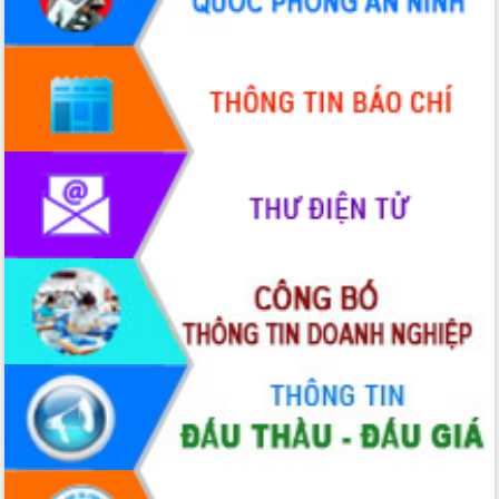
Quy hoạch và Xúc tiến đầu tư tỉnh Đắk
Lắk
Khơi thông điểm nghẽn, đẩy nhanh
giải ngân vốn khắc phục thiên tai
HĐND tỉnh thông qua điều chỉnh Quy
hoạch tỉnh thời kỳ 2021-2030
Hội thảo góp ý hồ sơ điều chỉnh quy
hoạch tỉnh Đắk Lắk thời kỳ 2021-2030,
tầm nhìn đến năm 2050
Nâng cao hiệu quả hoạt động của các
doanh nghiệp nhà nước
Hội nghị triển khai kết nối mạng
truyền số liệu chuyên dùng phục vụ cơ
quan Đảng, Nhà nước
Lễ phát động chuỗi hoạt động chung
tay làm sạch môi trường
Xã Ea Kar bước chuyển mình trong
công tác cải cách hành chính mô hình
mới
UBND tỉnh họp báo định kỳ tháng 4
năm 2026