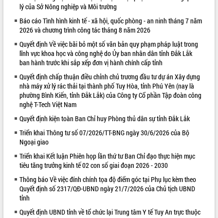
lý của Sở Nông nghiệp và Môi trường
VIDEO
Báo cáo Tình hình kinh tế - xã hội, quốc phòng - an ninh tháng 7 năm
2026 và chương trình công tác tháng 8 năm 2026
Quyết định Về việc bãi bỏ một số văn bản quy phạm pháp luật trong
lĩnh vực khoa học và công nghệ do Ủy ban nhân dân tỉnh Đắk Lắk
ban hành trước khi sắp xếp đơn vị hành chính cấp tỉnh
Quyết định chấp thuận điều chỉnh chủ trương đầu tư dự án Xây dựng
nhà máy xử lý rác thải tại thành phố Tuy Hòa, tỉnh Phú Yên (nay là
phường Bình Kiến, tỉnh Đắk Lắk) của Công ty Cổ phần Tập đoàn công
nghệ T-Tech Việt Nam
Khám bệnh, cấp phát thuốc miễn phí
Quyết định kiện toàn Ban Chỉ huy Phòng thủ dân sự tỉnh Đắk Lắk
và tặng quà người dân xã Cư Pui
Hội nghị UBND tỉnh Đắk Lắk thường kỳ
Triển khai Thông tư số 07/2026/TT-BNG ngày 30/6/2026 của Bộ
tháng 7/2026
Ngoại giao
Lễ truy tặng danh hiệu “Bà Mẹ Việt
Triển khai Kết luận Phiên họp lần thứ tư Ban Chỉ đạo thực hiện mục
Nam Anh hùng” và trao Huân chương
tiêu tăng trưởng kinh tế 02 con số giai đoạn 2026 - 2030
Lao động
Thông báo Về việc đính chính tọa độ điểm góc tại Phụ lục kèm theo
ALBUM ẢNH
UBND tỉnh Đắk Lắk triển khai nhiệm
Quyết định số 2317/QĐ-UBND ngày 21/7/2026 của Chủ tịch UBND
vụ 6 tháng cuối năm 2026
tỉnh
Kỳ họp thứ Hai, Hội đồng nhân dân
Quyết định UBND tỉnh về tổ chức lại Trung tâm Y tế Tuy An trực thuộc
tỉnh khóa XI quyết nghị nhiều nội dung