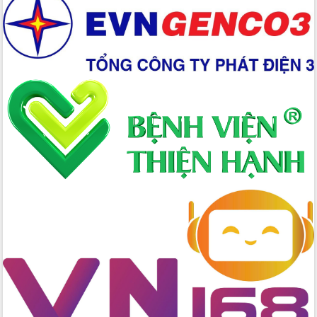
Xây dựng nền hành chính số đồng
hành cùng nông dân dân, doanh nghiệp
Giai đoạn 2026-2030, Đắk Lắk phấn
đấu có 77% xã đạt chuẩn nông thôn
mới
Chuyển đổi số 'mở đường' cho nông
nghiệp Đắk Lắk tăng trưởng bứt phá
Triển khai đồng bộ đo đạc, lập hồ sơ
địa chính, hoàn thiện cơ sở dữ liệu đất
đai
Ứng dụng sinh trắc học - Bước tiến
trong hành trình chuyển đổi số tại Đắk
Lắk
Đắk Lắk nâng cao hiệu quả công tác
Đảng từ Sổ tay đảng viên điện tử
Đắk Lắk đẩy mạnh nuôi biển công
nghệ, hướng tới phát triển thủy sản
bền vững
Tập huấn nâng cao năng lực triển khai
chuyển đổi số cho cán bộ, công chức