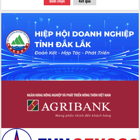
Bình chọn
Kết quả
nhất, Quốc hội khóa XVI
Quyết liệt cải cách hành chính, khơi
thông nguồn lực phát triển
Nâng cao hiệu lực, hiệu quả HĐND
tỉnh thông qua hiện đại hóa hành chính
Xã Ea Phê gắn cải cách hành chính với
chuyển đổi số
Phó Chủ tịch Thường trực UBND tỉnh
Hồ Thị Nguyên Thảo làm việc tại Trung
tâm Phục vụ hành chính công xã Ea
Phê
Xây dựng nền hành chính số đồng
hành cùng nông dân dân, doanh nghiệp
Giai đoạn 2026-2030, Đắk Lắk phấn
đấu có 77% xã đạt chuẩn nông thôn
mới
Chuyển đổi số 'mở đường' cho nông
nghiệp Đắk Lắk tăng trưởng bứt phá
Triển khai đồng bộ đo đạc, lập hồ sơ
địa chính, hoàn thiện cơ sở dữ liệu đất
đai