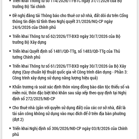
Triển khai Thông tư số 114/2026/TT-BTC ngày 31/7/2026 của Bộ
trưởng Bộ Tài chính
VIDEO
Đề nghị đăng tải Thông báo cho thuê cơ sở nhà, đất dôi dư trên Cổng
Loading the player...
thông tin điện tử tỉnh theo Nghị quyết 31/2026/NQ-CP ngày
24/6/2026 của Chính phủ
Lễ truy tặng danh hiệu “Bà Mẹ Việt
Nam Anh hùng” và trao Huân chương
Triển khai Thông tư số 62/2026/TT-BXD ngày 30/7/2026 của Bộ
trưởng Bộ Xây dựng
Lao động
UBND tỉnh Đắk Lắk triển khai nhiệm
Triển khai Quyết định số 1481/QĐ-TTg, số 1483/QĐ-TTg của Thủ
vụ 6 tháng cuối năm 2026
tướng Chính phủ
Kỳ họp thứ Hai, Hội đồng nhân dân
Triển khai Thông tư số 61/2026/TT-BXD ngày 30/7/2026 ủa Bộ Xây
tỉnh khóa XI quyết nghị nhiều nội dung
dựng (Quy chuẩn kỹ thuật quốc gia về Công trình dân dụng - Phần 3:
quan trọng
ALBUM ẢNH
Công trình xây dựng sử dụng năng lượng hiệu quả)
Bí thư Tỉnh ủy Lương Nguyễn Minh
Khẩn trương rà soát xác định thôn vùng đồng bào dân tộc thiểu số và
Triết thăm, tặng quà người có công với
miền núi, thôn đặc biệt khó khăn sau sắp xếp theo quy định tại Nghị
cách mạng
định số 272/2025/NĐ-CP
Rà soát, hoàn thiện hệ thống thiết chế
Cho thuê nhà (gắn với quyền sử dụng đất) của các cơ sở nhà, đất là
văn hóa, thể thao đáp ứng yêu cầu
tài sản công không sử dụng vào mục đích để ở trên địa bàn phường
phát triển mới
(đợt 2)
Thường trực HĐND tỉnh Đắk Lắk gặp
Triển khai Nghị định số 306/2026/NĐ-CP ngày 03/8/2026 của Chính
mặt Đoàn chuyên gia y tế TP. Hồ Chí
phủ
Minh
LIÊN KẾT WEB