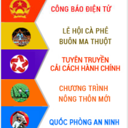
để phát triển du lịch Đắk Lắk
Khởi động Dự án Đầu tư xây dựng hạ
tầng kỹ thuật Cụm công nghiệp Tân
Tiến
Gặp mặt các cơ quan báo chí nhân Kỷ
niệm 101 năm Ngày Báo chí Cách
mạng Việt Nam
Đắk Lắk sơ kết 4 năm triển khai thực
hiện Đề án 06 của Chính phủ
Họp báo thông tin về Hội nghị Công bố
Quy hoạch và Xúc tiến đầu tư tỉnh Đắk
Lắk
Khơi thông điểm nghẽn, đẩy nhanh
giải ngân vốn khắc phục thiên tai
HĐND tỉnh thông qua điều chỉnh Quy
hoạch tỉnh thời kỳ 2021-2030
Hội thảo góp ý hồ sơ điều chỉnh quy
hoạch tỉnh Đắk Lắk thời kỳ 2021-2030,
tầm nhìn đến năm 2050
Nâng cao hiệu quả hoạt động của các