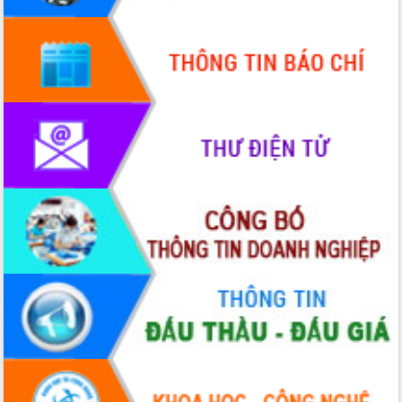
doanh nghiệp nhà nước
Hội nghị triển khai kết nối mạng
truyền số liệu chuyên dùng phục vụ cơ
quan Đảng, Nhà nước
Lễ phát động chuỗi hoạt động chung
tay làm sạch môi trường
Xã Ea Kar bước chuyển mình trong
công tác cải cách hành chính mô hình
mới
UBND tỉnh họp báo định kỳ tháng 4
năm 2026
Hội thảo khoa học “Giải pháp thúc đẩy
phát triển nền kinh tế xanh tại tỉnh
Đắk Lắk”
Tăng cường giám sát, đôn đốc thực
hiện nhiệm vụ quản lý tài sản công
hàng tuần
Tháo gỡ những vướng mắc, đẩy mạnh
công tác cải cách thủ tục hành chính
tại Trung tâm Phục vụ hành chính
công tỉnh