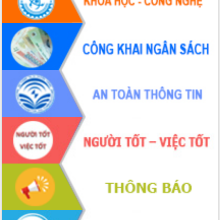
Đắk Lắk: Tôn vinh 46 giải pháp tại Hội
thi Sáng tạo Kỹ thuật 2024 - 2025
Đắk Lắk rà soát, điều chỉnh Đề án 190
về phát triển nuôi trồng thủy sản
Phó Chủ tịch UBND tỉnh Đắk Lắk
Trương Công Thái kiểm tra thực địa
Dự án cao tốc Khánh Hòa - Buôn Ma
Thuột
Định vị cà phê Việt Nam như một “di
sản sống” trong dòng chảy toàn cầu
Xây dựng nông thôn mới: Nâng cao đời
sống người dân từ những mô hình thiết
thực
Quyết liệt tháo gỡ vướng mắc, đẩy
nhanh tiến độ các dự án trọng điểm
trong Khu kinh tế Nam Phú Yên
Hòn Yến phát triển du lịch gắn với bảo
tồn biển
Lấy ý kiến điều chỉnh Quy hoạch tỉnh
Đắk Lắk thời kỳ 2021-2030, tầm nhìn