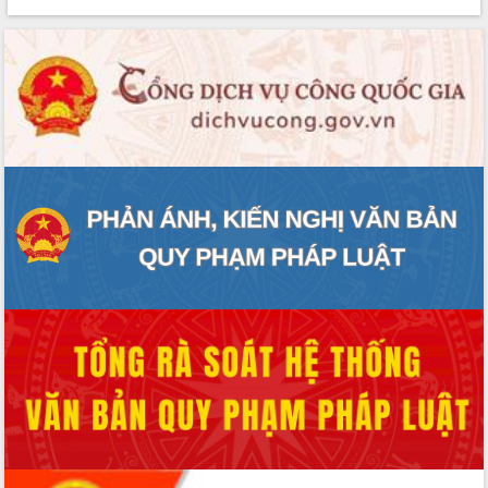
Lễ truy điệu và an táng hài cốt liệt sĩ
tại Nghĩa trang Liệt sĩ xã Sơn Hòa
Bàn giải pháp tháo gỡ khó khăn trong
xuất khẩu sầu riêng và triển khai quy
định EUDR
Thứ trưởng Bộ Nông nghiệp và Môi
trường Nguyễn Hoàng Hiệp khảo sát
vùng trồng và doanh nghiệp đóng gói
sầu riêng tại Đắk Lắk
Trình diễn nghệ thuật chế biến các
món ăn từ sầu riêng
Đắk Lắk công bố Quy hoạch và xúc
tiến đầu tư tỉnh
Ngành cá ngừ Đắk Lắk chủ động thích
ứng để giữ vững thị trường xuất khẩu
Diễn đàn Kinh tế tư nhân Việt Nam đột
phá cơ chế - Hợp tác công tư
Đề án 06 tạo bước ngoặt đột phá trong
cải cách hành chính tỉnh Đắk Lắk
Kết nối tour, đẩy mạnh chuyển đổi số