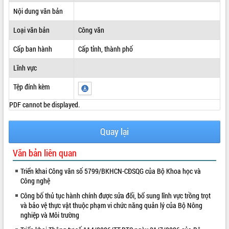
Nội dung văn bản
ĐIỂM TIN VĂN BẢN
Loại văn bản
Công văn
QUY HOẠCH - KẾ HOẠCH
Cấp ban hành
Cấp tỉnh, thành phố
Lĩnh vực
Tệp đính kèm
PDF cannot be displayed.
Quay lại
Văn bản liên quan
Triển khai Công văn số 5799/BKHCN-CĐSQG của Bộ Khoa học và
Công nghệ
Công bố thủ tục hành chính được sửa đổi, bổ sung lĩnh vực trồng trọt
và bảo vệ thực vật thuộc phạm vi chức năng quản lý của Bộ Nông
nghiệp và Môi trường