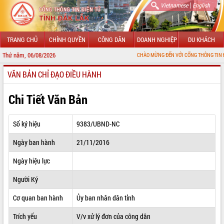
|
Vietnamese
English
TRANG CHỦ
CHÍNH QUYỀN
CÔNG DÂN
DOANH NGHIỆP
DU KHÁCH
Thứ năm, 06/08/2026
CHÀO MỪNG ĐẾN VỚI CỔNG THÔNG TIN ĐIỆN TỬ TỈNH
VĂN BẢN CHỈ ĐẠO ĐIỀU HÀNH
GIỚI THIỆU
LÃNH ĐẠO UBND TỈNH
Chi Tiết Văn Bản
TIN TỨC SỰ KIỆN
Số ký hiệu
9383/UBND-NC
SỞ, BAN, NGÀNH
Ngày ban hành
21/11/2016
UBND CÁC XÃ, PHƯỜNG
Ngày hiệu lực
THÔNG TIN CHỈ ĐẠO ĐIỀU HÀNH
Người Ký
HỆ THỐNG VĂN BẢN
Cơ quan ban hành
Ủy ban nhân dân tỉnh
Trích yếu
V/v xử lý đơn của công dân
VĂN BẢN HĐND TỈNH