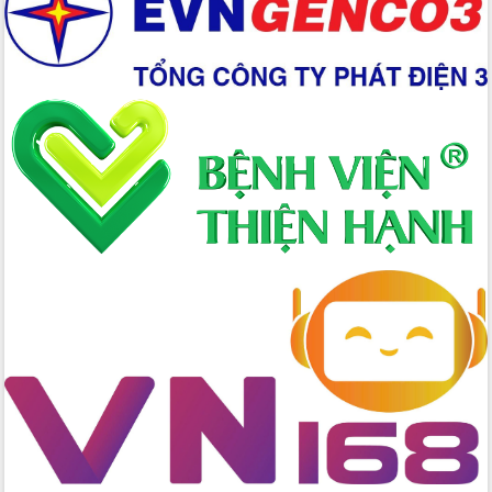
Ứng dụng sinh trắc học - Bước tiến
trong hành trình chuyển đổi số tại Đắk
Lắk
Đắk Lắk nâng cao hiệu quả công tác
Đảng từ Sổ tay đảng viên điện tử
Đắk Lắk đẩy mạnh nuôi biển công
nghệ, hướng tới phát triển thủy sản
bền vững
Tập huấn nâng cao năng lực triển khai
chuyển đổi số cho cán bộ, công chức
cấp xã
Đắk Lắk phát động hưởng ứng Ngày
Quyền của người tiêu dùng Việt Nam
2026
Đẩy mạnh cải cách hành chính, quyết
tâm đạt được mục tiêu tăng trưởng
hai con số trong năm 2026
Tổ chức trang trọng Lễ hội Đền thờ
Lương Văn Chánh năm 2026
Phó Bí thư Tỉnh ủy Đắk Lắk Đỗ Hữu