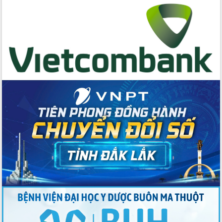
Huy giữ chức Bí thư Đảng ủy Ủy Ban
Nhân dân tỉnh
Bệnh án điện tử thúc đẩy chuyển đổi
số y tế tại Đắk Lắk
Chuyển đổi số thư viện: Mở rộng
không gian tri thức trong thời đại số
Đánh giá, rút kinh nghiệm công tác tổ
chức diễn tập trước ngày bầu cử
Chương trình “Gặp gỡ hữu nghị –
Friendship Meeting New Year 2026”
Bầu cử Quốc hội và HĐND: Cử tri Đắk
Lắk gửi gắm niềm tin, kỳ vọng vào lá
phiếu
Đắk Lắk sẵn sàng các điều kiện cho
Ngày hội bầu cử đại biểu Quốc hội
khóa XVI và HĐND các cấp nhiệm kỳ
2026-2031
Đảm bảo cuộc bầu cử đại biểu Quốc
hội và đại biểu HĐND các cấp diễn ra
an toàn, hiệu quả, đúng quy định