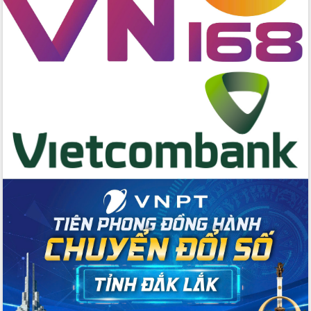
cấp xã
Đắk Lắk phát động hưởng ứng Ngày
Quyền của người tiêu dùng Việt Nam
2026
Đẩy mạnh cải cách hành chính, quyết
tâm đạt được mục tiêu tăng trưởng
hai con số trong năm 2026
Tổ chức trang trọng Lễ hội Đền thờ
Lương Văn Chánh năm 2026
Phó Bí thư Tỉnh ủy Đắk Lắk Đỗ Hữu
Huy giữ chức Bí thư Đảng ủy Ủy Ban
Nhân dân tỉnh
Bệnh án điện tử thúc đẩy chuyển đổi
số y tế tại Đắk Lắk
Chuyển đổi số thư viện: Mở rộng
không gian tri thức trong thời đại số
Đánh giá, rút kinh nghiệm công tác tổ
chức diễn tập trước ngày bầu cử
Chương trình “Gặp gỡ hữu nghị –
Friendship Meeting New Year 2026”