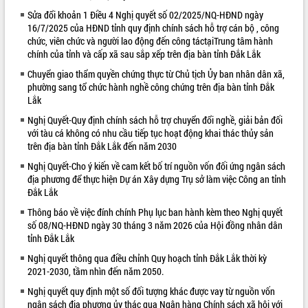
Sửa đổi khoản 1 Điều 4 Nghị quyết số 02/2025/NQ-HĐND ngày
VIDEO
16/7/2025 của HĐND tỉnh quy định chính sách hỗ trợ cán bộ , công
chức, viên chức và người lao động đến công táctạiTrung tâm hành
chính của tỉnh và cấp xã sau sắp xếp trên địa bàn tỉnh Đắk Lắk
Chuyển giao thẩm quyền chứng thực từ Chủ tịch Ủy ban nhân dân xã,
phường sang tổ chức hành nghề công chứng trên địa bàn tỉnh Đắk
Lắk
Nghị Quyết-Quy định chính sách hỗ trợ chuyển đổi nghề, giải bản đối
với tàu cá không có nhu cầu tiếp tục hoạt động khai thác thủy sản
trên địa bàn tỉnh Đắk Lắk đến năm 2030
Khám bệnh, cấp phát thuốc miễn phí
Nghị Quyết-Cho ý kiến về cam kết bố trí nguồn vốn đối ứng ngân sách
và tặng quà người dân xã Cư Pui
địa phương để thực hiện Dự án Xây dựng Trụ sở làm việc Công an tỉnh
Hội nghị UBND tỉnh Đắk Lắk thường kỳ
Đắk Lắk
tháng 7/2026
Thông báo về việc đính chính Phụ lục ban hành kèm theo Nghị quyết
Lễ truy tặng danh hiệu “Bà Mẹ Việt
số 08/NQ-HĐND ngày 30 tháng 3 năm 2026 của Hội đồng nhân dân
Nam Anh hùng” và trao Huân chương
tỉnh Đắk Lắk
Lao động
Nghị quyết thông qua điều chỉnh Quy hoạch tỉnh Đắk Lắk thời kỳ
ALBUM ẢNH
UBND tỉnh Đắk Lắk triển khai nhiệm
2021-2030, tầm nhìn đến năm 2050.
vụ 6 tháng cuối năm 2026
Nghị quyết quy định một số đối tượng khác được vay từ nguồn vốn
Kỳ họp thứ Hai, Hội đồng nhân dân
ngân sách địa phương ủy thác qua Ngân hàng Chính sách xã hội với
tỉnh khóa XI quyết nghị nhiều nội dung