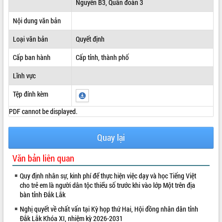
Nguyên B3, Quân đoàn 3
ĐIỂM TIN VĂN BẢN
Nội dung văn bản
QUY HOẠCH - KẾ HOẠCH
Loại văn bản
Quyết định
Cấp ban hành
Cấp tỉnh, thành phố
Lĩnh vực
Tệp đính kèm
PDF cannot be displayed.
Quay lại
Văn bản liên quan
Quy định nhân sự, kinh phí để thực hiện việc dạy và học Tiếng Việt
cho trẻ em là người dân tộc thiểu số trước khi vào lớp Một trên địa
bàn tỉnh Đắk Lắk
Nghị quyết về chất vấn tại Kỳ họp thứ Hai, Hội đồng nhân dân tỉnh
Đắk Lắk Khóa XI, nhiệm kỳ 2026-2031