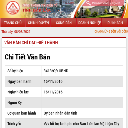
|
Vietnamese
English
TRANG CHỦ
CHÍNH QUYỀN
CÔNG DÂN
DOANH NGHIỆP
DU KHÁCH
Thứ bảy, 08/08/2026
CHÀO MỪNG ĐẾN VỚI CỔNG THÔNG TIN Đ
VĂN BẢN CHỈ ĐẠO ĐIỀU HÀNH
GIỚI THIỆU
LÃNH ĐẠO UBND TỈNH
Chi Tiết Văn Bản
TIN TỨC SỰ KIỆN
Số ký hiệu
3413/QĐ-UBND
SỞ, BAN, NGÀNH
Ngày ban hành
16/11/2016
UBND CÁC XÃ, PHƯỜNG
Ngày hiệu lực
16/11/2016
THÔNG TIN CHỈ ĐẠO ĐIỀU HÀNH
Người Ký
HỆ THỐNG VĂN BẢN
Cơ quan ban hành
Ủy ban nhân dân tỉnh
Trích yếu
V/v hỗ trợ kinh phí cho Ban Liên lạc Mặt trận Tây
VĂN BẢN HĐND TỈNH