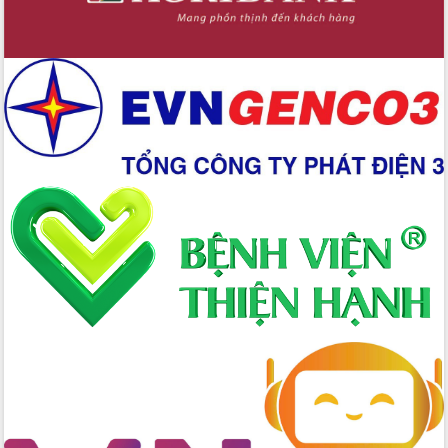
Xây dựng nền hành chính số đồng
hành cùng nông dân dân, doanh nghiệp
Giai đoạn 2026-2030, Đắk Lắk phấn
đấu có 77% xã đạt chuẩn nông thôn
mới
Chuyển đổi số 'mở đường' cho nông
nghiệp Đắk Lắk tăng trưởng bứt phá
Triển khai đồng bộ đo đạc, lập hồ sơ
địa chính, hoàn thiện cơ sở dữ liệu đất
đai
Ứng dụng sinh trắc học - Bước tiến
trong hành trình chuyển đổi số tại Đắk
Lắk
Đắk Lắk nâng cao hiệu quả công tác
Đảng từ Sổ tay đảng viên điện tử
Đắk Lắk đẩy mạnh nuôi biển công
nghệ, hướng tới phát triển thủy sản
bền vững
Tập huấn nâng cao năng lực triển khai
chuyển đổi số cho cán bộ, công chức