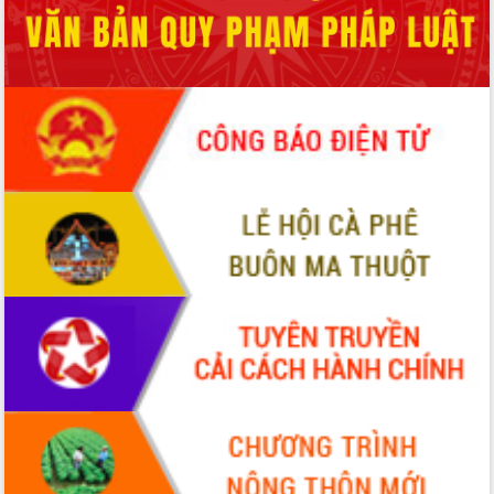
món ăn từ sầu riêng
Đắk Lắk công bố Quy hoạch và xúc
tiến đầu tư tỉnh
Ngành cá ngừ Đắk Lắk chủ động thích
ứng để giữ vững thị trường xuất khẩu
Diễn đàn Kinh tế tư nhân Việt Nam đột
phá cơ chế - Hợp tác công tư
Đề án 06 tạo bước ngoặt đột phá trong
cải cách hành chính tỉnh Đắk Lắk
Kết nối tour, đẩy mạnh chuyển đổi số
để phát triển du lịch Đắk Lắk
Khởi động Dự án Đầu tư xây dựng hạ
tầng kỹ thuật Cụm công nghiệp Tân
Tiến
Gặp mặt các cơ quan báo chí nhân Kỷ
niệm 101 năm Ngày Báo chí Cách
mạng Việt Nam
Đắk Lắk sơ kết 4 năm triển khai thực
hiện Đề án 06 của Chính phủ
Họp báo thông tin về Hội nghị Công bố