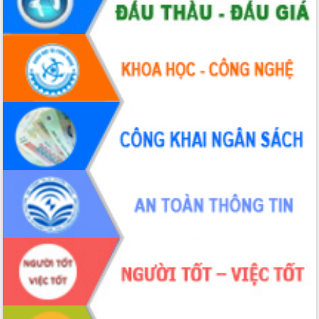
Hội thảo khoa học “Giải pháp thúc đẩy
phát triển nền kinh tế xanh tại tỉnh
Đắk Lắk”
Tăng cường giám sát, đôn đốc thực
hiện nhiệm vụ quản lý tài sản công
hàng tuần
Tháo gỡ những vướng mắc, đẩy mạnh
công tác cải cách thủ tục hành chính
tại Trung tâm Phục vụ hành chính
công tỉnh
Đắk Lắk: Tôn vinh 46 giải pháp tại Hội
thi Sáng tạo Kỹ thuật 2024 - 2025
Đắk Lắk rà soát, điều chỉnh Đề án 190
về phát triển nuôi trồng thủy sản
Phó Chủ tịch UBND tỉnh Đắk Lắk
Trương Công Thái kiểm tra thực địa
Dự án cao tốc Khánh Hòa - Buôn Ma
Thuột
Định vị cà phê Việt Nam như một “di
sản sống” trong dòng chảy toàn cầu