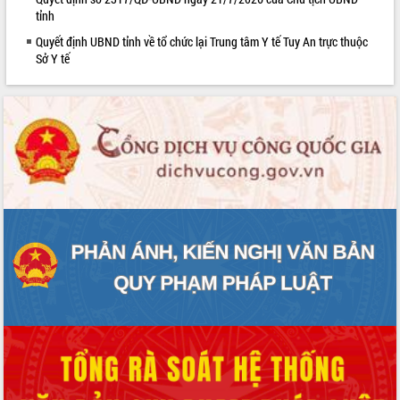
tỉnh
phát triển mới
Thường trực HĐND tỉnh Đắk Lắk gặp
Quyết định UBND tỉnh về tổ chức lại Trung tâm Y tế Tuy An trực thuộc
mặt Đoàn chuyên gia y tế TP. Hồ Chí
Sở Y tế
Minh
Lễ truy điệu và an táng hài cốt liệt sĩ
tại Nghĩa trang Liệt sĩ xã Sơn Hòa
Bàn giải pháp tháo gỡ khó khăn trong
xuất khẩu sầu riêng và triển khai quy
định EUDR
Thứ trưởng Bộ Nông nghiệp và Môi
trường Nguyễn Hoàng Hiệp khảo sát
vùng trồng và doanh nghiệp đóng gói
sầu riêng tại Đắk Lắk
Trình diễn nghệ thuật chế biến các
món ăn từ sầu riêng
Đắk Lắk công bố Quy hoạch và xúc
tiến đầu tư tỉnh
Ngành cá ngừ Đắk Lắk chủ động thích
ứng để giữ vững thị trường xuất khẩu
Diễn đàn Kinh tế tư nhân Việt Nam đột