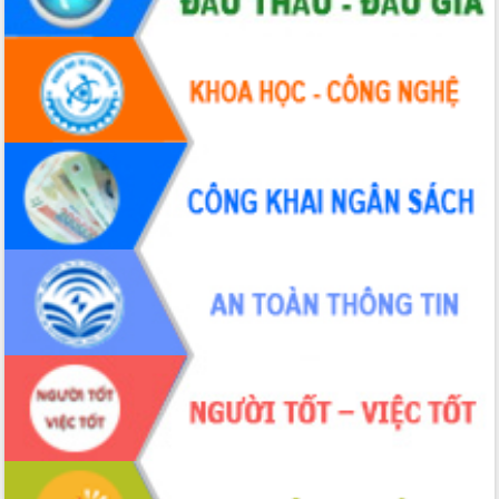
Tháo gỡ những vướng mắc, đẩy mạnh
công tác cải cách thủ tục hành chính
tại Trung tâm Phục vụ hành chính
công tỉnh
Đắk Lắk: Tôn vinh 46 giải pháp tại Hội
thi Sáng tạo Kỹ thuật 2024 - 2025
Đắk Lắk rà soát, điều chỉnh Đề án 190
về phát triển nuôi trồng thủy sản
Phó Chủ tịch UBND tỉnh Đắk Lắk
Trương Công Thái kiểm tra thực địa
Dự án cao tốc Khánh Hòa - Buôn Ma
Thuột
Định vị cà phê Việt Nam như một “di
sản sống” trong dòng chảy toàn cầu
Xây dựng nông thôn mới: Nâng cao đời
sống người dân từ những mô hình thiết
thực
Quyết liệt tháo gỡ vướng mắc, đẩy
nhanh tiến độ các dự án trọng điểm
trong Khu kinh tế Nam Phú Yên