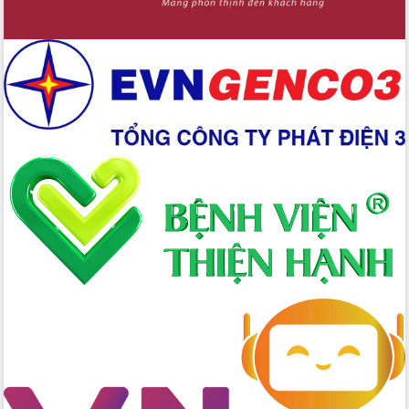
Chuyển đổi số 'mở đường' cho nông
nghiệp Đắk Lắk tăng trưởng bứt phá
Triển khai đồng bộ đo đạc, lập hồ sơ
địa chính, hoàn thiện cơ sở dữ liệu đất
đai
Ứng dụng sinh trắc học - Bước tiến
trong hành trình chuyển đổi số tại Đắk
Lắk
Đắk Lắk nâng cao hiệu quả công tác
Đảng từ Sổ tay đảng viên điện tử
Đắk Lắk đẩy mạnh nuôi biển công
nghệ, hướng tới phát triển thủy sản
bền vững
Tập huấn nâng cao năng lực triển khai
chuyển đổi số cho cán bộ, công chức
cấp xã
Đắk Lắk phát động hưởng ứng Ngày
Quyền của người tiêu dùng Việt Nam
2026
Đẩy mạnh cải cách hành chính, quyết
tâm đạt được mục tiêu tăng trưởng