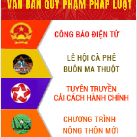
phá cơ chế - Hợp tác công tư
Đề án 06 tạo bước ngoặt đột phá trong
cải cách hành chính tỉnh Đắk Lắk
Kết nối tour, đẩy mạnh chuyển đổi số
để phát triển du lịch Đắk Lắk
Khởi động Dự án Đầu tư xây dựng hạ
tầng kỹ thuật Cụm công nghiệp Tân
Tiến
Gặp mặt các cơ quan báo chí nhân Kỷ
niệm 101 năm Ngày Báo chí Cách
mạng Việt Nam
Đắk Lắk sơ kết 4 năm triển khai thực
hiện Đề án 06 của Chính phủ
Họp báo thông tin về Hội nghị Công bố
Quy hoạch và Xúc tiến đầu tư tỉnh Đắk
Lắk
Khơi thông điểm nghẽn, đẩy nhanh
giải ngân vốn khắc phục thiên tai
HĐND tỉnh thông qua điều chỉnh Quy
hoạch tỉnh thời kỳ 2021-2030