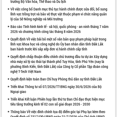
trưởng Bộ Văn hóa, Thể thao và Du lịch
VIDEO
Về việc công bố Danh mục thủ tục hành chính được sửa đổi, bổ sung
lĩnh vực trồng trọt và bảo vệ thực vật thuộc phạm vi chức năng quản
Loading the player...
lý của Sở Nông nghiệp và Môi trường
Khám bệnh, cấp phát thuốc miễn phí
Báo cáo Tình hình kinh tế - xã hội, quốc phòng - an ninh tháng 7 năm
và tặng quà người dân xã Cư Pui
2026 và chương trình công tác tháng 8 năm 2026
Hội nghị UBND tỉnh Đắk Lắk thường kỳ
Quyết định Về việc bãi bỏ một số văn bản quy phạm pháp luật trong
tháng 7/2026
lĩnh vực khoa học và công nghệ do Ủy ban nhân dân tỉnh Đắk Lắk
Lễ truy tặng danh hiệu “Bà Mẹ Việt
ban hành trước khi sắp xếp đơn vị hành chính cấp tỉnh
Nam Anh hùng” và trao Huân chương
Quyết định chấp thuận điều chỉnh chủ trương đầu tư dự án Xây dựng
Lao động
nhà máy xử lý rác thải tại thành phố Tuy Hòa, tỉnh Phú Yên (nay là
ALBUM ẢNH
UBND tỉnh Đắk Lắk triển khai nhiệm
phường Bình Kiến, tỉnh Đắk Lắk) của Công ty Cổ phần Tập đoàn công
vụ 6 tháng cuối năm 2026
nghệ T-Tech Việt Nam
Kỳ họp thứ Hai, Hội đồng nhân dân
Quyết định kiện toàn Ban Chỉ huy Phòng thủ dân sự tỉnh Đắk Lắk
tỉnh khóa XI quyết nghị nhiều nội dung
Triển khai Thông tư số 07/2026/TT-BNG ngày 30/6/2026 của Bộ
quan trọng
Ngoại giao
Bí thư Tỉnh ủy Lương Nguyễn Minh
Triển khai Kết luận Phiên họp lần thứ tư Ban Chỉ đạo thực hiện mục
Triết thăm, tặng quà người có công với
tiêu tăng trưởng kinh tế 02 con số giai đoạn 2026 - 2030
cách mạng
Rà soát, hoàn thiện hệ thống thiết chế
Thông báo Về việc đính chính tọa độ điểm góc tại Phụ lục kèm theo
văn hóa, thể thao đáp ứng yêu cầu
Quyết định số 2317/QĐ-UBND ngày 21/7/2026 của Chủ tịch UBND
LIÊN KẾT WEB