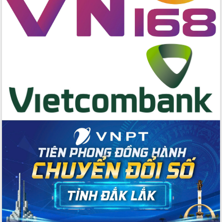
hai con số trong năm 2026
Tổ chức trang trọng Lễ hội Đền thờ
Lương Văn Chánh năm 2026
Phó Bí thư Tỉnh ủy Đắk Lắk Đỗ Hữu
Huy giữ chức Bí thư Đảng ủy Ủy Ban
Nhân dân tỉnh
Bệnh án điện tử thúc đẩy chuyển đổi
số y tế tại Đắk Lắk
Chuyển đổi số thư viện: Mở rộng
không gian tri thức trong thời đại số
Đánh giá, rút kinh nghiệm công tác tổ
chức diễn tập trước ngày bầu cử
Chương trình “Gặp gỡ hữu nghị –
Friendship Meeting New Year 2026”
Bầu cử Quốc hội và HĐND: Cử tri Đắk
Lắk gửi gắm niềm tin, kỳ vọng vào lá
phiếu
Đắk Lắk sẵn sàng các điều kiện cho
Ngày hội bầu cử đại biểu Quốc hội
khóa XVI và HĐND các cấp nhiệm kỳ