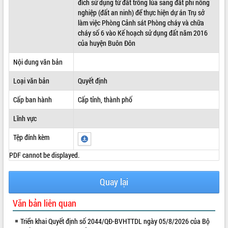
đích sử dụng từ đất trồng lúa sang đất phi nông
nghiệp (đất an ninh) để thực hiện dự án Trụ sở
ĐIỂM TIN VĂN BẢN
làm việc Phòng Cảnh sát Phòng cháy và chữa
cháy số 6 vào Kế hoạch sử dụng đất năm 2016
QUY HOẠCH - KẾ HOẠCH
của huyện Buôn Đôn
Nội dung văn bản
Loại văn bản
Quyết định
Cấp ban hành
Cấp tỉnh, thành phố
Lĩnh vực
Tệp đính kèm
PDF cannot be displayed.
Quay lại
Văn bản liên quan
Triển khai Quyết định số 2044/QĐ-BVHTTDL ngày 05/8/2026 của Bộ