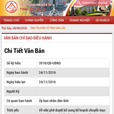
|
Vietnamese
English
TRANG CHỦ
CHÍNH QUYỀN
CÔNG DÂN
DOANH NGHIỆP
DU KHÁCH
Thứ bảy, 08/08/2026
VỚI CỔNG THÔNG TIN ĐIỆN TỬ TỈNH ĐẮK LẮK
VĂN BẢN CHỈ ĐẠO ĐIỀU HÀNH
GIỚI THIỆU
LÃNH ĐẠO UBND TỈNH
Chi Tiết Văn Bản
TIN TỨC SỰ KIỆN
Số ký hiệu
3518/QĐ-UBND
SỞ, BAN, NGÀNH
Ngày ban hành
24/11/2016
UBND CÁC XÃ, PHƯỜNG
Ngày hiệu lực
24/11/2016
THÔNG TIN CHỈ ĐẠO ĐIỀU HÀNH
Người Ký
HỆ THỐNG VĂN BẢN
Cơ quan ban hành
Ủy ban nhân dân tỉnh
Trích yếu
Về việc phê duyệt bổ sung kế hoạch chuyển mục
VĂN BẢN HĐND TỈNH