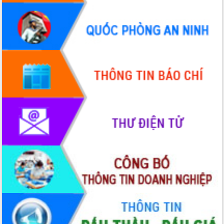
Hội thảo góp ý hồ sơ điều chỉnh quy
hoạch tỉnh Đắk Lắk thời kỳ 2021-2030,
tầm nhìn đến năm 2050
Nâng cao hiệu quả hoạt động của các
doanh nghiệp nhà nước
Hội nghị triển khai kết nối mạng
truyền số liệu chuyên dùng phục vụ cơ
quan Đảng, Nhà nước
Lễ phát động chuỗi hoạt động chung
tay làm sạch môi trường
Xã Ea Kar bước chuyển mình trong
công tác cải cách hành chính mô hình
mới
UBND tỉnh họp báo định kỳ tháng 4
năm 2026
Hội thảo khoa học “Giải pháp thúc đẩy
phát triển nền kinh tế xanh tại tỉnh
Đắk Lắk”
Tăng cường giám sát, đôn đốc thực
hiện nhiệm vụ quản lý tài sản công
hàng tuần