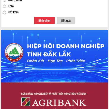
Tập huấn ứng dụng trí tuệ nhân tạo (AI)
Kém
trong thương mại điện tử năm 2026
Rất kém
Đoàn đại biểu Quốc hội tỉnh Đắk Lắk
trao đổi thông tin trước Kỳ họp thứ
Bình chọn
Kết quả
nhất, Quốc hội khóa XVI
Quyết liệt cải cách hành chính, khơi
thông nguồn lực phát triển
Nâng cao hiệu lực, hiệu quả HĐND
tỉnh thông qua hiện đại hóa hành chính
Xã Ea Phê gắn cải cách hành chính với
chuyển đổi số
Phó Chủ tịch Thường trực UBND tỉnh
Hồ Thị Nguyên Thảo làm việc tại Trung
tâm Phục vụ hành chính công xã Ea
Phê
Xây dựng nền hành chính số đồng
hành cùng nông dân dân, doanh nghiệp
Giai đoạn 2026-2030, Đắk Lắk phấn
đấu có 77% xã đạt chuẩn nông thôn
mới