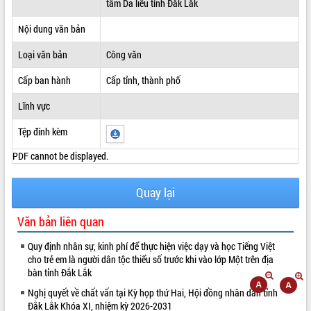
tâm Da liễu tỉnh Đắk Lắk
ĐIỂM TIN VĂN BẢN
Nội dung văn bản
QUY HOẠCH - KẾ HOẠCH
Loại văn bản
Công văn
Cấp ban hành
Cấp tỉnh, thành phố
Lĩnh vực
Tệp đính kèm
PDF cannot be displayed.
Quay lại
Văn bản liên quan
Quy định nhân sự, kinh phí để thực hiện việc dạy và học Tiếng Việt
cho trẻ em là người dân tộc thiểu số trước khi vào lớp Một trên địa
bàn tỉnh Đắk Lắk
Nghị quyết về chất vấn tại Kỳ họp thứ Hai, Hội đồng nhân dân tỉnh
Đắk Lắk Khóa XI, nhiệm kỳ 2026-2031