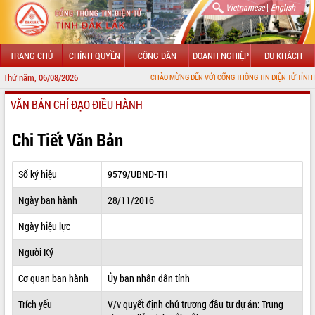
|
Vietnamese
English
TRANG CHỦ
CHÍNH QUYỀN
CÔNG DÂN
DOANH NGHIỆP
DU KHÁCH
Thứ năm, 06/08/2026
CHÀO MỪNG ĐẾN VỚI CỔNG THÔNG TIN ĐIỆN TỬ TỈNH ĐẮK 
VĂN BẢN CHỈ ĐẠO ĐIỀU HÀNH
GIỚI THIỆU
LÃNH ĐẠO UBND TỈNH
Chi Tiết Văn Bản
TIN TỨC SỰ KIỆN
Số ký hiệu
9579/UBND-TH
SỞ, BAN, NGÀNH
Ngày ban hành
28/11/2016
UBND CÁC XÃ, PHƯỜNG
Ngày hiệu lực
THÔNG TIN CHỈ ĐẠO ĐIỀU HÀNH
Người Ký
HỆ THỐNG VĂN BẢN
Cơ quan ban hành
Ủy ban nhân dân tỉnh
Trích yếu
V/v quyết định chủ trương đầu tư dự án: Trung
VĂN BẢN HĐND TỈNH