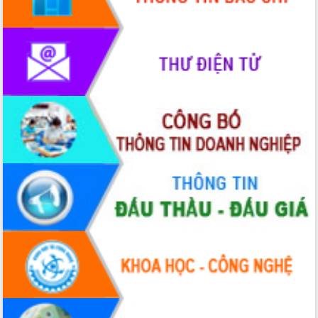
HĐND tỉnh thông qua điều chỉnh Quy
hoạch tỉnh thời kỳ 2021-2030
Hội thảo góp ý hồ sơ điều chỉnh quy
hoạch tỉnh Đắk Lắk thời kỳ 2021-2030,
tầm nhìn đến năm 2050
Nâng cao hiệu quả hoạt động của các
doanh nghiệp nhà nước
Hội nghị triển khai kết nối mạng
truyền số liệu chuyên dùng phục vụ cơ
quan Đảng, Nhà nước
Lễ phát động chuỗi hoạt động chung
tay làm sạch môi trường
Xã Ea Kar bước chuyển mình trong
công tác cải cách hành chính mô hình
mới
UBND tỉnh họp báo định kỳ tháng 4
năm 2026
Hội thảo khoa học “Giải pháp thúc đẩy
phát triển nền kinh tế xanh tại tỉnh
Đắk Lắk”
Tăng cường giám sát, đôn đốc thực