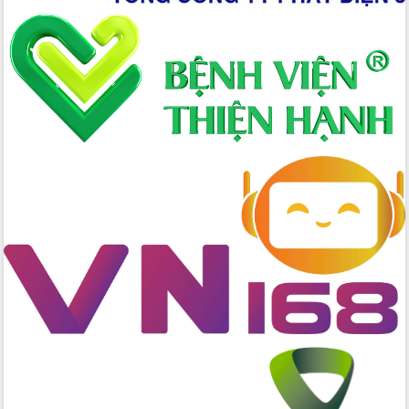
đấu có 77% xã đạt chuẩn nông thôn
mới
Chuyển đổi số 'mở đường' cho nông
nghiệp Đắk Lắk tăng trưởng bứt phá
Triển khai đồng bộ đo đạc, lập hồ sơ
địa chính, hoàn thiện cơ sở dữ liệu đất
đai
Ứng dụng sinh trắc học - Bước tiến
trong hành trình chuyển đổi số tại Đắk
Lắk
Đắk Lắk nâng cao hiệu quả công tác
Đảng từ Sổ tay đảng viên điện tử
Đắk Lắk đẩy mạnh nuôi biển công
nghệ, hướng tới phát triển thủy sản
bền vững
Tập huấn nâng cao năng lực triển khai
chuyển đổi số cho cán bộ, công chức
cấp xã
Đắk Lắk phát động hưởng ứng Ngày
Quyền của người tiêu dùng Việt Nam
2026