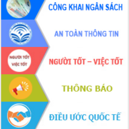
hiện nhiệm vụ quản lý tài sản công
hàng tuần
Tháo gỡ những vướng mắc, đẩy mạnh
công tác cải cách thủ tục hành chính
tại Trung tâm Phục vụ hành chính
công tỉnh
Đắk Lắk: Tôn vinh 46 giải pháp tại Hội
thi Sáng tạo Kỹ thuật 2024 - 2025
Đắk Lắk rà soát, điều chỉnh Đề án 190
về phát triển nuôi trồng thủy sản
Phó Chủ tịch UBND tỉnh Đắk Lắk
Trương Công Thái kiểm tra thực địa
Dự án cao tốc Khánh Hòa - Buôn Ma
Thuột
Định vị cà phê Việt Nam như một “di
sản sống” trong dòng chảy toàn cầu
Xây dựng nông thôn mới: Nâng cao đời
sống người dân từ những mô hình thiết
thực
Quyết liệt tháo gỡ vướng mắc, đẩy