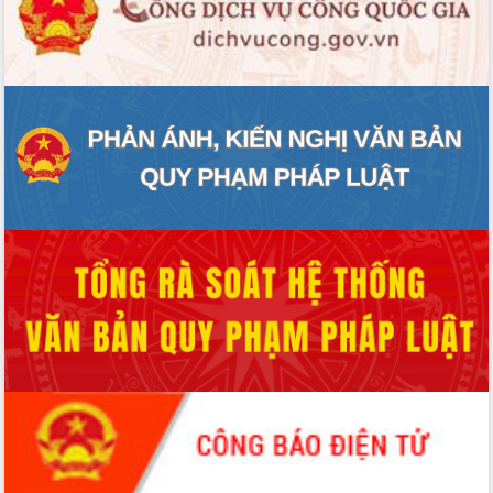
Rà soát, hoàn thiện hệ thống thiết chế
văn hóa, thể thao đáp ứng yêu cầu
phát triển mới
Thường trực HĐND tỉnh Đắk Lắk gặp
mặt Đoàn chuyên gia y tế TP. Hồ Chí
Minh
Lễ truy điệu và an táng hài cốt liệt sĩ
tại Nghĩa trang Liệt sĩ xã Sơn Hòa
Bàn giải pháp tháo gỡ khó khăn trong
xuất khẩu sầu riêng và triển khai quy
định EUDR
Thứ trưởng Bộ Nông nghiệp và Môi
trường Nguyễn Hoàng Hiệp khảo sát
vùng trồng và doanh nghiệp đóng gói
sầu riêng tại Đắk Lắk
Trình diễn nghệ thuật chế biến các
món ăn từ sầu riêng
Đắk Lắk công bố Quy hoạch và xúc
tiến đầu tư tỉnh
Ngành cá ngừ Đắk Lắk chủ động thích