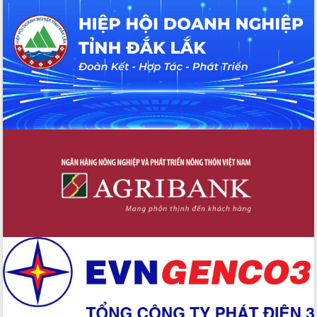
du khách thông qua Hệ thống cơ sở dữ
liệu và Bản đồ số
Tập huấn ứng dụng trí tuệ nhân tạo (AI)
trong thương mại điện tử năm 2026
Đoàn đại biểu Quốc hội tỉnh Đắk Lắk
trao đổi thông tin trước Kỳ họp thứ
nhất, Quốc hội khóa XVI
Quyết liệt cải cách hành chính, khơi
thông nguồn lực phát triển
Nâng cao hiệu lực, hiệu quả HĐND
tỉnh thông qua hiện đại hóa hành chính
Xã Ea Phê gắn cải cách hành chính với
chuyển đổi số
Phó Chủ tịch Thường trực UBND tỉnh
Hồ Thị Nguyên Thảo làm việc tại Trung
tâm Phục vụ hành chính công xã Ea
Phê
Xây dựng nền hành chính số đồng
hành cùng nông dân dân, doanh nghiệp
Giai đoạn 2026-2030, Đắk Lắk phấn