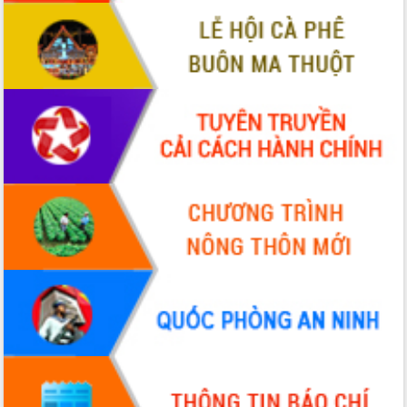
ứng để giữ vững thị trường xuất khẩu
Diễn đàn Kinh tế tư nhân Việt Nam đột
phá cơ chế - Hợp tác công tư
Đề án 06 tạo bước ngoặt đột phá trong
cải cách hành chính tỉnh Đắk Lắk
Kết nối tour, đẩy mạnh chuyển đổi số
để phát triển du lịch Đắk Lắk
Khởi động Dự án Đầu tư xây dựng hạ
tầng kỹ thuật Cụm công nghiệp Tân
Tiến
Gặp mặt các cơ quan báo chí nhân Kỷ
niệm 101 năm Ngày Báo chí Cách
mạng Việt Nam
Đắk Lắk sơ kết 4 năm triển khai thực
hiện Đề án 06 của Chính phủ
Họp báo thông tin về Hội nghị Công bố
Quy hoạch và Xúc tiến đầu tư tỉnh Đắk
Lắk
Khơi thông điểm nghẽn, đẩy nhanh
giải ngân vốn khắc phục thiên tai