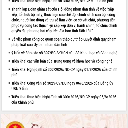
Triển khai thực hiện Nghị định số 304/2026/NĐ-CP của Chính phủ
VIDEO
Thành lập Đoàn giám sát của Hội đồng nhân dân tỉnh về việc “Sắp
xếp, tổ chức bộ máy; thực hiện các chế độ, chính sách cán bộ, công
Loading the player...
chức, người lao động và trụ sở làm việc, cơ sở vật chất, phương tiện
phục vụ công tác thực hiện sắp xếp đơn vị hành chính, tổ chức chính
Trailer Lễ hội Sầu riêng Đắk Lắk năm
quyền địa phương hai cấp trên địa bàn tỉnh Đắk Lắk”
2026
Về việc phân công cơ quan soạn thảo dự thảo Quyết định quy phạm
Khám bệnh, cấp phát thuốc miễn phí
pháp luật của Ủy ban nhân dân tỉnh
và tặng quà người dân xã Cư Pui
ý kiến về Báo cáo số 397/BC-SKHCN của Sở Khoa học và Công nghệ
Hội nghị UBND tỉnh Đắk Lắk thường kỳ
tháng 7/2026
Triển khai các văn bản của Trung ương về khoa học và công nghệ
Lễ truy tặng danh hiệu “Bà Mẹ Việt
Triển khai Nghị định số 302/2026/NĐ-CP ngày 01/8/2026 của Chính
ALBUM ẢNH
Nam Anh hùng” và trao Huân chương
phủ
Lao động
Triển khai Công văn số 3025-CV/ĐU ngày 06/8/2026 của Đảng ủy
UBND tỉnh Đắk Lắk triển khai nhiệm
UBND tỉnh
vụ 6 tháng cuối năm 2026
Triển khai thực hiện Nghị định số 309/2026/NĐ-CP ngày 05/8/2026
Kỳ họp thứ Hai, Hội đồng nhân dân
của Chính phủ
tỉnh khóa XI quyết nghị nhiều nội dung
quan trọng
Bí thư Tỉnh ủy Lương Nguyễn Minh
Triết thăm, tặng quà người có công với
cách mạng
LIÊN KẾT WEB