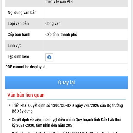
triển y tế của VIB
ĐIỂM TIN VĂN BẢN
Nội dung văn bản
QUY HOẠCH - KẾ HOẠCH
Loại văn bản
Công văn
Cấp ban hành
Cấp tỉnh, thành phố
Lĩnh vực
Tệp đính kèm
PDF cannot be displayed.
Quay lại
Văn bản liên quan
Triển khai Quyết định số 1390/QĐ-BXD ngày 7/8/2026 của Bộ trưởng
Bộ Xây dựng
Quyết định về việc phê duyệt điều chỉnh Quy hoạch tỉnh Đắk Lắk thời
kỳ 2021-2030, tầm nhìn đến năm 205