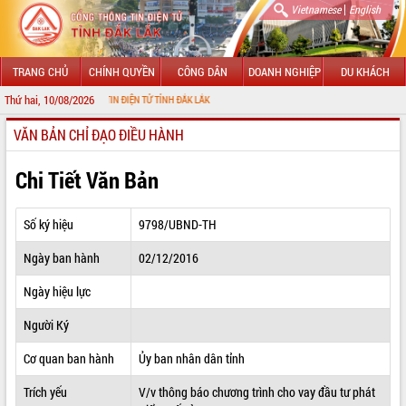
|
Vietnamese
English
TRANG CHỦ
CHÍNH QUYỀN
CÔNG DÂN
DOANH NGHIỆP
DU KHÁCH
Thứ hai, 10/08/2026
ỔNG THÔNG TIN ĐIỆN TỬ TỈNH ĐẮK LẮK
VĂN BẢN CHỈ ĐẠO ĐIỀU HÀNH
GIỚI THIỆU
LÃNH ĐẠO UBND TỈNH
Chi Tiết Văn Bản
TIN TỨC SỰ KIỆN
Số ký hiệu
9798/UBND-TH
SỞ, BAN, NGÀNH
Ngày ban hành
02/12/2016
UBND CÁC XÃ, PHƯỜNG
Ngày hiệu lực
THÔNG TIN CHỈ ĐẠO ĐIỀU HÀNH
Người Ký
HỆ THỐNG VĂN BẢN
Cơ quan ban hành
Ủy ban nhân dân tỉnh
Trích yếu
V/v thông báo chương trình cho vay đầu tư phát
VĂN BẢN HĐND TỈNH