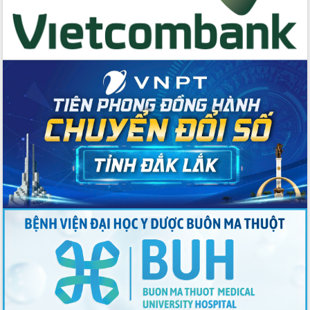
Đẩy mạnh cải cách hành chính, quyết
tâm đạt được mục tiêu tăng trưởng
hai con số trong năm 2026
Tổ chức trang trọng Lễ hội Đền thờ
Lương Văn Chánh năm 2026
Phó Bí thư Tỉnh ủy Đắk Lắk Đỗ Hữu
Huy giữ chức Bí thư Đảng ủy Ủy Ban
Nhân dân tỉnh
Bệnh án điện tử thúc đẩy chuyển đổi
số y tế tại Đắk Lắk
Chuyển đổi số thư viện: Mở rộng
không gian tri thức trong thời đại số
Đánh giá, rút kinh nghiệm công tác tổ
chức diễn tập trước ngày bầu cử
Chương trình “Gặp gỡ hữu nghị –
Friendship Meeting New Year 2026”
Bầu cử Quốc hội và HĐND: Cử tri Đắk
Lắk gửi gắm niềm tin, kỳ vọng vào lá
phiếu
Đắk Lắk sẵn sàng các điều kiện cho