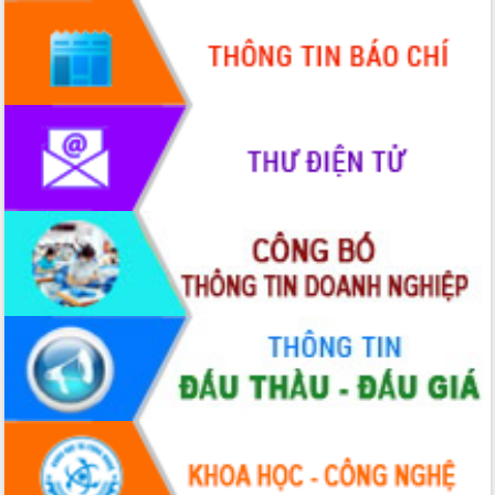
HĐND tỉnh thông qua điều chỉnh Quy
hoạch tỉnh thời kỳ 2021-2030
Hội thảo góp ý hồ sơ điều chỉnh quy
hoạch tỉnh Đắk Lắk thời kỳ 2021-2030,
tầm nhìn đến năm 2050
Nâng cao hiệu quả hoạt động của các
doanh nghiệp nhà nước
Hội nghị triển khai kết nối mạng
truyền số liệu chuyên dùng phục vụ cơ
quan Đảng, Nhà nước
Lễ phát động chuỗi hoạt động chung
tay làm sạch môi trường
Xã Ea Kar bước chuyển mình trong
công tác cải cách hành chính mô hình
mới
UBND tỉnh họp báo định kỳ tháng 4
năm 2026
Hội thảo khoa học “Giải pháp thúc đẩy
phát triển nền kinh tế xanh tại tỉnh
Đắk Lắk”
Tăng cường giám sát, đôn đốc thực