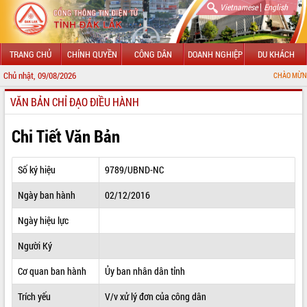
|
Vietnamese
English
TRANG CHỦ
CHÍNH QUYỀN
CÔNG DÂN
DOANH NGHIỆP
DU KHÁCH
Chủ nhật, 09/08/2026
CHÀO MỪNG ĐẾN VỚI CỔ
VĂN BẢN CHỈ ĐẠO ĐIỀU HÀNH
GIỚI THIỆU
LÃNH ĐẠO UBND TỈNH
Chi Tiết Văn Bản
TIN TỨC SỰ KIỆN
Số ký hiệu
9789/UBND-NC
SỞ, BAN, NGÀNH
Ngày ban hành
02/12/2016
UBND CÁC XÃ, PHƯỜNG
Ngày hiệu lực
THÔNG TIN CHỈ ĐẠO ĐIỀU HÀNH
Người Ký
HỆ THỐNG VĂN BẢN
Cơ quan ban hành
Ủy ban nhân dân tỉnh
Trích yếu
V/v xử lý đơn của công dân
VĂN BẢN HĐND TỈNH