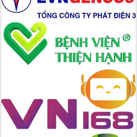
đấu có 77% xã đạt chuẩn nông thôn
mới
Chuyển đổi số 'mở đường' cho nông
nghiệp Đắk Lắk tăng trưởng bứt phá
Triển khai đồng bộ đo đạc, lập hồ sơ
địa chính, hoàn thiện cơ sở dữ liệu đất
đai
Ứng dụng sinh trắc học - Bước tiến
trong hành trình chuyển đổi số tại Đắk
Lắk
Đắk Lắk nâng cao hiệu quả công tác
Đảng từ Sổ tay đảng viên điện tử
Đắk Lắk đẩy mạnh nuôi biển công
nghệ, hướng tới phát triển thủy sản
bền vững
Tập huấn nâng cao năng lực triển khai
chuyển đổi số cho cán bộ, công chức
cấp xã
Đắk Lắk phát động hưởng ứng Ngày
Quyền của người tiêu dùng Việt Nam
2026