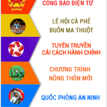
ứng để giữ vững thị trường xuất khẩu
Diễn đàn Kinh tế tư nhân Việt Nam đột
phá cơ chế - Hợp tác công tư
Đề án 06 tạo bước ngoặt đột phá trong
cải cách hành chính tỉnh Đắk Lắk
Kết nối tour, đẩy mạnh chuyển đổi số
để phát triển du lịch Đắk Lắk
Khởi động Dự án Đầu tư xây dựng hạ
tầng kỹ thuật Cụm công nghiệp Tân
Tiến
Gặp mặt các cơ quan báo chí nhân Kỷ
niệm 101 năm Ngày Báo chí Cách
mạng Việt Nam
Đắk Lắk sơ kết 4 năm triển khai thực
hiện Đề án 06 của Chính phủ
Họp báo thông tin về Hội nghị Công bố
Quy hoạch và Xúc tiến đầu tư tỉnh Đắk
Lắk
Khơi thông điểm nghẽn, đẩy nhanh
giải ngân vốn khắc phục thiên tai