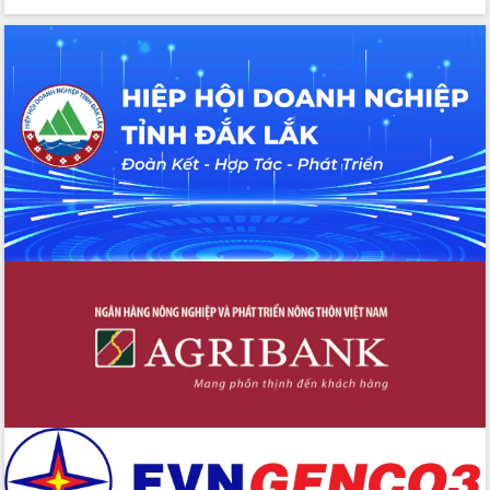
du khách thông qua Hệ thống cơ sở dữ
liệu và Bản đồ số
Tập huấn ứng dụng trí tuệ nhân tạo (AI)
trong thương mại điện tử năm 2026
Đoàn đại biểu Quốc hội tỉnh Đắk Lắk
trao đổi thông tin trước Kỳ họp thứ
nhất, Quốc hội khóa XVI
Quyết liệt cải cách hành chính, khơi
thông nguồn lực phát triển
Nâng cao hiệu lực, hiệu quả HĐND
tỉnh thông qua hiện đại hóa hành chính
Xã Ea Phê gắn cải cách hành chính với
chuyển đổi số
Phó Chủ tịch Thường trực UBND tỉnh
Hồ Thị Nguyên Thảo làm việc tại Trung
tâm Phục vụ hành chính công xã Ea
Phê
Xây dựng nền hành chính số đồng
hành cùng nông dân dân, doanh nghiệp
Giai đoạn 2026-2030, Đắk Lắk phấn