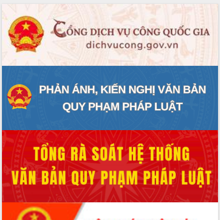
Rà soát, hoàn thiện hệ thống thiết chế
văn hóa, thể thao đáp ứng yêu cầu
phát triển mới
Thường trực HĐND tỉnh Đắk Lắk gặp
mặt Đoàn chuyên gia y tế TP. Hồ Chí
Minh
Lễ truy điệu và an táng hài cốt liệt sĩ
tại Nghĩa trang Liệt sĩ xã Sơn Hòa
Bàn giải pháp tháo gỡ khó khăn trong
xuất khẩu sầu riêng và triển khai quy
định EUDR
Thứ trưởng Bộ Nông nghiệp và Môi
trường Nguyễn Hoàng Hiệp khảo sát
vùng trồng và doanh nghiệp đóng gói
sầu riêng tại Đắk Lắk
Trình diễn nghệ thuật chế biến các
món ăn từ sầu riêng
Đắk Lắk công bố Quy hoạch và xúc
tiến đầu tư tỉnh
Ngành cá ngừ Đắk Lắk chủ động thích