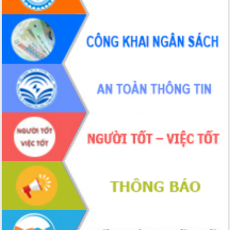
hiện nhiệm vụ quản lý tài sản công
hàng tuần
Tháo gỡ những vướng mắc, đẩy mạnh
công tác cải cách thủ tục hành chính
tại Trung tâm Phục vụ hành chính
công tỉnh
Đắk Lắk: Tôn vinh 46 giải pháp tại Hội
thi Sáng tạo Kỹ thuật 2024 - 2025
Đắk Lắk rà soát, điều chỉnh Đề án 190
về phát triển nuôi trồng thủy sản
Phó Chủ tịch UBND tỉnh Đắk Lắk
Trương Công Thái kiểm tra thực địa
Dự án cao tốc Khánh Hòa - Buôn Ma
Thuột
Định vị cà phê Việt Nam như một “di
sản sống” trong dòng chảy toàn cầu
Xây dựng nông thôn mới: Nâng cao đời
sống người dân từ những mô hình thiết
thực
Quyết liệt tháo gỡ vướng mắc, đẩy