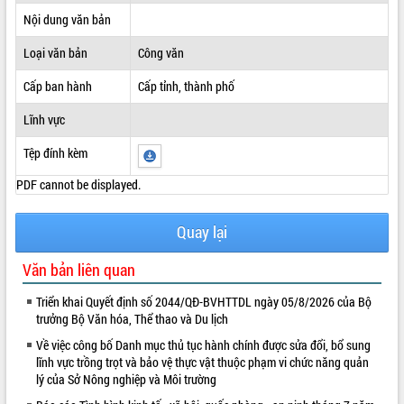
Nội dung văn bản
ĐIỂM TIN VĂN BẢN
Loại văn bản
Công văn
QUY HOẠCH - KẾ HOẠCH
Cấp ban hành
Cấp tỉnh, thành phố
Lĩnh vực
Tệp đính kèm
PDF cannot be displayed.
Quay lại
Văn bản liên quan
Triển khai Quyết định số 2044/QĐ-BVHTTDL ngày 05/8/2026 của Bộ
trưởng Bộ Văn hóa, Thể thao và Du lịch
Về việc công bố Danh mục thủ tục hành chính được sửa đổi, bổ sung
lĩnh vực trồng trọt và bảo vệ thực vật thuộc phạm vi chức năng quản
lý của Sở Nông nghiệp và Môi trường