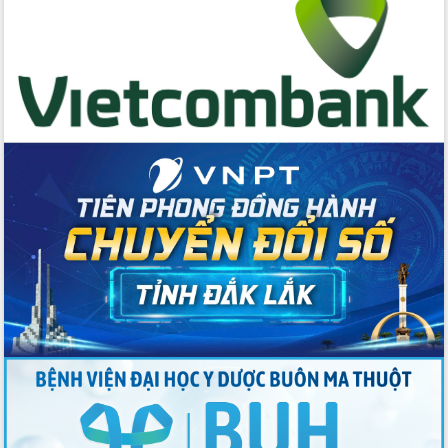
Đẩy mạnh cải cách hành chính, quyết
tâm đạt được mục tiêu tăng trưởng
hai con số trong năm 2026
Tổ chức trang trọng Lễ hội Đền thờ
Lương Văn Chánh năm 2026
Phó Bí thư Tỉnh ủy Đắk Lắk Đỗ Hữu
Huy giữ chức Bí thư Đảng ủy Ủy Ban
Nhân dân tỉnh
Bệnh án điện tử thúc đẩy chuyển đổi
số y tế tại Đắk Lắk
Chuyển đổi số thư viện: Mở rộng
không gian tri thức trong thời đại số
Đánh giá, rút kinh nghiệm công tác tổ
chức diễn tập trước ngày bầu cử
Chương trình “Gặp gỡ hữu nghị –
Friendship Meeting New Year 2026”
Bầu cử Quốc hội và HĐND: Cử tri Đắk
Lắk gửi gắm niềm tin, kỳ vọng vào lá
phiếu
Đắk Lắk sẵn sàng các điều kiện cho