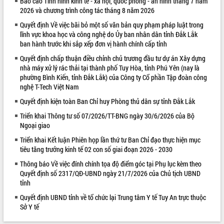
Báo cáo Tình hình kinh tế - xã hội, quốc phòng - an ninh tháng 7 năm
2026 và chương trình công tác tháng 8 năm 2026
VIDEO
Quyết định Về việc bãi bỏ một số văn bản quy phạm pháp luật trong
Loading the player...
lĩnh vực khoa học và công nghệ do Ủy ban nhân dân tỉnh Đắk Lắk
ban hành trước khi sắp xếp đơn vị hành chính cấp tỉnh
Trailer Lễ hội Sầu riêng Đắk Lắk năm
2026
Quyết định chấp thuận điều chỉnh chủ trương đầu tư dự án Xây dựng
nhà máy xử lý rác thải tại thành phố Tuy Hòa, tỉnh Phú Yên (nay là
Khám bệnh, cấp phát thuốc miễn phí
phường Bình Kiến, tỉnh Đắk Lắk) của Công ty Cổ phần Tập đoàn công
và tặng quà người dân xã Cư Pui
nghệ T-Tech Việt Nam
Hội nghị UBND tỉnh Đắk Lắk thường kỳ
Quyết định kiện toàn Ban Chỉ huy Phòng thủ dân sự tỉnh Đắk Lắk
tháng 7/2026
Lễ truy tặng danh hiệu “Bà Mẹ Việt
Triển khai Thông tư số 07/2026/TT-BNG ngày 30/6/2026 của Bộ
ALBUM ẢNH
Ngoại giao
Nam Anh hùng” và trao Huân chương
Lao động
Triển khai Kết luận Phiên họp lần thứ tư Ban Chỉ đạo thực hiện mục
UBND tỉnh Đắk Lắk triển khai nhiệm
tiêu tăng trưởng kinh tế 02 con số giai đoạn 2026 - 2030
vụ 6 tháng cuối năm 2026
Thông báo Về việc đính chính tọa độ điểm góc tại Phụ lục kèm theo
Kỳ họp thứ Hai, Hội đồng nhân dân
Quyết định số 2317/QĐ-UBND ngày 21/7/2026 của Chủ tịch UBND
tỉnh khóa XI quyết nghị nhiều nội dung
tỉnh
quan trọng
Quyết định UBND tỉnh về tổ chức lại Trung tâm Y tế Tuy An trực thuộc
Bí thư Tỉnh ủy Lương Nguyễn Minh
Sở Y tế
Triết thăm, tặng quà người có công với
cách mạng
LIÊN KẾT WEB