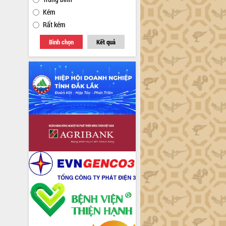
Kém
Rất kém
Bình chọn
Kết quả