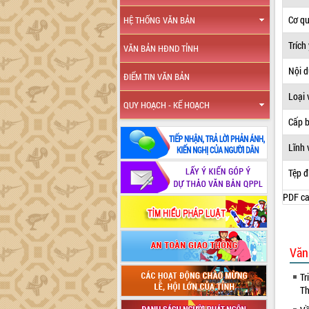
Cơ q
HỆ THỐNG VĂN BẢN
Trích
VĂN BẢN HĐND TỈNH
Nội 
ĐIỂM TIN VĂN BẢN
Loại 
QUY HOẠCH - KẾ HOẠCH
Cấp 
Lĩnh 
Tệp đ
PDF ca
Văn
Tr
Th