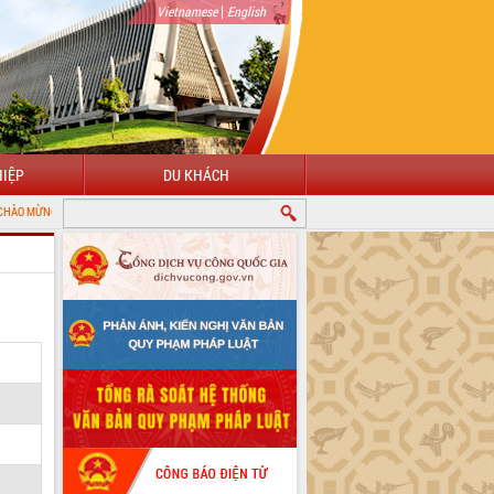
|
Vietnamese
English
IỆP
DU KHÁCH
N VỚI CỔNG THÔNG TIN ĐIỆN TỬ TỈNH ĐẮK LẮK