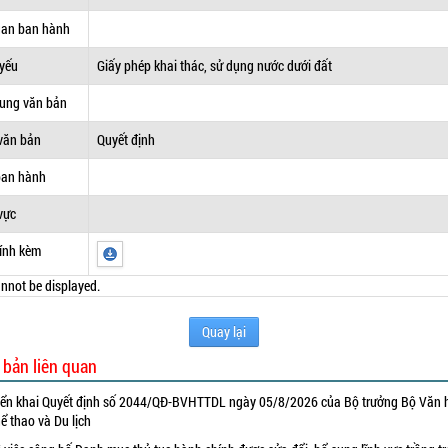
uan ban hành
 yếu
Giấy phép khai thác, sử dụng nước dưới đất
dung văn bản
văn bản
Quyết định
ban hành
vực
ính kèm
nnot be displayed.
Quay lại
 bản liên quan
iển khai Quyết định số 2044/QĐ-BVHTTDL ngày 05/8/2026 của Bộ trưởng Bộ Văn 
ể thao và Du lịch