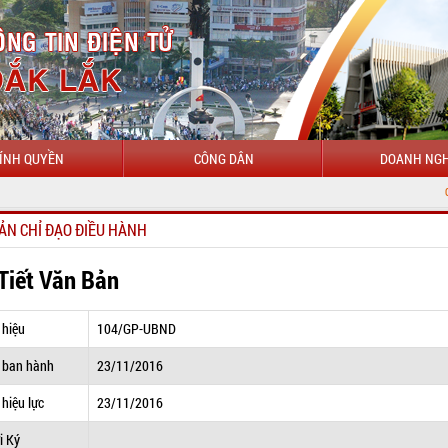
ÍNH QUYỀN
CÔNG DÂN
DOANH NGH
CHÀO MỪNG ĐẾ
ẢN CHỈ ĐẠO ĐIỀU HÀNH
 Tiết Văn Bản
 hiệu
104/GP-UBND
 ban hành
23/11/2016
hiệu lực
23/11/2016
i Ký