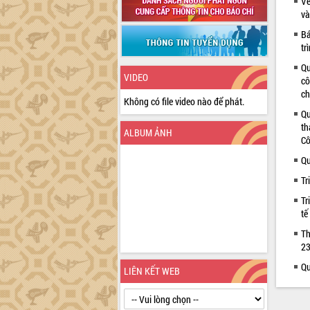
Về
và
Bá
tr
Qu
VIDEO
cô
ch
Không có file video nào để phát.
Qu
th
ALBUM ẢNH
Cô
Qu
Tr
Tr
tế
Th
23
Qu
LIÊN KẾT WEB