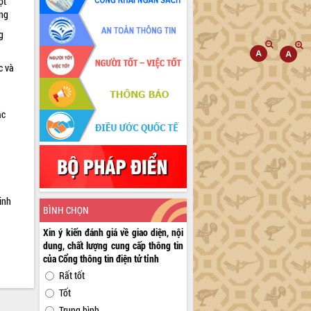
ọt
ờng
g
c và
ác
a
inh
BÌNH CHỌN
Xin ý kiến đánh giá về giao diện, nội
dung, chất lượng cung cấp thông tin
của Cổng thông tin điện tử tỉnh
Rất tốt
Tốt
Trung bình