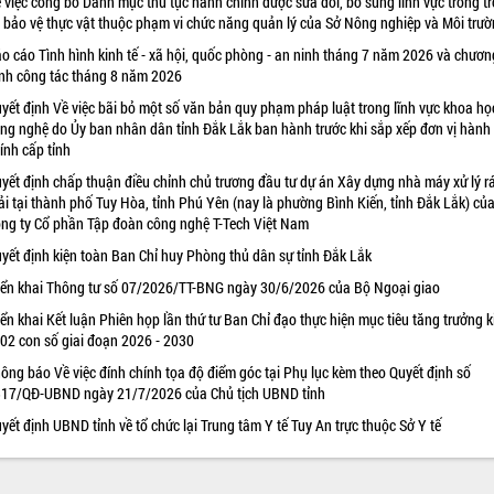
 việc công bố Danh mục thủ tục hành chính được sửa đổi, bổ sung lĩnh vực trồng tr
 bảo vệ thực vật thuộc phạm vi chức năng quản lý của Sở Nông nghiệp và Môi trư
o cáo Tình hình kinh tế - xã hội, quốc phòng - an ninh tháng 7 năm 2026 và chươn
ình công tác tháng 8 năm 2026
yết định Về việc bãi bỏ một số văn bản quy phạm pháp luật trong lĩnh vực khoa họ
ng nghệ do Ủy ban nhân dân tỉnh Đắk Lắk ban hành trước khi sắp xếp đơn vị hành
ính cấp tỉnh
yết định chấp thuận điều chỉnh chủ trương đầu tư dự án Xây dựng nhà máy xử lý r
ải tại thành phố Tuy Hòa, tỉnh Phú Yên (nay là phường Bình Kiến, tỉnh Đắk Lắk) củ
ng ty Cổ phần Tập đoàn công nghệ T-Tech Việt Nam
yết định kiện toàn Ban Chỉ huy Phòng thủ dân sự tỉnh Đắk Lắk
iển khai Thông tư số 07/2026/TT-BNG ngày 30/6/2026 của Bộ Ngoại giao
iển khai Kết luận Phiên họp lần thứ tư Ban Chỉ đạo thực hiện mục tiêu tăng trưởng k
 02 con số giai đoạn 2026 - 2030
ông báo Về việc đính chính tọa độ điểm góc tại Phụ lục kèm theo Quyết định số
17/QĐ-UBND ngày 21/7/2026 của Chủ tịch UBND tỉnh
yết định UBND tỉnh về tổ chức lại Trung tâm Y tế Tuy An trực thuộc Sở Y tế