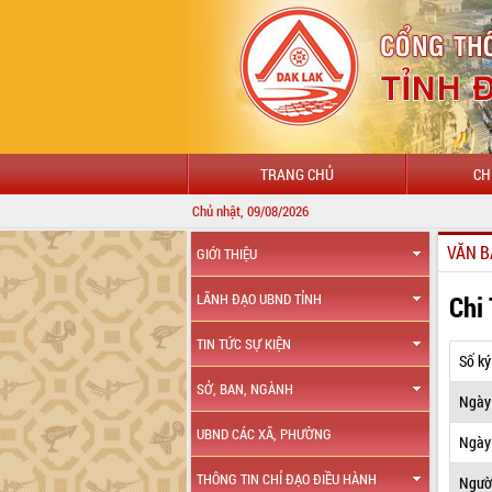
TRANG CHỦ
CH
Chủ nhật, 09/08/2026
VĂN B
GIỚI THIỆU
Chi
LÃNH ĐẠO UBND TỈNH
TIN TỨC SỰ KIỆN
Số ký
SỞ, BAN, NGÀNH
Ngày
UBND CÁC XÃ, PHƯỜNG
Ngày 
THÔNG TIN CHỈ ĐẠO ĐIỀU HÀNH
Ngườ