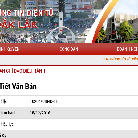
ÍNH QUYỀN
CÔNG DÂN
DOANH NGH
CHÀO MỪNG ĐẾN VỚI CỔNG THÔNG TIN Đ
ẢN CHỈ ĐẠO ĐIỀU HÀNH
 Tiết Văn Bản
 hiệu
10204/UBND-TH
 ban hành
15/12/2016
hiệu lực
i Ký