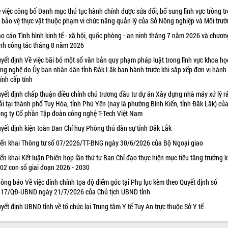
 việc công bố Danh mục thủ tục hành chính được sửa đổi, bổ sung lĩnh vực trồng tr
 bảo vệ thực vật thuộc phạm vi chức năng quản lý của Sở Nông nghiệp và Môi trư
o cáo Tình hình kinh tế - xã hội, quốc phòng - an ninh tháng 7 năm 2026 và chươn
ình công tác tháng 8 năm 2026
yết định Về việc bãi bỏ một số văn bản quy phạm pháp luật trong lĩnh vực khoa họ
ng nghệ do Ủy ban nhân dân tỉnh Đắk Lắk ban hành trước khi sắp xếp đơn vị hành
ính cấp tỉnh
yết định chấp thuận điều chỉnh chủ trương đầu tư dự án Xây dựng nhà máy xử lý r
ải tại thành phố Tuy Hòa, tỉnh Phú Yên (nay là phường Bình Kiến, tỉnh Đắk Lắk) củ
ng ty Cổ phần Tập đoàn công nghệ T-Tech Việt Nam
yết định kiện toàn Ban Chỉ huy Phòng thủ dân sự tỉnh Đắk Lắk
iển khai Thông tư số 07/2026/TT-BNG ngày 30/6/2026 của Bộ Ngoại giao
iển khai Kết luận Phiên họp lần thứ tư Ban Chỉ đạo thực hiện mục tiêu tăng trưởng k
 02 con số giai đoạn 2026 - 2030
ông báo Về việc đính chính tọa độ điểm góc tại Phụ lục kèm theo Quyết định số
17/QĐ-UBND ngày 21/7/2026 của Chủ tịch UBND tỉnh
yết định UBND tỉnh về tổ chức lại Trung tâm Y tế Tuy An trực thuộc Sở Y tế