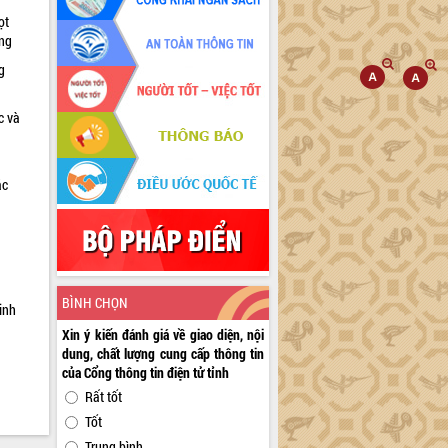
ọt
ờng
g
c và
ác
a
BÌNH CHỌN
inh
Xin ý kiến đánh giá về giao diện, nội
dung, chất lượng cung cấp thông tin
của Cổng thông tin điện tử tỉnh
Rất tốt
Tốt
Trung bình