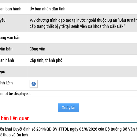
uan ban hành
Ủy ban nhân dân tỉnh
 yếu
V/v chương trình đạo tạo tại nước ngoài thuộc Dự án "Đầu tư nâ
cấp trang thiết bị y tế tại Bệnh viên Đa khoa tỉnh Đắk Lắk "
dung văn bản
văn bản
Công văn
ban hành
Cấp tỉnh, thành phố
vực
ính kèm
nnot be displayed.
Quay lại
 bản liên quan
iển khai Quyết định số 2044/QĐ-BVHTTDL ngày 05/8/2026 của Bộ trưởng Bộ Văn 
ể thao và Du lịch