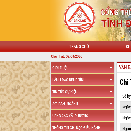
TRANG CHỦ
CH
Chủ nhật, 09/08/2026
VĂN B
GIỚI THIỆU
Chi
LÃNH ĐẠO UBND TỈNH
TIN TỨC SỰ KIỆN
Số ký
SỞ, BAN, NGÀNH
Ngày
UBND CÁC XÃ, PHƯỜNG
Ngày 
THÔNG TIN CHỈ ĐẠO ĐIỀU HÀNH
Ngườ