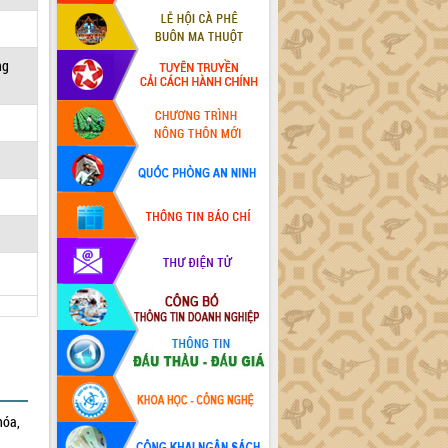
ng
hóa,