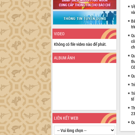
Về
và
Bá
tr
VIDEO
Qu
cô
Không có file video nào để phát.
ch
Qu
ALBUM ẢNH
th
Cô
Qu
Tr
Tr
tế
Th
23
LIÊN KẾT WEB
Qu