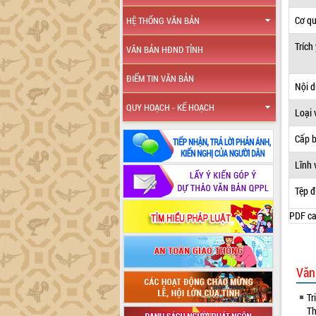
Cơ q
HỆ THỐNG VĂN BẢN
Trích
VĂN BẢN HĐND TỈNH
ĐIỂM TIN VĂN BẢN
Nội 
QUY HOẠCH - KẾ HOẠCH
Loại 
Cấp 
Lĩnh 
Tệp đ
PDF ca
Văn
Tr
Th