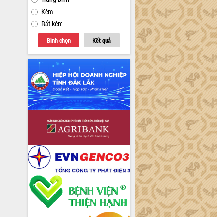
Kém
Rất kém
Bình chọn
Kết quả