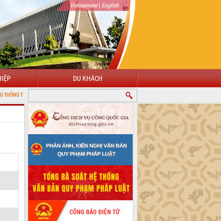
|
Vietnamese
English
IỆP
DU KHÁCH
IỆN TỬ TỈNH ĐẮK LẮK