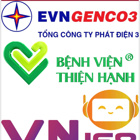
Xây dựng nền hành chính số đồng
hành cùng nông dân dân, doanh nghiệp
Giai đoạn 2026-2030, Đắk Lắk phấn
đấu có 77% xã đạt chuẩn nông thôn
mới
Chuyển đổi số 'mở đường' cho nông
nghiệp Đắk Lắk tăng trưởng bứt phá
Triển khai đồng bộ đo đạc, lập hồ sơ
địa chính, hoàn thiện cơ sở dữ liệu đất
đai
Ứng dụng sinh trắc học - Bước tiến
trong hành trình chuyển đổi số tại Đắk
Lắk
Đắk Lắk nâng cao hiệu quả công tác
Đảng từ Sổ tay đảng viên điện tử
Đắk Lắk đẩy mạnh nuôi biển công
nghệ, hướng tới phát triển thủy sản
bền vững
Tập huấn nâng cao năng lực triển khai
chuyển đổi số cho cán bộ, công chức