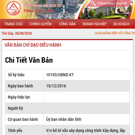
|
Vietnamese
English
TRANG CHỦ
CHÍNH QUYỀN
CÔNG DÂN
DOANH NGHIỆP
DU KHÁCH
Thứ bảy, 08/08/2026
CHÀO MỪNG ĐẾN VỚI CỔNG THÔNG TIN ĐIỆN
VĂN BẢN CHỈ ĐẠO ĐIỀU HÀNH
GIỚI THIỆU
LÃNH ĐẠO UBND TỈNH
Chi Tiết Văn Bản
TIN TỨC SỰ KIỆN
Số ký hiệu
10193/UBND-KT
SỞ, BAN, NGÀNH
Ngày ban hành
15/12/2016
UBND CÁC XÃ, PHƯỜNG
Ngày hiệu lực
THÔNG TIN CHỈ ĐẠO ĐIỀU HÀNH
Người Ký
HỆ THỐNG VĂN BẢN
Cơ quan ban hành
Ủy ban nhân dân tỉnh
Trích yếu
V/v bố trí vốn xây dựng công trình Xây dựng, lắp
VĂN BẢN HĐND TỈNH