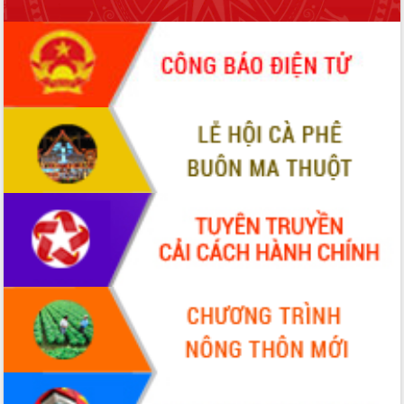
món ăn từ sầu riêng
Đắk Lắk công bố Quy hoạch và xúc
tiến đầu tư tỉnh
Ngành cá ngừ Đắk Lắk chủ động thích
ứng để giữ vững thị trường xuất khẩu
Diễn đàn Kinh tế tư nhân Việt Nam đột
phá cơ chế - Hợp tác công tư
Đề án 06 tạo bước ngoặt đột phá trong
cải cách hành chính tỉnh Đắk Lắk
Kết nối tour, đẩy mạnh chuyển đổi số
để phát triển du lịch Đắk Lắk
Khởi động Dự án Đầu tư xây dựng hạ
tầng kỹ thuật Cụm công nghiệp Tân
Tiến
Gặp mặt các cơ quan báo chí nhân Kỷ
niệm 101 năm Ngày Báo chí Cách
mạng Việt Nam
Đắk Lắk sơ kết 4 năm triển khai thực
hiện Đề án 06 của Chính phủ
Họp báo thông tin về Hội nghị Công bố