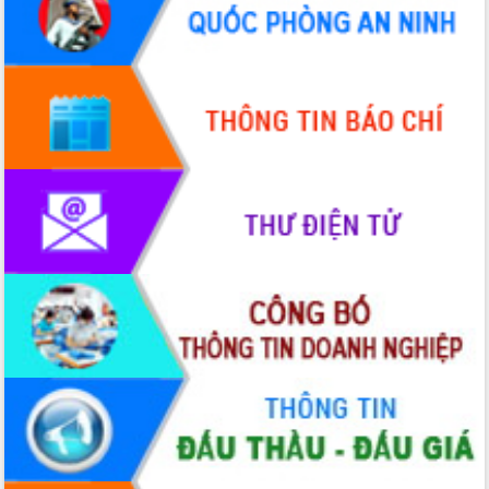
Quy hoạch và Xúc tiến đầu tư tỉnh Đắk
Lắk
Khơi thông điểm nghẽn, đẩy nhanh
giải ngân vốn khắc phục thiên tai
HĐND tỉnh thông qua điều chỉnh Quy
hoạch tỉnh thời kỳ 2021-2030
Hội thảo góp ý hồ sơ điều chỉnh quy
hoạch tỉnh Đắk Lắk thời kỳ 2021-2030,
tầm nhìn đến năm 2050
Nâng cao hiệu quả hoạt động của các
doanh nghiệp nhà nước
Hội nghị triển khai kết nối mạng
truyền số liệu chuyên dùng phục vụ cơ
quan Đảng, Nhà nước
Lễ phát động chuỗi hoạt động chung
tay làm sạch môi trường
Xã Ea Kar bước chuyển mình trong
công tác cải cách hành chính mô hình
mới
UBND tỉnh họp báo định kỳ tháng 4
năm 2026