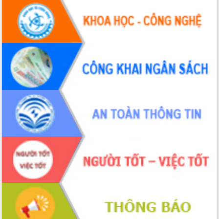
Hội thảo khoa học “Giải pháp thúc đẩy
phát triển nền kinh tế xanh tại tỉnh
Đắk Lắk”
Tăng cường giám sát, đôn đốc thực
hiện nhiệm vụ quản lý tài sản công
hàng tuần
Tháo gỡ những vướng mắc, đẩy mạnh
công tác cải cách thủ tục hành chính
tại Trung tâm Phục vụ hành chính
công tỉnh
Đắk Lắk: Tôn vinh 46 giải pháp tại Hội
thi Sáng tạo Kỹ thuật 2024 - 2025
Đắk Lắk rà soát, điều chỉnh Đề án 190
về phát triển nuôi trồng thủy sản
Phó Chủ tịch UBND tỉnh Đắk Lắk
Trương Công Thái kiểm tra thực địa
Dự án cao tốc Khánh Hòa - Buôn Ma
Thuột
Định vị cà phê Việt Nam như một “di
sản sống” trong dòng chảy toàn cầu