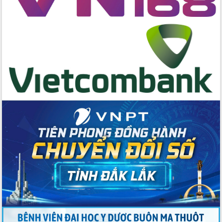
cấp xã
Đắk Lắk phát động hưởng ứng Ngày
Quyền của người tiêu dùng Việt Nam
2026
Đẩy mạnh cải cách hành chính, quyết
tâm đạt được mục tiêu tăng trưởng
hai con số trong năm 2026
Tổ chức trang trọng Lễ hội Đền thờ
Lương Văn Chánh năm 2026
Phó Bí thư Tỉnh ủy Đắk Lắk Đỗ Hữu
Huy giữ chức Bí thư Đảng ủy Ủy Ban
Nhân dân tỉnh
Bệnh án điện tử thúc đẩy chuyển đổi
số y tế tại Đắk Lắk
Chuyển đổi số thư viện: Mở rộng
không gian tri thức trong thời đại số
Đánh giá, rút kinh nghiệm công tác tổ
chức diễn tập trước ngày bầu cử
Chương trình “Gặp gỡ hữu nghị –
Friendship Meeting New Year 2026”