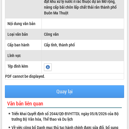
đặt khu xử lý nước rỉ rác thuộc dự án Mở rộng,
nâng cấp bãi chôn lấp chất thải rắn thành phố
ĐIỂM TIN VĂN BẢN
Buôn Ma Thuột
QUY HOẠCH - KẾ HOẠCH
Nội dung văn bản
Loại văn bản
Công văn
Cấp ban hành
Cấp tỉnh, thành phố
Lĩnh vực
Tệp đính kèm
PDF cannot be displayed.
Quay lại
Văn bản liên quan
Triển khai Quyết định số 2044/QĐ-BVHTTDL ngày 05/8/2026 của Bộ
trưởng Bộ Văn hóa, Thể thao và Du lịch
Về việc công bố Danh mục thủ tục hành chính được sửa đổi, bổ sung