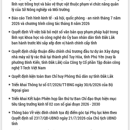
lĩnh vực trồng trọt và bảo vệ thực vật thuộc phạm vi chức năng quản
VIDEO
lý của Sở Nông nghiệp và Môi trường
Báo cáo Tình hình kinh tế - xã hội, quốc phòng - an ninh tháng 7 năm
2026 và chương trình công tác tháng 8 năm 2026
Quyết định Về việc bãi bỏ một số văn bản quy phạm pháp luật trong
lĩnh vực khoa học và công nghệ do Ủy ban nhân dân tỉnh Đắk Lắk
ban hành trước khi sắp xếp đơn vị hành chính cấp tỉnh
Quyết định chấp thuận điều chỉnh chủ trương đầu tư dự án Xây dựng
nhà máy xử lý rác thải tại thành phố Tuy Hòa, tỉnh Phú Yên (nay là
phường Bình Kiến, tỉnh Đắk Lắk) của Công ty Cổ phần Tập đoàn công
Khám bệnh, cấp phát thuốc miễn phí
nghệ T-Tech Việt Nam
và tặng quà người dân xã Cư Pui
Quyết định kiện toàn Ban Chỉ huy Phòng thủ dân sự tỉnh Đắk Lắk
Hội nghị UBND tỉnh Đắk Lắk thường kỳ
tháng 7/2026
Triển khai Thông tư số 07/2026/TT-BNG ngày 30/6/2026 của Bộ
Ngoại giao
Lễ truy tặng danh hiệu “Bà Mẹ Việt
Nam Anh hùng” và trao Huân chương
Triển khai Kết luận Phiên họp lần thứ tư Ban Chỉ đạo thực hiện mục
Lao động
tiêu tăng trưởng kinh tế 02 con số giai đoạn 2026 - 2030
ALBUM ẢNH
UBND tỉnh Đắk Lắk triển khai nhiệm
Thông báo Về việc đính chính tọa độ điểm góc tại Phụ lục kèm theo
vụ 6 tháng cuối năm 2026
Quyết định số 2317/QĐ-UBND ngày 21/7/2026 của Chủ tịch UBND
tỉnh
Kỳ họp thứ Hai, Hội đồng nhân dân
tỉnh khóa XI quyết nghị nhiều nội dung