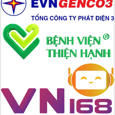
Chuyển đổi số 'mở đường' cho nông
nghiệp Đắk Lắk tăng trưởng bứt phá
Triển khai đồng bộ đo đạc, lập hồ sơ
địa chính, hoàn thiện cơ sở dữ liệu đất
đai
Ứng dụng sinh trắc học - Bước tiến
trong hành trình chuyển đổi số tại Đắk
Lắk
Đắk Lắk nâng cao hiệu quả công tác
Đảng từ Sổ tay đảng viên điện tử
Đắk Lắk đẩy mạnh nuôi biển công
nghệ, hướng tới phát triển thủy sản
bền vững
Tập huấn nâng cao năng lực triển khai
chuyển đổi số cho cán bộ, công chức
cấp xã
Đắk Lắk phát động hưởng ứng Ngày
Quyền của người tiêu dùng Việt Nam
2026
Đẩy mạnh cải cách hành chính, quyết
tâm đạt được mục tiêu tăng trưởng