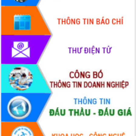
Hội thảo góp ý hồ sơ điều chỉnh quy
hoạch tỉnh Đắk Lắk thời kỳ 2021-2030,
tầm nhìn đến năm 2050
Nâng cao hiệu quả hoạt động của các
doanh nghiệp nhà nước
Hội nghị triển khai kết nối mạng
truyền số liệu chuyên dùng phục vụ cơ
quan Đảng, Nhà nước
Lễ phát động chuỗi hoạt động chung
tay làm sạch môi trường
Xã Ea Kar bước chuyển mình trong
công tác cải cách hành chính mô hình
mới
UBND tỉnh họp báo định kỳ tháng 4
năm 2026
Hội thảo khoa học “Giải pháp thúc đẩy
phát triển nền kinh tế xanh tại tỉnh
Đắk Lắk”
Tăng cường giám sát, đôn đốc thực
hiện nhiệm vụ quản lý tài sản công
hàng tuần