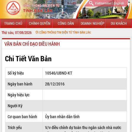
|
Vietnamese
English
TRANG CHỦ
CHÍNH QUYỀN
CÔNG DÂN
DOANH NGHIỆP
DU KHÁCH
Thứ sáu, 07/08/2026
 MỪNG ĐẾN VỚI CỔNG THÔNG TIN ĐIỆN TỬ TỈNH ĐẮK LẮK
VĂN BẢN CHỈ ĐẠO ĐIỀU HÀNH
GIỚI THIỆU
LÃNH ĐẠO UBND TỈNH
Chi Tiết Văn Bản
TIN TỨC SỰ KIỆN
Số ký hiệu
10546/UBND-KT
SỞ, BAN, NGÀNH
Ngày ban hành
28/12/2016
UBND CÁC XÃ, PHƯỜNG
Ngày hiệu lực
THÔNG TIN CHỈ ĐẠO ĐIỀU HÀNH
Người Ký
HỆ THỐNG VĂN BẢN
Cơ quan ban hành
Ủy ban nhân dân tỉnh
Trích yếu
V/v điều chỉnh dự toán thu ngân sách nhà nước
VĂN BẢN HĐND TỈNH