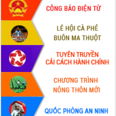
phá cơ chế - Hợp tác công tư
Đề án 06 tạo bước ngoặt đột phá trong
cải cách hành chính tỉnh Đắk Lắk
Kết nối tour, đẩy mạnh chuyển đổi số
để phát triển du lịch Đắk Lắk
Khởi động Dự án Đầu tư xây dựng hạ
tầng kỹ thuật Cụm công nghiệp Tân
Tiến
Gặp mặt các cơ quan báo chí nhân Kỷ
niệm 101 năm Ngày Báo chí Cách
mạng Việt Nam
Đắk Lắk sơ kết 4 năm triển khai thực
hiện Đề án 06 của Chính phủ
Họp báo thông tin về Hội nghị Công bố
Quy hoạch và Xúc tiến đầu tư tỉnh Đắk
Lắk
Khơi thông điểm nghẽn, đẩy nhanh
giải ngân vốn khắc phục thiên tai
HĐND tỉnh thông qua điều chỉnh Quy
hoạch tỉnh thời kỳ 2021-2030