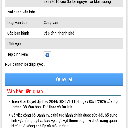
năm 2016 của Sở Tài nguyên và Môi trường
ĐIỂM TIN VĂN BẢN
Nội dung văn bản
QUY HOẠCH - KẾ HOẠCH
Loại văn bản
Công văn
Cấp ban hành
Cấp tỉnh, thành phố
Lĩnh vực
Tệp đính kèm
PDF cannot be displayed.
Quay lại
Văn bản liên quan
Triển khai Quyết định số 2044/QĐ-BVHTTDL ngày 05/8/2026 của Bộ
trưởng Bộ Văn hóa, Thể thao và Du lịch
Về việc công bố Danh mục thủ tục hành chính được sửa đổi, bổ sung
lĩnh vực trồng trọt và bảo vệ thực vật thuộc phạm vi chức năng quản
lý của Sở Nông nghiệp và Môi trường