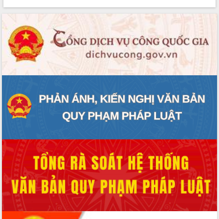
phát triển mới
Thường trực HĐND tỉnh Đắk Lắk gặp
mặt Đoàn chuyên gia y tế TP. Hồ Chí
Minh
Lễ truy điệu và an táng hài cốt liệt sĩ
tại Nghĩa trang Liệt sĩ xã Sơn Hòa
Bàn giải pháp tháo gỡ khó khăn trong
xuất khẩu sầu riêng và triển khai quy
định EUDR
Thứ trưởng Bộ Nông nghiệp và Môi
trường Nguyễn Hoàng Hiệp khảo sát
vùng trồng và doanh nghiệp đóng gói
sầu riêng tại Đắk Lắk
Trình diễn nghệ thuật chế biến các
món ăn từ sầu riêng
Đắk Lắk công bố Quy hoạch và xúc
tiến đầu tư tỉnh
Ngành cá ngừ Đắk Lắk chủ động thích
ứng để giữ vững thị trường xuất khẩu
Diễn đàn Kinh tế tư nhân Việt Nam đột