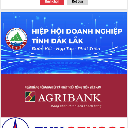
Bình chọn
Kết quả
Tập huấn ứng dụng trí tuệ nhân tạo (AI)
trong thương mại điện tử năm 2026
Đoàn đại biểu Quốc hội tỉnh Đắk Lắk
trao đổi thông tin trước Kỳ họp thứ
nhất, Quốc hội khóa XVI
Quyết liệt cải cách hành chính, khơi
thông nguồn lực phát triển
Nâng cao hiệu lực, hiệu quả HĐND
tỉnh thông qua hiện đại hóa hành chính
Xã Ea Phê gắn cải cách hành chính với
chuyển đổi số
Phó Chủ tịch Thường trực UBND tỉnh
Hồ Thị Nguyên Thảo làm việc tại Trung
tâm Phục vụ hành chính công xã Ea
Phê
Xây dựng nền hành chính số đồng
hành cùng nông dân dân, doanh nghiệp
Giai đoạn 2026-2030, Đắk Lắk phấn
đấu có 77% xã đạt chuẩn nông thôn
mới