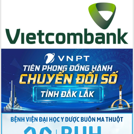
hai con số trong năm 2026
Tổ chức trang trọng Lễ hội Đền thờ
Lương Văn Chánh năm 2026
Phó Bí thư Tỉnh ủy Đắk Lắk Đỗ Hữu
Huy giữ chức Bí thư Đảng ủy Ủy Ban
Nhân dân tỉnh
Bệnh án điện tử thúc đẩy chuyển đổi
số y tế tại Đắk Lắk
Chuyển đổi số thư viện: Mở rộng
không gian tri thức trong thời đại số
Đánh giá, rút kinh nghiệm công tác tổ
chức diễn tập trước ngày bầu cử
Chương trình “Gặp gỡ hữu nghị –
Friendship Meeting New Year 2026”
Bầu cử Quốc hội và HĐND: Cử tri Đắk
Lắk gửi gắm niềm tin, kỳ vọng vào lá
phiếu
Đắk Lắk sẵn sàng các điều kiện cho
Ngày hội bầu cử đại biểu Quốc hội
khóa XVI và HĐND các cấp nhiệm kỳ