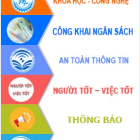
Tháo gỡ những vướng mắc, đẩy mạnh
công tác cải cách thủ tục hành chính
tại Trung tâm Phục vụ hành chính
công tỉnh
Đắk Lắk: Tôn vinh 46 giải pháp tại Hội
thi Sáng tạo Kỹ thuật 2024 - 2025
Đắk Lắk rà soát, điều chỉnh Đề án 190
về phát triển nuôi trồng thủy sản
Phó Chủ tịch UBND tỉnh Đắk Lắk
Trương Công Thái kiểm tra thực địa
Dự án cao tốc Khánh Hòa - Buôn Ma
Thuột
Định vị cà phê Việt Nam như một “di
sản sống” trong dòng chảy toàn cầu
Xây dựng nông thôn mới: Nâng cao đời
sống người dân từ những mô hình thiết
thực
Quyết liệt tháo gỡ vướng mắc, đẩy
nhanh tiến độ các dự án trọng điểm
trong Khu kinh tế Nam Phú Yên