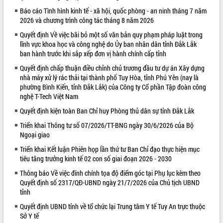
Báo cáo Tình hình kinh tế - xã hội, quốc phòng - an ninh tháng 7 năm
VIDEO
2026 và chương trình công tác tháng 8 năm 2026
Loading the player...
Quyết định Về việc bãi bỏ một số văn bản quy phạm pháp luật trong
lĩnh vực khoa học và công nghệ do Ủy ban nhân dân tỉnh Đắk Lắk
Khám bệnh, cấp phát thuốc miễn phí
ban hành trước khi sắp xếp đơn vị hành chính cấp tỉnh
và tặng quà người dân xã Cư Pui
Quyết định chấp thuận điều chỉnh chủ trương đầu tư dự án Xây dựng
Hội nghị UBND tỉnh Đắk Lắk thường kỳ
nhà máy xử lý rác thải tại thành phố Tuy Hòa, tỉnh Phú Yên (nay là
tháng 7/2026
phường Bình Kiến, tỉnh Đắk Lắk) của Công ty Cổ phần Tập đoàn công
Lễ truy tặng danh hiệu “Bà Mẹ Việt
nghệ T-Tech Việt Nam
Nam Anh hùng” và trao Huân chương
Quyết định kiện toàn Ban Chỉ huy Phòng thủ dân sự tỉnh Đắk Lắk
Lao động
ALBUM ẢNH
UBND tỉnh Đắk Lắk triển khai nhiệm
Triển khai Thông tư số 07/2026/TT-BNG ngày 30/6/2026 của Bộ
Ngoại giao
vụ 6 tháng cuối năm 2026
Kỳ họp thứ Hai, Hội đồng nhân dân
Triển khai Kết luận Phiên họp lần thứ tư Ban Chỉ đạo thực hiện mục
tỉnh khóa XI quyết nghị nhiều nội dung
tiêu tăng trưởng kinh tế 02 con số giai đoạn 2026 - 2030
quan trọng
Thông báo Về việc đính chính tọa độ điểm góc tại Phụ lục kèm theo
Bí thư Tỉnh ủy Lương Nguyễn Minh
Quyết định số 2317/QĐ-UBND ngày 21/7/2026 của Chủ tịch UBND
Triết thăm, tặng quà người có công với
tỉnh
cách mạng
Quyết định UBND tỉnh về tổ chức lại Trung tâm Y tế Tuy An trực thuộc
Rà soát, hoàn thiện hệ thống thiết chế
Sở Y tế
văn hóa, thể thao đáp ứng yêu cầu
LIÊN KẾT WEB