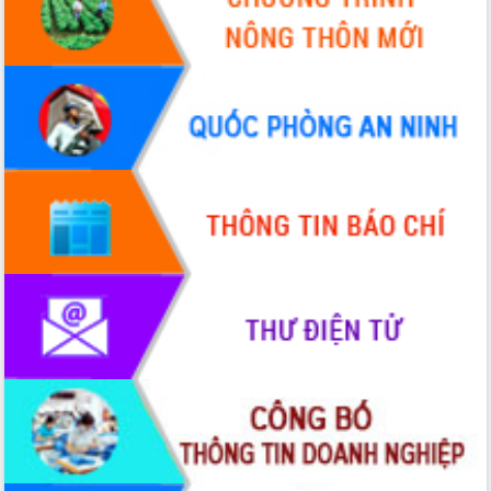
Quy hoạch và Xúc tiến đầu tư tỉnh Đắk
Lắk
Khơi thông điểm nghẽn, đẩy nhanh
giải ngân vốn khắc phục thiên tai
HĐND tỉnh thông qua điều chỉnh Quy
hoạch tỉnh thời kỳ 2021-2030
Hội thảo góp ý hồ sơ điều chỉnh quy
hoạch tỉnh Đắk Lắk thời kỳ 2021-2030,
tầm nhìn đến năm 2050
Nâng cao hiệu quả hoạt động của các
doanh nghiệp nhà nước
Hội nghị triển khai kết nối mạng
truyền số liệu chuyên dùng phục vụ cơ
quan Đảng, Nhà nước
Lễ phát động chuỗi hoạt động chung
tay làm sạch môi trường
Xã Ea Kar bước chuyển mình trong
công tác cải cách hành chính mô hình
mới
UBND tỉnh họp báo định kỳ tháng 4
năm 2026