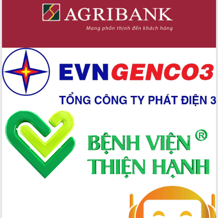
Xây dựng nền hành chính số đồng
hành cùng nông dân dân, doanh nghiệp
Giai đoạn 2026-2030, Đắk Lắk phấn
đấu có 77% xã đạt chuẩn nông thôn
mới
Chuyển đổi số 'mở đường' cho nông
nghiệp Đắk Lắk tăng trưởng bứt phá
Triển khai đồng bộ đo đạc, lập hồ sơ
địa chính, hoàn thiện cơ sở dữ liệu đất
đai
Ứng dụng sinh trắc học - Bước tiến
trong hành trình chuyển đổi số tại Đắk
Lắk
Đắk Lắk nâng cao hiệu quả công tác
Đảng từ Sổ tay đảng viên điện tử
Đắk Lắk đẩy mạnh nuôi biển công
nghệ, hướng tới phát triển thủy sản
bền vững
Tập huấn nâng cao năng lực triển khai
chuyển đổi số cho cán bộ, công chức