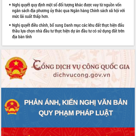
Nghị quyết quy định một số đối tượng khác được vay từ nguồn vốn
quan trọng
ngân sách địa phương ủy thác qua Ngân hàng Chính sách xã hội với
Bí thư Tỉnh ủy Lương Nguyễn Minh
mức lãi suất thấp hơn.
Triết thăm, tặng quà người có công với
Nghị quyết điều chỉnh, bổ sung Danh mục các khu đất thực hiện đấu
cách mạng
thầu lựa chọn nhà đầu tư thực hiện dự án đầu tư có sử dụng đất trên
Rà soát, hoàn thiện hệ thống thiết chế
địa bàn tỉnh
văn hóa, thể thao đáp ứng yêu cầu
LIÊN KẾT WEB
phát triển mới
Thường trực HĐND tỉnh Đắk Lắk gặp
mặt Đoàn chuyên gia y tế TP. Hồ Chí
Minh
Lễ truy điệu và an táng hài cốt liệt sĩ
tại Nghĩa trang Liệt sĩ xã Sơn Hòa
Bàn giải pháp tháo gỡ khó khăn trong
xuất khẩu sầu riêng và triển khai quy
định EUDR
Thứ trưởng Bộ Nông nghiệp và Môi
trường Nguyễn Hoàng Hiệp khảo sát
vùng trồng và doanh nghiệp đóng gói
sầu riêng tại Đắk Lắk
Trình diễn nghệ thuật chế biến các