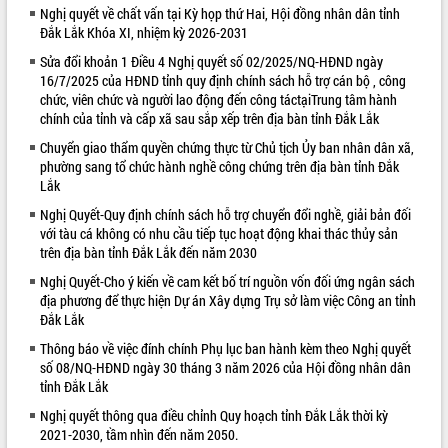
Nghị quyết về chất vấn tại Kỳ họp thứ Hai, Hội đồng nhân dân tỉnh
VIDEO
Đắk Lắk Khóa XI, nhiệm kỳ 2026-2031
Sửa đổi khoản 1 Điều 4 Nghị quyết số 02/2025/NQ-HĐND ngày
16/7/2025 của HĐND tỉnh quy định chính sách hỗ trợ cán bộ , công
chức, viên chức và người lao động đến công táctạiTrung tâm hành
chính của tỉnh và cấp xã sau sắp xếp trên địa bàn tỉnh Đắk Lắk
Chuyển giao thẩm quyền chứng thực từ Chủ tịch Ủy ban nhân dân xã,
phường sang tổ chức hành nghề công chứng trên địa bàn tỉnh Đắk
Lắk
Nghị Quyết-Quy định chính sách hỗ trợ chuyển đổi nghề, giải bản đối
Khám bệnh, cấp phát thuốc miễn phí
với tàu cá không có nhu cầu tiếp tục hoạt động khai thác thủy sản
và tặng quà người dân xã Cư Pui
trên địa bàn tỉnh Đắk Lắk đến năm 2030
Hội nghị UBND tỉnh Đắk Lắk thường kỳ
Nghị Quyết-Cho ý kiến về cam kết bố trí nguồn vốn đối ứng ngân sách
tháng 7/2026
địa phương để thực hiện Dự án Xây dựng Trụ sở làm việc Công an tỉnh
Lễ truy tặng danh hiệu “Bà Mẹ Việt
Đắk Lắk
Nam Anh hùng” và trao Huân chương
Thông báo về việc đính chính Phụ lục ban hành kèm theo Nghị quyết
Lao động
số 08/NQ-HĐND ngày 30 tháng 3 năm 2026 của Hội đồng nhân dân
ALBUM ẢNH
UBND tỉnh Đắk Lắk triển khai nhiệm
tỉnh Đắk Lắk
vụ 6 tháng cuối năm 2026
Nghị quyết thông qua điều chỉnh Quy hoạch tỉnh Đắk Lắk thời kỳ
Kỳ họp thứ Hai, Hội đồng nhân dân
2021-2030, tầm nhìn đến năm 2050.
tỉnh khóa XI quyết nghị nhiều nội dung