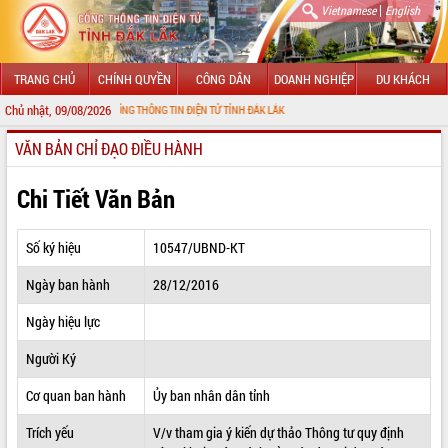
|
Vietnamese
English
TRANG CHỦ
CHÍNH QUYỀN
CÔNG DÂN
DOANH NGHIỆP
DU KHÁCH
Chủ nhật, 09/08/2026
G ĐẾN VỚI CỔNG THÔNG TIN ĐIỆN TỬ TỈNH ĐẮK LẮK
VĂN BẢN CHỈ ĐẠO ĐIỀU HÀNH
GIỚI THIỆU
LÃNH ĐẠO UBND TỈNH
Chi Tiết Văn Bản
TIN TỨC SỰ KIỆN
Số ký hiệu
10547/UBND-KT
SỞ, BAN, NGÀNH
Ngày ban hành
28/12/2016
UBND CÁC XÃ, PHƯỜNG
Ngày hiệu lực
THÔNG TIN CHỈ ĐẠO ĐIỀU HÀNH
Người Ký
HỆ THỐNG VĂN BẢN
Cơ quan ban hành
Ủy ban nhân dân tỉnh
Trích yếu
V/v tham gia ý kiến dự thảo Thông tư quy định
VĂN BẢN HĐND TỈNH