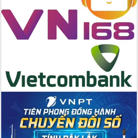
cấp xã
Đắk Lắk phát động hưởng ứng Ngày
Quyền của người tiêu dùng Việt Nam
2026
Đẩy mạnh cải cách hành chính, quyết
tâm đạt được mục tiêu tăng trưởng
hai con số trong năm 2026
Tổ chức trang trọng Lễ hội Đền thờ
Lương Văn Chánh năm 2026
Phó Bí thư Tỉnh ủy Đắk Lắk Đỗ Hữu
Huy giữ chức Bí thư Đảng ủy Ủy Ban
Nhân dân tỉnh
Bệnh án điện tử thúc đẩy chuyển đổi
số y tế tại Đắk Lắk
Chuyển đổi số thư viện: Mở rộng
không gian tri thức trong thời đại số
Đánh giá, rút kinh nghiệm công tác tổ
chức diễn tập trước ngày bầu cử
Chương trình “Gặp gỡ hữu nghị –
Friendship Meeting New Year 2026”