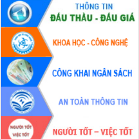
Hội thảo khoa học “Giải pháp thúc đẩy
phát triển nền kinh tế xanh tại tỉnh
Đắk Lắk”
Tăng cường giám sát, đôn đốc thực
hiện nhiệm vụ quản lý tài sản công
hàng tuần
Tháo gỡ những vướng mắc, đẩy mạnh
công tác cải cách thủ tục hành chính
tại Trung tâm Phục vụ hành chính
công tỉnh
Đắk Lắk: Tôn vinh 46 giải pháp tại Hội
thi Sáng tạo Kỹ thuật 2024 - 2025
Đắk Lắk rà soát, điều chỉnh Đề án 190
về phát triển nuôi trồng thủy sản
Phó Chủ tịch UBND tỉnh Đắk Lắk
Trương Công Thái kiểm tra thực địa
Dự án cao tốc Khánh Hòa - Buôn Ma
Thuột
Định vị cà phê Việt Nam như một “di
sản sống” trong dòng chảy toàn cầu