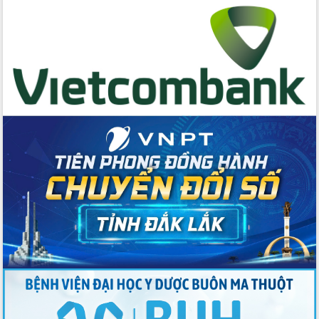
Tập huấn nâng cao năng lực triển khai
chuyển đổi số cho cán bộ, công chức
cấp xã
Đắk Lắk phát động hưởng ứng Ngày
Quyền của người tiêu dùng Việt Nam
2026
Đẩy mạnh cải cách hành chính, quyết
tâm đạt được mục tiêu tăng trưởng
hai con số trong năm 2026
Tổ chức trang trọng Lễ hội Đền thờ
Lương Văn Chánh năm 2026
Phó Bí thư Tỉnh ủy Đắk Lắk Đỗ Hữu
Huy giữ chức Bí thư Đảng ủy Ủy Ban
Nhân dân tỉnh
Bệnh án điện tử thúc đẩy chuyển đổi
số y tế tại Đắk Lắk
Chuyển đổi số thư viện: Mở rộng
không gian tri thức trong thời đại số
Đánh giá, rút kinh nghiệm công tác tổ
chức diễn tập trước ngày bầu cử