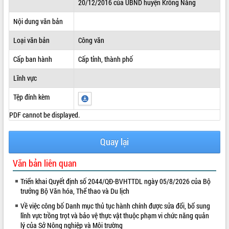
20/12/2016 của UBND huyện Krông Năng
ĐIỂM TIN VĂN BẢN
Nội dung văn bản
QUY HOẠCH - KẾ HOẠCH
Loại văn bản
Công văn
Cấp ban hành
Cấp tỉnh, thành phố
Lĩnh vực
Tệp đính kèm
PDF cannot be displayed.
Quay lại
Văn bản liên quan
Triển khai Quyết định số 2044/QĐ-BVHTTDL ngày 05/8/2026 của Bộ
trưởng Bộ Văn hóa, Thể thao và Du lịch
Về việc công bố Danh mục thủ tục hành chính được sửa đổi, bổ sung
lĩnh vực trồng trọt và bảo vệ thực vật thuộc phạm vi chức năng quản
lý của Sở Nông nghiệp và Môi trường