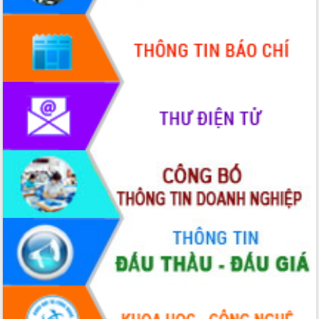
hiện Đề án 06 của Chính phủ
Họp báo thông tin về Hội nghị Công bố
Quy hoạch và Xúc tiến đầu tư tỉnh Đắk
Lắk
Khơi thông điểm nghẽn, đẩy nhanh
giải ngân vốn khắc phục thiên tai
HĐND tỉnh thông qua điều chỉnh Quy
hoạch tỉnh thời kỳ 2021-2030
Hội thảo góp ý hồ sơ điều chỉnh quy
hoạch tỉnh Đắk Lắk thời kỳ 2021-2030,
tầm nhìn đến năm 2050
Nâng cao hiệu quả hoạt động của các
doanh nghiệp nhà nước
Hội nghị triển khai kết nối mạng
truyền số liệu chuyên dùng phục vụ cơ
quan Đảng, Nhà nước
Lễ phát động chuỗi hoạt động chung
tay làm sạch môi trường
Xã Ea Kar bước chuyển mình trong
công tác cải cách hành chính mô hình
mới