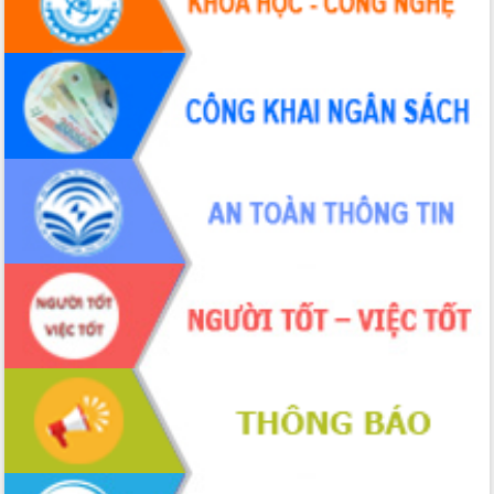
UBND tỉnh họp báo định kỳ tháng 4
năm 2026
Hội thảo khoa học “Giải pháp thúc đẩy
phát triển nền kinh tế xanh tại tỉnh
Đắk Lắk”
Tăng cường giám sát, đôn đốc thực
hiện nhiệm vụ quản lý tài sản công
hàng tuần
Tháo gỡ những vướng mắc, đẩy mạnh
công tác cải cách thủ tục hành chính
tại Trung tâm Phục vụ hành chính
công tỉnh
Đắk Lắk: Tôn vinh 46 giải pháp tại Hội
thi Sáng tạo Kỹ thuật 2024 - 2025
Đắk Lắk rà soát, điều chỉnh Đề án 190
về phát triển nuôi trồng thủy sản
Phó Chủ tịch UBND tỉnh Đắk Lắk
Trương Công Thái kiểm tra thực địa
Dự án cao tốc Khánh Hòa - Buôn Ma
Thuột