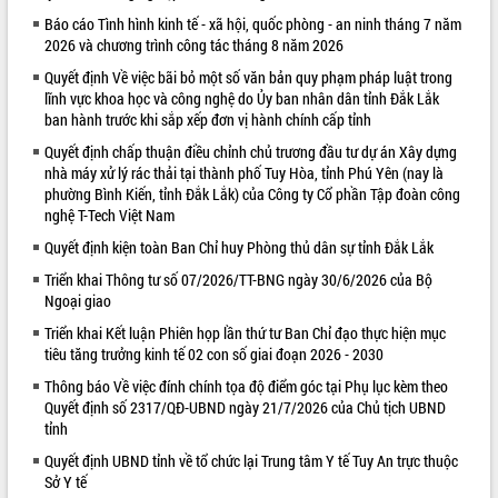
Báo cáo Tình hình kinh tế - xã hội, quốc phòng - an ninh tháng 7 năm
VIDEO
2026 và chương trình công tác tháng 8 năm 2026
Quyết định Về việc bãi bỏ một số văn bản quy phạm pháp luật trong
lĩnh vực khoa học và công nghệ do Ủy ban nhân dân tỉnh Đắk Lắk
ban hành trước khi sắp xếp đơn vị hành chính cấp tỉnh
Quyết định chấp thuận điều chỉnh chủ trương đầu tư dự án Xây dựng
nhà máy xử lý rác thải tại thành phố Tuy Hòa, tỉnh Phú Yên (nay là
phường Bình Kiến, tỉnh Đắk Lắk) của Công ty Cổ phần Tập đoàn công
nghệ T-Tech Việt Nam
Quyết định kiện toàn Ban Chỉ huy Phòng thủ dân sự tỉnh Đắk Lắk
Trailer Lễ hội Sầu riêng Đắk Lắk năm
2026
Triển khai Thông tư số 07/2026/TT-BNG ngày 30/6/2026 của Bộ
Ngoại giao
Khám bệnh, cấp phát thuốc miễn phí
và tặng quà người dân xã Cư Pui
Triển khai Kết luận Phiên họp lần thứ tư Ban Chỉ đạo thực hiện mục
Hội nghị UBND tỉnh Đắk Lắk thường kỳ
tiêu tăng trưởng kinh tế 02 con số giai đoạn 2026 - 2030
tháng 7/2026
Thông báo Về việc đính chính tọa độ điểm góc tại Phụ lục kèm theo
Lễ truy tặng danh hiệu “Bà Mẹ Việt
Quyết định số 2317/QĐ-UBND ngày 21/7/2026 của Chủ tịch UBND
ALBUM ẢNH
Nam Anh hùng” và trao Huân chương
tỉnh
Lao động
Quyết định UBND tỉnh về tổ chức lại Trung tâm Y tế Tuy An trực thuộc
UBND tỉnh Đắk Lắk triển khai nhiệm
Sở Y tế
vụ 6 tháng cuối năm 2026