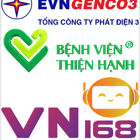
Hồ Thị Nguyên Thảo làm việc tại Trung
tâm Phục vụ hành chính công xã Ea
Phê
Xây dựng nền hành chính số đồng
hành cùng nông dân dân, doanh nghiệp
Giai đoạn 2026-2030, Đắk Lắk phấn
đấu có 77% xã đạt chuẩn nông thôn
mới
Chuyển đổi số 'mở đường' cho nông
nghiệp Đắk Lắk tăng trưởng bứt phá
Triển khai đồng bộ đo đạc, lập hồ sơ
địa chính, hoàn thiện cơ sở dữ liệu đất
đai
Ứng dụng sinh trắc học - Bước tiến
trong hành trình chuyển đổi số tại Đắk
Lắk
Đắk Lắk nâng cao hiệu quả công tác
Đảng từ Sổ tay đảng viên điện tử
Đắk Lắk đẩy mạnh nuôi biển công
nghệ, hướng tới phát triển thủy sản
bền vững