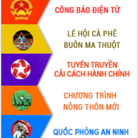
sầu riêng tại Đắk Lắk
Trình diễn nghệ thuật chế biến các
món ăn từ sầu riêng
Đắk Lắk công bố Quy hoạch và xúc
tiến đầu tư tỉnh
Ngành cá ngừ Đắk Lắk chủ động thích
ứng để giữ vững thị trường xuất khẩu
Diễn đàn Kinh tế tư nhân Việt Nam đột
phá cơ chế - Hợp tác công tư
Đề án 06 tạo bước ngoặt đột phá trong
cải cách hành chính tỉnh Đắk Lắk
Kết nối tour, đẩy mạnh chuyển đổi số
để phát triển du lịch Đắk Lắk
Khởi động Dự án Đầu tư xây dựng hạ
tầng kỹ thuật Cụm công nghiệp Tân
Tiến
Gặp mặt các cơ quan báo chí nhân Kỷ
niệm 101 năm Ngày Báo chí Cách
mạng Việt Nam
Đắk Lắk sơ kết 4 năm triển khai thực