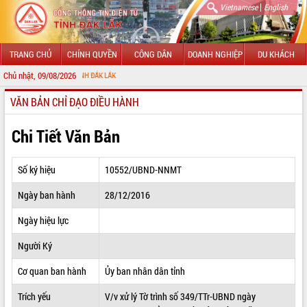
|
Vietnamese
English
TRANG CHỦ
CHÍNH QUYỀN
CÔNG DÂN
DOANH NGHIỆP
DU KHÁCH
Chủ nhật, 09/08/2026
CHÀ
VĂN BẢN CHỈ ĐẠO ĐIỀU HÀNH
GIỚI THIỆU
LÃNH ĐẠO UBND TỈNH
Chi Tiết Văn Bản
TIN TỨC SỰ KIỆN
Số ký hiệu
10552/UBND-NNMT
SỞ, BAN, NGÀNH
Ngày ban hành
28/12/2016
UBND CÁC XÃ, PHƯỜNG
Ngày hiệu lực
THÔNG TIN CHỈ ĐẠO ĐIỀU HÀNH
Người Ký
HỆ THỐNG VĂN BẢN
Cơ quan ban hành
Ủy ban nhân dân tỉnh
Trích yếu
V/v xử lý Tờ trình số 349/TTr-UBND ngày
VĂN BẢN HĐND TỈNH