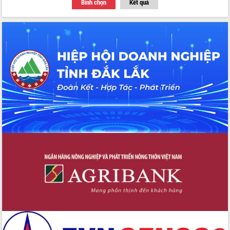
Bình chọn
Kết quả
với Tập đoàn Bưu chính Viễn thông
Việt Nam
Thứ trưởng Bộ Y tế làm việc với tỉnh
Đắk Lắk về phát triển nhân lực y tế
cho trạm y tế cấp xã
Du lịch Đắk Lắk nâng tầm trải nghiệm
du khách thông qua Hệ thống cơ sở dữ
liệu và Bản đồ số
Tập huấn ứng dụng trí tuệ nhân tạo (AI)
trong thương mại điện tử năm 2026
Đoàn đại biểu Quốc hội tỉnh Đắk Lắk
trao đổi thông tin trước Kỳ họp thứ
nhất, Quốc hội khóa XVI
Quyết liệt cải cách hành chính, khơi
thông nguồn lực phát triển
Nâng cao hiệu lực, hiệu quả HĐND
tỉnh thông qua hiện đại hóa hành chính
Xã Ea Phê gắn cải cách hành chính với
chuyển đổi số
Phó Chủ tịch Thường trực UBND tỉnh