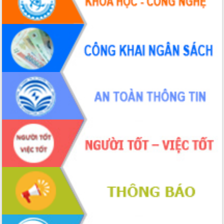
Hội thảo khoa học “Giải pháp thúc đẩy
phát triển nền kinh tế xanh tại tỉnh
Đắk Lắk”
Tăng cường giám sát, đôn đốc thực
hiện nhiệm vụ quản lý tài sản công
hàng tuần
Tháo gỡ những vướng mắc, đẩy mạnh
công tác cải cách thủ tục hành chính
tại Trung tâm Phục vụ hành chính
công tỉnh
Đắk Lắk: Tôn vinh 46 giải pháp tại Hội
thi Sáng tạo Kỹ thuật 2024 - 2025
Đắk Lắk rà soát, điều chỉnh Đề án 190
về phát triển nuôi trồng thủy sản
Phó Chủ tịch UBND tỉnh Đắk Lắk
Trương Công Thái kiểm tra thực địa
Dự án cao tốc Khánh Hòa - Buôn Ma
Thuột
Định vị cà phê Việt Nam như một “di
sản sống” trong dòng chảy toàn cầu