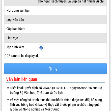
cho ngân sách huyện Ea Súp đã hết nhiệm vụ chi
ĐIỂM TIN VĂN BẢN
Nội dung văn bản
QUY HOẠCH - KẾ HOẠCH
Loại văn bản
Cấp ban hành
Lĩnh vực
Tệp đính kèm
PDF cannot be displayed.
Quay lại
Văn bản liên quan
Triển khai Quyết định số 2044/QĐ-BVHTTDL ngày 05/8/2026 của Bộ
trưởng Bộ Văn hóa, Thể thao và Du lịch
Về việc công bố Danh mục thủ tục hành chính được sửa đổi, bổ sung
lĩnh vực trồng trọt và bảo vệ thực vật thuộc phạm vi chức năng quản
lý của Sở Nông nghiệp và Môi trường