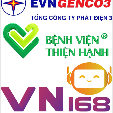
Xây dựng nền hành chính số đồng
hành cùng nông dân dân, doanh nghiệp
Giai đoạn 2026-2030, Đắk Lắk phấn
đấu có 77% xã đạt chuẩn nông thôn
mới
Chuyển đổi số 'mở đường' cho nông
nghiệp Đắk Lắk tăng trưởng bứt phá
Triển khai đồng bộ đo đạc, lập hồ sơ
địa chính, hoàn thiện cơ sở dữ liệu đất
đai
Ứng dụng sinh trắc học - Bước tiến
trong hành trình chuyển đổi số tại Đắk
Lắk
Đắk Lắk nâng cao hiệu quả công tác
Đảng từ Sổ tay đảng viên điện tử
Đắk Lắk đẩy mạnh nuôi biển công
nghệ, hướng tới phát triển thủy sản
bền vững
Tập huấn nâng cao năng lực triển khai
chuyển đổi số cho cán bộ, công chức