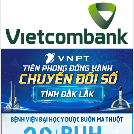
cấp xã
Đắk Lắk phát động hưởng ứng Ngày
Quyền của người tiêu dùng Việt Nam
2026
Đẩy mạnh cải cách hành chính, quyết
tâm đạt được mục tiêu tăng trưởng
hai con số trong năm 2026
Tổ chức trang trọng Lễ hội Đền thờ
Lương Văn Chánh năm 2026
Phó Bí thư Tỉnh ủy Đắk Lắk Đỗ Hữu
Huy giữ chức Bí thư Đảng ủy Ủy Ban
Nhân dân tỉnh
Bệnh án điện tử thúc đẩy chuyển đổi
số y tế tại Đắk Lắk
Chuyển đổi số thư viện: Mở rộng
không gian tri thức trong thời đại số
Đánh giá, rút kinh nghiệm công tác tổ
chức diễn tập trước ngày bầu cử
Chương trình “Gặp gỡ hữu nghị –
Friendship Meeting New Year 2026”