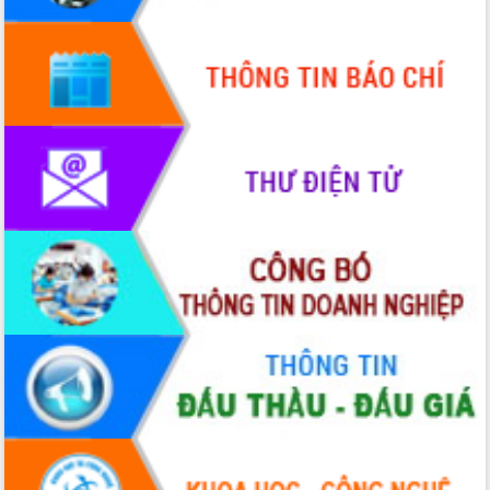
Quy hoạch và Xúc tiến đầu tư tỉnh Đắk
Lắk
Khơi thông điểm nghẽn, đẩy nhanh
giải ngân vốn khắc phục thiên tai
HĐND tỉnh thông qua điều chỉnh Quy
hoạch tỉnh thời kỳ 2021-2030
Hội thảo góp ý hồ sơ điều chỉnh quy
hoạch tỉnh Đắk Lắk thời kỳ 2021-2030,
tầm nhìn đến năm 2050
Nâng cao hiệu quả hoạt động của các
doanh nghiệp nhà nước
Hội nghị triển khai kết nối mạng
truyền số liệu chuyên dùng phục vụ cơ
quan Đảng, Nhà nước
Lễ phát động chuỗi hoạt động chung
tay làm sạch môi trường
Xã Ea Kar bước chuyển mình trong
công tác cải cách hành chính mô hình
mới
UBND tỉnh họp báo định kỳ tháng 4
năm 2026