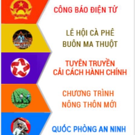
món ăn từ sầu riêng
Đắk Lắk công bố Quy hoạch và xúc
tiến đầu tư tỉnh
Ngành cá ngừ Đắk Lắk chủ động thích
ứng để giữ vững thị trường xuất khẩu
Diễn đàn Kinh tế tư nhân Việt Nam đột
phá cơ chế - Hợp tác công tư
Đề án 06 tạo bước ngoặt đột phá trong
cải cách hành chính tỉnh Đắk Lắk
Kết nối tour, đẩy mạnh chuyển đổi số
để phát triển du lịch Đắk Lắk
Khởi động Dự án Đầu tư xây dựng hạ
tầng kỹ thuật Cụm công nghiệp Tân
Tiến
Gặp mặt các cơ quan báo chí nhân Kỷ
niệm 101 năm Ngày Báo chí Cách
mạng Việt Nam
Đắk Lắk sơ kết 4 năm triển khai thực
hiện Đề án 06 của Chính phủ
Họp báo thông tin về Hội nghị Công bố