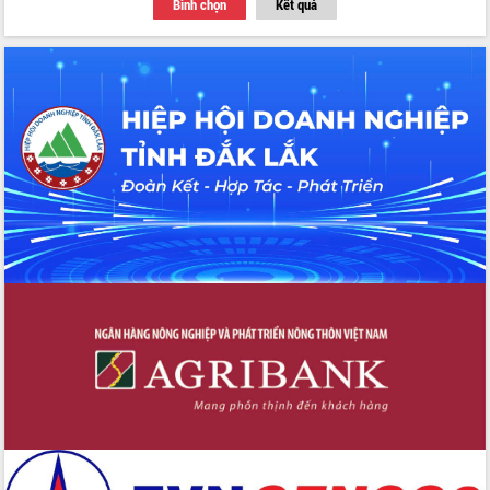
Bình chọn
Kết quả
Thứ trưởng Bộ Y tế làm việc với tỉnh
Đắk Lắk về phát triển nhân lực y tế
cho trạm y tế cấp xã
Du lịch Đắk Lắk nâng tầm trải nghiệm
du khách thông qua Hệ thống cơ sở dữ
liệu và Bản đồ số
Tập huấn ứng dụng trí tuệ nhân tạo (AI)
trong thương mại điện tử năm 2026
Đoàn đại biểu Quốc hội tỉnh Đắk Lắk
trao đổi thông tin trước Kỳ họp thứ
nhất, Quốc hội khóa XVI
Quyết liệt cải cách hành chính, khơi
thông nguồn lực phát triển
Nâng cao hiệu lực, hiệu quả HĐND
tỉnh thông qua hiện đại hóa hành chính
Xã Ea Phê gắn cải cách hành chính với
chuyển đổi số
Phó Chủ tịch Thường trực UBND tỉnh
Hồ Thị Nguyên Thảo làm việc tại Trung
tâm Phục vụ hành chính công xã Ea
Phê