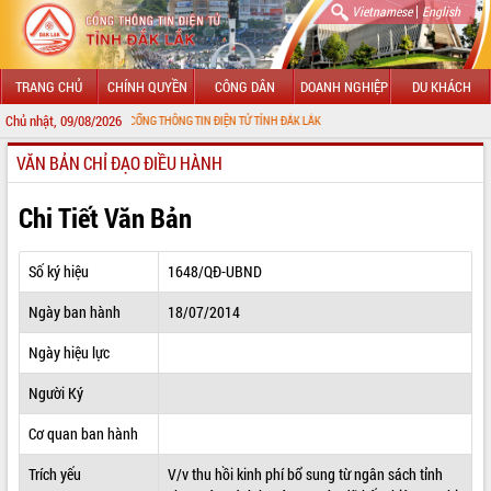
|
Vietnamese
English
TRANG CHỦ
CHÍNH QUYỀN
CÔNG DÂN
DOANH NGHIỆP
DU KHÁCH
Chủ nhật, 09/08/2026
ỪNG ĐẾN VỚI CỔNG THÔNG TIN ĐIỆN TỬ TỈNH ĐẮK LẮK
VĂN BẢN CHỈ ĐẠO ĐIỀU HÀNH
GIỚI THIỆU
LÃNH ĐẠO UBND TỈNH
Chi Tiết Văn Bản
TIN TỨC SỰ KIỆN
Số ký hiệu
1648/QĐ-UBND
SỞ, BAN, NGÀNH
Ngày ban hành
18/07/2014
UBND CÁC XÃ, PHƯỜNG
Ngày hiệu lực
THÔNG TIN CHỈ ĐẠO ĐIỀU HÀNH
Người Ký
HỆ THỐNG VĂN BẢN
Cơ quan ban hành
Trích yếu
V/v thu hồi kinh phí bổ sung từ ngân sách tỉnh
VĂN BẢN HĐND TỈNH