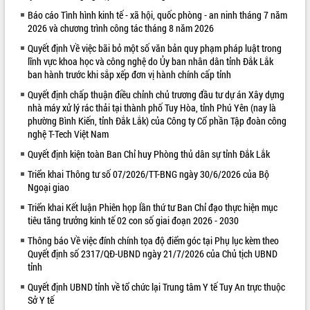
Báo cáo Tình hình kinh tế - xã hội, quốc phòng - an ninh tháng 7 năm
VIDEO
2026 và chương trình công tác tháng 8 năm 2026
Quyết định Về việc bãi bỏ một số văn bản quy phạm pháp luật trong
lĩnh vực khoa học và công nghệ do Ủy ban nhân dân tỉnh Đắk Lắk
ban hành trước khi sắp xếp đơn vị hành chính cấp tỉnh
Quyết định chấp thuận điều chỉnh chủ trương đầu tư dự án Xây dựng
nhà máy xử lý rác thải tại thành phố Tuy Hòa, tỉnh Phú Yên (nay là
phường Bình Kiến, tỉnh Đắk Lắk) của Công ty Cổ phần Tập đoàn công
nghệ T-Tech Việt Nam
Quyết định kiện toàn Ban Chỉ huy Phòng thủ dân sự tỉnh Đắk Lắk
Khám bệnh, cấp phát thuốc miễn phí
và tặng quà người dân xã Cư Pui
Triển khai Thông tư số 07/2026/TT-BNG ngày 30/6/2026 của Bộ
Ngoại giao
Hội nghị UBND tỉnh Đắk Lắk thường kỳ
tháng 7/2026
Triển khai Kết luận Phiên họp lần thứ tư Ban Chỉ đạo thực hiện mục
Lễ truy tặng danh hiệu “Bà Mẹ Việt
tiêu tăng trưởng kinh tế 02 con số giai đoạn 2026 - 2030
Nam Anh hùng” và trao Huân chương
Thông báo Về việc đính chính tọa độ điểm góc tại Phụ lục kèm theo
Lao động
Quyết định số 2317/QĐ-UBND ngày 21/7/2026 của Chủ tịch UBND
ALBUM ẢNH
UBND tỉnh Đắk Lắk triển khai nhiệm
tỉnh
vụ 6 tháng cuối năm 2026
Quyết định UBND tỉnh về tổ chức lại Trung tâm Y tế Tuy An trực thuộc
Kỳ họp thứ Hai, Hội đồng nhân dân
Sở Y tế
tỉnh khóa XI quyết nghị nhiều nội dung