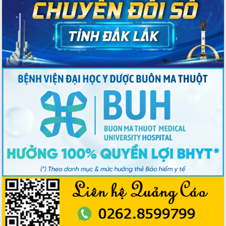
du khách thông qua Hệ thống cơ sở dữ
liệu và Bản đồ số
Tập huấn ứng dụng trí tuệ nhân tạo (AI)
trong thương mại điện tử năm 2026
Đoàn đại biểu Quốc hội tỉnh Đắk Lắk
trao đổi thông tin trước Kỳ họp thứ
nhất, Quốc hội khóa XVI
Quyết liệt cải cách hành chính, khơi
thông nguồn lực phát triển
Nâng cao hiệu lực, hiệu quả HĐND
tỉnh thông qua hiện đại hóa hành chính
Xã Ea Phê gắn cải cách hành chính với
chuyển đổi số
Phó Chủ tịch Thường trực UBND tỉnh
Hồ Thị Nguyên Thảo làm việc tại Trung
tâm Phục vụ hành chính công xã Ea
Phê
Xây dựng nền hành chính số đồng
hành cùng nông dân dân, doanh nghiệp
Giai đoạn 2026-2030, Đắk Lắk phấn
đấu có 77% xã đạt chuẩn nông thôn