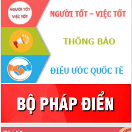
ứng để giữ vững thị trường xuất khẩu
Diễn đàn Kinh tế tư nhân Việt Nam đột
phá cơ chế - Hợp tác công tư
Đề án 06 tạo bước ngoặt đột phá trong
cải cách hành chính tỉnh Đắk Lắk
Kết nối tour, đẩy mạnh chuyển đổi số
để phát triển du lịch Đắk Lắk
Khởi động Dự án Đầu tư xây dựng hạ
tầng kỹ thuật Cụm công nghiệp Tân
Tiến
Gặp mặt các cơ quan báo chí nhân Kỷ
niệm 101 năm Ngày Báo chí Cách
mạng Việt Nam
Đắk Lắk sơ kết 4 năm triển khai thực
hiện Đề án 06 của Chính phủ
Họp báo thông tin về Hội nghị Công bố
Quy hoạch và Xúc tiến đầu tư tỉnh Đắk
Lắk
Khơi thông điểm nghẽn, đẩy nhanh
giải ngân vốn khắc phục thiên tai
BÌNH CHỌN