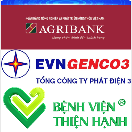
hiện nhiệm vụ quản lý tài sản công
hàng tuần
Tháo gỡ những vướng mắc, đẩy mạnh
công tác cải cách thủ tục hành chính
tại Trung tâm Phục vụ hành chính
công tỉnh
Đắk Lắk: Tôn vinh 46 giải pháp tại Hội
thi Sáng tạo Kỹ thuật 2024 - 2025
Đắk Lắk rà soát, điều chỉnh Đề án 190
về phát triển nuôi trồng thủy sản
Phó Chủ tịch UBND tỉnh Đắk Lắk
Trương Công Thái kiểm tra thực địa
Dự án cao tốc Khánh Hòa - Buôn Ma
Thuột
Định vị cà phê Việt Nam như một “di
sản sống” trong dòng chảy toàn cầu
Xây dựng nông thôn mới: Nâng cao đời
sống người dân từ những mô hình thiết
thực
Quyết liệt tháo gỡ vướng mắc, đẩy