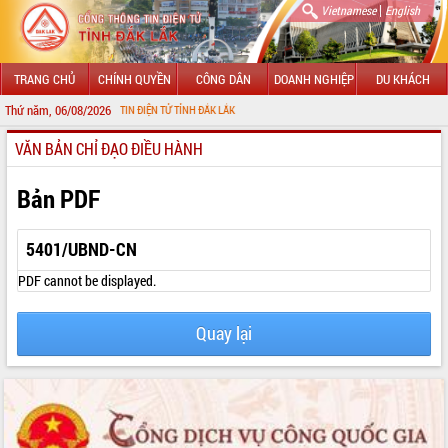
|
Vietnamese
English
TRANG CHỦ
CHÍNH QUYỀN
CÔNG DÂN
DOANH NGHIỆP
DU KHÁCH
Thứ năm, 06/08/2026
I CỔNG THÔNG TIN ĐIỆN TỬ TỈNH ĐẮK LẮK
VĂN BẢN CHỈ ĐẠO ĐIỀU HÀNH
GIỚI THIỆU
LÃNH ĐẠO UBND TỈNH
Bản PDF
TIN TỨC SỰ KIỆN
5401/UBND-CN
SỞ, BAN, NGÀNH
PDF cannot be displayed.
UBND CÁC XÃ, PHƯỜNG
Quay lại
THÔNG TIN CHỈ ĐẠO ĐIỀU HÀNH
HỆ THỐNG VĂN BẢN
VĂN BẢN HĐND TỈNH