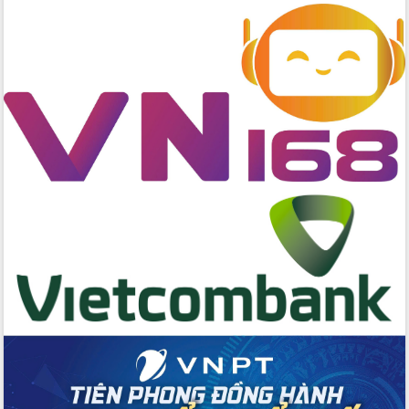
nhanh tiến độ các dự án trọng điểm
trong Khu kinh tế Nam Phú Yên
Hòn Yến phát triển du lịch gắn với bảo
tồn biển
Lấy ý kiến điều chỉnh Quy hoạch tỉnh
Đắk Lắk thời kỳ 2021-2030, tầm nhìn
đến năm 2050
Phát động chiến dịch 30 ngày đêm
giải phóng mặt bằng Tuyến đường bộ
ven biển
Đắk Lắk nỗ lực thúc đẩy tăng trưởng
kinh tế từ 10% trở lên trong Quý
II/2026
Đắk Lắk ký kết thỏa thuận hợp tác về
chuyển đổi số giai đoạn 2026 – 2030
với Tập đoàn Bưu chính Viễn thông
Việt Nam
Thứ trưởng Bộ Y tế làm việc với tỉnh
Đắk Lắk về phát triển nhân lực y tế
cho trạm y tế cấp xã
Du lịch Đắk Lắk nâng tầm trải nghiệm