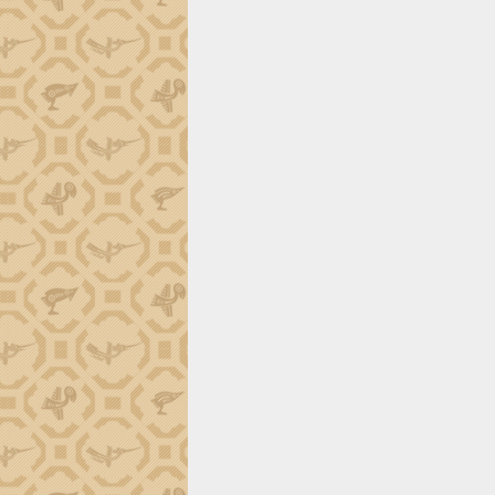
tiến đầu tư tỉnh
Ngành cá ngừ Đắk Lắk chủ động thích
ứng để giữ vững thị trường xuất khẩu
Diễn đàn Kinh tế tư nhân Việt Nam đột
phá cơ chế - Hợp tác công tư
Đề án 06 tạo bước ngoặt đột phá trong
cải cách hành chính tỉnh Đắk Lắk
Kết nối tour, đẩy mạnh chuyển đổi số
để phát triển du lịch Đắk Lắk
Khởi động Dự án Đầu tư xây dựng hạ
tầng kỹ thuật Cụm công nghiệp Tân
Tiến
Gặp mặt các cơ quan báo chí nhân Kỷ
niệm 101 năm Ngày Báo chí Cách
mạng Việt Nam
Đắk Lắk sơ kết 4 năm triển khai thực
hiện Đề án 06 của Chính phủ
Họp báo thông tin về Hội nghị Công bố
Quy hoạch và Xúc tiến đầu tư tỉnh Đắk
Lắk