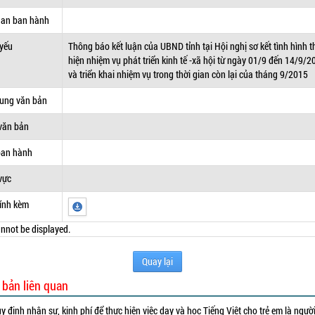
uan ban hành
 yếu
Thông báo kết luận của UBND tỉnh tại Hội nghị sơ kết tình hình t
hiện nhiệm vụ phát triển kinh tế -xã hội từ ngày 01/9 đến 14/9/2
và triển khai nhiệm vụ trong thời gian còn lại của tháng 9/2015
dung văn bản
văn bản
ban hành
vực
ính kèm
nnot be displayed.
Quay lại
 bản liên quan
y định nhân sự, kinh phí để thực hiện việc dạy và học Tiếng Việt cho trẻ em là ngườ