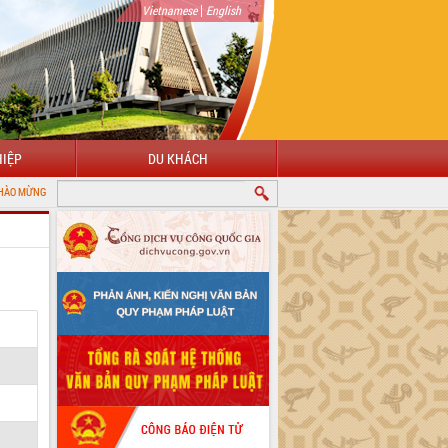
|
Vietnamese
English
IỆP
DU KHÁCH
 VỚI CỔNG THÔNG TIN ĐIỆN TỬ TỈNH ĐẮK LẮK