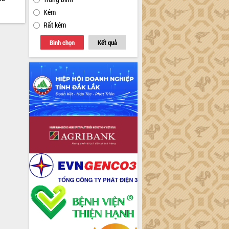
Kém
Rất kém
Bình chọn
Kết quả