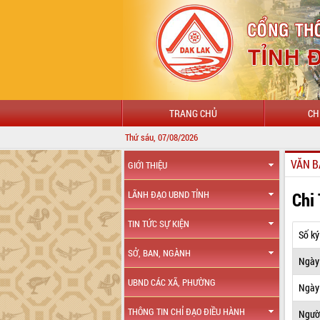
TRANG CHỦ
CH
Thứ sáu, 07/08/2026
VĂN B
GIỚI THIỆU
Chi
LÃNH ĐẠO UBND TỈNH
TIN TỨC SỰ KIỆN
Số ký
SỞ, BAN, NGÀNH
Ngày
UBND CÁC XÃ, PHƯỜNG
Ngày 
THÔNG TIN CHỈ ĐẠO ĐIỀU HÀNH
Ngườ