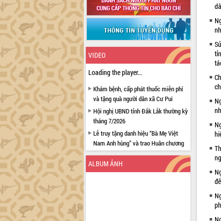
dâ
Ng
nh
Sử
tỉ
VIDEO
tá
Loading the player...
Ch
ch
Khám bệnh, cấp phát thuốc miễn phí
và tặng quà người dân xã Cư Pui
Ng
nh
Hội nghị UBND tỉnh Đắk Lắk thường kỳ
tháng 7/2026
Ng
Lễ truy tặng danh hiệu “Bà Mẹ Việt
hi
Nam Anh hùng” và trao Huân chương
Th
Lao động
ng
ALBUM ẢNH
UBND tỉnh Đắk Lắk triển khai nhiệm
Ng
vụ 6 tháng cuối năm 2026
đế
Kỳ họp thứ Hai, Hội đồng nhân dân
Ng
tỉnh khóa XI quyết nghị nhiều nội dung
ph
quan trọng
Ng
Bí thư Tỉnh ủy Lương Nguyễn Minh