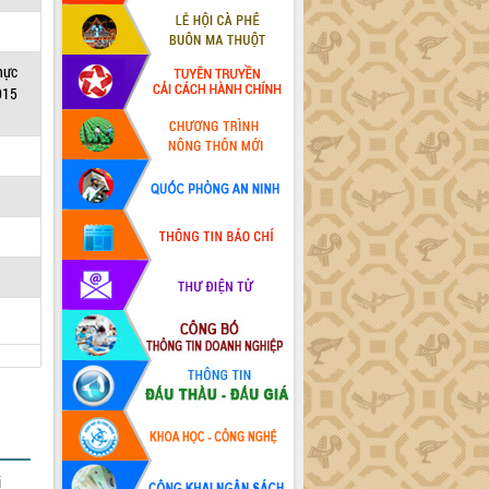
hực
015
i