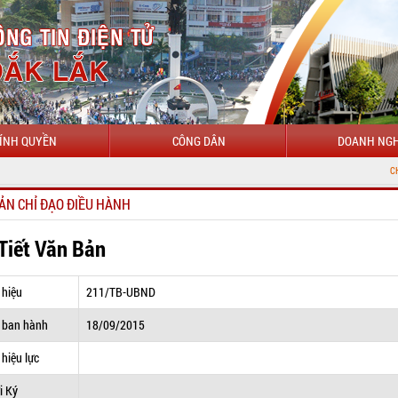
ÍNH QUYỀN
CÔNG DÂN
DOANH NGH
CHÀO MỪNG ĐẾN
ẢN CHỈ ĐẠO ĐIỀU HÀNH
 Tiết Văn Bản
 hiệu
211/TB-UBND
 ban hành
18/09/2015
hiệu lực
i Ký