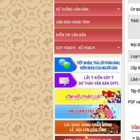
Cơ q
HỆ THỐNG VĂN BẢN
Trích
VĂN BẢN HĐND TỈNH
ĐIỂM TIN VĂN BẢN
Nội 
QUY HOẠCH - KẾ HOẠCH
Loại 
Cấp 
Lĩnh 
Tệp đ
PDF ca
Văn
Qu