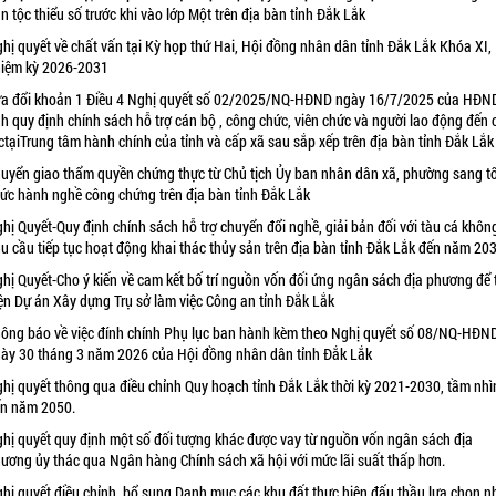
n tộc thiểu số trước khi vào lớp Một trên địa bàn tỉnh Đắk Lắk
hị quyết về chất vấn tại Kỳ họp thứ Hai, Hội đồng nhân dân tỉnh Đắk Lắk Khóa XI,
iệm kỳ 2026-2031
a đổi khoản 1 Điều 4 Nghị quyết số 02/2025/NQ-HĐND ngày 16/7/2025 của HĐN
nh quy định chính sách hỗ trợ cán bộ , công chức, viên chức và người lao động đến
ctạiTrung tâm hành chính của tỉnh và cấp xã sau sắp xếp trên địa bàn tỉnh Đắk Lắk
uyển giao thẩm quyền chứng thực từ Chủ tịch Ủy ban nhân dân xã, phường sang t
ức hành nghề công chứng trên địa bàn tỉnh Đắk Lắk
hị Quyết-Quy định chính sách hỗ trợ chuyển đổi nghề, giải bản đối với tàu cá khôn
u cầu tiếp tục hoạt động khai thác thủy sản trên địa bàn tỉnh Đắk Lắk đến năm 20
hị Quyết-Cho ý kiến về cam kết bố trí nguồn vốn đối ứng ngân sách địa phương để 
ện Dự án Xây dựng Trụ sở làm việc Công an tỉnh Đắk Lắk
ông báo về việc đính chính Phụ lục ban hành kèm theo Nghị quyết số 08/NQ-HĐN
ày 30 tháng 3 năm 2026 của Hội đồng nhân dân tỉnh Đắk Lắk
hị quyết thông qua điều chỉnh Quy hoạch tỉnh Đắk Lắk thời kỳ 2021-2030, tầm nhì
n năm 2050.
hị quyết quy định một số đối tượng khác được vay từ nguồn vốn ngân sách địa
ương ủy thác qua Ngân hàng Chính sách xã hội với mức lãi suất thấp hơn.
hị quyết điều chỉnh, bổ sung Danh mục các khu đất thực hiện đấu thầu lựa chọn n