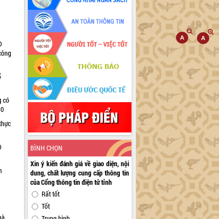
D
 công
ổ
g có
30
thực
D
BÌNH CHỌN
Xin ý kiến đánh giá về giao diện, nội
n
dung, chất lượng cung cấp thông tin
của Cổng thông tin điện tử tỉnh
Rất tốt
Tốt
hà
Trung bình