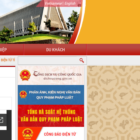
|
Vietnamese
English
IỆP
DU KHÁCH
H ĐẮK LẮK