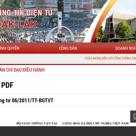
ÍNH QUYỀN
CÔNG DÂN
DOANH NGH
CHÀO MỪNG ĐẾN VỚI CỔNG THÔNG TIN ĐIỆN TỬ TỈN
ẢN CHỈ ĐẠO ĐIỀU HÀNH
 PDF
ng tư 06/2011/TT-BGTVT