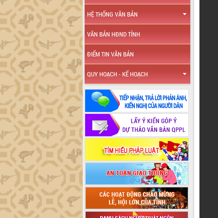
HỆ THỐNG VĂN BẢN
VĂN BẢN HĐND TỈNH
ĐIỂM TIN VĂN BẢN
QUY HOẠCH - KẾ HOẠCH