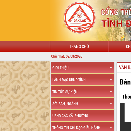
TRANG CHỦ
CH
Chủ nhật, 09/08/2026
VĂN B
GIỚI THIỆU
Bản
LÃNH ĐẠO UBND TỈNH
TIN TỨC SỰ KIỆN
Thô
SỞ, BAN, NGÀNH
UBND CÁC XÃ, PHƯỜNG
THÔNG TIN CHỈ ĐẠO ĐIỀU HÀNH