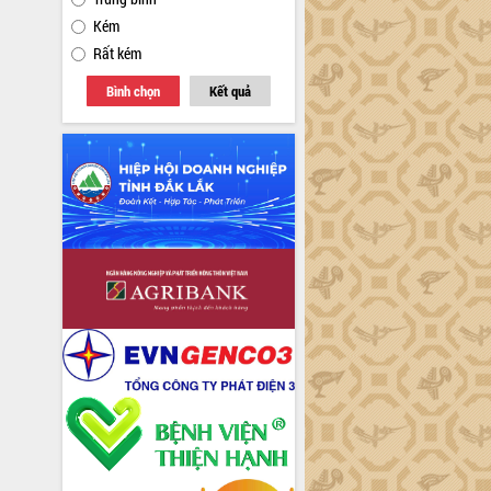
Kém
Rất kém
Bình chọn
Kết quả