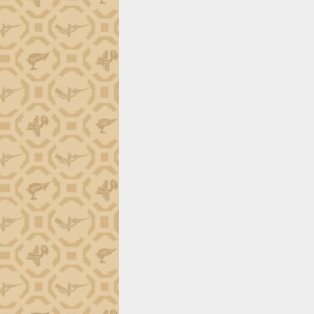
định EUDR
Thứ trưởng Bộ Nông nghiệp và Môi
trường Nguyễn Hoàng Hiệp khảo sát
vùng trồng và doanh nghiệp đóng gói
sầu riêng tại Đắk Lắk
Trình diễn nghệ thuật chế biến các
món ăn từ sầu riêng
Đắk Lắk công bố Quy hoạch và xúc
tiến đầu tư tỉnh
Ngành cá ngừ Đắk Lắk chủ động thích
ứng để giữ vững thị trường xuất khẩu
Diễn đàn Kinh tế tư nhân Việt Nam đột
phá cơ chế - Hợp tác công tư
Đề án 06 tạo bước ngoặt đột phá trong
cải cách hành chính tỉnh Đắk Lắk
Kết nối tour, đẩy mạnh chuyển đổi số
để phát triển du lịch Đắk Lắk
Khởi động Dự án Đầu tư xây dựng hạ
tầng kỹ thuật Cụm công nghiệp Tân
Tiến