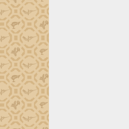
trường Nguyễn Hoàng Hiệp khảo sát
vùng trồng và doanh nghiệp đóng gói
sầu riêng tại Đắk Lắk
Trình diễn nghệ thuật chế biến các
món ăn từ sầu riêng
Đắk Lắk công bố Quy hoạch và xúc
tiến đầu tư tỉnh
Ngành cá ngừ Đắk Lắk chủ động thích
ứng để giữ vững thị trường xuất khẩu
Diễn đàn Kinh tế tư nhân Việt Nam đột
phá cơ chế - Hợp tác công tư
Đề án 06 tạo bước ngoặt đột phá trong
cải cách hành chính tỉnh Đắk Lắk
Kết nối tour, đẩy mạnh chuyển đổi số
để phát triển du lịch Đắk Lắk
Khởi động Dự án Đầu tư xây dựng hạ
tầng kỹ thuật Cụm công nghiệp Tân
Tiến
Gặp mặt các cơ quan báo chí nhân Kỷ
niệm 101 năm Ngày Báo chí Cách
mạng Việt Nam