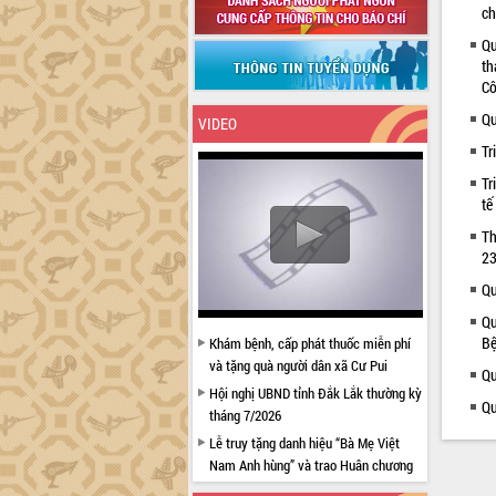
ch
Qu
th
Cô
Qu
VIDEO
Tr
Tr
tế
Th
23
Qu
Qu
Bệ
Khám bệnh, cấp phát thuốc miễn phí
và tặng quà người dân xã Cư Pui
Qu
Hội nghị UBND tỉnh Đắk Lắk thường kỳ
Qu
tháng 7/2026
Lễ truy tặng danh hiệu “Bà Mẹ Việt
Nam Anh hùng” và trao Huân chương
Lao động