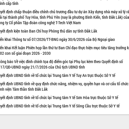
ính cấp tỉnh
yết định chấp thuận điều chỉnh chủ trương đầu tư dự án Xây dựng nhà máy xử lý r
ải tại thành phố Tuy Hòa, tỉnh Phú Yên (nay là phường Bình Kiến, tỉnh Đắk Lắk) củ
ng ty Cổ phần Tập đoàn công nghệ T-Tech Việt Nam
yết định kiện toàn Ban Chỉ huy Phòng thủ dân sự tỉnh Đắk Lắk
iển khai Thông tư số 07/2026/TT-BNG ngày 30/6/2026 của Bộ Ngoại giao
iển khai Kết luận Phiên họp lần thứ tư Ban Chỉ đạo thực hiện mục tiêu tăng trưởng k
 02 con số giai đoạn 2026 - 2030
ông báo Về việc đính chính tọa độ điểm góc tại Phụ lục kèm theo Quyết định số
17/QĐ-UBND ngày 21/7/2026 của Chủ tịch UBND tỉnh
yết định UBND tỉnh về tổ chức lại Trung tâm Y tế Tuy An trực thuộc Sở Y tế
yết định UBND tỉnh về quy định chức năng, nhiệm vụ, quyền hạn và cơ cấu tổ chức
nh viện Tâm thần tỉnh Đắk Lắk
yết định UBND tỉnh về tổ chức lại Trung tâm Y tế Sơn Hòa trực thuộc Sở Y tế
yết định UBND tỉnh về tổ chức lại Trung tâm Y tế Sông Cầu trực thuộc Sở Y tế