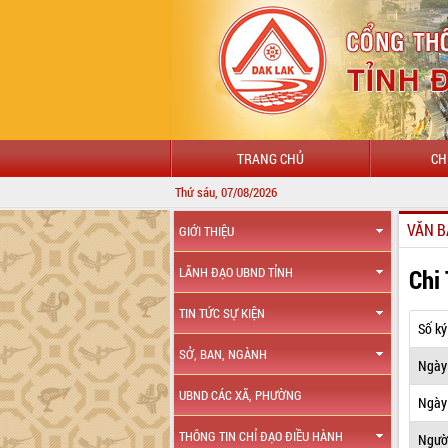
TRANG CHỦ
CH
Thứ sáu, 07/08/2026
VĂN B
GIỚI THIỆU
Chi
LÃNH ĐẠO UBND TỈNH
TIN TỨC SỰ KIỆN
Số ký
SỞ, BAN, NGÀNH
Ngày
UBND CÁC XÃ, PHƯỜNG
Ngày 
THÔNG TIN CHỈ ĐẠO ĐIỀU HÀNH
Ngườ