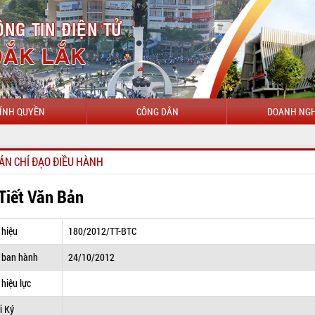
ÍNH QUYỀN
CÔNG DÂN
DOANH NGH
CHÀO MỪNG
ẢN CHỈ ĐẠO ĐIỀU HÀNH
 Tiết Văn Bản
 hiệu
180/2012/TT-BTC
 ban hành
24/10/2012
hiệu lực
i Ký