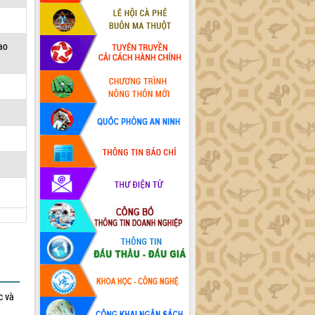
lao
c và