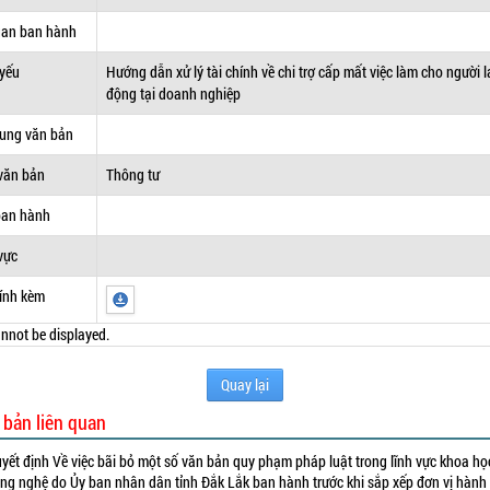
uan ban hành
 yếu
Hướng dẫn xử lý tài chính về chi trợ cấp mất việc làm cho người 
động tại doanh nghiệp
dung văn bản
văn bản
Thông tư
ban hành
vực
ính kèm
nnot be displayed.
Quay lại
 bản liên quan
yết định Về việc bãi bỏ một số văn bản quy phạm pháp luật trong lĩnh vực khoa họ
ng nghệ do Ủy ban nhân dân tỉnh Đắk Lắk ban hành trước khi sắp xếp đơn vị hành