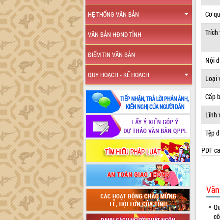
Cơ q
HỆ THỐNG VĂN BẢN
Trích
VĂN BẢN HĐND TỈNH
ĐIỂM TIN VĂN BẢN
Nội 
QUY HOẠCH - KẾ HOẠCH
Loại 
Cấp 
Lĩnh 
Tệp đ
PDF ca
Văn
Qu
cô