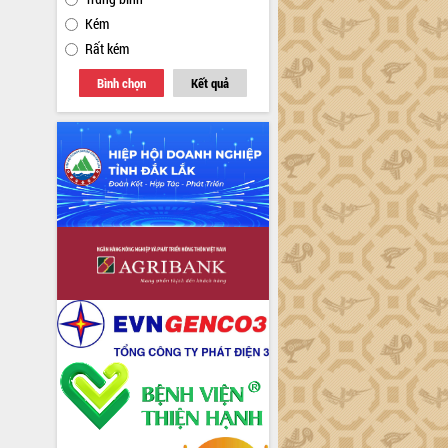
Kém
Rất kém
Bình chọn
Kết quả