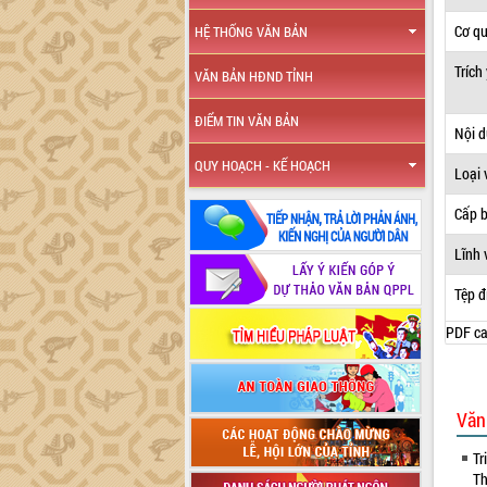
Cơ q
HỆ THỐNG VĂN BẢN
Trích
VĂN BẢN HĐND TỈNH
ĐIỂM TIN VĂN BẢN
Nội 
QUY HOẠCH - KẾ HOẠCH
Loại 
Cấp 
Lĩnh 
Tệp đ
PDF ca
Văn
Tr
Th