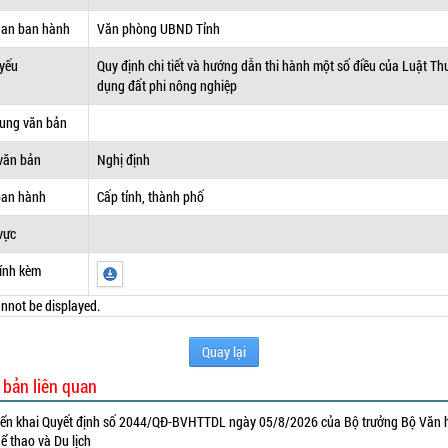
uan ban hành
Văn phòng UBND Tỉnh
 yếu
Quy định chi tiết và hướng dẫn thi hành một số điều của Luật Th
dụng đất phi nông nghiệp
dung văn bản
văn bản
Nghị định
ban hành
Cấp tỉnh, thành phố
vực
ính kèm
nnot be displayed.
Quay lại
 bản liên quan
iển khai Quyết định số 2044/QĐ-BVHTTDL ngày 05/8/2026 của Bộ trưởng Bộ Văn 
ể thao và Du lịch