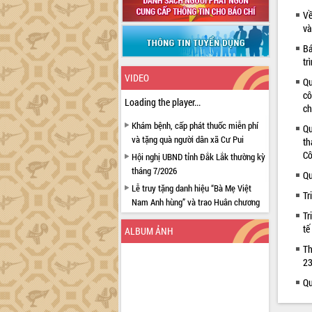
Về
và
Bá
tr
VIDEO
Qu
cô
Loading the player...
ch
Khám bệnh, cấp phát thuốc miễn phí
Qu
và tặng quà người dân xã Cư Pui
th
Cô
Hội nghị UBND tỉnh Đắk Lắk thường kỳ
tháng 7/2026
Qu
Lễ truy tặng danh hiệu “Bà Mẹ Việt
Tr
Nam Anh hùng” và trao Huân chương
Tr
Lao động
tế
ALBUM ẢNH
UBND tỉnh Đắk Lắk triển khai nhiệm
vụ 6 tháng cuối năm 2026
Th
23
Kỳ họp thứ Hai, Hội đồng nhân dân
tỉnh khóa XI quyết nghị nhiều nội dung
Qu
quan trọng
Bí thư Tỉnh ủy Lương Nguyễn Minh