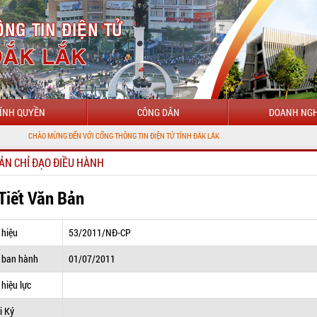
ÍNH QUYỀN
CÔNG DÂN
DOANH NGH
O MỪNG ĐẾN VỚI CỔNG THÔNG TIN ĐIỆN TỬ TỈNH ĐẮK LẮK
ẢN CHỈ ĐẠO ĐIỀU HÀNH
 Tiết Văn Bản
 hiệu
53/2011/NĐ-CP
 ban hành
01/07/2011
hiệu lực
i Ký