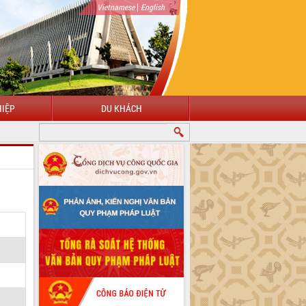
|
Vietnamese
English
IỆP
DU KHÁCH