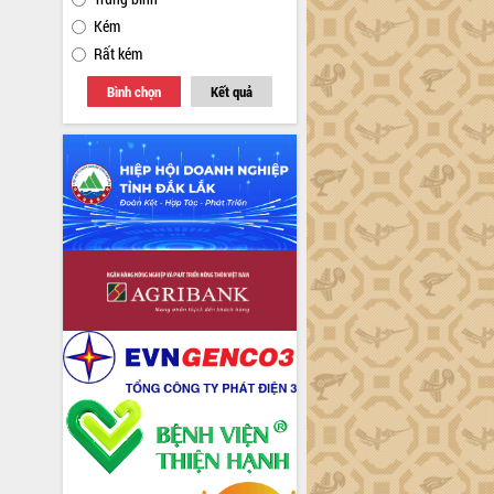
Kém
Rất kém
Bình chọn
Kết quả