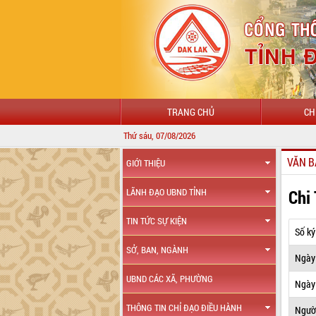
TRANG CHỦ
CH
Thứ sáu, 07/08/2026
CHÀ
VĂN B
GIỚI THIỆU
Chi
LÃNH ĐẠO UBND TỈNH
TIN TỨC SỰ KIỆN
Số ký
SỞ, BAN, NGÀNH
Ngày
UBND CÁC XÃ, PHƯỜNG
Ngày 
THÔNG TIN CHỈ ĐẠO ĐIỀU HÀNH
Ngườ