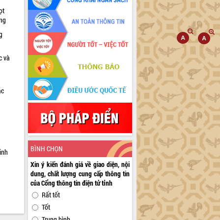
ọt
ờng
g
c và
ác
a
BÌNH CHỌN
inh
Xin ý kiến đánh giá về giao diện, nội
dung, chất lượng cung cấp thông tin
của Cổng thông tin điện tử tỉnh
Rất tốt
Tốt
Trung bình