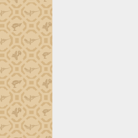
tiến đầu tư tỉnh
Ngành cá ngừ Đắk Lắk chủ động thích
ứng để giữ vững thị trường xuất khẩu
Diễn đàn Kinh tế tư nhân Việt Nam đột
phá cơ chế - Hợp tác công tư
Đề án 06 tạo bước ngoặt đột phá trong
cải cách hành chính tỉnh Đắk Lắk
Kết nối tour, đẩy mạnh chuyển đổi số
để phát triển du lịch Đắk Lắk
Khởi động Dự án Đầu tư xây dựng hạ
tầng kỹ thuật Cụm công nghiệp Tân
Tiến
Gặp mặt các cơ quan báo chí nhân Kỷ
niệm 101 năm Ngày Báo chí Cách
mạng Việt Nam
Đắk Lắk sơ kết 4 năm triển khai thực
hiện Đề án 06 của Chính phủ
Họp báo thông tin về Hội nghị Công bố
Quy hoạch và Xúc tiến đầu tư tỉnh Đắk
Lắk