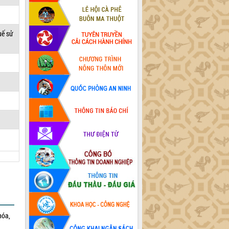
uế sử
hóa,