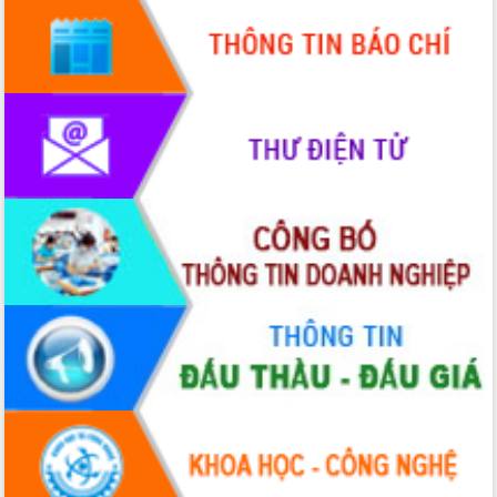
mới
UBND tỉnh họp báo định kỳ tháng 4
năm 2026
Hội thảo khoa học “Giải pháp thúc đẩy
phát triển nền kinh tế xanh tại tỉnh
Đắk Lắk”
Tăng cường giám sát, đôn đốc thực
hiện nhiệm vụ quản lý tài sản công
hàng tuần
Tháo gỡ những vướng mắc, đẩy mạnh
công tác cải cách thủ tục hành chính
tại Trung tâm Phục vụ hành chính
công tỉnh
Đắk Lắk: Tôn vinh 46 giải pháp tại Hội
thi Sáng tạo Kỹ thuật 2024 - 2025
Đắk Lắk rà soát, điều chỉnh Đề án 190
về phát triển nuôi trồng thủy sản
Phó Chủ tịch UBND tỉnh Đắk Lắk
Trương Công Thái kiểm tra thực địa
Dự án cao tốc Khánh Hòa - Buôn Ma
Thuột