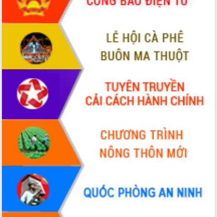
hiện Đề án 06 của Chính phủ
Họp báo thông tin về Hội nghị Công bố
Quy hoạch và Xúc tiến đầu tư tỉnh Đắk
Lắk
Khơi thông điểm nghẽn, đẩy nhanh
giải ngân vốn khắc phục thiên tai
HĐND tỉnh thông qua điều chỉnh Quy
hoạch tỉnh thời kỳ 2021-2030
Hội thảo góp ý hồ sơ điều chỉnh quy
hoạch tỉnh Đắk Lắk thời kỳ 2021-2030,
tầm nhìn đến năm 2050
Nâng cao hiệu quả hoạt động của các
doanh nghiệp nhà nước
Hội nghị triển khai kết nối mạng
truyền số liệu chuyên dùng phục vụ cơ
quan Đảng, Nhà nước
Lễ phát động chuỗi hoạt động chung
tay làm sạch môi trường
Xã Ea Kar bước chuyển mình trong
công tác cải cách hành chính mô hình