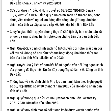
Đắk Lắk Khóa XI, nhiệm kỳ 2026-2031
VIDEO
Sửa đổi khoản 1 Điều 4 Nghị quyết số 02/2025/NQ-HĐND ngày
16/7/2025 của HĐND tỉnh quy định chính sách hỗ trợ cán bộ , công
Loading the player...
chức, viên chức và người lao động đến công táctạiTrung tâm hành
Bí thư Tỉnh ủy Lương Nguyễn Minh
chính của tỉnh và cấp xã sau sắp xếp trên địa bàn tỉnh Đắk Lắk
Triết thăm, tặng quà người có công với
Chuyển giao thẩm quyền chứng thực từ Chủ tịch Ủy ban nhân dân xã,
cách mạng
phường sang tổ chức hành nghề công chứng trên địa bàn tỉnh Đắk
Rà soát, hoàn thiện hệ thống thiết chế
Lắk
văn hóa, thể thao đáp ứng yêu cầu
Nghị Quyết-Quy định chính sách hỗ trợ chuyển đổi nghề, giải bản đối
phát triển mới
với tàu cá không có nhu cầu tiếp tục hoạt động khai thác thủy sản
Thường trực HĐND tỉnh Đắk Lắk gặp
trên địa bàn tỉnh Đắk Lắk đến năm 2030
mặt Đoàn chuyên gia y tế TP. Hồ Chí
ALBUM ẢNH
Nghị Quyết-Cho ý kiến về cam kết bố trí nguồn vốn đối ứng ngân sách
Minh
địa phương để thực hiện Dự án Xây dựng Trụ sở làm việc Công an tỉnh
Lễ truy điệu và an táng hài cốt liệt sĩ
Đắk Lắk
tại Nghĩa trang Liệt sĩ xã Sơn Hòa
Thông báo về việc đính chính Phụ lục ban hành kèm theo Nghị quyết
Bàn giải pháp tháo gỡ khó khăn trong
số 08/NQ-HĐND ngày 30 tháng 3 năm 2026 của Hội đồng nhân dân
xuất khẩu sầu riêng và triển khai quy
tỉnh Đắk Lắk
định EUDR
Nghị quyết thông qua điều chỉnh Quy hoạch tỉnh Đắk Lắk thời kỳ
Thứ trưởng Bộ Nông nghiệp và Môi
2021-2030, tầm nhìn đến năm 2050.
trường Nguyễn Hoàng Hiệp khảo sát
vùng trồng và doanh nghiệp đóng gói
Nghị quyết quy định một số đối tượng khác được vay từ nguồn vốn
LIÊN KẾT WEB