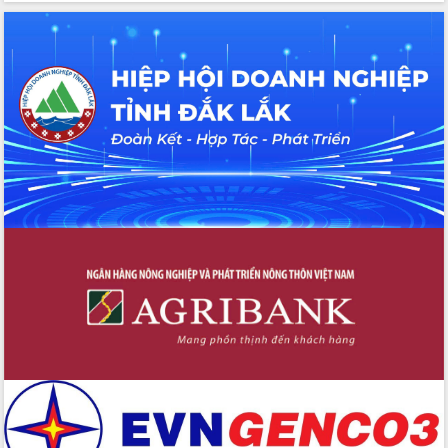
Hồ Thị Nguyên Thảo làm việc tại Trung
tâm Phục vụ hành chính công xã Ea
Phê
Xây dựng nền hành chính số đồng
hành cùng nông dân dân, doanh nghiệp
Giai đoạn 2026-2030, Đắk Lắk phấn
đấu có 77% xã đạt chuẩn nông thôn
mới
Chuyển đổi số 'mở đường' cho nông
nghiệp Đắk Lắk tăng trưởng bứt phá
Triển khai đồng bộ đo đạc, lập hồ sơ
địa chính, hoàn thiện cơ sở dữ liệu đất
đai
Ứng dụng sinh trắc học - Bước tiến
trong hành trình chuyển đổi số tại Đắk
Lắk
Đắk Lắk nâng cao hiệu quả công tác
Đảng từ Sổ tay đảng viên điện tử
Đắk Lắk đẩy mạnh nuôi biển công
nghệ, hướng tới phát triển thủy sản
bền vững