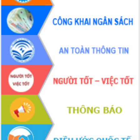
Định vị cà phê Việt Nam như một “di
sản sống” trong dòng chảy toàn cầu
Xây dựng nông thôn mới: Nâng cao đời
sống người dân từ những mô hình thiết
thực
Quyết liệt tháo gỡ vướng mắc, đẩy
nhanh tiến độ các dự án trọng điểm
trong Khu kinh tế Nam Phú Yên
Hòn Yến phát triển du lịch gắn với bảo
tồn biển
Lấy ý kiến điều chỉnh Quy hoạch tỉnh
Đắk Lắk thời kỳ 2021-2030, tầm nhìn
đến năm 2050
Phát động chiến dịch 30 ngày đêm
giải phóng mặt bằng Tuyến đường bộ
ven biển
Đắk Lắk nỗ lực thúc đẩy tăng trưởng
kinh tế từ 10% trở lên trong Quý
II/2026
Đắk Lắk ký kết thỏa thuận hợp tác về