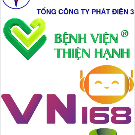
Tập huấn nâng cao năng lực triển khai
chuyển đổi số cho cán bộ, công chức
cấp xã
Đắk Lắk phát động hưởng ứng Ngày
Quyền của người tiêu dùng Việt Nam
2026
Đẩy mạnh cải cách hành chính, quyết
tâm đạt được mục tiêu tăng trưởng
hai con số trong năm 2026
Tổ chức trang trọng Lễ hội Đền thờ
Lương Văn Chánh năm 2026
Phó Bí thư Tỉnh ủy Đắk Lắk Đỗ Hữu
Huy giữ chức Bí thư Đảng ủy Ủy Ban
Nhân dân tỉnh
Bệnh án điện tử thúc đẩy chuyển đổi
số y tế tại Đắk Lắk
Chuyển đổi số thư viện: Mở rộng
không gian tri thức trong thời đại số
Đánh giá, rút kinh nghiệm công tác tổ
chức diễn tập trước ngày bầu cử