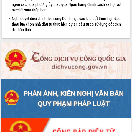
sầu riêng tại Đắk Lắk
ngân sách địa phương ủy thác qua Ngân hàng Chính sách xã hội với
mức lãi suất thấp hơn.
Trình diễn nghệ thuật chế biến các
món ăn từ sầu riêng
Nghị quyết điều chỉnh, bổ sung Danh mục các khu đất thực hiện đấu
thầu lựa chọn nhà đầu tư thực hiện dự án đầu tư có sử dụng đất trên
Đắk Lắk công bố Quy hoạch và xúc
địa bàn tỉnh
tiến đầu tư tỉnh
Ngành cá ngừ Đắk Lắk chủ động thích
ứng để giữ vững thị trường xuất khẩu
Diễn đàn Kinh tế tư nhân Việt Nam đột
phá cơ chế - Hợp tác công tư
Đề án 06 tạo bước ngoặt đột phá trong
cải cách hành chính tỉnh Đắk Lắk
Kết nối tour, đẩy mạnh chuyển đổi số
để phát triển du lịch Đắk Lắk
Khởi động Dự án Đầu tư xây dựng hạ
tầng kỹ thuật Cụm công nghiệp Tân
Tiến
Gặp mặt các cơ quan báo chí nhân Kỷ
niệm 101 năm Ngày Báo chí Cách
mạng Việt Nam
Đắk Lắk sơ kết 4 năm triển khai thực