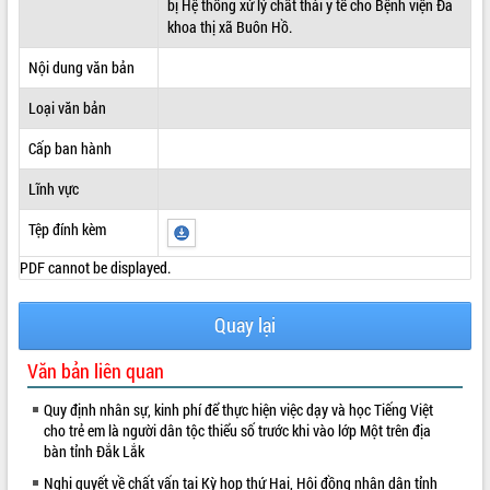
bị Hệ thống xử lý chất thải y tế cho Bệnh viện Đa
khoa thị xã Buôn Hồ.
ĐIỂM TIN VĂN BẢN
Nội dung văn bản
QUY HOẠCH - KẾ HOẠCH
Loại văn bản
Cấp ban hành
Lĩnh vực
Tệp đính kèm
PDF cannot be displayed.
Quay lại
Văn bản liên quan
Quy định nhân sự, kinh phí để thực hiện việc dạy và học Tiếng Việt
cho trẻ em là người dân tộc thiểu số trước khi vào lớp Một trên địa
bàn tỉnh Đắk Lắk
Nghị quyết về chất vấn tại Kỳ họp thứ Hai, Hội đồng nhân dân tỉnh