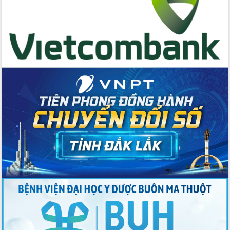
Chương trình “Gặp gỡ hữu nghị –
Friendship Meeting New Year 2026”
Bầu cử Quốc hội và HĐND: Cử tri Đắk
Lắk gửi gắm niềm tin, kỳ vọng vào lá
phiếu
Đắk Lắk sẵn sàng các điều kiện cho
Ngày hội bầu cử đại biểu Quốc hội
khóa XVI và HĐND các cấp nhiệm kỳ
2026-2031
Đảm bảo cuộc bầu cử đại biểu Quốc
hội và đại biểu HĐND các cấp diễn ra
an toàn, hiệu quả, đúng quy định
Thủ tướng Chính phủ Phạm Minh Chính
kiểm tra, chỉ đạo hoàn thành các dự
án cao tốc và thăm khu tái định cư tại
Đắk Lắk
Sôi nổi Hội đua ngựa truyền thống Gò
Thì Thùng mừng Xuân Bính Ngọ 2026
Lãnh đạo tỉnh dâng hương tưởng niệm
tại Đập Đồng Cam đầu Xuân Bính Ngọ