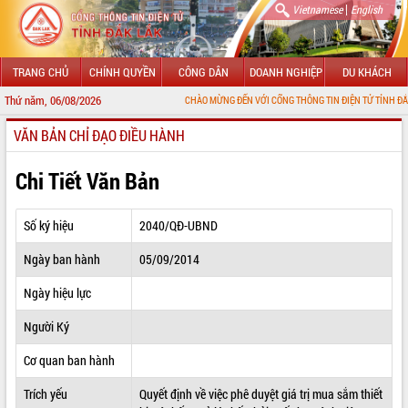
|
Vietnamese
English
TRANG CHỦ
CHÍNH QUYỀN
CÔNG DÂN
DOANH NGHIỆP
DU KHÁCH
Thứ năm, 06/08/2026
CHÀO MỪNG ĐẾN VỚI CỔNG THÔNG TIN ĐIỆN TỬ TỈNH ĐẮK LẮK
VĂN BẢN CHỈ ĐẠO ĐIỀU HÀNH
GIỚI THIỆU
LÃNH ĐẠO UBND TỈNH
Chi Tiết Văn Bản
TIN TỨC SỰ KIỆN
Số ký hiệu
2040/QĐ-UBND
SỞ, BAN, NGÀNH
Ngày ban hành
05/09/2014
UBND CÁC XÃ, PHƯỜNG
Ngày hiệu lực
THÔNG TIN CHỈ ĐẠO ĐIỀU HÀNH
Người Ký
HỆ THỐNG VĂN BẢN
Cơ quan ban hành
Trích yếu
Quyết định về việc phê duyệt giá trị mua sắm thiết
VĂN BẢN HĐND TỈNH