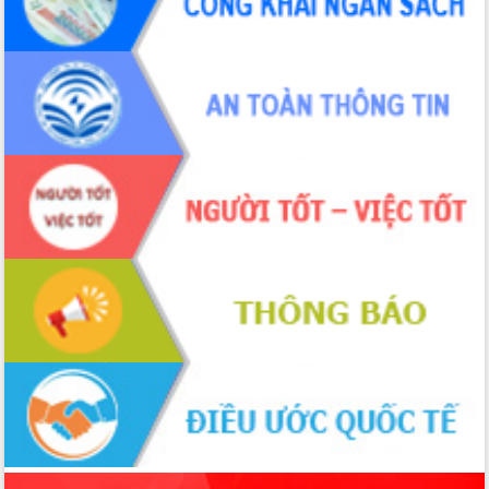
để phát triển du lịch Đắk Lắk
Khởi động Dự án Đầu tư xây dựng hạ
tầng kỹ thuật Cụm công nghiệp Tân
Tiến
Gặp mặt các cơ quan báo chí nhân Kỷ
niệm 101 năm Ngày Báo chí Cách
mạng Việt Nam
Đắk Lắk sơ kết 4 năm triển khai thực
hiện Đề án 06 của Chính phủ
Họp báo thông tin về Hội nghị Công bố
Quy hoạch và Xúc tiến đầu tư tỉnh Đắk
Lắk
Khơi thông điểm nghẽn, đẩy nhanh
giải ngân vốn khắc phục thiên tai
HĐND tỉnh thông qua điều chỉnh Quy
hoạch tỉnh thời kỳ 2021-2030
Hội thảo góp ý hồ sơ điều chỉnh quy
hoạch tỉnh Đắk Lắk thời kỳ 2021-2030,
tầm nhìn đến năm 2050
Nâng cao hiệu quả hoạt động của các