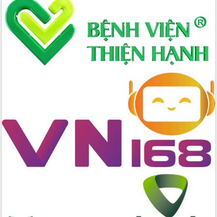
đến năm 2050
Phát động chiến dịch 30 ngày đêm
giải phóng mặt bằng Tuyến đường bộ
ven biển
Đắk Lắk nỗ lực thúc đẩy tăng trưởng
kinh tế từ 10% trở lên trong Quý
II/2026
Đắk Lắk ký kết thỏa thuận hợp tác về
chuyển đổi số giai đoạn 2026 – 2030
với Tập đoàn Bưu chính Viễn thông
Việt Nam
Thứ trưởng Bộ Y tế làm việc với tỉnh
Đắk Lắk về phát triển nhân lực y tế
cho trạm y tế cấp xã
Du lịch Đắk Lắk nâng tầm trải nghiệm
du khách thông qua Hệ thống cơ sở dữ
liệu và Bản đồ số
Tập huấn ứng dụng trí tuệ nhân tạo (AI)
trong thương mại điện tử năm 2026
Đoàn đại biểu Quốc hội tỉnh Đắk Lắk
trao đổi thông tin trước Kỳ họp thứ