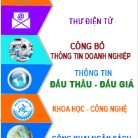
Lễ truy điệu và an táng hài cốt liệt sĩ
tại Nghĩa trang Liệt sĩ xã Sơn Hòa
Bàn giải pháp tháo gỡ khó khăn trong
xuất khẩu sầu riêng và triển khai quy
định EUDR
Thứ trưởng Bộ Nông nghiệp và Môi
trường Nguyễn Hoàng Hiệp khảo sát
vùng trồng và doanh nghiệp đóng gói
sầu riêng tại Đắk Lắk
Trình diễn nghệ thuật chế biến các
món ăn từ sầu riêng
Đắk Lắk công bố Quy hoạch và xúc
tiến đầu tư tỉnh
Ngành cá ngừ Đắk Lắk chủ động thích
ứng để giữ vững thị trường xuất khẩu
Diễn đàn Kinh tế tư nhân Việt Nam đột
phá cơ chế - Hợp tác công tư
Đề án 06 tạo bước ngoặt đột phá trong
cải cách hành chính tỉnh Đắk Lắk
Kết nối tour, đẩy mạnh chuyển đổi số