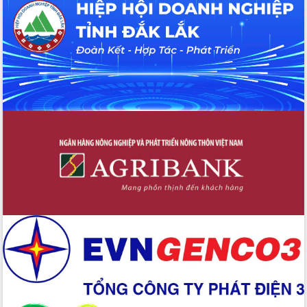
Đắk Lắk: Tôn vinh 46 giải pháp tại Hội
thi Sáng tạo Kỹ thuật 2024 - 2025
Đắk Lắk rà soát, điều chỉnh Đề án 190
về phát triển nuôi trồng thủy sản
Phó Chủ tịch UBND tỉnh Đắk Lắk
Trương Công Thái kiểm tra thực địa
Dự án cao tốc Khánh Hòa - Buôn Ma
Thuột
Định vị cà phê Việt Nam như một “di
sản sống” trong dòng chảy toàn cầu
Xây dựng nông thôn mới: Nâng cao đời
sống người dân từ những mô hình thiết
thực
Quyết liệt tháo gỡ vướng mắc, đẩy
nhanh tiến độ các dự án trọng điểm
trong Khu kinh tế Nam Phú Yên
Hòn Yến phát triển du lịch gắn với bảo
tồn biển
Lấy ý kiến điều chỉnh Quy hoạch tỉnh
Đắk Lắk thời kỳ 2021-2030, tầm nhìn