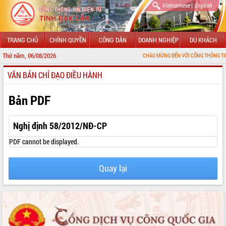
|
Vietnamese
English
TRANG CHỦ
CHÍNH QUYỀN
CÔNG DÂN
DOANH NGHIỆP
DU KHÁCH
Thứ năm, 06/08/2026
CHÀO MỪNG ĐẾN VỚI CỔNG THÔNG TIN ĐIỆN TỬ T
VĂN BẢN CHỈ ĐẠO ĐIỀU HÀNH
GIỚI THIỆU
LÃNH ĐẠO UBND TỈNH
Bản PDF
TIN TỨC SỰ KIỆN
Nghị định 58/2012/NĐ-CP
SỞ, BAN, NGÀNH
PDF cannot be displayed.
UBND CÁC XÃ, PHƯỜNG
Quay lại
THÔNG TIN CHỈ ĐẠO ĐIỀU HÀNH
HỆ THỐNG VĂN BẢN
VĂN BẢN HĐND TỈNH