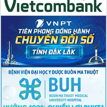
nhất, Quốc hội khóa XVI
Quyết liệt cải cách hành chính, khơi
thông nguồn lực phát triển
Nâng cao hiệu lực, hiệu quả HĐND
tỉnh thông qua hiện đại hóa hành chính
Xã Ea Phê gắn cải cách hành chính với
chuyển đổi số
Phó Chủ tịch Thường trực UBND tỉnh
Hồ Thị Nguyên Thảo làm việc tại Trung
tâm Phục vụ hành chính công xã Ea
Phê
Xây dựng nền hành chính số đồng
hành cùng nông dân dân, doanh nghiệp
Giai đoạn 2026-2030, Đắk Lắk phấn
đấu có 77% xã đạt chuẩn nông thôn
mới
Chuyển đổi số 'mở đường' cho nông
nghiệp Đắk Lắk tăng trưởng bứt phá
Triển khai đồng bộ đo đạc, lập hồ sơ
địa chính, hoàn thiện cơ sở dữ liệu đất
đai