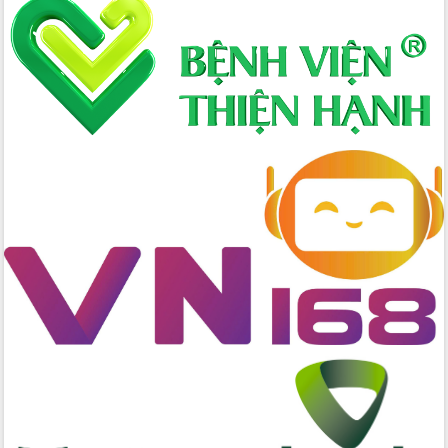
Xây dựng nông thôn mới: Nâng cao đời
sống người dân từ những mô hình thiết
thực
Quyết liệt tháo gỡ vướng mắc, đẩy
nhanh tiến độ các dự án trọng điểm
trong Khu kinh tế Nam Phú Yên
Hòn Yến phát triển du lịch gắn với bảo
tồn biển
Lấy ý kiến điều chỉnh Quy hoạch tỉnh
Đắk Lắk thời kỳ 2021-2030, tầm nhìn
đến năm 2050
Phát động chiến dịch 30 ngày đêm
giải phóng mặt bằng Tuyến đường bộ
ven biển
Đắk Lắk nỗ lực thúc đẩy tăng trưởng
kinh tế từ 10% trở lên trong Quý
II/2026
Đắk Lắk ký kết thỏa thuận hợp tác về
chuyển đổi số giai đoạn 2026 – 2030
với Tập đoàn Bưu chính Viễn thông
Việt Nam