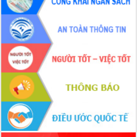
món ăn từ sầu riêng
Đắk Lắk công bố Quy hoạch và xúc
tiến đầu tư tỉnh
Ngành cá ngừ Đắk Lắk chủ động thích
ứng để giữ vững thị trường xuất khẩu
Diễn đàn Kinh tế tư nhân Việt Nam đột
phá cơ chế - Hợp tác công tư
Đề án 06 tạo bước ngoặt đột phá trong
cải cách hành chính tỉnh Đắk Lắk
Kết nối tour, đẩy mạnh chuyển đổi số
để phát triển du lịch Đắk Lắk
Khởi động Dự án Đầu tư xây dựng hạ
tầng kỹ thuật Cụm công nghiệp Tân
Tiến
Gặp mặt các cơ quan báo chí nhân Kỷ
niệm 101 năm Ngày Báo chí Cách
mạng Việt Nam
Đắk Lắk sơ kết 4 năm triển khai thực
hiện Đề án 06 của Chính phủ
Họp báo thông tin về Hội nghị Công bố