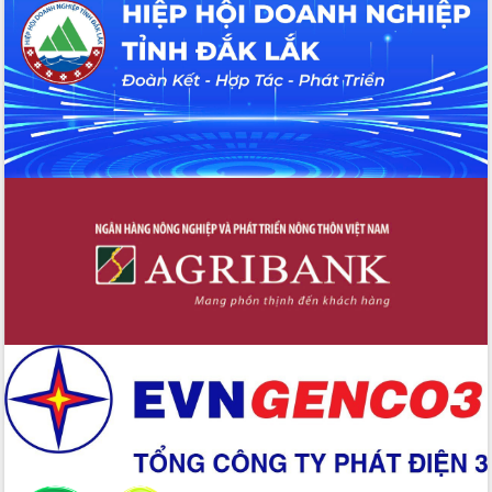
Hội thảo khoa học “Giải pháp thúc đẩy
phát triển nền kinh tế xanh tại tỉnh
Đắk Lắk”
Tăng cường giám sát, đôn đốc thực
hiện nhiệm vụ quản lý tài sản công
hàng tuần
Tháo gỡ những vướng mắc, đẩy mạnh
công tác cải cách thủ tục hành chính
tại Trung tâm Phục vụ hành chính
công tỉnh
Đắk Lắk: Tôn vinh 46 giải pháp tại Hội
thi Sáng tạo Kỹ thuật 2024 - 2025
Đắk Lắk rà soát, điều chỉnh Đề án 190
về phát triển nuôi trồng thủy sản
Phó Chủ tịch UBND tỉnh Đắk Lắk
Trương Công Thái kiểm tra thực địa
Dự án cao tốc Khánh Hòa - Buôn Ma
Thuột
Định vị cà phê Việt Nam như một “di
sản sống” trong dòng chảy toàn cầu