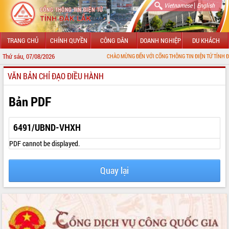
|
Vietnamese
English
TRANG CHỦ
CHÍNH QUYỀN
CÔNG DÂN
DOANH NGHIỆP
DU KHÁCH
Thứ sáu, 07/08/2026
CHÀO MỪNG ĐẾN VỚI CỔNG THÔNG TIN ĐIỆN TỬ TỈNH ĐẮK LẮK
VĂN BẢN CHỈ ĐẠO ĐIỀU HÀNH
GIỚI THIỆU
LÃNH ĐẠO UBND TỈNH
Bản PDF
TIN TỨC SỰ KIỆN
6491/UBND-VHXH
SỞ, BAN, NGÀNH
PDF cannot be displayed.
UBND CÁC XÃ, PHƯỜNG
Quay lại
THÔNG TIN CHỈ ĐẠO ĐIỀU HÀNH
HỆ THỐNG VĂN BẢN
VĂN BẢN HĐND TỈNH