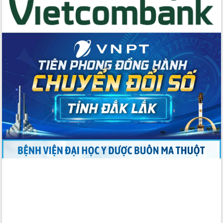
Thứ trưởng Bộ Y tế làm việc với tỉnh
Đắk Lắk về phát triển nhân lực y tế
cho trạm y tế cấp xã
Du lịch Đắk Lắk nâng tầm trải nghiệm
du khách thông qua Hệ thống cơ sở dữ
liệu và Bản đồ số
Tập huấn ứng dụng trí tuệ nhân tạo (AI)
trong thương mại điện tử năm 2026
Đoàn đại biểu Quốc hội tỉnh Đắk Lắk
trao đổi thông tin trước Kỳ họp thứ
nhất, Quốc hội khóa XVI
Quyết liệt cải cách hành chính, khơi
thông nguồn lực phát triển
Nâng cao hiệu lực, hiệu quả HĐND
tỉnh thông qua hiện đại hóa hành chính
Xã Ea Phê gắn cải cách hành chính với
chuyển đổi số
Phó Chủ tịch Thường trực UBND tỉnh
Hồ Thị Nguyên Thảo làm việc tại Trung
tâm Phục vụ hành chính công xã Ea
Phê