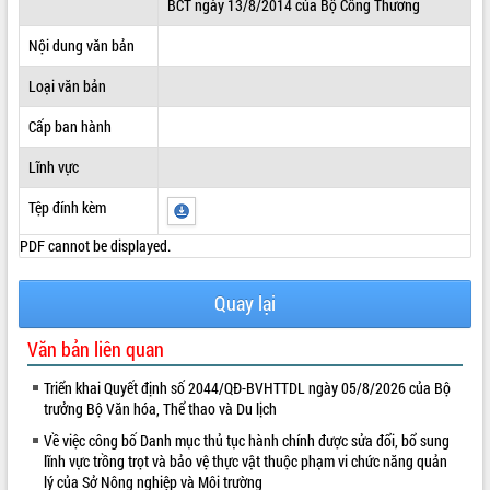
BCT ngày 13/8/2014 của Bộ Công Thương
ĐIỂM TIN VĂN BẢN
Nội dung văn bản
QUY HOẠCH - KẾ HOẠCH
Loại văn bản
Cấp ban hành
Lĩnh vực
Tệp đính kèm
PDF cannot be displayed.
Quay lại
Văn bản liên quan
Triển khai Quyết định số 2044/QĐ-BVHTTDL ngày 05/8/2026 của Bộ
trưởng Bộ Văn hóa, Thể thao và Du lịch
Về việc công bố Danh mục thủ tục hành chính được sửa đổi, bổ sung
lĩnh vực trồng trọt và bảo vệ thực vật thuộc phạm vi chức năng quản
lý của Sở Nông nghiệp và Môi trường