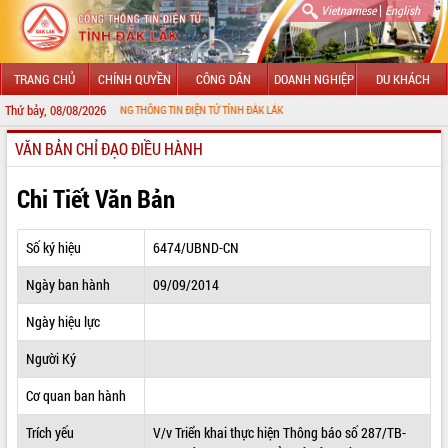
|
Vietnamese
English
TRANG CHỦ
CHÍNH QUYỀN
CÔNG DÂN
DOANH NGHIỆP
DU KHÁCH
Thứ bảy, 08/08/2026
G ĐẾN VỚI CỔNG THÔNG TIN ĐIỆN TỬ TỈNH ĐẮK LẮK
VĂN BẢN CHỈ ĐẠO ĐIỀU HÀNH
GIỚI THIỆU
LÃNH ĐẠO UBND TỈNH
Chi Tiết Văn Bản
TIN TỨC SỰ KIỆN
Số ký hiệu
6474/UBND-CN
SỞ, BAN, NGÀNH
Ngày ban hành
09/09/2014
UBND CÁC XÃ, PHƯỜNG
Ngày hiệu lực
THÔNG TIN CHỈ ĐẠO ĐIỀU HÀNH
Người Ký
HỆ THỐNG VĂN BẢN
Cơ quan ban hành
Trích yếu
V/v Triển khai thực hiện Thông báo số 287/TB-
VĂN BẢN HĐND TỈNH