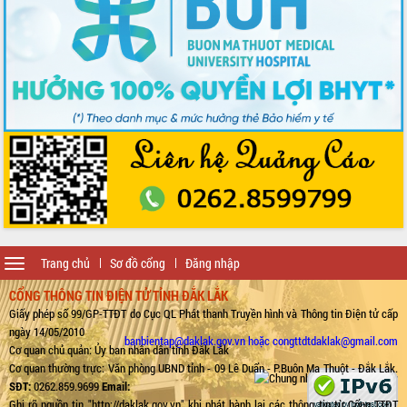
Toggle
Trang chủ
Sơ đồ cổng
Đăng nhập
navigation
CỔNG THÔNG TIN ĐIỆN TỬ TỈNH ĐẮK LẮK
Giấy phép số 99/GP-TTĐT do Cục QL Phát thanh Truyền hình và Thông tin Điện tử cấp
ngày 14/05/2010
banbientap@daklak.gov.vn hoặc congttdtdaklak@gmail.com
Cơ quan chủ quản: Ủy ban nhân dân tỉnh Đắk Lắk
Cơ quan thường trực: Văn phòng UBND tỉnh - 09 Lê Duẩn - P.Buôn Ma Thuột - Đắk Lắk.
SĐT:
0262.859.9699
Email:
Ghi rõ nguồn tin "http://daklak.gov.vn" khi phát hành lại các thông tin từ Cổng TTĐT