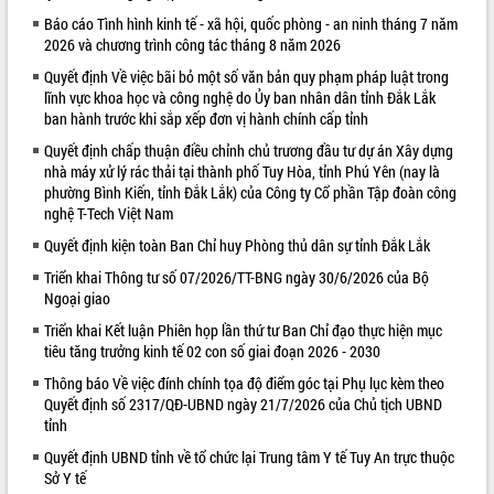
Báo cáo Tình hình kinh tế - xã hội, quốc phòng - an ninh tháng 7 năm
VIDEO
2026 và chương trình công tác tháng 8 năm 2026
Không có file video nào để phát.
Quyết định Về việc bãi bỏ một số văn bản quy phạm pháp luật trong
lĩnh vực khoa học và công nghệ do Ủy ban nhân dân tỉnh Đắk Lắk
ALBUM ẢNH
ban hành trước khi sắp xếp đơn vị hành chính cấp tỉnh
Quyết định chấp thuận điều chỉnh chủ trương đầu tư dự án Xây dựng
nhà máy xử lý rác thải tại thành phố Tuy Hòa, tỉnh Phú Yên (nay là
phường Bình Kiến, tỉnh Đắk Lắk) của Công ty Cổ phần Tập đoàn công
nghệ T-Tech Việt Nam
Quyết định kiện toàn Ban Chỉ huy Phòng thủ dân sự tỉnh Đắk Lắk
Triển khai Thông tư số 07/2026/TT-BNG ngày 30/6/2026 của Bộ
Ngoại giao
Triển khai Kết luận Phiên họp lần thứ tư Ban Chỉ đạo thực hiện mục
LIÊN KẾT WEB
tiêu tăng trưởng kinh tế 02 con số giai đoạn 2026 - 2030
Thông báo Về việc đính chính tọa độ điểm góc tại Phụ lục kèm theo
Quyết định số 2317/QĐ-UBND ngày 21/7/2026 của Chủ tịch UBND
tỉnh
Quyết định UBND tỉnh về tổ chức lại Trung tâm Y tế Tuy An trực thuộc
Sở Y tế