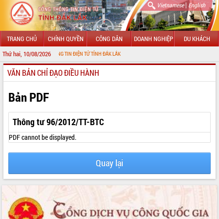
|
Vietnamese
English
TRANG CHỦ
CHÍNH QUYỀN
CÔNG DÂN
DOANH NGHIỆP
DU KHÁCH
Thứ hai, 10/08/2026
ỚI CỔNG THÔNG TIN ĐIỆN TỬ TỈNH ĐẮK LẮK
VĂN BẢN CHỈ ĐẠO ĐIỀU HÀNH
GIỚI THIỆU
LÃNH ĐẠO UBND TỈNH
Bản PDF
TIN TỨC SỰ KIỆN
Thông tư 96/2012/TT-BTC
SỞ, BAN, NGÀNH
PDF cannot be displayed.
UBND CÁC XÃ, PHƯỜNG
Quay lại
THÔNG TIN CHỈ ĐẠO ĐIỀU HÀNH
HỆ THỐNG VĂN BẢN
VĂN BẢN HĐND TỈNH