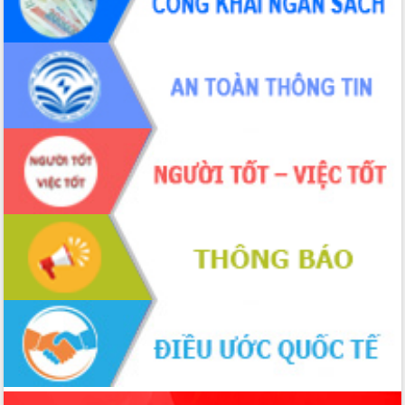
ứng để giữ vững thị trường xuất khẩu
Diễn đàn Kinh tế tư nhân Việt Nam đột
phá cơ chế - Hợp tác công tư
Đề án 06 tạo bước ngoặt đột phá trong
cải cách hành chính tỉnh Đắk Lắk
Kết nối tour, đẩy mạnh chuyển đổi số
để phát triển du lịch Đắk Lắk
Khởi động Dự án Đầu tư xây dựng hạ
tầng kỹ thuật Cụm công nghiệp Tân
Tiến
Gặp mặt các cơ quan báo chí nhân Kỷ
niệm 101 năm Ngày Báo chí Cách
mạng Việt Nam
Đắk Lắk sơ kết 4 năm triển khai thực
hiện Đề án 06 của Chính phủ
Họp báo thông tin về Hội nghị Công bố
Quy hoạch và Xúc tiến đầu tư tỉnh Đắk
Lắk
Khơi thông điểm nghẽn, đẩy nhanh
giải ngân vốn khắc phục thiên tai