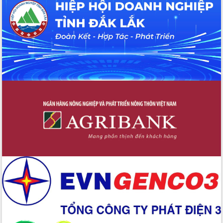
hiện nhiệm vụ quản lý tài sản công
hàng tuần
Tháo gỡ những vướng mắc, đẩy mạnh
công tác cải cách thủ tục hành chính
tại Trung tâm Phục vụ hành chính
công tỉnh
Đắk Lắk: Tôn vinh 46 giải pháp tại Hội
thi Sáng tạo Kỹ thuật 2024 - 2025
Đắk Lắk rà soát, điều chỉnh Đề án 190
về phát triển nuôi trồng thủy sản
Phó Chủ tịch UBND tỉnh Đắk Lắk
Trương Công Thái kiểm tra thực địa
Dự án cao tốc Khánh Hòa - Buôn Ma
Thuột
Định vị cà phê Việt Nam như một “di
sản sống” trong dòng chảy toàn cầu
Xây dựng nông thôn mới: Nâng cao đời
sống người dân từ những mô hình thiết
thực
Quyết liệt tháo gỡ vướng mắc, đẩy