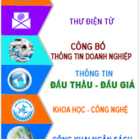
Rà soát, hoàn thiện hệ thống thiết chế
văn hóa, thể thao đáp ứng yêu cầu
phát triển mới
Thường trực HĐND tỉnh Đắk Lắk gặp
mặt Đoàn chuyên gia y tế TP. Hồ Chí
Minh
Lễ truy điệu và an táng hài cốt liệt sĩ
tại Nghĩa trang Liệt sĩ xã Sơn Hòa
Bàn giải pháp tháo gỡ khó khăn trong
xuất khẩu sầu riêng và triển khai quy
định EUDR
Thứ trưởng Bộ Nông nghiệp và Môi
trường Nguyễn Hoàng Hiệp khảo sát
vùng trồng và doanh nghiệp đóng gói
sầu riêng tại Đắk Lắk
Trình diễn nghệ thuật chế biến các
món ăn từ sầu riêng
Đắk Lắk công bố Quy hoạch và xúc
tiến đầu tư tỉnh
Ngành cá ngừ Đắk Lắk chủ động thích