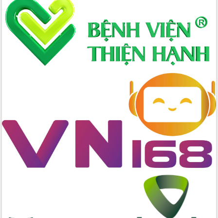
nhanh tiến độ các dự án trọng điểm
trong Khu kinh tế Nam Phú Yên
Hòn Yến phát triển du lịch gắn với bảo
tồn biển
Lấy ý kiến điều chỉnh Quy hoạch tỉnh
Đắk Lắk thời kỳ 2021-2030, tầm nhìn
đến năm 2050
Phát động chiến dịch 30 ngày đêm
giải phóng mặt bằng Tuyến đường bộ
ven biển
Đắk Lắk nỗ lực thúc đẩy tăng trưởng
kinh tế từ 10% trở lên trong Quý
II/2026
Đắk Lắk ký kết thỏa thuận hợp tác về
chuyển đổi số giai đoạn 2026 – 2030
với Tập đoàn Bưu chính Viễn thông
Việt Nam
Thứ trưởng Bộ Y tế làm việc với tỉnh
Đắk Lắk về phát triển nhân lực y tế
cho trạm y tế cấp xã
Du lịch Đắk Lắk nâng tầm trải nghiệm