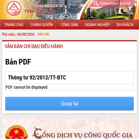
|
Vietnamese
English
TRANG CHỦ
CHÍNH QUYỀN
CÔNG DÂN
DOANH NGHIỆP
DU KHÁCH
Thứ năm, 06/08/2026
CHÀO
VĂN BẢN CHỈ ĐẠO ĐIỀU HÀNH
GIỚI THIỆU
LÃNH ĐẠO UBND TỈNH
Bản PDF
TIN TỨC SỰ KIỆN
Thông tư 92/2012/TT-BTC
SỞ, BAN, NGÀNH
PDF cannot be displayed.
UBND CÁC XÃ, PHƯỜNG
Quay lại
THÔNG TIN CHỈ ĐẠO ĐIỀU HÀNH
HỆ THỐNG VĂN BẢN
VĂN BẢN HĐND TỈNH