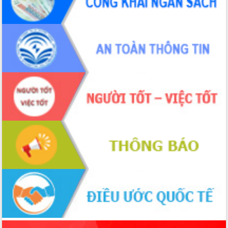
ứng để giữ vững thị trường xuất khẩu
Diễn đàn Kinh tế tư nhân Việt Nam đột
phá cơ chế - Hợp tác công tư
Đề án 06 tạo bước ngoặt đột phá trong
cải cách hành chính tỉnh Đắk Lắk
Kết nối tour, đẩy mạnh chuyển đổi số
để phát triển du lịch Đắk Lắk
Khởi động Dự án Đầu tư xây dựng hạ
tầng kỹ thuật Cụm công nghiệp Tân
Tiến
Gặp mặt các cơ quan báo chí nhân Kỷ
niệm 101 năm Ngày Báo chí Cách
mạng Việt Nam
Đắk Lắk sơ kết 4 năm triển khai thực
hiện Đề án 06 của Chính phủ
Họp báo thông tin về Hội nghị Công bố
Quy hoạch và Xúc tiến đầu tư tỉnh Đắk
Lắk
Khơi thông điểm nghẽn, đẩy nhanh
giải ngân vốn khắc phục thiên tai