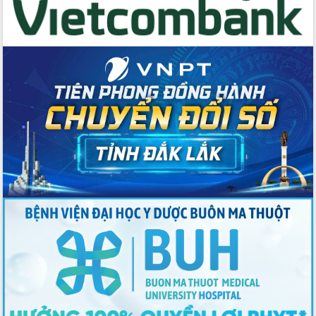
du khách thông qua Hệ thống cơ sở dữ
liệu và Bản đồ số
Tập huấn ứng dụng trí tuệ nhân tạo (AI)
trong thương mại điện tử năm 2026
Đoàn đại biểu Quốc hội tỉnh Đắk Lắk
trao đổi thông tin trước Kỳ họp thứ
nhất, Quốc hội khóa XVI
Quyết liệt cải cách hành chính, khơi
thông nguồn lực phát triển
Nâng cao hiệu lực, hiệu quả HĐND
tỉnh thông qua hiện đại hóa hành chính
Xã Ea Phê gắn cải cách hành chính với
chuyển đổi số
Phó Chủ tịch Thường trực UBND tỉnh
Hồ Thị Nguyên Thảo làm việc tại Trung
tâm Phục vụ hành chính công xã Ea
Phê
Xây dựng nền hành chính số đồng
hành cùng nông dân dân, doanh nghiệp
Giai đoạn 2026-2030, Đắk Lắk phấn
đấu có 77% xã đạt chuẩn nông thôn