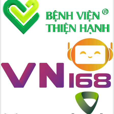
nhanh tiến độ các dự án trọng điểm
trong Khu kinh tế Nam Phú Yên
Hòn Yến phát triển du lịch gắn với bảo
tồn biển
Lấy ý kiến điều chỉnh Quy hoạch tỉnh
Đắk Lắk thời kỳ 2021-2030, tầm nhìn
đến năm 2050
Phát động chiến dịch 30 ngày đêm
giải phóng mặt bằng Tuyến đường bộ
ven biển
Đắk Lắk nỗ lực thúc đẩy tăng trưởng
kinh tế từ 10% trở lên trong Quý
II/2026
Đắk Lắk ký kết thỏa thuận hợp tác về
chuyển đổi số giai đoạn 2026 – 2030
với Tập đoàn Bưu chính Viễn thông
Việt Nam
Thứ trưởng Bộ Y tế làm việc với tỉnh
Đắk Lắk về phát triển nhân lực y tế
cho trạm y tế cấp xã
Du lịch Đắk Lắk nâng tầm trải nghiệm