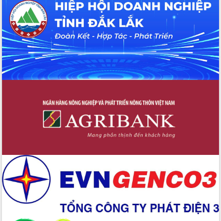
hiện nhiệm vụ quản lý tài sản công
hàng tuần
Tháo gỡ những vướng mắc, đẩy mạnh
công tác cải cách thủ tục hành chính
tại Trung tâm Phục vụ hành chính
công tỉnh
Đắk Lắk: Tôn vinh 46 giải pháp tại Hội
thi Sáng tạo Kỹ thuật 2024 - 2025
Đắk Lắk rà soát, điều chỉnh Đề án 190
về phát triển nuôi trồng thủy sản
Phó Chủ tịch UBND tỉnh Đắk Lắk
Trương Công Thái kiểm tra thực địa
Dự án cao tốc Khánh Hòa - Buôn Ma
Thuột
Định vị cà phê Việt Nam như một “di
sản sống” trong dòng chảy toàn cầu
Xây dựng nông thôn mới: Nâng cao đời
sống người dân từ những mô hình thiết
thực
Quyết liệt tháo gỡ vướng mắc, đẩy