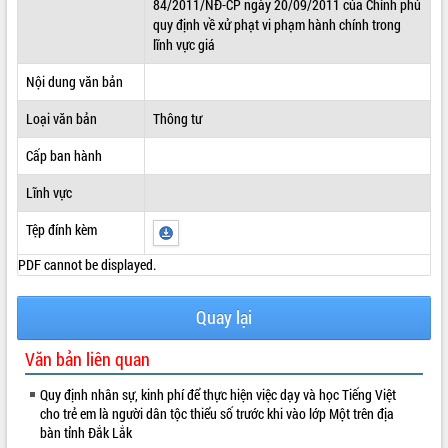
84/2011/NĐ-CP ngày 20/09/2011 của Chính phủ
quy định về xử phạt vi phạm hành chính trong
ĐIỂM TIN VĂN BẢN
lĩnh vực giá
QUY HOẠCH - KẾ HOẠCH
Nội dung văn bản
Loại văn bản
Thông tư
Cấp ban hành
Lĩnh vực
Tệp đính kèm
PDF cannot be displayed.
Quay lại
Văn bản liên quan
Quy định nhân sự, kinh phí để thực hiện việc dạy và học Tiếng Việt
cho trẻ em là người dân tộc thiểu số trước khi vào lớp Một trên địa
bàn tỉnh Đắk Lắk