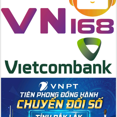
Huy giữ chức Bí thư Đảng ủy Ủy Ban
Nhân dân tỉnh
Bệnh án điện tử thúc đẩy chuyển đổi
số y tế tại Đắk Lắk
Chuyển đổi số thư viện: Mở rộng
không gian tri thức trong thời đại số
Đánh giá, rút kinh nghiệm công tác tổ
chức diễn tập trước ngày bầu cử
Chương trình “Gặp gỡ hữu nghị –
Friendship Meeting New Year 2026”
Bầu cử Quốc hội và HĐND: Cử tri Đắk
Lắk gửi gắm niềm tin, kỳ vọng vào lá
phiếu
Đắk Lắk sẵn sàng các điều kiện cho
Ngày hội bầu cử đại biểu Quốc hội
khóa XVI và HĐND các cấp nhiệm kỳ
2026-2031
Đảm bảo cuộc bầu cử đại biểu Quốc
hội và đại biểu HĐND các cấp diễn ra
an toàn, hiệu quả, đúng quy định