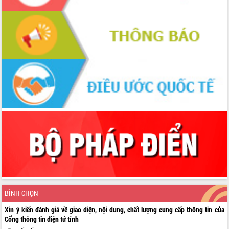
đến năm 2050
Phát động chiến dịch 30 ngày đêm
giải phóng mặt bằng Tuyến đường bộ
ven biển
Đắk Lắk nỗ lực thúc đẩy tăng trưởng
kinh tế từ 10% trở lên trong Quý
II/2026
Đắk Lắk ký kết thỏa thuận hợp tác về
chuyển đổi số giai đoạn 2026 – 2030
với Tập đoàn Bưu chính Viễn thông
Việt Nam
Thứ trưởng Bộ Y tế làm việc với tỉnh
Đắk Lắk về phát triển nhân lực y tế
cho trạm y tế cấp xã
Du lịch Đắk Lắk nâng tầm trải nghiệm
du khách thông qua Hệ thống cơ sở dữ
liệu và Bản đồ số
Tập huấn ứng dụng trí tuệ nhân tạo (AI)
BÌNH CHỌN
trong thương mại điện tử năm 2026
Xin ý kiến đánh giá về giao diện, nội dung, chất lượng cung cấp thông tin của
Đoàn đại biểu Quốc hội tỉnh Đắk Lắk
Cổng thông tin điện tử tỉnh
trao đổi thông tin trước Kỳ họp thứ