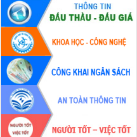
Đắk Lắk: Tôn vinh 46 giải pháp tại Hội
thi Sáng tạo Kỹ thuật 2024 - 2025
Đắk Lắk rà soát, điều chỉnh Đề án 190
về phát triển nuôi trồng thủy sản
Phó Chủ tịch UBND tỉnh Đắk Lắk
Trương Công Thái kiểm tra thực địa
Dự án cao tốc Khánh Hòa - Buôn Ma
Thuột
Định vị cà phê Việt Nam như một “di
sản sống” trong dòng chảy toàn cầu
Xây dựng nông thôn mới: Nâng cao đời
sống người dân từ những mô hình thiết
thực
Quyết liệt tháo gỡ vướng mắc, đẩy
nhanh tiến độ các dự án trọng điểm
trong Khu kinh tế Nam Phú Yên
Hòn Yến phát triển du lịch gắn với bảo
tồn biển
Lấy ý kiến điều chỉnh Quy hoạch tỉnh
Đắk Lắk thời kỳ 2021-2030, tầm nhìn