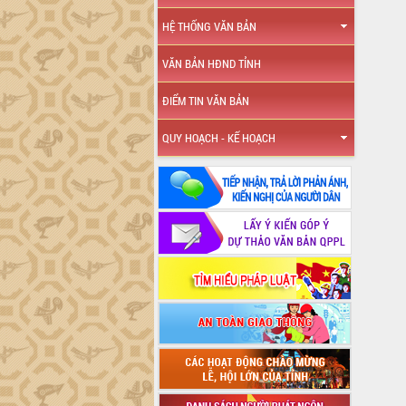
HỆ THỐNG VĂN BẢN
VĂN BẢN HĐND TỈNH
ĐIỂM TIN VĂN BẢN
QUY HOẠCH - KẾ HOẠCH