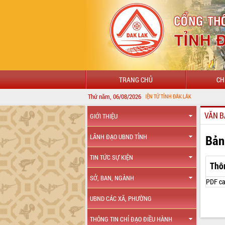
TRANG CHỦ
CH
Thứ năm, 06/08/2026
CHÀO MỪNG ĐẾN VỚI CỔNG THÔNG TIN ĐIỆN TỬ TỈNH ĐẮK LẮK
VĂN B
GIỚI THIỆU
Bản
LÃNH ĐẠO UBND TỈNH
TIN TỨC SỰ KIỆN
Thô
SỞ, BAN, NGÀNH
PDF ca
UBND CÁC XÃ, PHƯỜNG
THÔNG TIN CHỈ ĐẠO ĐIỀU HÀNH