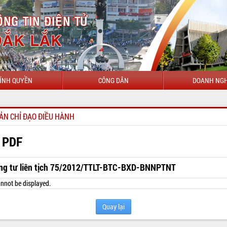
ÍNH QUYỀN
CÔNG DÂN
DOANH NGH
ẢN CHỈ ĐẠO ĐIỀU HÀNH
 PDF
ng tư liên tịch 75/2012/TTLT-BTC-BXD-BNNPTNT
nnot be displayed.
Quay lại