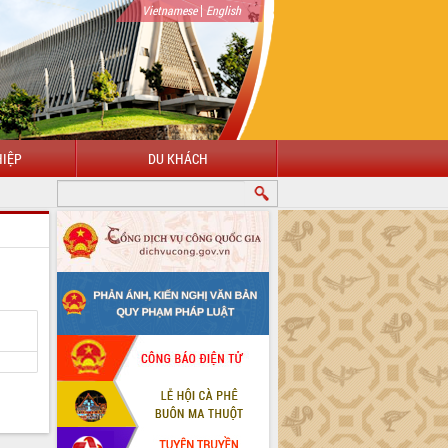
|
Vietnamese
English
IỆP
DU KHÁCH