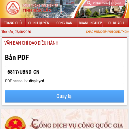
|
Vietnamese
English
TRANG CHỦ
CHÍNH QUYỀN
CÔNG DÂN
DOANH NGHIỆP
DU KHÁCH
Thứ sáu, 07/08/2026
CHÀO MỪNG ĐẾN VỚI CỔNG THÔNG TIN ĐIỆN TỬ
VĂN BẢN CHỈ ĐẠO ĐIỀU HÀNH
GIỚI THIỆU
LÃNH ĐẠO UBND TỈNH
Bản PDF
TIN TỨC SỰ KIỆN
6817/UBND-CN
SỞ, BAN, NGÀNH
PDF cannot be displayed.
UBND CÁC XÃ, PHƯỜNG
Quay lại
THÔNG TIN CHỈ ĐẠO ĐIỀU HÀNH
HỆ THỐNG VĂN BẢN
VĂN BẢN HĐND TỈNH