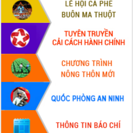
VIDEO
Không có file video nào để phát.
ALBUM ẢNH
LIÊN KẾT WEB