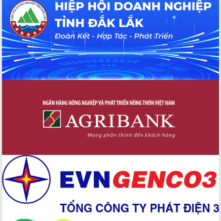
Tháo gỡ những vướng mắc, đẩy mạnh
công tác cải cách thủ tục hành chính
tại Trung tâm Phục vụ hành chính
công tỉnh
Đắk Lắk: Tôn vinh 46 giải pháp tại Hội
thi Sáng tạo Kỹ thuật 2024 - 2025
Đắk Lắk rà soát, điều chỉnh Đề án 190
về phát triển nuôi trồng thủy sản
Phó Chủ tịch UBND tỉnh Đắk Lắk
Trương Công Thái kiểm tra thực địa
Dự án cao tốc Khánh Hòa - Buôn Ma
Thuột
Định vị cà phê Việt Nam như một “di
sản sống” trong dòng chảy toàn cầu
Xây dựng nông thôn mới: Nâng cao đời
sống người dân từ những mô hình thiết
thực
Quyết liệt tháo gỡ vướng mắc, đẩy
nhanh tiến độ các dự án trọng điểm
trong Khu kinh tế Nam Phú Yên