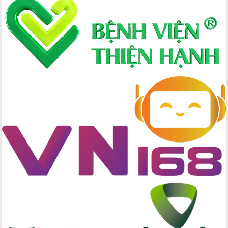
Hòn Yến phát triển du lịch gắn với bảo
tồn biển
Lấy ý kiến điều chỉnh Quy hoạch tỉnh
Đắk Lắk thời kỳ 2021-2030, tầm nhìn
đến năm 2050
Phát động chiến dịch 30 ngày đêm
giải phóng mặt bằng Tuyến đường bộ
ven biển
Đắk Lắk nỗ lực thúc đẩy tăng trưởng
kinh tế từ 10% trở lên trong Quý
II/2026
Đắk Lắk ký kết thỏa thuận hợp tác về
chuyển đổi số giai đoạn 2026 – 2030
với Tập đoàn Bưu chính Viễn thông
Việt Nam
Thứ trưởng Bộ Y tế làm việc với tỉnh
Đắk Lắk về phát triển nhân lực y tế
cho trạm y tế cấp xã
Du lịch Đắk Lắk nâng tầm trải nghiệm
du khách thông qua Hệ thống cơ sở dữ
liệu và Bản đồ số