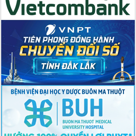
Tập huấn ứng dụng trí tuệ nhân tạo (AI)
trong thương mại điện tử năm 2026
Đoàn đại biểu Quốc hội tỉnh Đắk Lắk
trao đổi thông tin trước Kỳ họp thứ
nhất, Quốc hội khóa XVI
Quyết liệt cải cách hành chính, khơi
thông nguồn lực phát triển
Nâng cao hiệu lực, hiệu quả HĐND
tỉnh thông qua hiện đại hóa hành chính
Xã Ea Phê gắn cải cách hành chính với
chuyển đổi số
Phó Chủ tịch Thường trực UBND tỉnh
Hồ Thị Nguyên Thảo làm việc tại Trung
tâm Phục vụ hành chính công xã Ea
Phê
Xây dựng nền hành chính số đồng
hành cùng nông dân dân, doanh nghiệp
Giai đoạn 2026-2030, Đắk Lắk phấn
đấu có 77% xã đạt chuẩn nông thôn
mới