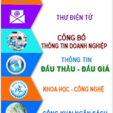
phát triển mới
Thường trực HĐND tỉnh Đắk Lắk gặp
mặt Đoàn chuyên gia y tế TP. Hồ Chí
Minh
Lễ truy điệu và an táng hài cốt liệt sĩ
tại Nghĩa trang Liệt sĩ xã Sơn Hòa
Bàn giải pháp tháo gỡ khó khăn trong
xuất khẩu sầu riêng và triển khai quy
định EUDR
Thứ trưởng Bộ Nông nghiệp và Môi
trường Nguyễn Hoàng Hiệp khảo sát
vùng trồng và doanh nghiệp đóng gói
sầu riêng tại Đắk Lắk
Trình diễn nghệ thuật chế biến các
món ăn từ sầu riêng
Đắk Lắk công bố Quy hoạch và xúc
tiến đầu tư tỉnh
Ngành cá ngừ Đắk Lắk chủ động thích
ứng để giữ vững thị trường xuất khẩu
Diễn đàn Kinh tế tư nhân Việt Nam đột