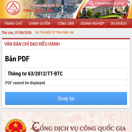
|
Vietnamese
English
TRANG CHỦ
CHÍNH QUYỀN
CÔNG DÂN
DOANH NGHIỆP
DU KHÁCH
Thứ sáu, 07/08/2026
VỚI CỔNG THÔNG TIN ĐIỆN TỬ TỈNH ĐẮK LẮK
VĂN BẢN CHỈ ĐẠO ĐIỀU HÀNH
GIỚI THIỆU
LÃNH ĐẠO UBND TỈNH
Bản PDF
TIN TỨC SỰ KIỆN
Thông tư 63/2012/TT-BTC
SỞ, BAN, NGÀNH
PDF cannot be displayed.
UBND CÁC XÃ, PHƯỜNG
Quay lại
THÔNG TIN CHỈ ĐẠO ĐIỀU HÀNH
HỆ THỐNG VĂN BẢN
VĂN BẢN HĐND TỈNH