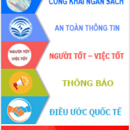
phá cơ chế - Hợp tác công tư
Đề án 06 tạo bước ngoặt đột phá trong
cải cách hành chính tỉnh Đắk Lắk
Kết nối tour, đẩy mạnh chuyển đổi số
để phát triển du lịch Đắk Lắk
Khởi động Dự án Đầu tư xây dựng hạ
tầng kỹ thuật Cụm công nghiệp Tân
Tiến
Gặp mặt các cơ quan báo chí nhân Kỷ
niệm 101 năm Ngày Báo chí Cách
mạng Việt Nam
Đắk Lắk sơ kết 4 năm triển khai thực
hiện Đề án 06 của Chính phủ
Họp báo thông tin về Hội nghị Công bố
Quy hoạch và Xúc tiến đầu tư tỉnh Đắk
Lắk
Khơi thông điểm nghẽn, đẩy nhanh
giải ngân vốn khắc phục thiên tai
HĐND tỉnh thông qua điều chỉnh Quy
hoạch tỉnh thời kỳ 2021-2030