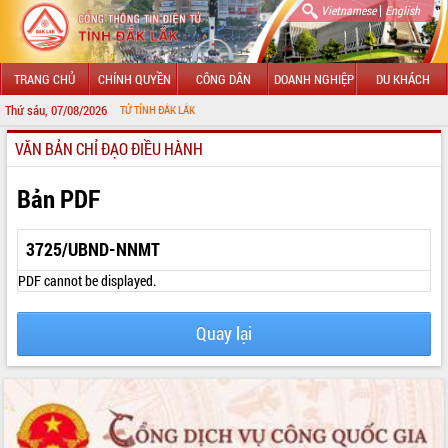
|
Vietnamese
English
TRANG CHỦ
CHÍNH QUYỀN
CÔNG DÂN
DOANH NGHIỆP
DU KHÁCH
Thứ sáu, 07/08/2026
ÔNG TIN ĐIỆN TỬ TỈNH ĐẮK LẮK
VĂN BẢN CHỈ ĐẠO ĐIỀU HÀNH
GIỚI THIỆU
LÃNH ĐẠO UBND TỈNH
Bản PDF
TIN TỨC SỰ KIỆN
3725/UBND-NNMT
SỞ, BAN, NGÀNH
PDF cannot be displayed.
UBND CÁC XÃ, PHƯỜNG
Quay lại
THÔNG TIN CHỈ ĐẠO ĐIỀU HÀNH
HỆ THỐNG VĂN BẢN
VĂN BẢN HĐND TỈNH