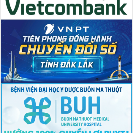
Tập huấn ứng dụng trí tuệ nhân tạo (AI)
trong thương mại điện tử năm 2026
Đoàn đại biểu Quốc hội tỉnh Đắk Lắk
trao đổi thông tin trước Kỳ họp thứ
nhất, Quốc hội khóa XVI
Quyết liệt cải cách hành chính, khơi
thông nguồn lực phát triển
Nâng cao hiệu lực, hiệu quả HĐND
tỉnh thông qua hiện đại hóa hành chính
Xã Ea Phê gắn cải cách hành chính với
chuyển đổi số
Phó Chủ tịch Thường trực UBND tỉnh
Hồ Thị Nguyên Thảo làm việc tại Trung
tâm Phục vụ hành chính công xã Ea
Phê
Xây dựng nền hành chính số đồng
hành cùng nông dân dân, doanh nghiệp
Giai đoạn 2026-2030, Đắk Lắk phấn
đấu có 77% xã đạt chuẩn nông thôn
mới