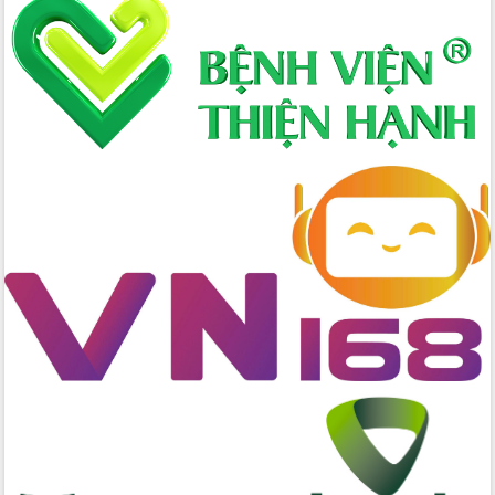
Hòn Yến phát triển du lịch gắn với bảo
tồn biển
Lấy ý kiến điều chỉnh Quy hoạch tỉnh
Đắk Lắk thời kỳ 2021-2030, tầm nhìn
đến năm 2050
Phát động chiến dịch 30 ngày đêm
giải phóng mặt bằng Tuyến đường bộ
ven biển
Đắk Lắk nỗ lực thúc đẩy tăng trưởng
kinh tế từ 10% trở lên trong Quý
II/2026
Đắk Lắk ký kết thỏa thuận hợp tác về
chuyển đổi số giai đoạn 2026 – 2030
với Tập đoàn Bưu chính Viễn thông
Việt Nam
Thứ trưởng Bộ Y tế làm việc với tỉnh
Đắk Lắk về phát triển nhân lực y tế
cho trạm y tế cấp xã
Du lịch Đắk Lắk nâng tầm trải nghiệm
du khách thông qua Hệ thống cơ sở dữ
liệu và Bản đồ số