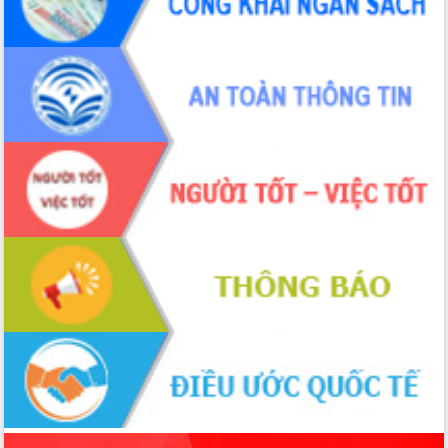
phá cơ chế - Hợp tác công tư
Đề án 06 tạo bước ngoặt đột phá trong
cải cách hành chính tỉnh Đắk Lắk
Kết nối tour, đẩy mạnh chuyển đổi số
để phát triển du lịch Đắk Lắk
Khởi động Dự án Đầu tư xây dựng hạ
tầng kỹ thuật Cụm công nghiệp Tân
Tiến
Gặp mặt các cơ quan báo chí nhân Kỷ
niệm 101 năm Ngày Báo chí Cách
mạng Việt Nam
Đắk Lắk sơ kết 4 năm triển khai thực
hiện Đề án 06 của Chính phủ
Họp báo thông tin về Hội nghị Công bố
Quy hoạch và Xúc tiến đầu tư tỉnh Đắk
Lắk
Khơi thông điểm nghẽn, đẩy nhanh
giải ngân vốn khắc phục thiên tai
HĐND tỉnh thông qua điều chỉnh Quy
hoạch tỉnh thời kỳ 2021-2030