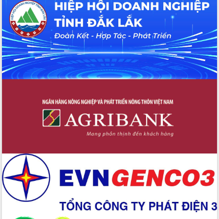
Tháo gỡ những vướng mắc, đẩy mạnh
công tác cải cách thủ tục hành chính
tại Trung tâm Phục vụ hành chính
công tỉnh
Đắk Lắk: Tôn vinh 46 giải pháp tại Hội
thi Sáng tạo Kỹ thuật 2024 - 2025
Đắk Lắk rà soát, điều chỉnh Đề án 190
về phát triển nuôi trồng thủy sản
Phó Chủ tịch UBND tỉnh Đắk Lắk
Trương Công Thái kiểm tra thực địa
Dự án cao tốc Khánh Hòa - Buôn Ma
Thuột
Định vị cà phê Việt Nam như một “di
sản sống” trong dòng chảy toàn cầu
Xây dựng nông thôn mới: Nâng cao đời
sống người dân từ những mô hình thiết
thực
Quyết liệt tháo gỡ vướng mắc, đẩy
nhanh tiến độ các dự án trọng điểm
trong Khu kinh tế Nam Phú Yên