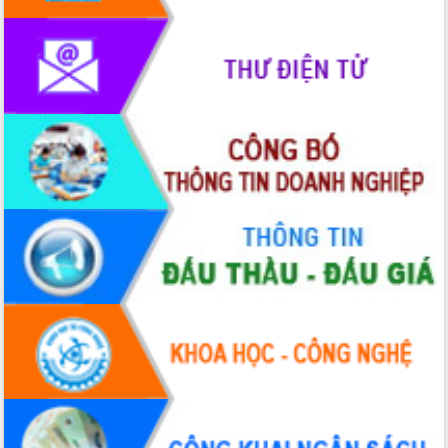
phát triển mới
Thường trực HĐND tỉnh Đắk Lắk gặp
mặt Đoàn chuyên gia y tế TP. Hồ Chí
Minh
Lễ truy điệu và an táng hài cốt liệt sĩ
tại Nghĩa trang Liệt sĩ xã Sơn Hòa
Bàn giải pháp tháo gỡ khó khăn trong
xuất khẩu sầu riêng và triển khai quy
định EUDR
Thứ trưởng Bộ Nông nghiệp và Môi
trường Nguyễn Hoàng Hiệp khảo sát
vùng trồng và doanh nghiệp đóng gói
sầu riêng tại Đắk Lắk
Trình diễn nghệ thuật chế biến các
món ăn từ sầu riêng
Đắk Lắk công bố Quy hoạch và xúc
tiến đầu tư tỉnh
Ngành cá ngừ Đắk Lắk chủ động thích
ứng để giữ vững thị trường xuất khẩu
Diễn đàn Kinh tế tư nhân Việt Nam đột