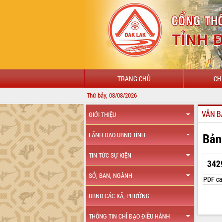
TRANG CHỦ
CH
Thứ bảy, 08/08/2026
VĂN B
GIỚI THIỆU
Bản
LÃNH ĐẠO UBND TỈNH
TIN TỨC SỰ KIỆN
342
SỞ, BAN, NGÀNH
PDF ca
UBND CÁC XÃ, PHƯỜNG
THÔNG TIN CHỈ ĐẠO ĐIỀU HÀNH