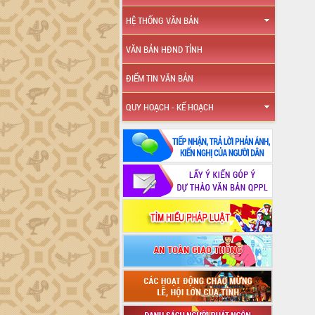
HỆ THỐNG VĂN BẢN
VĂN BẢN HĐND TỈNH
ĐIỂM TIN VĂN BẢN
QUY HOẠCH - KẾ HOẠCH