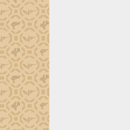
trường Nguyễn Hoàng Hiệp khảo sát
vùng trồng và doanh nghiệp đóng gói
sầu riêng tại Đắk Lắk
Trình diễn nghệ thuật chế biến các
món ăn từ sầu riêng
Đắk Lắk công bố Quy hoạch và xúc
tiến đầu tư tỉnh
Ngành cá ngừ Đắk Lắk chủ động thích
ứng để giữ vững thị trường xuất khẩu
Diễn đàn Kinh tế tư nhân Việt Nam đột
phá cơ chế - Hợp tác công tư
Đề án 06 tạo bước ngoặt đột phá trong
cải cách hành chính tỉnh Đắk Lắk
Kết nối tour, đẩy mạnh chuyển đổi số
để phát triển du lịch Đắk Lắk
Khởi động Dự án Đầu tư xây dựng hạ
tầng kỹ thuật Cụm công nghiệp Tân
Tiến
Gặp mặt các cơ quan báo chí nhân Kỷ
niệm 101 năm Ngày Báo chí Cách
mạng Việt Nam