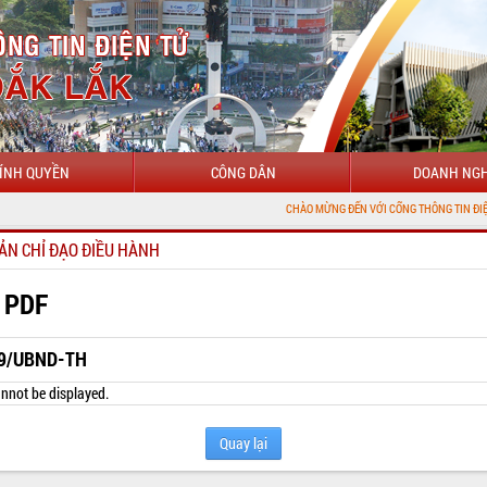
ÍNH QUYỀN
CÔNG DÂN
DOANH NGH
CHÀO MỪNG ĐẾN VỚI CỔNG THÔNG TIN ĐIỆN TỬ TỈNH ĐẮ
ẢN CHỈ ĐẠO ĐIỀU HÀNH
 PDF
9/UBND-TH
nnot be displayed.
Quay lại