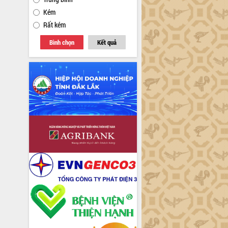
Kém
Rất kém
Bình chọn
Kết quả