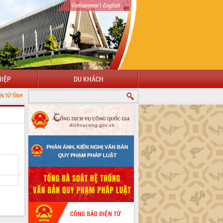
|
Vietnamese
English
IỆP
DU KHÁCH
K LẮK