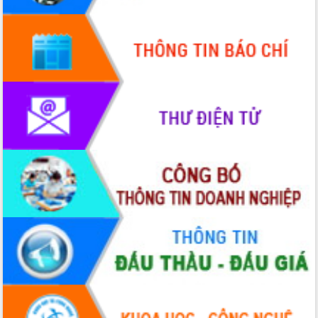
Quy hoạch và Xúc tiến đầu tư tỉnh Đắk
Lắk
Khơi thông điểm nghẽn, đẩy nhanh
giải ngân vốn khắc phục thiên tai
HĐND tỉnh thông qua điều chỉnh Quy
hoạch tỉnh thời kỳ 2021-2030
Hội thảo góp ý hồ sơ điều chỉnh quy
hoạch tỉnh Đắk Lắk thời kỳ 2021-2030,
tầm nhìn đến năm 2050
Nâng cao hiệu quả hoạt động của các
doanh nghiệp nhà nước
Hội nghị triển khai kết nối mạng
truyền số liệu chuyên dùng phục vụ cơ
quan Đảng, Nhà nước
Lễ phát động chuỗi hoạt động chung
tay làm sạch môi trường
Xã Ea Kar bước chuyển mình trong
công tác cải cách hành chính mô hình
mới
UBND tỉnh họp báo định kỳ tháng 4
năm 2026