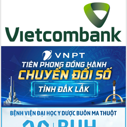
cấp xã
Đắk Lắk phát động hưởng ứng Ngày
Quyền của người tiêu dùng Việt Nam
2026
Đẩy mạnh cải cách hành chính, quyết
tâm đạt được mục tiêu tăng trưởng
hai con số trong năm 2026
Tổ chức trang trọng Lễ hội Đền thờ
Lương Văn Chánh năm 2026
Phó Bí thư Tỉnh ủy Đắk Lắk Đỗ Hữu
Huy giữ chức Bí thư Đảng ủy Ủy Ban
Nhân dân tỉnh
Bệnh án điện tử thúc đẩy chuyển đổi
số y tế tại Đắk Lắk
Chuyển đổi số thư viện: Mở rộng
không gian tri thức trong thời đại số
Đánh giá, rút kinh nghiệm công tác tổ
chức diễn tập trước ngày bầu cử
Chương trình “Gặp gỡ hữu nghị –
Friendship Meeting New Year 2026”