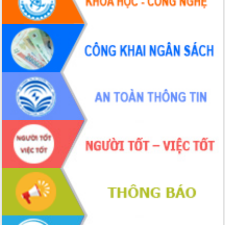
Hội thảo khoa học “Giải pháp thúc đẩy
phát triển nền kinh tế xanh tại tỉnh
Đắk Lắk”
Tăng cường giám sát, đôn đốc thực
hiện nhiệm vụ quản lý tài sản công
hàng tuần
Tháo gỡ những vướng mắc, đẩy mạnh
công tác cải cách thủ tục hành chính
tại Trung tâm Phục vụ hành chính
công tỉnh
Đắk Lắk: Tôn vinh 46 giải pháp tại Hội
thi Sáng tạo Kỹ thuật 2024 - 2025
Đắk Lắk rà soát, điều chỉnh Đề án 190
về phát triển nuôi trồng thủy sản
Phó Chủ tịch UBND tỉnh Đắk Lắk
Trương Công Thái kiểm tra thực địa
Dự án cao tốc Khánh Hòa - Buôn Ma
Thuột
Định vị cà phê Việt Nam như một “di
sản sống” trong dòng chảy toàn cầu