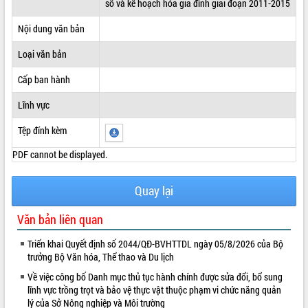
số và kế hoạch hóa gia đình giai đoạn 2011-2015
ĐIỂM TIN VĂN BẢN
Nội dung văn bản
QUY HOẠCH - KẾ HOẠCH
Loại văn bản
Cấp ban hành
Lĩnh vực
Tệp đính kèm
PDF cannot be displayed.
Quay lại
Văn bản liên quan
Triển khai Quyết định số 2044/QĐ-BVHTTDL ngày 05/8/2026 của Bộ
trưởng Bộ Văn hóa, Thể thao và Du lịch
Về việc công bố Danh mục thủ tục hành chính được sửa đổi, bổ sung
lĩnh vực trồng trọt và bảo vệ thực vật thuộc phạm vi chức năng quản
lý của Sở Nông nghiệp và Môi trường