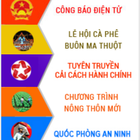
món ăn từ sầu riêng
Đắk Lắk công bố Quy hoạch và xúc
tiến đầu tư tỉnh
Ngành cá ngừ Đắk Lắk chủ động thích
ứng để giữ vững thị trường xuất khẩu
Diễn đàn Kinh tế tư nhân Việt Nam đột
phá cơ chế - Hợp tác công tư
Đề án 06 tạo bước ngoặt đột phá trong
cải cách hành chính tỉnh Đắk Lắk
Kết nối tour, đẩy mạnh chuyển đổi số
để phát triển du lịch Đắk Lắk
Khởi động Dự án Đầu tư xây dựng hạ
tầng kỹ thuật Cụm công nghiệp Tân
Tiến
Gặp mặt các cơ quan báo chí nhân Kỷ
niệm 101 năm Ngày Báo chí Cách
mạng Việt Nam
Đắk Lắk sơ kết 4 năm triển khai thực
hiện Đề án 06 của Chính phủ
Họp báo thông tin về Hội nghị Công bố