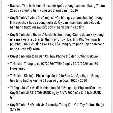
Báo cáo Tình hình kinh tế - xã hội, quốc phòng - an ninh tháng 7 năm
VIDEO
2026 và chương trình công tác tháng 8 năm 2026
Quyết định Về việc bãi bỏ một số văn bản quy phạm pháp luật trong
lĩnh vực khoa học và công nghệ do Ủy ban nhân dân tỉnh Đắk Lắk
ban hành trước khi sắp xếp đơn vị hành chính cấp tỉnh
Quyết định chấp thuận điều chỉnh chủ trương đầu tư dự án Xây dựng
nhà máy xử lý rác thải tại thành phố Tuy Hòa, tỉnh Phú Yên (nay là
phường Bình Kiến, tỉnh Đắk Lắk) của Công ty Cổ phần Tập đoàn công
nghệ T-Tech Việt Nam
Quyết định kiện toàn Ban Chỉ huy Phòng thủ dân sự tỉnh Đắk Lắk
Khám bệnh, cấp phát thuốc miễn phí
và tặng quà người dân xã Cư Pui
Triển khai Thông tư số 07/2026/TT-BNG ngày 30/6/2026 của Bộ
Ngoại giao
Hội nghị UBND tỉnh Đắk Lắk thường kỳ
tháng 7/2026
Triển khai Kết luận Phiên họp lần thứ tư Ban Chỉ đạo thực hiện mục
Lễ truy tặng danh hiệu “Bà Mẹ Việt
tiêu tăng trưởng kinh tế 02 con số giai đoạn 2026 - 2030
Nam Anh hùng” và trao Huân chương
Thông báo Về việc đính chính tọa độ điểm góc tại Phụ lục kèm theo
Lao động
Quyết định số 2317/QĐ-UBND ngày 21/7/2026 của Chủ tịch UBND
ALBUM ẢNH
UBND tỉnh Đắk Lắk triển khai nhiệm
tỉnh
vụ 6 tháng cuối năm 2026
Quyết định UBND tỉnh về tổ chức lại Trung tâm Y tế Tuy An trực thuộc
Kỳ họp thứ Hai, Hội đồng nhân dân
Sở Y tế
tỉnh khóa XI quyết nghị nhiều nội dung