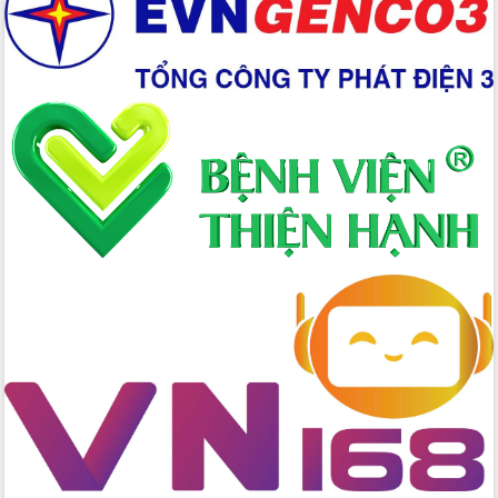
Xây dựng nền hành chính số đồng
hành cùng nông dân dân, doanh nghiệp
Giai đoạn 2026-2030, Đắk Lắk phấn
đấu có 77% xã đạt chuẩn nông thôn
mới
Chuyển đổi số 'mở đường' cho nông
nghiệp Đắk Lắk tăng trưởng bứt phá
Triển khai đồng bộ đo đạc, lập hồ sơ
địa chính, hoàn thiện cơ sở dữ liệu đất
đai
Ứng dụng sinh trắc học - Bước tiến
trong hành trình chuyển đổi số tại Đắk
Lắk
Đắk Lắk nâng cao hiệu quả công tác
Đảng từ Sổ tay đảng viên điện tử
Đắk Lắk đẩy mạnh nuôi biển công
nghệ, hướng tới phát triển thủy sản
bền vững
Tập huấn nâng cao năng lực triển khai
chuyển đổi số cho cán bộ, công chức