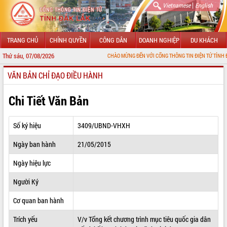
|
Vietnamese
English
TRANG CHỦ
CHÍNH QUYỀN
CÔNG DÂN
DOANH NGHIỆP
DU KHÁCH
Thứ sáu, 07/08/2026
CHÀO MỪNG ĐẾN VỚI CỔNG THÔNG TIN ĐIỆN TỬ TỈNH ĐẮK LẮK
VĂN BẢN CHỈ ĐẠO ĐIỀU HÀNH
GIỚI THIỆU
LÃNH ĐẠO UBND TỈNH
Chi Tiết Văn Bản
TIN TỨC SỰ KIỆN
Số ký hiệu
3409/UBND-VHXH
SỞ, BAN, NGÀNH
Ngày ban hành
21/05/2015
UBND CÁC XÃ, PHƯỜNG
Ngày hiệu lực
THÔNG TIN CHỈ ĐẠO ĐIỀU HÀNH
Người Ký
HỆ THỐNG VĂN BẢN
Cơ quan ban hành
Trích yếu
V/v Tổng kết chương trình mục tiêu quốc gia dân
VĂN BẢN HĐND TỈNH