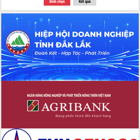
Bình chọn
Kết quả
Thứ trưởng Bộ Y tế làm việc với tỉnh
Đắk Lắk về phát triển nhân lực y tế
cho trạm y tế cấp xã
Du lịch Đắk Lắk nâng tầm trải nghiệm
du khách thông qua Hệ thống cơ sở dữ
liệu và Bản đồ số
Tập huấn ứng dụng trí tuệ nhân tạo (AI)
trong thương mại điện tử năm 2026
Đoàn đại biểu Quốc hội tỉnh Đắk Lắk
trao đổi thông tin trước Kỳ họp thứ
nhất, Quốc hội khóa XVI
Quyết liệt cải cách hành chính, khơi
thông nguồn lực phát triển
Nâng cao hiệu lực, hiệu quả HĐND
tỉnh thông qua hiện đại hóa hành chính
Xã Ea Phê gắn cải cách hành chính với
chuyển đổi số
Phó Chủ tịch Thường trực UBND tỉnh
Hồ Thị Nguyên Thảo làm việc tại Trung
tâm Phục vụ hành chính công xã Ea
Phê