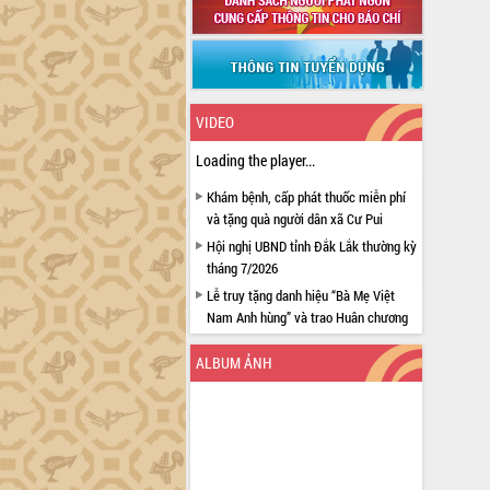
VIDEO
Loading the player...
Khám bệnh, cấp phát thuốc miễn phí
và tặng quà người dân xã Cư Pui
Hội nghị UBND tỉnh Đắk Lắk thường kỳ
tháng 7/2026
Lễ truy tặng danh hiệu “Bà Mẹ Việt
Nam Anh hùng” và trao Huân chương
Lao động
ALBUM ẢNH
UBND tỉnh Đắk Lắk triển khai nhiệm
vụ 6 tháng cuối năm 2026
Kỳ họp thứ Hai, Hội đồng nhân dân
tỉnh khóa XI quyết nghị nhiều nội dung
quan trọng
Bí thư Tỉnh ủy Lương Nguyễn Minh