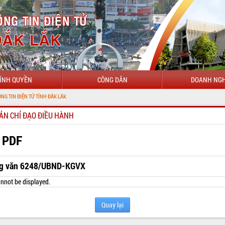
ÍNH QUYỀN
CÔNG DÂN
DOANH NGH
ẢN CHỈ ĐẠO ĐIỀU HÀNH
 PDF
g văn 6248/UBND-KGVX
nnot be displayed.
Quay lại