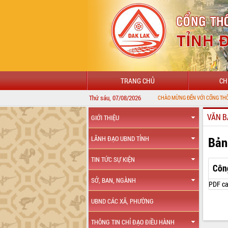
TRANG CHỦ
CH
Thứ sáu, 07/08/2026
VĂN B
GIỚI THIỆU
Bản
LÃNH ĐẠO UBND TỈNH
TIN TỨC SỰ KIỆN
Côn
SỞ, BAN, NGÀNH
PDF ca
UBND CÁC XÃ, PHƯỜNG
THÔNG TIN CHỈ ĐẠO ĐIỀU HÀNH