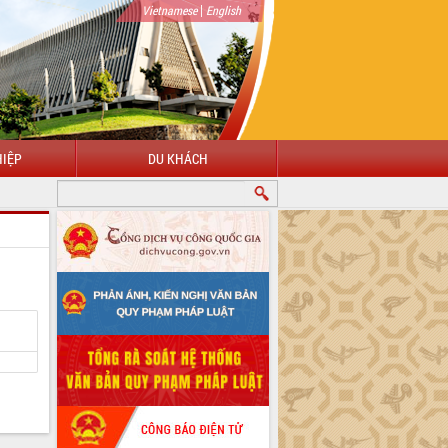
|
Vietnamese
English
IỆP
DU KHÁCH
CHÀO MỪNG ĐẾN VỚI CỔNG THÔNG TIN ĐIỆN TỬ TỈNH ĐẮK LẮK