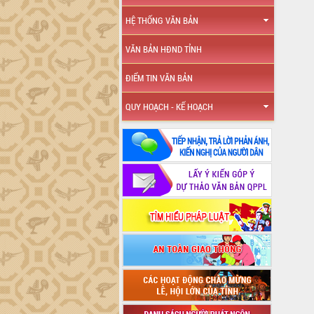
HỆ THỐNG VĂN BẢN
VĂN BẢN HĐND TỈNH
ĐIỂM TIN VĂN BẢN
QUY HOẠCH - KẾ HOẠCH