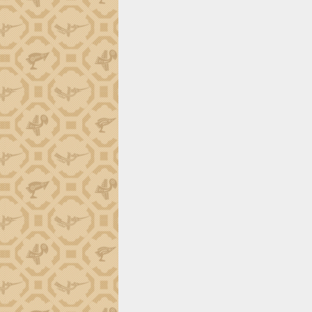
tiến đầu tư tỉnh
Ngành cá ngừ Đắk Lắk chủ động thích
ứng để giữ vững thị trường xuất khẩu
Diễn đàn Kinh tế tư nhân Việt Nam đột
phá cơ chế - Hợp tác công tư
Đề án 06 tạo bước ngoặt đột phá trong
cải cách hành chính tỉnh Đắk Lắk
Kết nối tour, đẩy mạnh chuyển đổi số
để phát triển du lịch Đắk Lắk
Khởi động Dự án Đầu tư xây dựng hạ
tầng kỹ thuật Cụm công nghiệp Tân
Tiến
Gặp mặt các cơ quan báo chí nhân Kỷ
niệm 101 năm Ngày Báo chí Cách
mạng Việt Nam
Đắk Lắk sơ kết 4 năm triển khai thực
hiện Đề án 06 của Chính phủ
Họp báo thông tin về Hội nghị Công bố
Quy hoạch và Xúc tiến đầu tư tỉnh Đắk
Lắk