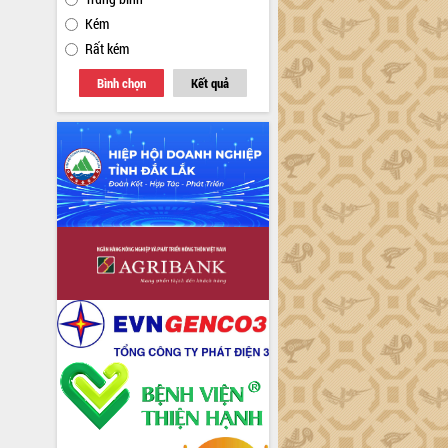
Kém
Rất kém
Bình chọn
Kết quả