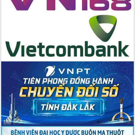
Đẩy mạnh cải cách hành chính, quyết
tâm đạt được mục tiêu tăng trưởng
hai con số trong năm 2026
Tổ chức trang trọng Lễ hội Đền thờ
Lương Văn Chánh năm 2026
Phó Bí thư Tỉnh ủy Đắk Lắk Đỗ Hữu
Huy giữ chức Bí thư Đảng ủy Ủy Ban
Nhân dân tỉnh
Bệnh án điện tử thúc đẩy chuyển đổi
số y tế tại Đắk Lắk
Chuyển đổi số thư viện: Mở rộng
không gian tri thức trong thời đại số
Đánh giá, rút kinh nghiệm công tác tổ
chức diễn tập trước ngày bầu cử
Chương trình “Gặp gỡ hữu nghị –
Friendship Meeting New Year 2026”
Bầu cử Quốc hội và HĐND: Cử tri Đắk
Lắk gửi gắm niềm tin, kỳ vọng vào lá
phiếu
Đắk Lắk sẵn sàng các điều kiện cho