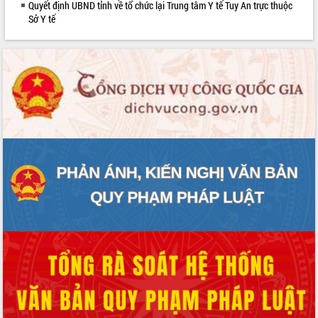
Quyết định UBND tỉnh về tổ chức lại Trung tâm Y tế Tuy An trực thuộc
Rà soát, hoàn thiện hệ thống thiết chế
Sở Y tế
văn hóa, thể thao đáp ứng yêu cầu
phát triển mới
Thường trực HĐND tỉnh Đắk Lắk gặp
mặt Đoàn chuyên gia y tế TP. Hồ Chí
Minh
Lễ truy điệu và an táng hài cốt liệt sĩ
tại Nghĩa trang Liệt sĩ xã Sơn Hòa
Bàn giải pháp tháo gỡ khó khăn trong
xuất khẩu sầu riêng và triển khai quy
định EUDR
Thứ trưởng Bộ Nông nghiệp và Môi
trường Nguyễn Hoàng Hiệp khảo sát
vùng trồng và doanh nghiệp đóng gói
sầu riêng tại Đắk Lắk
Trình diễn nghệ thuật chế biến các
món ăn từ sầu riêng
Đắk Lắk công bố Quy hoạch và xúc
tiến đầu tư tỉnh
Ngành cá ngừ Đắk Lắk chủ động thích