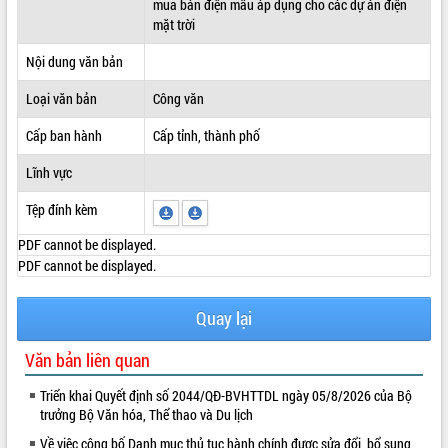
mua bán điện mẫu áp dụng cho các dự án điện
mặt trời
ĐIỂM TIN VĂN BẢN
Nội dung văn bản
QUY HOẠCH - KẾ HOẠCH
Loại văn bản
Công văn
Cấp ban hành
Cấp tỉnh, thành phố
Lĩnh vực
Tệp đính kèm
PDF cannot be displayed.
PDF cannot be displayed.
Quay lại
Văn bản liên quan
Triển khai Quyết định số 2044/QĐ-BVHTTDL ngày 05/8/2026 của Bộ
trưởng Bộ Văn hóa, Thể thao và Du lịch
Về việc công bố Danh mục thủ tục hành chính được sửa đổi, bổ sung