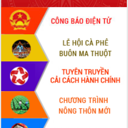
ứng để giữ vững thị trường xuất khẩu
Diễn đàn Kinh tế tư nhân Việt Nam đột
phá cơ chế - Hợp tác công tư
Đề án 06 tạo bước ngoặt đột phá trong
cải cách hành chính tỉnh Đắk Lắk
Kết nối tour, đẩy mạnh chuyển đổi số
để phát triển du lịch Đắk Lắk
Khởi động Dự án Đầu tư xây dựng hạ
tầng kỹ thuật Cụm công nghiệp Tân
Tiến
Gặp mặt các cơ quan báo chí nhân Kỷ
niệm 101 năm Ngày Báo chí Cách
mạng Việt Nam
Đắk Lắk sơ kết 4 năm triển khai thực
hiện Đề án 06 của Chính phủ
Họp báo thông tin về Hội nghị Công bố
Quy hoạch và Xúc tiến đầu tư tỉnh Đắk
Lắk
Khơi thông điểm nghẽn, đẩy nhanh
giải ngân vốn khắc phục thiên tai