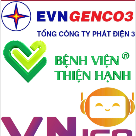
đấu có 77% xã đạt chuẩn nông thôn
mới
Chuyển đổi số 'mở đường' cho nông
nghiệp Đắk Lắk tăng trưởng bứt phá
Triển khai đồng bộ đo đạc, lập hồ sơ
địa chính, hoàn thiện cơ sở dữ liệu đất
đai
Ứng dụng sinh trắc học - Bước tiến
trong hành trình chuyển đổi số tại Đắk
Lắk
Đắk Lắk nâng cao hiệu quả công tác
Đảng từ Sổ tay đảng viên điện tử
Đắk Lắk đẩy mạnh nuôi biển công
nghệ, hướng tới phát triển thủy sản
bền vững
Tập huấn nâng cao năng lực triển khai
chuyển đổi số cho cán bộ, công chức
cấp xã
Đắk Lắk phát động hưởng ứng Ngày
Quyền của người tiêu dùng Việt Nam
2026