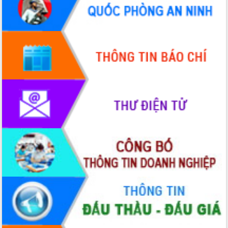
HĐND tỉnh thông qua điều chỉnh Quy
hoạch tỉnh thời kỳ 2021-2030
Hội thảo góp ý hồ sơ điều chỉnh quy
hoạch tỉnh Đắk Lắk thời kỳ 2021-2030,
tầm nhìn đến năm 2050
Nâng cao hiệu quả hoạt động của các
doanh nghiệp nhà nước
Hội nghị triển khai kết nối mạng
truyền số liệu chuyên dùng phục vụ cơ
quan Đảng, Nhà nước
Lễ phát động chuỗi hoạt động chung
tay làm sạch môi trường
Xã Ea Kar bước chuyển mình trong
công tác cải cách hành chính mô hình
mới
UBND tỉnh họp báo định kỳ tháng 4
năm 2026
Hội thảo khoa học “Giải pháp thúc đẩy
phát triển nền kinh tế xanh tại tỉnh
Đắk Lắk”
Tăng cường giám sát, đôn đốc thực