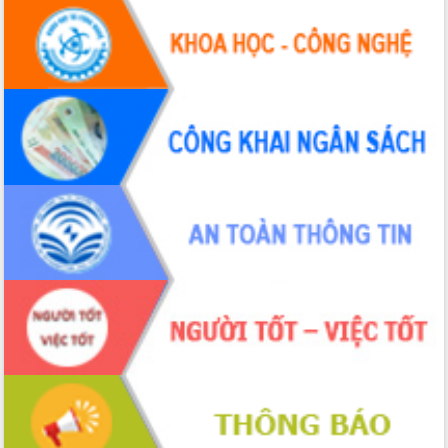
hiện nhiệm vụ quản lý tài sản công
hàng tuần
Tháo gỡ những vướng mắc, đẩy mạnh
công tác cải cách thủ tục hành chính
tại Trung tâm Phục vụ hành chính
công tỉnh
Đắk Lắk: Tôn vinh 46 giải pháp tại Hội
thi Sáng tạo Kỹ thuật 2024 - 2025
Đắk Lắk rà soát, điều chỉnh Đề án 190
về phát triển nuôi trồng thủy sản
Phó Chủ tịch UBND tỉnh Đắk Lắk
Trương Công Thái kiểm tra thực địa
Dự án cao tốc Khánh Hòa - Buôn Ma
Thuột
Định vị cà phê Việt Nam như một “di
sản sống” trong dòng chảy toàn cầu
Xây dựng nông thôn mới: Nâng cao đời
sống người dân từ những mô hình thiết
thực
Quyết liệt tháo gỡ vướng mắc, đẩy