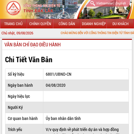
|
Vietnamese
English
TRANG CHỦ
CHÍNH QUYỀN
CÔNG DÂN
DOANH NGHIỆP
DU KHÁCH
Chủ nhật, 09/08/2026
CHÀO MỪNG ĐẾN VỚI CỔNG THÔNG TIN ĐIỆN TỬ TỈNH ĐẮK LẮK
VĂN BẢN CHỈ ĐẠO ĐIỀU HÀNH
GIỚI THIỆU
LÃNH ĐẠO UBND TỈNH
Chi Tiết Văn Bản
TIN TỨC SỰ KIỆN
Số ký hiệu
6801/UBND-CN
SỞ, BAN, NGÀNH
Ngày ban hành
04/08/2020
UBND CÁC XÃ, PHƯỜNG
Ngày hiệu lực
THÔNG TIN CHỈ ĐẠO ĐIỀU HÀNH
Người Ký
HỆ THỐNG VĂN BẢN
Cơ quan ban hành
Ủy ban nhân dân tỉnh
Trích yếu
V/v quy định về phát triển dự án và hợp đồng
VĂN BẢN HĐND TỈNH