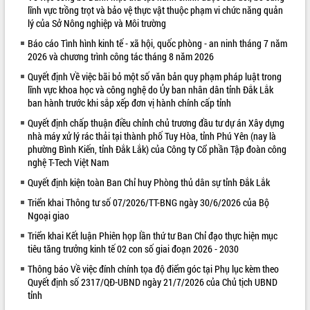
lĩnh vực trồng trọt và bảo vệ thực vật thuộc phạm vi chức năng quản
VIDEO
lý của Sở Nông nghiệp và Môi trường
Loading the player...
Báo cáo Tình hình kinh tế - xã hội, quốc phòng - an ninh tháng 7 năm
2026 và chương trình công tác tháng 8 năm 2026
Trailer Lễ hội Sầu riêng Đắk Lắk năm
Quyết định Về việc bãi bỏ một số văn bản quy phạm pháp luật trong
2026
lĩnh vực khoa học và công nghệ do Ủy ban nhân dân tỉnh Đắk Lắk
Khám bệnh, cấp phát thuốc miễn phí
ban hành trước khi sắp xếp đơn vị hành chính cấp tỉnh
và tặng quà người dân xã Cư Pui
Quyết định chấp thuận điều chỉnh chủ trương đầu tư dự án Xây dựng
Hội nghị UBND tỉnh Đắk Lắk thường kỳ
nhà máy xử lý rác thải tại thành phố Tuy Hòa, tỉnh Phú Yên (nay là
tháng 7/2026
phường Bình Kiến, tỉnh Đắk Lắk) của Công ty Cổ phần Tập đoàn công
Lễ truy tặng danh hiệu “Bà Mẹ Việt
nghệ T-Tech Việt Nam
ALBUM ẢNH
Nam Anh hùng” và trao Huân chương
Quyết định kiện toàn Ban Chỉ huy Phòng thủ dân sự tỉnh Đắk Lắk
Lao động
Triển khai Thông tư số 07/2026/TT-BNG ngày 30/6/2026 của Bộ
UBND tỉnh Đắk Lắk triển khai nhiệm
Ngoại giao
vụ 6 tháng cuối năm 2026
Triển khai Kết luận Phiên họp lần thứ tư Ban Chỉ đạo thực hiện mục
Kỳ họp thứ Hai, Hội đồng nhân dân
tiêu tăng trưởng kinh tế 02 con số giai đoạn 2026 - 2030
tỉnh khóa XI quyết nghị nhiều nội dung
quan trọng
Thông báo Về việc đính chính tọa độ điểm góc tại Phụ lục kèm theo
Bí thư Tỉnh ủy Lương Nguyễn Minh
Quyết định số 2317/QĐ-UBND ngày 21/7/2026 của Chủ tịch UBND
Triết thăm, tặng quà người có công với
tỉnh
cách mạng
LIÊN KẾT WEB