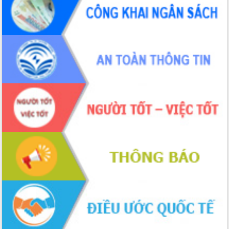
món ăn từ sầu riêng
Đắk Lắk công bố Quy hoạch và xúc
tiến đầu tư tỉnh
Ngành cá ngừ Đắk Lắk chủ động thích
ứng để giữ vững thị trường xuất khẩu
Diễn đàn Kinh tế tư nhân Việt Nam đột
phá cơ chế - Hợp tác công tư
Đề án 06 tạo bước ngoặt đột phá trong
cải cách hành chính tỉnh Đắk Lắk
Kết nối tour, đẩy mạnh chuyển đổi số
để phát triển du lịch Đắk Lắk
Khởi động Dự án Đầu tư xây dựng hạ
tầng kỹ thuật Cụm công nghiệp Tân
Tiến
Gặp mặt các cơ quan báo chí nhân Kỷ
niệm 101 năm Ngày Báo chí Cách
mạng Việt Nam
Đắk Lắk sơ kết 4 năm triển khai thực
hiện Đề án 06 của Chính phủ
Họp báo thông tin về Hội nghị Công bố