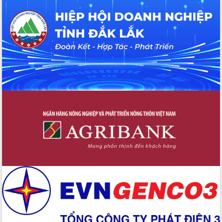
Hội thảo khoa học “Giải pháp thúc đẩy
phát triển nền kinh tế xanh tại tỉnh
Đắk Lắk”
Tăng cường giám sát, đôn đốc thực
hiện nhiệm vụ quản lý tài sản công
hàng tuần
Tháo gỡ những vướng mắc, đẩy mạnh
công tác cải cách thủ tục hành chính
tại Trung tâm Phục vụ hành chính
công tỉnh
Đắk Lắk: Tôn vinh 46 giải pháp tại Hội
thi Sáng tạo Kỹ thuật 2024 - 2025
Đắk Lắk rà soát, điều chỉnh Đề án 190
về phát triển nuôi trồng thủy sản
Phó Chủ tịch UBND tỉnh Đắk Lắk
Trương Công Thái kiểm tra thực địa
Dự án cao tốc Khánh Hòa - Buôn Ma
Thuột
Định vị cà phê Việt Nam như một “di
sản sống” trong dòng chảy toàn cầu