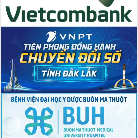
Thứ trưởng Bộ Y tế làm việc với tỉnh
Đắk Lắk về phát triển nhân lực y tế
cho trạm y tế cấp xã
Du lịch Đắk Lắk nâng tầm trải nghiệm
du khách thông qua Hệ thống cơ sở dữ
liệu và Bản đồ số
Tập huấn ứng dụng trí tuệ nhân tạo (AI)
trong thương mại điện tử năm 2026
Đoàn đại biểu Quốc hội tỉnh Đắk Lắk
trao đổi thông tin trước Kỳ họp thứ
nhất, Quốc hội khóa XVI
Quyết liệt cải cách hành chính, khơi
thông nguồn lực phát triển
Nâng cao hiệu lực, hiệu quả HĐND
tỉnh thông qua hiện đại hóa hành chính
Xã Ea Phê gắn cải cách hành chính với
chuyển đổi số
Phó Chủ tịch Thường trực UBND tỉnh
Hồ Thị Nguyên Thảo làm việc tại Trung
tâm Phục vụ hành chính công xã Ea
Phê