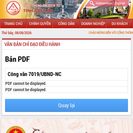
|
Vietnamese
English
TRANG CHỦ
CHÍNH QUYỀN
CÔNG DÂN
DOANH NGHIỆP
DU KHÁCH
Thứ bảy, 08/08/2026
CHÀO MỪNG ĐẾN VỚI CỔNG THÔNG TIN ĐIỆN T
VĂN BẢN CHỈ ĐẠO ĐIỀU HÀNH
GIỚI THIỆU
LÃNH ĐẠO UBND TỈNH
Bản PDF
TIN TỨC SỰ KIỆN
Công văn 7019/UBND-NC
SỞ, BAN, NGÀNH
PDF cannot be displayed.
PDF cannot be displayed.
UBND CÁC XÃ, PHƯỜNG
Quay lại
THÔNG TIN CHỈ ĐẠO ĐIỀU HÀNH
HỆ THỐNG VĂN BẢN
VĂN BẢN HĐND TỈNH