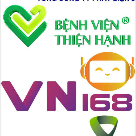
Xây dựng nông thôn mới: Nâng cao đời
sống người dân từ những mô hình thiết
thực
Quyết liệt tháo gỡ vướng mắc, đẩy
nhanh tiến độ các dự án trọng điểm
trong Khu kinh tế Nam Phú Yên
Hòn Yến phát triển du lịch gắn với bảo
tồn biển
Lấy ý kiến điều chỉnh Quy hoạch tỉnh
Đắk Lắk thời kỳ 2021-2030, tầm nhìn
đến năm 2050
Phát động chiến dịch 30 ngày đêm
giải phóng mặt bằng Tuyến đường bộ
ven biển
Đắk Lắk nỗ lực thúc đẩy tăng trưởng
kinh tế từ 10% trở lên trong Quý
II/2026
Đắk Lắk ký kết thỏa thuận hợp tác về
chuyển đổi số giai đoạn 2026 – 2030
với Tập đoàn Bưu chính Viễn thông
Việt Nam