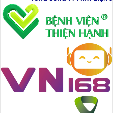
Hòn Yến phát triển du lịch gắn với bảo
tồn biển
Lấy ý kiến điều chỉnh Quy hoạch tỉnh
Đắk Lắk thời kỳ 2021-2030, tầm nhìn
đến năm 2050
Phát động chiến dịch 30 ngày đêm
giải phóng mặt bằng Tuyến đường bộ
ven biển
Đắk Lắk nỗ lực thúc đẩy tăng trưởng
kinh tế từ 10% trở lên trong Quý
II/2026
Đắk Lắk ký kết thỏa thuận hợp tác về
chuyển đổi số giai đoạn 2026 – 2030
với Tập đoàn Bưu chính Viễn thông
Việt Nam
Thứ trưởng Bộ Y tế làm việc với tỉnh
Đắk Lắk về phát triển nhân lực y tế
cho trạm y tế cấp xã
Du lịch Đắk Lắk nâng tầm trải nghiệm
du khách thông qua Hệ thống cơ sở dữ
liệu và Bản đồ số