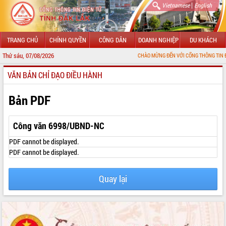
|
Vietnamese
English
TRANG CHỦ
CHÍNH QUYỀN
CÔNG DÂN
DOANH NGHIỆP
DU KHÁCH
Thứ sáu, 07/08/2026
CHÀO MỪNG ĐẾN VỚI CỔNG THÔNG TIN ĐIỆN TỬ TỈNH
VĂN BẢN CHỈ ĐẠO ĐIỀU HÀNH
GIỚI THIỆU
LÃNH ĐẠO UBND TỈNH
Bản PDF
TIN TỨC SỰ KIỆN
Công văn 6998/UBND-NC
SỞ, BAN, NGÀNH
PDF cannot be displayed.
PDF cannot be displayed.
UBND CÁC XÃ, PHƯỜNG
Quay lại
THÔNG TIN CHỈ ĐẠO ĐIỀU HÀNH
HỆ THỐNG VĂN BẢN
VĂN BẢN HĐND TỈNH