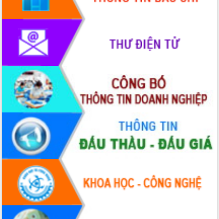
phát triển mới
Thường trực HĐND tỉnh Đắk Lắk gặp
mặt Đoàn chuyên gia y tế TP. Hồ Chí
Minh
Lễ truy điệu và an táng hài cốt liệt sĩ
tại Nghĩa trang Liệt sĩ xã Sơn Hòa
Bàn giải pháp tháo gỡ khó khăn trong
xuất khẩu sầu riêng và triển khai quy
định EUDR
Thứ trưởng Bộ Nông nghiệp và Môi
trường Nguyễn Hoàng Hiệp khảo sát
vùng trồng và doanh nghiệp đóng gói
sầu riêng tại Đắk Lắk
Trình diễn nghệ thuật chế biến các
món ăn từ sầu riêng
Đắk Lắk công bố Quy hoạch và xúc
tiến đầu tư tỉnh
Ngành cá ngừ Đắk Lắk chủ động thích
ứng để giữ vững thị trường xuất khẩu
Diễn đàn Kinh tế tư nhân Việt Nam đột