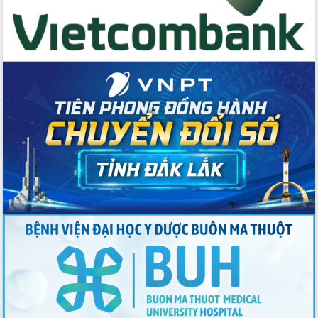
Tập huấn ứng dụng trí tuệ nhân tạo (AI)
trong thương mại điện tử năm 2026
Đoàn đại biểu Quốc hội tỉnh Đắk Lắk
trao đổi thông tin trước Kỳ họp thứ
nhất, Quốc hội khóa XVI
Quyết liệt cải cách hành chính, khơi
thông nguồn lực phát triển
Nâng cao hiệu lực, hiệu quả HĐND
tỉnh thông qua hiện đại hóa hành chính
Xã Ea Phê gắn cải cách hành chính với
chuyển đổi số
Phó Chủ tịch Thường trực UBND tỉnh
Hồ Thị Nguyên Thảo làm việc tại Trung
tâm Phục vụ hành chính công xã Ea
Phê
Xây dựng nền hành chính số đồng
hành cùng nông dân dân, doanh nghiệp
Giai đoạn 2026-2030, Đắk Lắk phấn
đấu có 77% xã đạt chuẩn nông thôn
mới