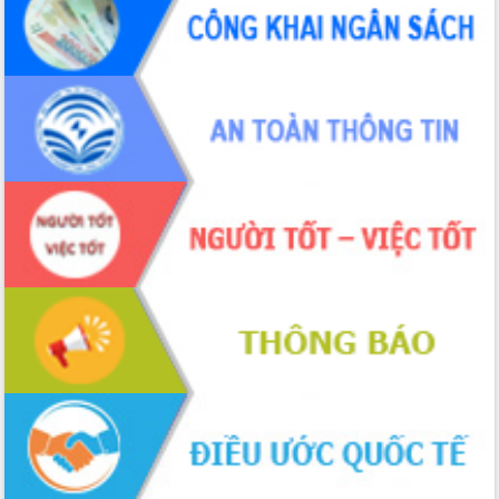
phá cơ chế - Hợp tác công tư
Đề án 06 tạo bước ngoặt đột phá trong
cải cách hành chính tỉnh Đắk Lắk
Kết nối tour, đẩy mạnh chuyển đổi số
để phát triển du lịch Đắk Lắk
Khởi động Dự án Đầu tư xây dựng hạ
tầng kỹ thuật Cụm công nghiệp Tân
Tiến
Gặp mặt các cơ quan báo chí nhân Kỷ
niệm 101 năm Ngày Báo chí Cách
mạng Việt Nam
Đắk Lắk sơ kết 4 năm triển khai thực
hiện Đề án 06 của Chính phủ
Họp báo thông tin về Hội nghị Công bố
Quy hoạch và Xúc tiến đầu tư tỉnh Đắk
Lắk
Khơi thông điểm nghẽn, đẩy nhanh
giải ngân vốn khắc phục thiên tai
HĐND tỉnh thông qua điều chỉnh Quy
hoạch tỉnh thời kỳ 2021-2030