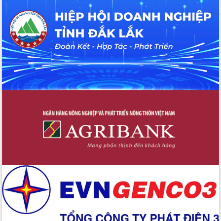
Tháo gỡ những vướng mắc, đẩy mạnh
công tác cải cách thủ tục hành chính
tại Trung tâm Phục vụ hành chính
công tỉnh
Đắk Lắk: Tôn vinh 46 giải pháp tại Hội
thi Sáng tạo Kỹ thuật 2024 - 2025
Đắk Lắk rà soát, điều chỉnh Đề án 190
về phát triển nuôi trồng thủy sản
Phó Chủ tịch UBND tỉnh Đắk Lắk
Trương Công Thái kiểm tra thực địa
Dự án cao tốc Khánh Hòa - Buôn Ma
Thuột
Định vị cà phê Việt Nam như một “di
sản sống” trong dòng chảy toàn cầu
Xây dựng nông thôn mới: Nâng cao đời
sống người dân từ những mô hình thiết
thực
Quyết liệt tháo gỡ vướng mắc, đẩy
nhanh tiến độ các dự án trọng điểm
trong Khu kinh tế Nam Phú Yên