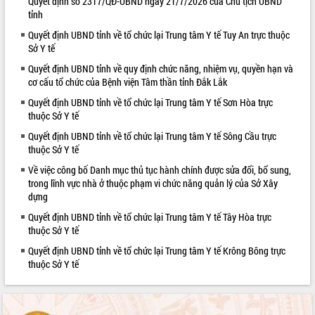
Quyết định số 2317/QĐ-UBND ngày 21/7/2026 của Chủ tịch UBND
tỉnh
VIDEO
Quyết định UBND tỉnh về tổ chức lại Trung tâm Y tế Tuy An trực thuộc
Sở Y tế
Quyết định UBND tỉnh về quy định chức năng, nhiệm vụ, quyền hạn và
cơ cấu tổ chức của Bệnh viện Tâm thần tỉnh Đắk Lắk
Quyết định UBND tỉnh về tổ chức lại Trung tâm Y tế Sơn Hòa trực
thuộc Sở Y tế
Quyết định UBND tỉnh về tổ chức lại Trung tâm Y tế Sông Cầu trực
thuộc Sở Y tế
Khám bệnh, cấp phát thuốc miễn phí
Về việc công bố Danh mục thủ tục hành chính được sửa đổi, bổ sung,
và tặng quà người dân xã Cư Pui
trong lĩnh vực nhà ở thuộc phạm vi chức năng quản lý của Sở Xây
Hội nghị UBND tỉnh Đắk Lắk thường kỳ
dựng
tháng 7/2026
Quyết định UBND tỉnh về tổ chức lại Trung tâm Y tế Tây Hòa trực
Lễ truy tặng danh hiệu “Bà Mẹ Việt
thuộc Sở Y tế
Nam Anh hùng” và trao Huân chương
Lao động
Quyết định UBND tỉnh về tổ chức lại Trung tâm Y tế Krông Bông trực
thuộc Sở Y tế
ALBUM ẢNH
UBND tỉnh Đắk Lắk triển khai nhiệm
vụ 6 tháng cuối năm 2026
Kỳ họp thứ Hai, Hội đồng nhân dân
tỉnh khóa XI quyết nghị nhiều nội dung