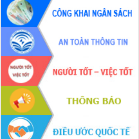
Hội thảo khoa học “Giải pháp thúc đẩy
phát triển nền kinh tế xanh tại tỉnh
Đắk Lắk”
Tăng cường giám sát, đôn đốc thực
hiện nhiệm vụ quản lý tài sản công
hàng tuần
Tháo gỡ những vướng mắc, đẩy mạnh
công tác cải cách thủ tục hành chính
tại Trung tâm Phục vụ hành chính
công tỉnh
Đắk Lắk: Tôn vinh 46 giải pháp tại Hội
thi Sáng tạo Kỹ thuật 2024 - 2025
Đắk Lắk rà soát, điều chỉnh Đề án 190
về phát triển nuôi trồng thủy sản
Phó Chủ tịch UBND tỉnh Đắk Lắk
Trương Công Thái kiểm tra thực địa
Dự án cao tốc Khánh Hòa - Buôn Ma
Thuột
Định vị cà phê Việt Nam như một “di
sản sống” trong dòng chảy toàn cầu