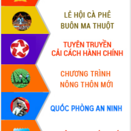
món ăn từ sầu riêng
Đắk Lắk công bố Quy hoạch và xúc
tiến đầu tư tỉnh
Ngành cá ngừ Đắk Lắk chủ động thích
ứng để giữ vững thị trường xuất khẩu
Diễn đàn Kinh tế tư nhân Việt Nam đột
phá cơ chế - Hợp tác công tư
Đề án 06 tạo bước ngoặt đột phá trong
cải cách hành chính tỉnh Đắk Lắk
Kết nối tour, đẩy mạnh chuyển đổi số
để phát triển du lịch Đắk Lắk
Khởi động Dự án Đầu tư xây dựng hạ
tầng kỹ thuật Cụm công nghiệp Tân
Tiến
Gặp mặt các cơ quan báo chí nhân Kỷ
niệm 101 năm Ngày Báo chí Cách
mạng Việt Nam
Đắk Lắk sơ kết 4 năm triển khai thực
hiện Đề án 06 của Chính phủ
Họp báo thông tin về Hội nghị Công bố