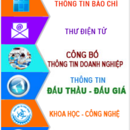
Quy hoạch và Xúc tiến đầu tư tỉnh Đắk
Lắk
Khơi thông điểm nghẽn, đẩy nhanh
giải ngân vốn khắc phục thiên tai
HĐND tỉnh thông qua điều chỉnh Quy
hoạch tỉnh thời kỳ 2021-2030
Hội thảo góp ý hồ sơ điều chỉnh quy
hoạch tỉnh Đắk Lắk thời kỳ 2021-2030,
tầm nhìn đến năm 2050
Nâng cao hiệu quả hoạt động của các
doanh nghiệp nhà nước
Hội nghị triển khai kết nối mạng
truyền số liệu chuyên dùng phục vụ cơ
quan Đảng, Nhà nước
Lễ phát động chuỗi hoạt động chung
tay làm sạch môi trường
Xã Ea Kar bước chuyển mình trong
công tác cải cách hành chính mô hình
mới
UBND tỉnh họp báo định kỳ tháng 4
năm 2026