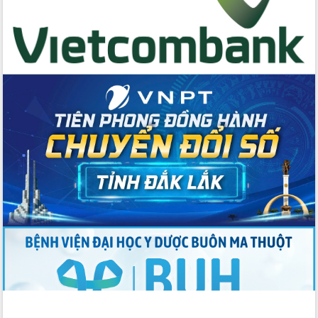
cấp xã
Đắk Lắk phát động hưởng ứng Ngày
Quyền của người tiêu dùng Việt Nam
2026
Đẩy mạnh cải cách hành chính, quyết
tâm đạt được mục tiêu tăng trưởng
hai con số trong năm 2026
Tổ chức trang trọng Lễ hội Đền thờ
Lương Văn Chánh năm 2026
Phó Bí thư Tỉnh ủy Đắk Lắk Đỗ Hữu
Huy giữ chức Bí thư Đảng ủy Ủy Ban
Nhân dân tỉnh
Bệnh án điện tử thúc đẩy chuyển đổi
số y tế tại Đắk Lắk
Chuyển đổi số thư viện: Mở rộng
không gian tri thức trong thời đại số
Đánh giá, rút kinh nghiệm công tác tổ
chức diễn tập trước ngày bầu cử
Chương trình “Gặp gỡ hữu nghị –
Friendship Meeting New Year 2026”