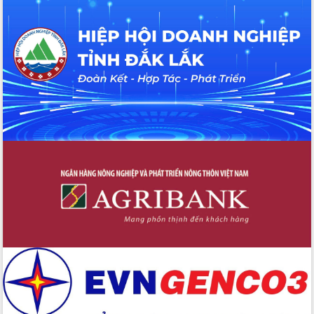
Thứ trưởng Bộ Y tế làm việc với tỉnh
Đắk Lắk về phát triển nhân lực y tế
cho trạm y tế cấp xã
Du lịch Đắk Lắk nâng tầm trải nghiệm
du khách thông qua Hệ thống cơ sở dữ
liệu và Bản đồ số
Tập huấn ứng dụng trí tuệ nhân tạo (AI)
trong thương mại điện tử năm 2026
Đoàn đại biểu Quốc hội tỉnh Đắk Lắk
trao đổi thông tin trước Kỳ họp thứ
nhất, Quốc hội khóa XVI
Quyết liệt cải cách hành chính, khơi
thông nguồn lực phát triển
Nâng cao hiệu lực, hiệu quả HĐND
tỉnh thông qua hiện đại hóa hành chính
Xã Ea Phê gắn cải cách hành chính với
chuyển đổi số
Phó Chủ tịch Thường trực UBND tỉnh
Hồ Thị Nguyên Thảo làm việc tại Trung
tâm Phục vụ hành chính công xã Ea
Phê