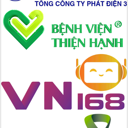
Xây dựng nền hành chính số đồng
hành cùng nông dân dân, doanh nghiệp
Giai đoạn 2026-2030, Đắk Lắk phấn
đấu có 77% xã đạt chuẩn nông thôn
mới
Chuyển đổi số 'mở đường' cho nông
nghiệp Đắk Lắk tăng trưởng bứt phá
Triển khai đồng bộ đo đạc, lập hồ sơ
địa chính, hoàn thiện cơ sở dữ liệu đất
đai
Ứng dụng sinh trắc học - Bước tiến
trong hành trình chuyển đổi số tại Đắk
Lắk
Đắk Lắk nâng cao hiệu quả công tác
Đảng từ Sổ tay đảng viên điện tử
Đắk Lắk đẩy mạnh nuôi biển công
nghệ, hướng tới phát triển thủy sản
bền vững
Tập huấn nâng cao năng lực triển khai
chuyển đổi số cho cán bộ, công chức