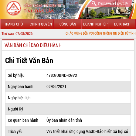
|
Vietnamese
English
TRANG CHỦ
CHÍNH QUYỀN
CÔNG DÂN
DOANH NGHIỆP
DU KHÁCH
Thứ sáu, 07/08/2026
CHÀO MỪNG ĐẾN VỚI CỔNG THÔNG TIN ĐIỆN TỬ TỈNH ĐẮK LẮK
VĂN BẢN CHỈ ĐẠO ĐIỀU HÀNH
GIỚI THIỆU
LÃNH ĐẠO UBND TỈNH
Chi Tiết Văn Bản
TIN TỨC SỰ KIỆN
Số ký hiệu
4783/UBND-KGVX
SỞ, BAN, NGÀNH
Ngày ban hành
02/06/2021
UBND CÁC XÃ, PHƯỜNG
Ngày hiệu lực
THÔNG TIN CHỈ ĐẠO ĐIỀU HÀNH
Người Ký
HỆ THỐNG VĂN BẢN
Cơ quan ban hành
Ủy ban nhân dân tỉnh
Trích yếu
V/v triển khai ứng dụng VssID-Bảo hiểm xã hội số
VĂN BẢN HĐND TỈNH