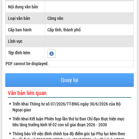
Nội dung văn bản
ĐIỂM TIN VĂN BẢN
Loại văn bản
Công văn
QUY HOẠCH - KẾ HOẠCH
Cấp ban hành
Cấp tỉnh, thành phố
Lĩnh vực
Tệp đính kèm
PDF cannot be displayed.
Quay lại
Văn bản liên quan
Triển khai Thông tư số 07/2026/TT-BNG ngày 30/6/2026 của Bộ
Ngoại giao
Triển khai Kết luận Phiên họp lần thứ tư Ban Chỉ đạo thực hiện mục
tiêu tăng trưởng kinh tế 02 con số giai đoạn 2026 - 2030
Thông báo Về việc đính chính tọa độ điểm góc tại Phụ lục kèm theo